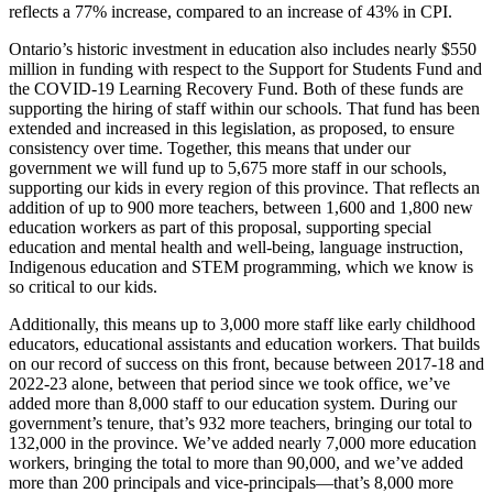
reflects a 77% increase, compared to an increase of 43% in CPI.
Ontario’s historic investment in education also includes nearly $550
million in funding with respect to the Support for Students Fund and
the COVID-19 Learning Recovery Fund. Both of these funds are
supporting the hiring of staff within our schools. That fund has been
extended and increased in this legislation, as proposed, to ensure
consistency over time. Together, this means that under our
government we will fund up to 5,675 more staff in our schools,
supporting our kids in every region of this province. That reflects an
addition of up to 900 more teachers, between 1,600 and 1,800 new
education workers as part of this proposal, supporting special
education and mental health and well-being, language instruction,
Indigenous education and STEM programming, which we know is
so critical to our kids.
Additionally, this means up to 3,000 more staff like early childhood
educators, educational assistants and education workers. That builds
on our record of success on this front, because between 2017-18 and
2022-23 alone, between that period since we took office, we’ve
added more than 8,000 staff to our education system. During our
government’s tenure, that’s 932 more teachers, bringing our total to
132,000 in the province. We’ve added nearly 7,000 more education
workers, bringing the total to more than 90,000, and we’ve added
more than 200 principals and vice-principals—that’s 8,000 more