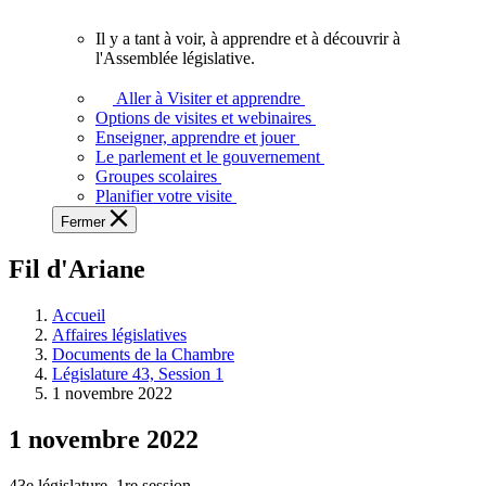
vous.
Il y a tant à voir, à apprendre et à découvrir à
Il
l'Assemblée législative.
y
a
Aller à Visiter et apprendre
tant
Options de visites et webinaires
à
Enseigner, apprendre et jouer
voir,
Le parlement et le gouvernement
à
Groupes scolaires
apprendre
Planifier votre visite
et
Fermer
à
découvrir
Fil d'Ariane
à
l'Assemblée
législative.
Accueil
Affaires législatives
Documents de la Chambre
Législature 43, Session 1
1 novembre 2022
1 novembre 2022
43e législature, 1re session