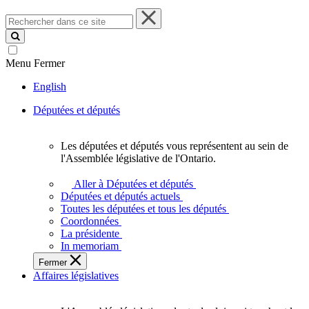
Rechercher
dans
ce
site
Menu
Fermer
English
Députées et députés
Les députées et députés vous représentent au sein de
Les
l'Assemblée législative de l'Ontario.
députées
et
Aller à Députées et députés
députés
Députées et députés actuels
vous
Toutes les députées et tous les députés
représentent
Coordonnées
au
La présidente
sein
In memoriam
de
Fermer
l'Assemblée
Affaires législatives
législative
de
l'Ontario.