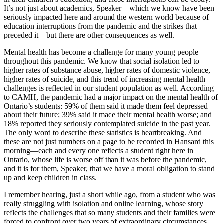
It’s not just about academics, Speaker—which we know have been
seriously impacted here and around the western world because of
education interruptions from the pandemic and the strikes that
preceded it—but there are other consequences as well.
Mental health has become a challenge for many young people
throughout this pandemic. We know that social isolation led to
higher rates of substance abuse, higher rates of domestic violence,
higher rates of suicide, and this trend of increasing mental health
challenges is reflected in our student population as well. According
to CAMH, the pandemic had a major impact on the mental health of
Ontario’s students: 59% of them said it made them feel depressed
about their future; 39% said it made their mental health worse; and
18% reported they seriously contemplated suicide in the past year.
The only word to describe these statistics is heartbreaking. And
these are not just numbers on a page to be recorded in Hansard this
morning—each and every one reflects a student right here in
Ontario, whose life is worse off than it was before the pandemic,
and it is for them, Speaker, that we have a moral obligation to stand
up and keep children in class.
I remember hearing, just a short while ago, from a student who was
really struggling with isolation and online learning, whose story
reflects the challenges that so many students and their families were
forced to confront over two years of extraordinary circumstances,