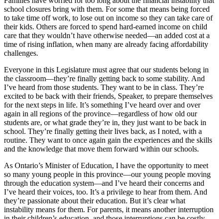
Families have worried for too long about the financial instability that
school closures bring with them. For some that means being forced
to take time off work, to lose out on income so they can take care of
their kids. Others are forced to spend hard-earned income on child
care that they wouldn’t have otherwise needed—an added cost at a
time of rising inflation, when many are already facing affordability
challenges.
Everyone in this Legislature must agree that our students belong in
the classroom—they’re finally getting back to some stability. And
I’ve heard from those students. They want to be in class. They’re
excited to be back with their friends, Speaker, to prepare themselves
for the next steps in life. It’s something I’ve heard over and over
again in all regions of the province—regardless of how old our
students are, or what grade they’re in, they just want to be back in
school. They’re finally getting their lives back, as I noted, with a
routine. They want to once again gain the experiences and the skills
and the knowledge that move them forward within our schools.
As Ontario’s Minister of Education, I have the opportunity to meet
so many young people in this province—our young people moving
through the education system—and I’ve heard their concerns and
I’ve heard their voices, too. It’s a privilege to hear from them. And
they’re passionate about their education. But it’s clear what
instability means for them. For parents, it means another interruption
in their children’s education, and those interruptions can be costly.