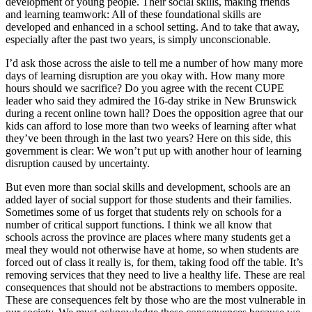
development of young people. Their social skills, making friends
and learning teamwork: All of these foundational skills are
developed and enhanced in a school setting. And to take that away,
especially after the past two years, is simply unconscionable.
I’d ask those across the aisle to tell me a number of how many more
days of learning disruption are you okay with. How many more
hours should we sacrifice? Do you agree with the recent CUPE
leader who said they admired the 16-day strike in New Brunswick
during a recent online town hall? Does the opposition agree that our
kids can afford to lose more than two weeks of learning after what
they’ve been through in the last two years? Here on this side, this
government is clear: We won’t put up with another hour of learning
disruption caused by uncertainty.
But even more than social skills and development, schools are an
added layer of social support for those students and their families.
Sometimes some of us forget that students rely on schools for a
number of critical support functions. I think we all know that
schools across the province are places where many students get a
meal they would not otherwise have at home, so when students are
forced out of class it really is, for them, taking food off the table. It’s
removing services that they need to live a healthy life. These are real
consequences that should not be abstractions to members opposite.
These are consequences felt by those who are the most vulnerable in