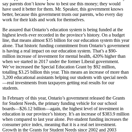
say parents don’t know how to best use this money; they would
have used it better for them. Mr. Speaker, this government knows
better, because this government trusts our parents, who every day
work for their kids and work for themselves.
Be assured that Ontario’s education system is being funded at the
highest levels ever recorded in the province’s history. On a budget
line, that means almost $35 billion for our education system this year
alone. That historic funding commitment from Ontario’s government
is having a real impact on our education system. That’s a $90-
million increase of investment for mental health, 420% higher than
when we started in 2017 under the former Liberal government.
We’ve increased the Special Education Grant by $92 million,
totalling $3.25 billion this year. This means an increase of more than
3,200 educational assistants helping our students with special needs
—real investments from taxpayers getting real results for our
students.
In February of this year, Ontario’s government released the Grants
for Student Needs, the primary funding vehicle for our school
boards—$26.12 billion—again, the highest level of investment in
education in our province’s history. It’s an increase of $383.9 million
when compared to last year alone. Per-student funding increases the
consumer price index, meaning that it is a real net investment.
Growth in the Grants for Student Needs since 2002 and 2003