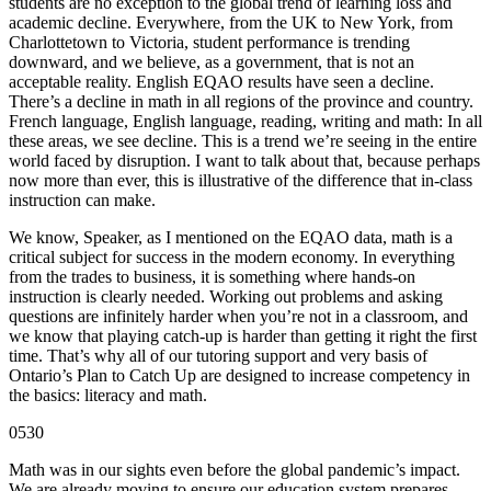
students are no exception to the global trend of learning loss and
academic decline. Everywhere, from the UK to New York, from
Charlottetown to Victoria, student performance is trending
downward, and we believe, as a government, that is not an
acceptable reality. English EQAO results have seen a decline.
There’s a decline in math in all regions of the province and country.
French language, English language, reading, writing and math: In all
these areas, we see decline. This is a trend we’re seeing in the entire
world faced by disruption. I want to talk about that, because perhaps
now more than ever, this is illustrative of the difference that in-class
instruction can make.
We know, Speaker, as I mentioned on the EQAO data, math is a
critical subject for success in the modern economy. In everything
from the trades to business, it is something where hands-on
instruction is clearly needed. Working out problems and asking
questions are infinitely harder when you’re not in a classroom, and
we know that playing catch-up is harder than getting it right the first
time. That’s why all of our tutoring support and very basis of
Ontario’s Plan to Catch Up are designed to increase competency in
the basics: literacy and math.
0530
Math was in our sights even before the global pandemic’s impact.
We are already moving to ensure our education system prepares