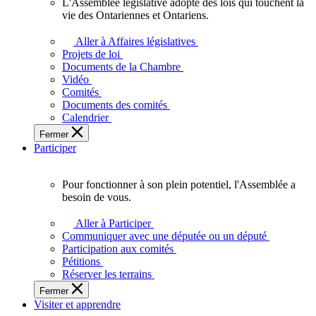
L'Assemblée législative adopte des lois qui touchent la
L'Assemblée
vie des Ontariennes et Ontariens.
législative
adopte
Aller à Affaires législatives
des
Projets de loi
lois
Documents de la Chambre
qui
Vidéo
touchent
Comités
la
Documents des comités
vie
Calendrier
des
Fermer
Ontariennes
Participer
et
Ontariens.
Pour fonctionner à son plein potentiel, l'Assemblée a
Pour
besoin de vous.
fonctionner
à
Aller à Participer
son
Communiquer avec une députée ou un député
plein
Participation aux comités
potentiel,
Pétitions
l'Assemblée
Réserver les terrains
a
Fermer
besoin
Visiter et apprendre
de