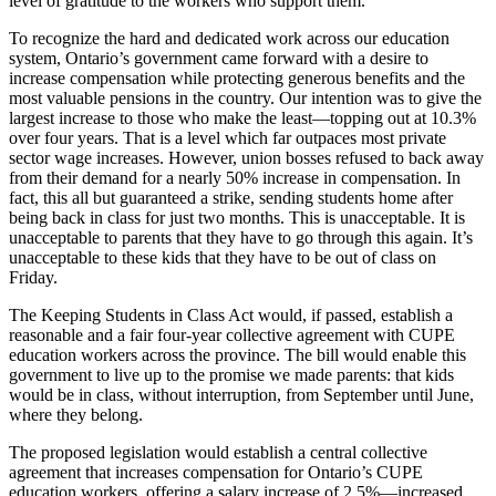
level of gratitude to the workers who support them.
To recognize the hard and dedicated work across our education
system, Ontario’s government came forward with a desire to
increase compensation while protecting generous benefits and the
most valuable pensions in the country. Our intention was to give the
largest increase to those who make the least—topping out at 10.3%
over four years. That is a level which far outpaces most private
sector wage increases. However, union bosses refused to back away
from their demand for a nearly 50% increase in compensation. In
fact, this all but guaranteed a strike, sending students home after
being back in class for just two months. This is unacceptable. It is
unacceptable to parents that they have to go through this again. It’s
unacceptable to these kids that they have to be out of class on
Friday.
The Keeping Students in Class Act would, if passed, establish a
reasonable and a fair four-year collective agreement with CUPE
education workers across the province. The bill would enable this
government to live up to the promise we made parents: that kids
would be in class, without interruption, from September until June,
where they belong.
The proposed legislation would establish a central collective
agreement that increases compensation for Ontario’s CUPE
education workers, offering a salary increase of 2.5%—increased