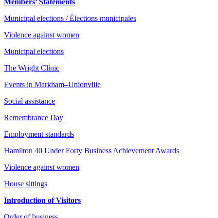
Members’ Statements
Municipal elections / Élections municipales
Violence against women
Municipal elections
The Wright Clinic
Events in Markham–Unionville
Social assistance
Remembrance Day
Employment standards
Hamilton 40 Under Forty Business Achievement Awards
Violence against women
House sittings
Introduction of Visitors
Order of business