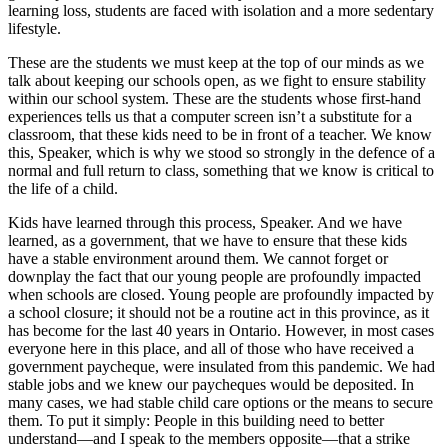
learning loss, students are faced with isolation and a more sedentary
lifestyle.
These are the students we must keep at the top of our minds as we
talk about keeping our schools open, as we fight to ensure stability
within our school system. These are the students whose first-hand
experiences tells us that a computer screen isn’t a substitute for a
classroom, that these kids need to be in front of a teacher. We know
this, Speaker, which is why we stood so strongly in the defence of a
normal and full return to class, something that we know is critical to
the life of a child.
Kids have learned through this process, Speaker. And we have
learned, as a government, that we have to ensure that these kids
have a stable environment around them. We cannot forget or
downplay the fact that our young people are profoundly impacted
when schools are closed. Young people are profoundly impacted by
a school closure; it should not be a routine act in this province, as it
has become for the last 40 years in Ontario. However, in most cases
everyone here in this place, and all of those who have received a
government paycheque, were insulated from this pandemic. We had
stable jobs and we knew our paycheques would be deposited. In
many cases, we had stable child care options or the means to secure
them. To put it simply: People in this building need to better
understand—and I speak to the members opposite—that a strike