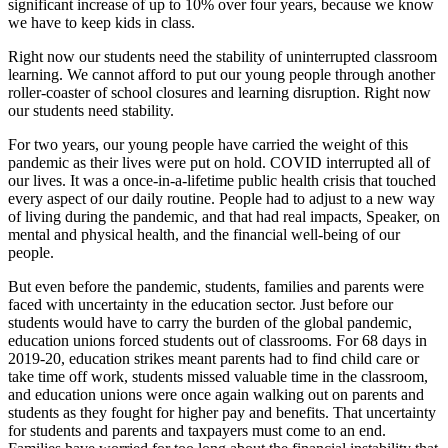
significant increase of up to 10% over four years, because we know
we have to keep kids in class.
Right now our students need the stability of uninterrupted classroom
learning. We cannot afford to put our young people through another
roller-coaster of school closures and learning disruption. Right now
our students need stability.
For two years, our young people have carried the weight of this
pandemic as their lives were put on hold. COVID interrupted all of
our lives. It was a once-in-a-lifetime public health crisis that touched
every aspect of our daily routine. People had to adjust to a new way
of living during the pandemic, and that had real impacts, Speaker, on
mental and physical health, and the financial well-being of our
people.
But even before the pandemic, students, families and parents were
faced with uncertainty in the education sector. Just before our
students would have to carry the burden of the global pandemic,
education unions forced students out of classrooms. For 68 days in
2019-20, education strikes meant parents had to find child care or
take time off work, students missed valuable time in the classroom,
and education unions were once again walking out on parents and
students as they fought for higher pay and benefits. That uncertainty
for students and parents and taxpayers must come to an end.