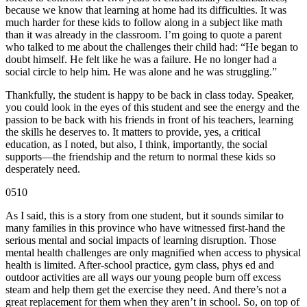
because we know that learning at home had its difficulties. It was
much harder for these kids to follow along in a subject like math
than it was already in the classroom. I’m going to quote a parent
who talked to me about the challenges their child had: “He began to
doubt himself. He felt like he was a failure. He no longer had a
social circle to help him. He was alone and he was struggling.”
Thankfully, the student is happy to be back in class today. Speaker,
you could look in the eyes of this student and see the energy and the
passion to be back with his friends in front of his teachers, learning
the skills he deserves to. It matters to provide, yes, a critical
education, as I noted, but also, I think, importantly, the social
supports—the friendship and the return to normal these kids so
desperately need.
0510
As I said, this is a story from one student, but it sounds similar to
many families in this province who have witnessed first-hand the
serious mental and social impacts of learning disruption. Those
mental health challenges are only magnified when access to physical
health is limited. After-school practice, gym class, phys ed and
outdoor activities are all ways our young people burn off excess
steam and help them get the exercise they need. And there’s not a
great replacement for them when they aren’t in school. So, on top of