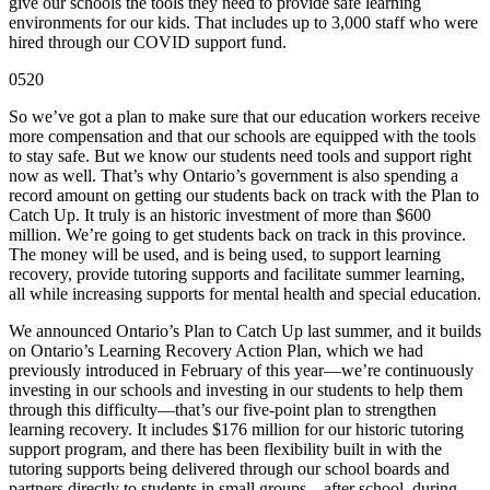
give our schools the tools they need to provide safe learning
environments for our kids. That includes up to 3,000 staff who were
hired through our COVID support fund.
0520
So we’ve got a plan to make sure that our education workers receive
more compensation and that our schools are equipped with the tools
to stay safe. But we know our students need tools and support right
now as well. That’s why Ontario’s government is also spending a
record amount on getting our students back on track with the Plan to
Catch Up. It truly is an historic investment of more than $600
million. We’re going to get students back on track in this province.
The money will be used, and is being used, to support learning
recovery, provide tutoring supports and facilitate summer learning,
all while increasing supports for mental health and special education.
We announced Ontario’s Plan to Catch Up last summer, and it builds
on Ontario’s Learning Recovery Action Plan, which we had
previously introduced in February of this year—we’re continuously
investing in our schools and investing in our students to help them
through this difficulty—that’s our five-point plan to strengthen
learning recovery. It includes $176 million for our historic tutoring
support program, and there has been flexibility built in with the
tutoring supports being delivered through our school boards and
partners directly to students in small groups—after school, during