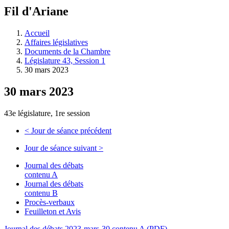
à
Fil d'Ariane
découvrir
à
l'Assemblée
Accueil
législative.
Affaires législatives
Documents de la Chambre
Législature 43, Session 1
30 mars 2023
30 mars 2023
43e législature, 1re session
<
Jour de séance précédent
Jour de séance suivant
>
Journal des débats
contenu A
Journal des débats
contenu B
Procès-verbaux
Feuilleton et Avis
Journal des débats 2023-mars-30 contenu A (PDF)