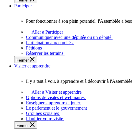
Fermer
des
Participer
Ontariennes
et
Ontariens.
Pour fonctionner à son plein potentiel, l'Assemblée a bes
Pour
fonctionner
Aller à Participer
à
Communiquer avec une députée ou un député
son
Participation aux comités
plein
Pétitions
potentiel,
Réserver les terrains
l'Assemblée
Fermer
a
Visiter et apprendre
besoin
de
vous.
Il y a tant à voir, à apprendre et à découvrir à l'Assemblée
Il
y
Aller à Visiter et apprendre
a
Options de visites et webinaires
tant
Enseigner, apprendre et jouer
à
Le parlement et le gouvernement
voir,
Groupes scolaires
à
Planifier votre visite
apprendre
Fermer
et