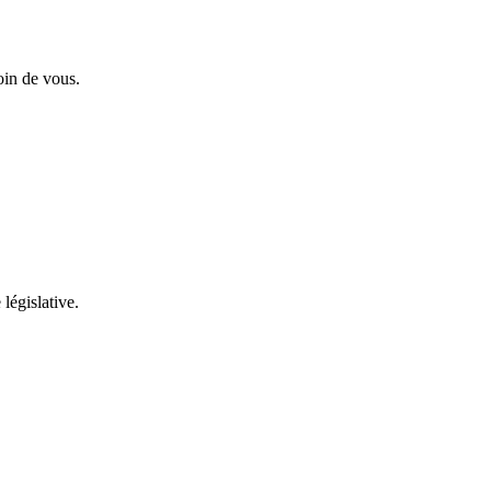
oin de vous.
 législative.