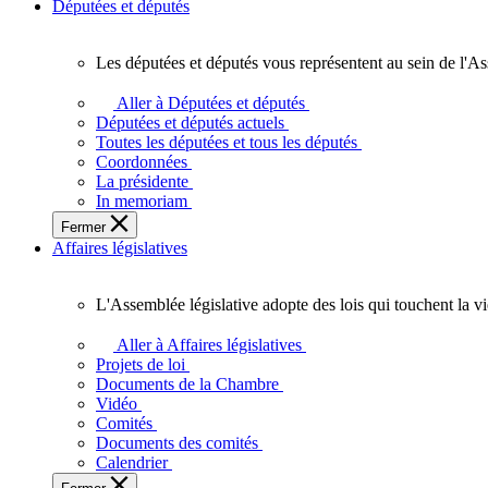
Députées et députés
Les députées et députés vous représentent au sein de l'As
Les
députées
Aller à Députées et députés
et
Députées et députés actuels
députés
Toutes les députées et tous les députés
vous
Coordonnées
représentent
La présidente
au
In memoriam
sein
Fermer
de
Affaires législatives
l'Assemblée
législative
de
L'Assemblée législative adopte des lois qui touchent la v
l'Ontario.
L'Assemblée
législative
Aller à Affaires législatives
adopte
Projets de loi
des
Documents de la Chambre
lois
Vidéo
qui
Comités
touchent
Documents des comités
la
Calendrier
vie