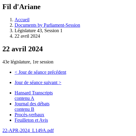
à
Fil d'Ariane
découvrir
à
l'Assemblée
Accueil
législative.
Documents by Parliament-Session
Législature 43, Session 1
22 avril 2024
22 avril 2024
43e législature, 1re session
<
Jour de séance précédent
Jour de séance suivant
>
Hansard Transcripts
contenu A
Journal des débats
contenu B
Procès-verbaux
Feuilleton et Avis
22-APR-2024_L149A.pdf