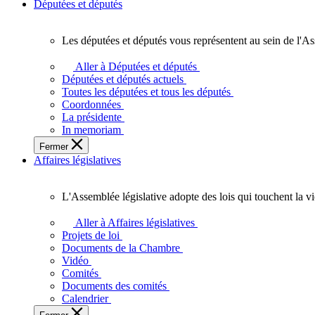
Députées et députés
Les députées et députés vous représentent au sein de l'As
Les
députées
Aller à Députées et députés
et
Députées et députés actuels
députés
Toutes les députées et tous les députés
vous
Coordonnées
représentent
La présidente
au
In memoriam
sein
Fermer
de
Affaires législatives
l'Assemblée
législative
de
L'Assemblée législative adopte des lois qui touchent la v
l'Ontario.
L'Assemblée
législative
Aller à Affaires législatives
adopte
Projets de loi
des
Documents de la Chambre
lois
Vidéo
qui
Comités
touchent
Documents des comités
la
Calendrier
vie