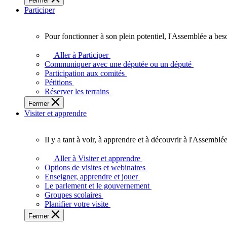
Fermer
des
Participer
Ontariennes
et
Ontariens.
Pour fonctionner à son plein potentiel, l'Assemblée a bes
Pour
fonctionner
Aller à Participer
à
Communiquer avec une députée ou un député
son
Participation aux comités
plein
Pétitions
potentiel,
Réserver les terrains
l'Assemblée
Fermer
a
Visiter et apprendre
besoin
de
vous.
Il y a tant à voir, à apprendre et à découvrir à l'Assemblée
Il
y
Aller à Visiter et apprendre
a
Options de visites et webinaires
tant
Enseigner, apprendre et jouer
à
Le parlement et le gouvernement
voir,
Groupes scolaires
à
Planifier votre visite
apprendre
Fermer
et