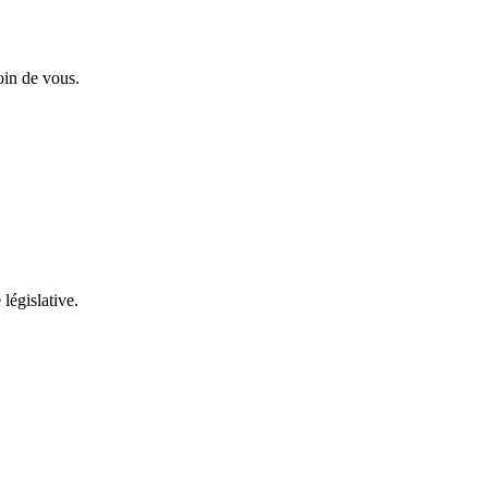
oin de vous.
 législative.