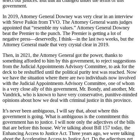
select our justices. But that all changed under the terms of this
government.
In 2019, Attorney General Downey was very clear in an interview
with Steve Paikin from TVO. The Attorney General wants judges
appointed that “resemble my values.” Attorney General Downey
beat the Premier to the punch. The Premier is getting a lot of
negative press—deservedly, I think—in the last two weeks, but the
Attorney General made that very crystal clear in 2019.
Then, in 2021, the Attorney General got the power, thanks to
something afforded to him by this government, to reject suggestions
from the Judicial Appointments Advisory Committee, to ask for the
deck to be reshuffled until the political purity test was reached. Now
we have the situation where there are two individuals now involved
with the Judicial Appointments Advisory Committee, one of whom
is a very close ally of this government, Mr. Bondy, and another, Mr.
Vandrick, who is known to have very conservative, punitive-minded
opinions about how we deal with criminal justice in this province.
It’s never been ambiguous, I will say that, about where this
government is going. What is ambiguous is the commitment this
government has to justice. I will note only the adjectives of the bills
that are before this house. We’re talking about Bill 157 today, the
Enhancing Access to Justice Act. Three years ago, we were talking
about the Accelerating Access to Justice Act. Do the adjectives get