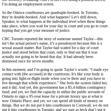
I’m doing an employment screen.
So the Ottawa courthouses are quadruple-booked. In Toronto,
they’re double-booked. And what happens? Let’s drill down,
Speaker, to what happens at the individual level when these things
take place, when you wait for your day in court and you go to court
hoping that you get your measure of justice.
CBC Toronto reported the story of someone named Taylor—this
isn’t the actual person’s name, it’s a pseudonym because this is a
sexual assault matter. But Taylor had waited for a day of court
justice and stood before that court, only to find out that it was
actually not going to be heard that day. It had already been
dismissed once for seven months.
In this moment, and I’m going to quote Taylor’s words: “I made eye
contact with [the accused] in the courtroom. It’s like your body is
going into fight-or-flight mode when you’re there and you have to
live through that whole experience.” She feels the system failed her,
and it did. And yet, this government has a $5.4-billion contingency
fund; and yet, we find the capacity to utilize the public servants of
Ontario to sign a 95-year lease for a private luxury spa at what is
now Ontario Place; and yet, we can spend all kinds of money on
things. But we do not put it into courthouses in Cornwall, we do not
put it into courthouses in Toronto, and we sure as heck don’t put it