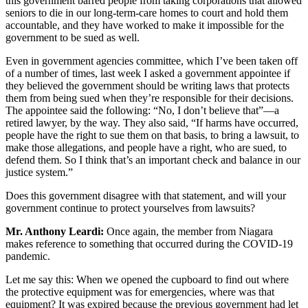
this government barred people from taking corporations that allowed
seniors to die in our long-term-care homes to court and hold them
accountable, and they have worked to make it impossible for the
government to be sued as well.
Even in government agencies committee, which I’ve been taken off
of a number of times, last week I asked a government appointee if
they believed the government should be writing laws that protects
them from being sued when they’re responsible for their decisions.
The appointee said the following: “No, I don’t believe that”—a
retired lawyer, by the way. They also said, “If harms have occurred,
people have the right to sue them on that basis, to bring a lawsuit, to
make those allegations, and people have a right, who are sued, to
defend them. So I think that’s an important check and balance in our
justice system.”
Does this government disagree with that statement, and will your
government continue to protect yourselves from lawsuits?
Mr. Anthony Leardi:
Once again, the member from Niagara
makes reference to something that occurred during the COVID-19
pandemic.
Let me say this: When we opened the cupboard to find out where
the protective equipment was for emergencies, where was that
equipment? It was expired because the previous government had let