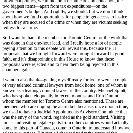
provincial politics, we think about health care and education, the
two biggest items—apart from tax expenditures—on the
government’s budget. And rightly, we should, but we don’t think
about how we fund opportunities for people to get access to justice
when they are accused of a crime or when they are victims seeking
redress for a crime.
So I want to thank the member for Toronto Centre for the work that
was done in that one-hour lead, and I really hope a lot of people
paying attention to this debate will revisit this, because the 11
proposals that we brought forward were brought forward in good
faith, and it’s disappointing in this House to know that these
proposals were rejected and to hear them being rejected in this
chamber again.
I want to also thank—getting myself ready for today were a couple
of very talented criminal lawyers from back home, one of whom is
known as a leading criminal lawyer in the country, Michael Spratt,
who has spoken eloquently in recent months; and Erin Durant,
whom the member for Toronto Centre also mentioned. These are
members who are ringing the alarm bell because, once upon a time,
we used to have a Judicial Appointments Advisory Committee that
was the envy of the world, regarded as the gold standard. Visiting
jurists and visiting legal experts from other countries would actually
come to this part of Canada, come to Ontario, to understand how we