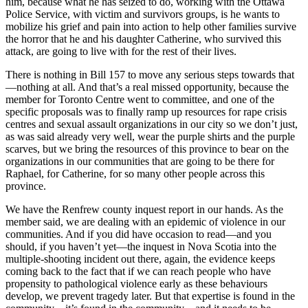
him, because what he has seized to do, working with the Ottawa
Police Service, with victim and survivors groups, is he wants to
mobilize his grief and pain into action to help other families survive
the horror that he and his daughter Catherine, who survived this
attack, are going to live with for the rest of their lives.
There is nothing in Bill 157 to move any serious steps towards that
—nothing at all. And that’s a real missed opportunity, because the
member for Toronto Centre went to committee, and one of the
specific proposals was to finally ramp up resources for rape crisis
centres and sexual assault organizations in our city so we don’t just,
as was said already very well, wear the purple shirts and the purple
scarves, but we bring the resources of this province to bear on the
organizations in our communities that are going to be there for
Raphael, for Catherine, for so many other people across this
province.
We have the Renfrew county inquest report in our hands. As the
member said, we are dealing with an epidemic of violence in our
communities. And if you did have occasion to read—and you
should, if you haven’t yet—the inquest in Nova Scotia into the
multiple-shooting incident out there, again, the evidence keeps
coming back to the fact that if we can reach people who have
propensity to pathological violence early as these behaviours
develop, we prevent tragedy later. But that expertise is found in the