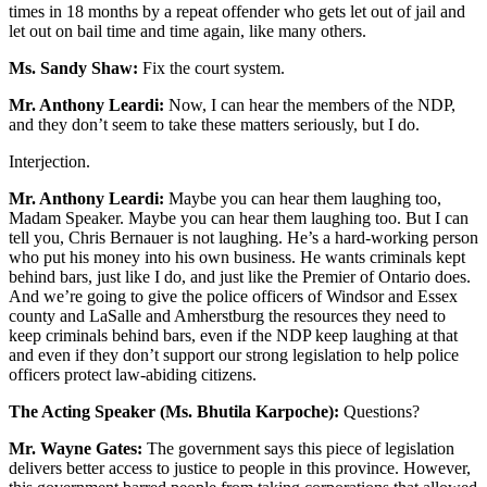
times in 18 months by a repeat offender who gets let out of jail and
let out on bail time and time again, like many others.
Ms. Sandy Shaw:
Fix the court system.
Mr. Anthony Leardi:
Now, I can hear the members of the NDP,
and they don’t seem to take these matters seriously, but I do.
Interjection.
Mr. Anthony Leardi:
Maybe you can hear them laughing too,
Madam Speaker. Maybe you can hear them laughing too. But I can
tell you, Chris Bernauer is not laughing. He’s a hard-working person
who put his money into his own business. He wants criminals kept
behind bars, just like I do, and just like the Premier of Ontario does.
And we’re going to give the police officers of Windsor and Essex
county and LaSalle and Amherstburg the resources they need to
keep criminals behind bars, even if the NDP keep laughing at that
and even if they don’t support our strong legislation to help police
officers protect law-abiding citizens.
The Acting Speaker (Ms. Bhutila Karpoche):
Questions?
Mr. Wayne Gates:
The government says this piece of legislation
delivers better access to justice to people in this province. However,