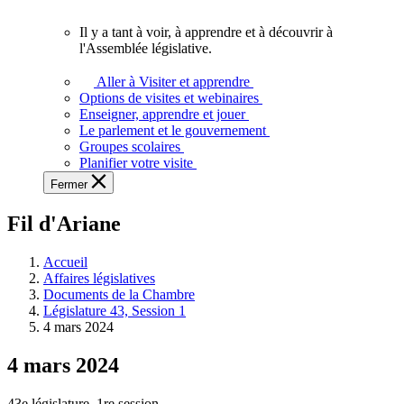
vous.
Il y a tant à voir, à apprendre et à découvrir à
Il
l'Assemblée législative.
y
a
Aller à Visiter et apprendre
tant
Options de visites et webinaires
à
Enseigner, apprendre et jouer
voir,
Le parlement et le gouvernement
à
Groupes scolaires
apprendre
Planifier votre visite
et
Fermer
à
découvrir
Fil d'Ariane
à
l'Assemblée
législative.
Accueil
Affaires législatives
Documents de la Chambre
Législature 43, Session 1
4 mars 2024
4 mars 2024
43e législature, 1re session