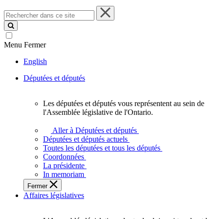
Rechercher
dans
ce
site
Menu
Fermer
English
Députées et députés
Les députées et députés vous représentent au sein de
Les
l'Assemblée législative de l'Ontario.
députées
et
Aller à Députées et députés
députés
Députées et députés actuels
vous
Toutes les députées et tous les députés
représentent
Coordonnées
au
La présidente
sein
In memoriam
de
Fermer
l'Assemblée
Affaires législatives
législative
de
l'Ontario.