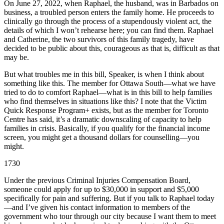
On June 27, 2022, when Raphael, the husband, was in Barbados on
business, a troubled person enters the family home. He proceeds to
clinically go through the process of a stupendously violent act, the
details of which I won’t rehearse here; you can find them. Raphael
and Catherine, the two survivors of this family tragedy, have
decided to be public about this, courageous as that is, difficult as that
may be.
But what troubles me in this bill, Speaker, is when I think about
something like this. The member for Ottawa South—what we have
tried to do to comfort Raphael—what is in this bill to help families
who find themselves in situations like this? I note that the Victim
Quick Response Program+ exists, but as the member for Toronto
Centre has said, it’s a dramatic downscaling of capacity to help
families in crisis. Basically, if you qualify for the financial income
screen, you might get a thousand dollars for counselling—you
might.
1730
Under the previous Criminal Injuries Compensation Board,
someone could apply for up to $30,000 in support and $5,000
specifically for pain and suffering. But if you talk to Raphael today
—and I’ve given his contact information to members of the
government who tour through our city because I want them to meet