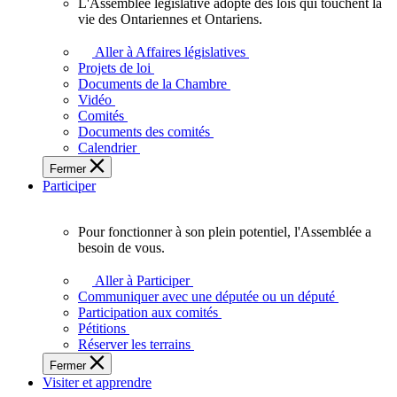
L'Assemblée législative adopte des lois qui touchent la
L'Assemblée
vie des Ontariennes et Ontariens.
législative
adopte
Aller à Affaires législatives
des
Projets de loi
lois
Documents de la Chambre
qui
Vidéo
touchent
Comités
la
Documents des comités
vie
Calendrier
des
Fermer
Ontariennes
Participer
et
Ontariens.
Pour fonctionner à son plein potentiel, l'Assemblée a
Pour
besoin de vous.
fonctionner
à
Aller à Participer
son
Communiquer avec une députée ou un député
plein
Participation aux comités
potentiel,
Pétitions
l'Assemblée
Réserver les terrains
a
Fermer
besoin
Visiter et apprendre
de