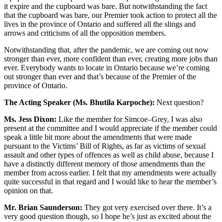
it expire and the cupboard was bare. But notwithstanding the fact
that the cupboard was bare, our Premier took action to protect all the
lives in the province of Ontario and suffered all the slings and
arrows and criticisms of all the opposition members.
Notwithstanding that, after the pandemic, we are coming out now
stronger than ever, more confident than ever, creating more jobs than
ever. Everybody wants to locate in Ontario because we’re coming
out stronger than ever and that’s because of the Premier of the
province of Ontario.
The Acting Speaker (Ms. Bhutila Karpoche):
Next question?
Ms. Jess Dixon:
Like the member for Simcoe–Grey, I was also
present at the committee and I would appreciate if the member could
speak a little bit more about the amendments that were made
pursuant to the Victims’ Bill of Rights, as far as victims of sexual
assault and other types of offences as well as child abuse, because I
have a distinctly different memory of those amendments than the
member from across earlier. I felt that my amendments were actually
quite successful in that regard and I would like to hear the member’s
opinion on that.
Mr. Brian Saunderson:
They got very exercised over there. It’s a
very good question though, so I hope he’s just as excited about the