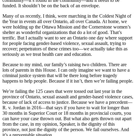
community—it’s found in the community—and it needs to be
funded. It shouldn’t be on the back of an envelope.
Many of us recently, I think, were marching in the Coldest Night of
the Year in events all over Ontario, all over Canada. At home, we
were holding up the Ottawa Mission and the Cornerstone women’s
shelter as wonderful organizations that do a lot of good. That’s
terrific. But I actually want to see an Ontario one day where support
for people facing gender-based violence, sexual assault, trying to
recover; perpetrators of these crimes too—we actually take this as
seriously as we treat health care and education.
Because to my mind, our family’s raising two children. There are
lots of parents in this House. I can only imagine we want to have a
criminal justice system that will be there long before tragedy
happens to help people. Because if it isn’t, then we’re failing people.
We’re failing the 125 cases that were tossed out last year in the
province of Ontario, sexual assault and gender-based violence cases,
because of lack of access to justice. Because we have a precedent—
R. v. Jordan in 2016—that says if you have to wait for longer than
30 months in Superior Court or 18 months in provincial courts, you
can have your case thrown out. But what also gets thrown out apart
from the case, in my opinion, Speaker, is the dignity of this
province, not just the dignity of the person. We fail ourselves. And
it’s a preventable situation.