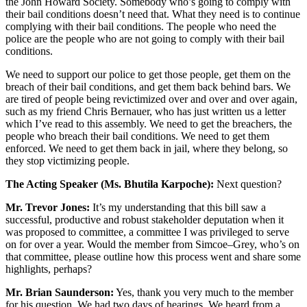
the John Howard Society. Somebody who’s going to comply with
their bail conditions doesn’t need that. What they need is to continue
complying with their bail conditions. The people who need the
police are the people who are not going to comply with their bail
conditions.
We need to support our police to get those people, get them on the
breach of their bail conditions, and get them back behind bars. We
are tired of people being revictimized over and over and over again,
such as my friend Chris Bernauer, who has just written us a letter
which I’ve read to this assembly. We need to get the breachers, the
people who breach their bail conditions. We need to get them
enforced. We need to get them back in jail, where they belong, so
they stop victimizing people.
The Acting Speaker (Ms. Bhutila Karpoche):
Next question?
Mr. Trevor Jones:
It’s my understanding that this bill saw a
successful, productive and robust stakeholder deputation when it
was proposed to committee, a committee I was privileged to serve
on for over a year. Would the member from Simcoe–Grey, who’s on
that committee, please outline how this process went and share some
highlights, perhaps?
Mr. Brian Saunderson:
Yes, thank you very much to the member
for his question. We had two days of hearings. We heard from a