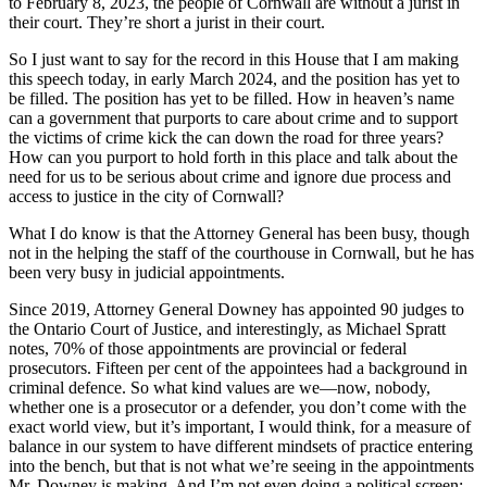
to February 8, 2023, the people of Cornwall are without a jurist in
their court. They’re short a jurist in their court.
So I just want to say for the record in this House that I am making
this speech today, in early March 2024, and the position has yet to
be filled. The position has yet to be filled. How in heaven’s name
can a government that purports to care about crime and to support
the victims of crime kick the can down the road for three years?
How can you purport to hold forth in this place and talk about the
need for us to be serious about crime and ignore due process and
access to justice in the city of Cornwall?
What I do know is that the Attorney General has been busy, though
not in the helping the staff of the courthouse in Cornwall, but he has
been very busy in judicial appointments.
Since 2019, Attorney General Downey has appointed 90 judges to
the Ontario Court of Justice, and interestingly, as Michael Spratt
notes, 70% of those appointments are provincial or federal
prosecutors. Fifteen per cent of the appointees had a background in
criminal defence. So what kind values are we—now, nobody,
whether one is a prosecutor or a defender, you don’t come with the
exact world view, but it’s important, I would think, for a measure of
balance in our system to have different mindsets of practice entering
into the bench, but that is not what we’re seeing in the appointments
Mr. Downey is making. And I’m not even doing a political screen;