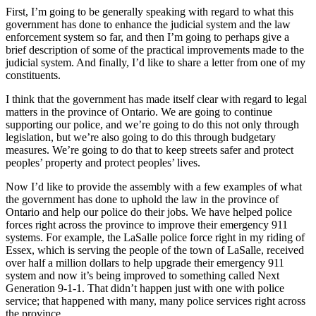
First, I’m going to be generally speaking with regard to what this
government has done to enhance the judicial system and the law
enforcement system so far, and then I’m going to perhaps give a
brief description of some of the practical improvements made to the
judicial system. And finally, I’d like to share a letter from one of my
constituents.
I think that the government has made itself clear with regard to legal
matters in the province of Ontario. We are going to continue
supporting our police, and we’re going to do this not only through
legislation, but we’re also going to do this through budgetary
measures. We’re going to do that to keep streets safer and protect
peoples’ property and protect peoples’ lives.
Now I’d like to provide the assembly with a few examples of what
the government has done to uphold the law in the province of
Ontario and help our police do their jobs. We have helped police
forces right across the province to improve their emergency 911
systems. For example, the LaSalle police force right in my riding of
Essex, which is serving the people of the town of LaSalle, received
over half a million dollars to help upgrade their emergency 911
system and now it’s being improved to something called
Next
Generation 9-1-1. That didn’t happen just with one with police
service; that happened with many, many police services right across
the province.