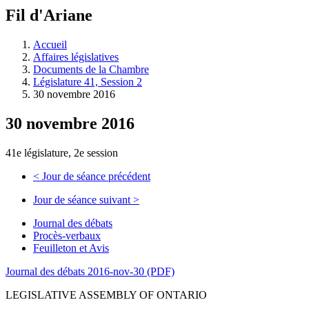
à
Fil d'Ariane
découvrir
à
l'Assemblée
Accueil
législative.
Affaires législatives
Documents de la Chambre
Législature 41, Session 2
30 novembre 2016
30 novembre 2016
41e législature, 2e session
<
Jour de séance précédent
Jour de séance suivant
>
Journal des débats
Procès-verbaux
Feuilleton et Avis
Journal des débats 2016-nov-30 (PDF)
LEGISLATIVE ASSEMBLY OF ONTARIO