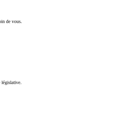
oin de vous.
 législative.