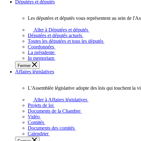
Députées et députés
Les députées et députés vous représentent au sein de l'As
Les
députées
Aller à Députées et députés
et
Députées et députés actuels
députés
Toutes les députées et tous les députés
vous
Coordonnées
représentent
La présidente
au
In memoriam
sein
Fermer
de
Affaires législatives
l'Assemblée
législative
de
L'Assemblée législative adopte des lois qui touchent la v
l'Ontario.
L'Assemblée
législative
Aller à Affaires législatives
adopte
Projets de loi
des
Documents de la Chambre
lois
Vidéo
qui
Comités
touchent
Documents des comités
la
Calendrier
vie