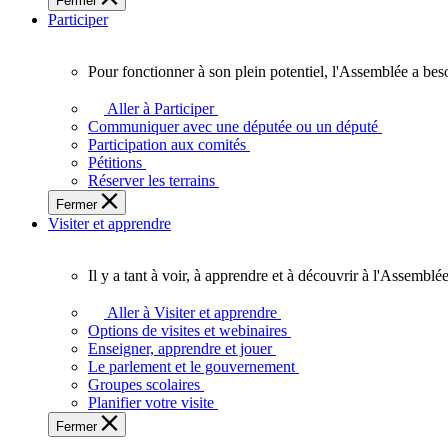
Fermer
des
Participer
Ontariennes
et
Ontariens.
Pour fonctionner à son plein potentiel, l'Assemblée a bes
Pour
fonctionner
Aller à Participer
à
Communiquer avec une députée ou un député
son
Participation aux comités
plein
Pétitions
potentiel,
Réserver les terrains
l'Assemblée
Fermer
a
Visiter et apprendre
besoin
de
vous.
Il y a tant à voir, à apprendre et à découvrir à l'Assemblée
Il
y
Aller à Visiter et apprendre
a
Options de visites et webinaires
tant
Enseigner, apprendre et jouer
à
Le parlement et le gouvernement
voir,
Groupes scolaires
à
Planifier votre visite
apprendre
Fermer
et