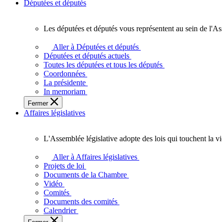
Députées et députés
Les députées et députés vous représentent au sein de l'As
Les
députées
Aller à Députées et députés
et
Députées et députés actuels
députés
Toutes les députées et tous les députés
vous
Coordonnées
représentent
La présidente
au
In memoriam
sein
Fermer
de
Affaires législatives
l'Assemblée
législative
de
L'Assemblée législative adopte des lois qui touchent la v
l'Ontario.
L'Assemblée
législative
Aller à Affaires législatives
adopte
Projets de loi
des
Documents de la Chambre
lois
Vidéo
qui
Comités
touchent
Documents des comités
la
Calendrier
vie