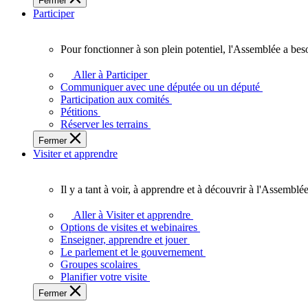
Fermer
des
Participer
Ontariennes
et
Ontariens.
Pour fonctionner à son plein potentiel, l'Assemblée a bes
Pour
fonctionner
Aller à Participer
à
Communiquer avec une députée ou un député
son
Participation aux comités
plein
Pétitions
potentiel,
Réserver les terrains
l'Assemblée
Fermer
a
Visiter et apprendre
besoin
de
vous.
Il y a tant à voir, à apprendre et à découvrir à l'Assemblée
Il
y
Aller à Visiter et apprendre
a
Options de visites et webinaires
tant
Enseigner, apprendre et jouer
à
Le parlement et le gouvernement
voir,
Groupes scolaires
à
Planifier votre visite
apprendre
Fermer
et