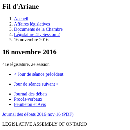
à
Fil d'Ariane
découvrir
à
l'Assemblée
Accueil
législative.
Affaires législatives
Documents de la Chambre
Législature 41, Session 2
16 novembre 2016
16 novembre 2016
41e législature, 2e session
<
Jour de séance précédent
Jour de séance suivant
>
Journal des débats
Procès-verbaux
Feuilleton et Avis
Journal des débats 2016-nov-16 (PDF)
LEGISLATIVE ASSEMBLY OF ONTARIO