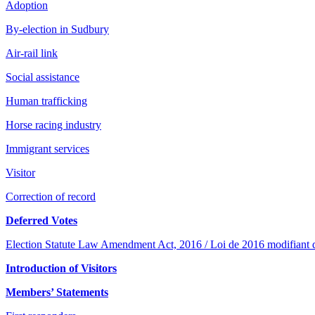
Adoption
By-election in Sudbury
Air-rail link
Social assistance
Human trafficking
Horse racing industry
Immigrant services
Visitor
Correction of record
Deferred Votes
Election Statute Law Amendment Act, 2016 / Loi de 2016 modifiant des
Introduction of Visitors
Members’ Statements