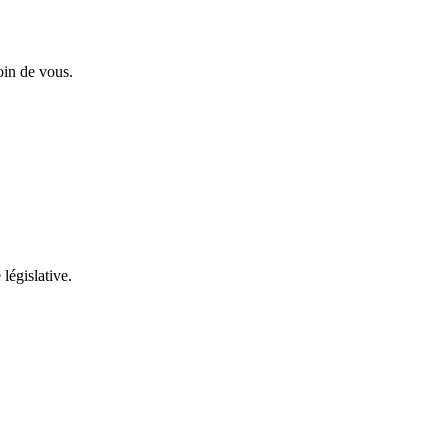
oin de vous.
 législative.