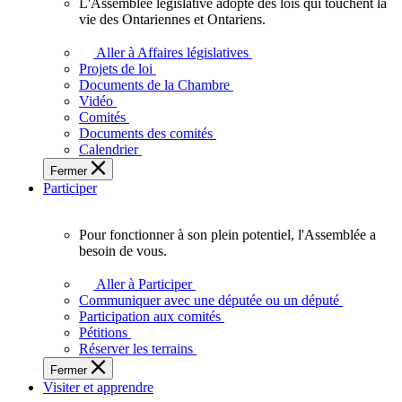
L'Assemblée législative adopte des lois qui touchent la
L'Assemblée
vie des Ontariennes et Ontariens.
législative
adopte
Aller à Affaires législatives
des
Projets de loi
lois
Documents de la Chambre
qui
Vidéo
touchent
Comités
la
Documents des comités
vie
Calendrier
des
Fermer
Ontariennes
Participer
et
Ontariens.
Pour fonctionner à son plein potentiel, l'Assemblée a
Pour
besoin de vous.
fonctionner
à
Aller à Participer
son
Communiquer avec une députée ou un député
plein
Participation aux comités
potentiel,
Pétitions
l'Assemblée
Réserver les terrains
a
Fermer
besoin
Visiter et apprendre
de