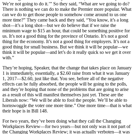
We’re not going to do it.’” So they said, “What are we going to do?
There is nothing we can do to make the Premier more popular. What
can we do to get those people to somehow come around to us one
more time?” They came back and they said, “You know, it’s a long
shot—it’s a long shot—but we do believe that if we raise the
minimum wage to $15 an hour, that could be something positive for
us. It’s not a good thing for the province of Ontario. It’s not a good
thing for the economy. It’s not a good thing for employers. It’s not a
good thing for small business. But we think it will be popular—we
think it will be popular—and let’s do it really quick so we get it over
with.”
They’re hoping, Speaker, that the change that takes place on January
1 is immediately, essentially, a $2.60 raise from what it was January
1, 2017—$2.60, just like that. You see, before all of the negative
effects can be fully absorbed, the people will be going to the polls,
and they’re hoping that none of the problems that are going to arise
as a result of this will manifest themselves just yet. These are the
Liberals now: “We will be able to fool the people. We’ll be able to
hornswoggle the voter one more time.” One more time—that is what
their hope is in Bill 148.
For two years, they’ve been doing what they call the Changing
Workplaces Review—for two years—but not only was it not part of
the Changing Workplaces Review; it was actually verboten—it was