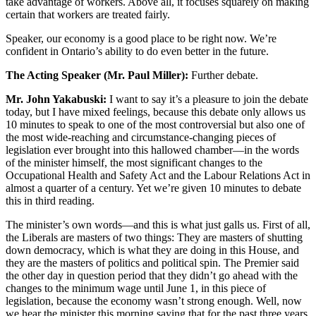
take advantage of workers. Above all, it focuses squarely on making
certain that workers are treated fairly.
Speaker, our economy is a good place to be right now. We’re
confident in Ontario’s ability to do even better in the future.
The Acting Speaker (Mr. Paul Miller):
Further debate.
Mr. John Yakabuski:
I want to say it’s a pleasure to join the debate
today, but I have mixed feelings, because this debate only allows us
10 minutes to speak to one of the most controversial but also one of
the most wide-reaching and circumstance-changing pieces of
legislation ever brought into this hallowed chamber—in the words
of the minister himself, the most significant changes to the
Occupational Health and Safety Act and the Labour Relations Act in
almost a quarter of a century. Yet we’re given 10 minutes to debate
this in third reading.
The minister’s own words—and this is what just galls us. First of all,
the Liberals are masters of two things: They are masters of shutting
down democracy, which is what they are doing in this House, and
they are the masters of politics and political spin. The Premier said
the other day in question period that they didn’t go ahead with the
changes to the minimum wage until June 1, in this piece of
legislation, because the economy wasn’t strong enough. Well, now
we hear the minister this morning saying that for the past three years