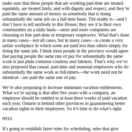
make sure that those people that are working part-time are treated
equitably, are treated fairly, and with dignity and respect, and they’re
paid the same amount of money as somebody that is doing
substantially the same job on a full-time basis. The reality is—and I
don’t have to tell anybody in this House; they see it in their own
communities on a daily basis—more and more companies are
choosing to hire part-time or temporary employees. What that’s done
in many cases—not all cases, but in many cases—is create a very
unfair workplace in which some are paid less than others simply for
doing the same job. I think most people in the province would agree
that paying people the same rate of pay for substantially the same
work is just plain common courtesy and fairness. That’s why we’ve
also proposed that casual, part-time and seasonal employees who do
substantially the same work as full-timers—the work need not be
identical—are paid the same rate of pay.
We’re also proposing to increase minimum vacation entitlements.
What we’re saying is that after five years with a company, an
employee should be entitled to at least three weeks of paid vacation
each year. Ontario is behind other provinces in guaranteeing better
vacation rights to their employees. So it’s time to do what’s right.
0910
It’s going to establish fairer rules for scheduling, rules that give