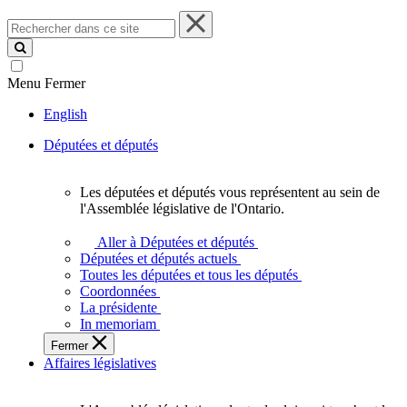
Rechercher
dans
ce
site
Menu
Fermer
English
Députées et députés
Les députées et députés vous représentent au sein de
Les
l'Assemblée législative de l'Ontario.
députées
et
Aller à Députées et députés
députés
Députées et députés actuels
vous
Toutes les députées et tous les députés
représentent
Coordonnées
au
La présidente
sein
In memoriam
de
Fermer
l'Assemblée
Affaires législatives
législative
de
l'Ontario.