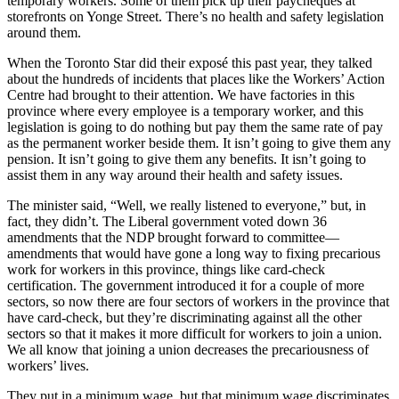
temporary workers. Some of them pick up their paycheques at
storefronts on Yonge Street. There’s no health and safety legislation
around them.
When the Toronto Star did their exposé this past year, they talked
about the hundreds of incidents that places like the Workers’ Action
Centre had brought to their attention. We have factories in this
province where every employee is a temporary worker, and this
legislation is going to do nothing but pay them the same rate of pay
as the permanent worker beside them. It isn’t going to give them any
pension. It isn’t going to give them any benefits. It isn’t going to
assist them in any way around their health and safety issues.
The minister said, “Well, we really listened to everyone,” but, in
fact, they didn’t. The Liberal government voted down 36
amendments that the NDP brought forward to committee—
amendments that would have gone a long way to fixing precarious
work for workers in this province, things like card-check
certification. The government introduced it for a couple of more
sectors, so now there are four sectors of workers in the province that
have card-check, but they’re discriminating against all the other
sectors so that it makes it more difficult for workers to join a union.
We all know that joining a union decreases the precariousness of
workers’ lives.
They put in a minimum wage, but that minimum wage discriminates