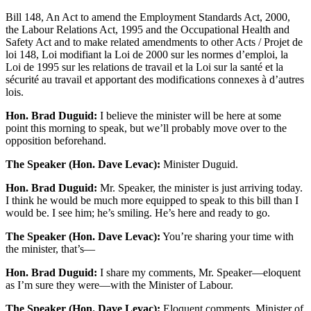
Bill 148, An Act to amend the Employment Standards Act, 2000,
the Labour Relations Act, 1995 and the Occupational Health and
Safety Act and to make related amendments to other Acts / Projet de
loi 148, Loi modifiant la Loi de 2000 sur les normes d’emploi, la
Loi de 1995 sur les relations de travail et la Loi sur la santé et la
sécurité au travail et apportant des modifications connexes à d’autres
lois.
Hon. Brad Duguid:
I believe the minister will be here at some
point this morning to speak, but we’ll probably move over to the
opposition beforehand.
The Speaker (Hon. Dave Levac):
Minister Duguid.
Hon. Brad Duguid:
Mr. Speaker, the minister is just arriving today.
I think he would be much more equipped to speak to this bill than I
would be. I see him; he’s smiling. He’s here and ready to go.
The Speaker (Hon. Dave Levac):
You’re sharing your time with
the minister, that’s—
Hon. Brad Duguid:
I share my comments, Mr. Speaker—eloquent
as I’m sure they were—with the Minister of Labour.
The Speaker (Hon. Dave Levac):
Eloquent comments. Minister of