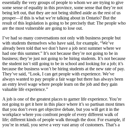
essentially the very groups of people to whom we are trying to give
some sense of equality in this province, some sense that they’re not
being left out, that they are not being shifted aside as the rest of us
prosper—if this is what we’re talking about in Ontario? But the
result of this legislation is going to be precisely that: The people who
are the most vulnerable are going to lose out.
I’ve had so many conversations not only with business people but
with students themselves who have said, for example, “We’ve
already been told that we don’t have a job next summer where we
had one this summer.” It’s not because they’re not going to be in
business; they’re just not going to be hiring students. It’s not because
the student isn’t still going to be in school and looking for a job; it’s
because the business won’t be hiring students at the new rate of pay.
They’ve said, “Look, I can get people with experience. We’ve
always wanted to pay people a fair wage but there has always been
an entry level wage where people learn on the job and they gain
valuable life experience.”
A job is one of the greatest places to garner life experience. You’re
not going to get it here in this place where it’s so partisan most times
that you don’t even get objective debate, but you will get it in the
workplace where you confront people of every different walk of
life; different kinds of people walk through the door. For example, if
you’re in retail, you serve a very vast array of customers. That’s a