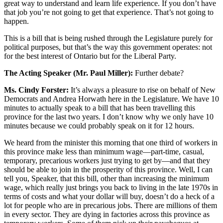
great way to understand and learn life experience. If you don’t have
that job you’re not going to get that experience. That’s not going to
happen.
This is a bill that is being rushed through the Legislature purely for
political purposes, but that’s the way this government operates: not
for the best interest of Ontario but for the Liberal Party.
The Acting Speaker (Mr. Paul Miller):
Further debate?
Ms. Cindy Forster:
It’s always a pleasure to rise on behalf of New
Democrats and Andrea Horwath here in the Legislature. We have 10
minutes to actually speak to a bill that has been travelling this
province for the last two years. I don’t know why we only have 10
minutes because we could probably speak on it for 12 hours.
We heard from the minister this morning that one third of workers in
this province make less than minimum wage—part-time, casual,
temporary, precarious workers just trying to get by—and that they
should be able to join in the prosperity of this province. Well, I can
tell you, Speaker, that this bill, other than increasing the minimum
wage, which really just brings you back to living in the late 1970s in
terms of costs and what your dollar will buy, doesn’t do a heck of a
lot for people who are in precarious jobs. There are millions of them
in every sector. They are dying in factories across this province as