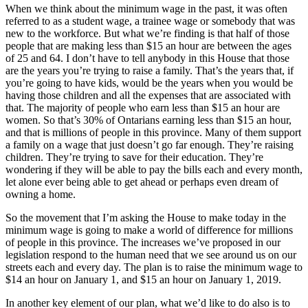
When we think about the minimum wage in the past, it was often
referred to as a student wage, a trainee wage or somebody that was
new to the workforce. But what we’re finding is that half of those
people that are making less than $15 an hour are between the ages
of 25 and 64. I don’t have to tell anybody in this House that those
are the years you’re trying to raise a family. That’s the years that, if
you’re going to have kids, would be the years when you would be
having those children and all the expenses that are associated with
that. The majority of people who earn less than $15 an hour are
women. So that’s 30% of Ontarians earning less than $15 an hour,
and that is millions of people in this province. Many of them support
a family on a wage that just doesn’t go far enough. They’re raising
children. They’re trying to save for their education. They’re
wondering if they will be able to pay the bills each and every month,
let alone ever being able to get ahead or perhaps even dream of
owning a home.
So the movement that I’m asking the House to make today in the
minimum wage is going to make a world of difference for millions
of people in this province. The increases we’ve proposed in our
legislation respond to the human need that we see around us on our
streets each and every day. The plan is to raise the minimum wage to
$14 an hour on January 1, and $15 an hour on January 1, 2019.
In another key element of our plan, what we’d like to do also is to