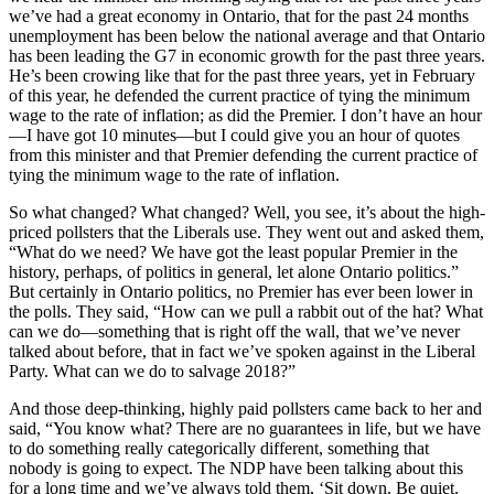
we’ve had a great economy in Ontario, that for the past 24 months
unemployment has been below the national average and that Ontario
has been leading the G7 in economic growth for the past three years.
He’s been crowing like that for the past three years, yet in February
of this year, he defended the current practice of tying the minimum
wage to the rate of inflation; as did the Premier. I don’t have an hour
—I have got 10 minutes—but I could give you an hour of quotes
from this minister and that Premier defending the current practice of
tying the minimum wage to the rate of inflation.
So what changed? What changed? Well, you see, it’s about the high-
priced pollsters that the Liberals use. They went out and asked them,
“What do we need? We have got the least popular Premier in the
history, perhaps, of politics in general, let alone Ontario politics.”
But certainly in Ontario politics, no Premier has ever been lower in
the polls. They said, “How can we pull a rabbit out of the hat? What
can we do—something that is right off the wall, that we’ve never
talked about before, that in fact we’ve spoken against in the Liberal
Party. What can we do to salvage 2018?”
And those deep-thinking, highly paid pollsters came back to her and
said, “You know what? There are no guarantees in life, but we have
to do something really categorically different, something that
nobody is going to expect. The NDP have been talking about this
for a long time and we’ve always told them, ‘Sit down. Be quiet.