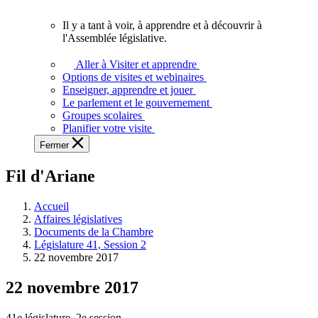
vous.
Il y a tant à voir, à apprendre et à découvrir à
Il
l'Assemblée législative.
y
a
Aller à Visiter et apprendre
tant
Options de visites et webinaires
à
Enseigner, apprendre et jouer
voir,
Le parlement et le gouvernement
à
Groupes scolaires
apprendre
Planifier votre visite
et
Fermer
à
découvrir
Fil d'Ariane
à
l'Assemblée
législative.
Accueil
Affaires législatives
Documents de la Chambre
Législature 41, Session 2
22 novembre 2017
22 novembre 2017
41e législature, 2e session