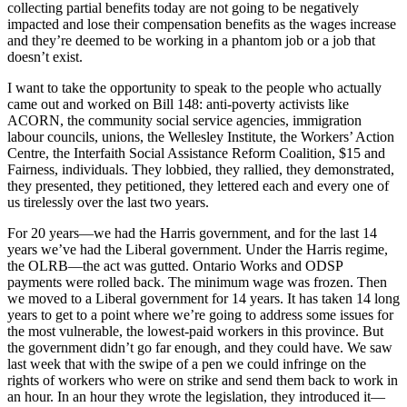
collecting partial benefits today are not going to be negatively
impacted and lose their compensation benefits as the wages increase
and they’re deemed to be working in a phantom job or a job that
doesn’t exist.
I want to take the opportunity to speak to the people who actually
came out and worked on Bill 148: anti-poverty activists like
ACORN, the community social service agencies, immigration
labour councils, unions, the Wellesley Institute, the Workers’ Action
Centre, the Interfaith Social Assistance Reform Coalition, $15 and
Fairness, individuals. They lobbied, they rallied, they demonstrated,
they presented, they petitioned, they lettered each and every one of
us tirelessly over the last two years.
For 20 years—we had the Harris government, and for the last 14
years we’ve had the Liberal government. Under the Harris regime,
the OLRB—the act was gutted. Ontario Works and ODSP
payments were rolled back. The minimum wage was frozen. Then
we moved to a Liberal government for 14 years. It has taken 14 long
years to get to a point where we’re going to address some issues for
the most vulnerable, the lowest-paid workers in this province. But
the government didn’t go far enough, and they could have. We saw
last week that with the swipe of a pen we could infringe on the
rights of workers who were on strike and send them back to work in
an hour. In an hour they wrote the legislation, they introduced it—