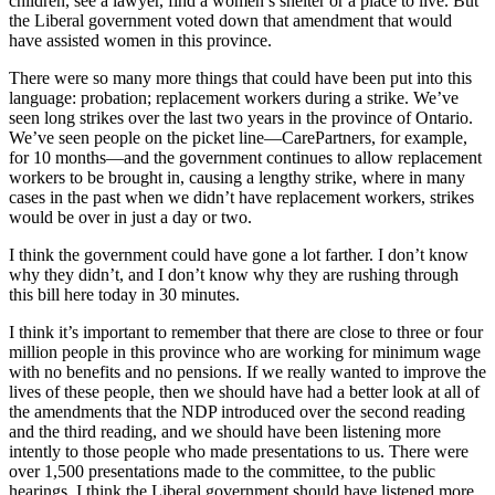
children, see a lawyer, find a women’s shelter or a place to live. But
the Liberal government voted down that amendment that would
have assisted women in this province.
There were so many more things that could have been put into this
language: probation; replacement workers during a strike. We’ve
seen long strikes over the last two years in the province of Ontario.
We’ve seen people on the picket line—CarePartners, for example,
for 10 months—and the government continues to allow replacement
workers to be brought in, causing a lengthy strike, where in many
cases in the past when we didn’t have replacement workers, strikes
would be over in just a day or two.
I think the government could have gone a lot farther. I don’t know
why they didn’t, and I don’t know why they are rushing through
this bill here today in 30 minutes.
I think it’s important to remember that there are close to three or four
million people in this province who are working for minimum wage
with no benefits and no pensions. If we really wanted to improve the
lives of these people, then we should have had a better look at all of
the amendments that the NDP introduced over the second reading
and the third reading, and we should have been listening more
intently to those people who made presentations to us. There were
over 1,500 presentations made to the committee, to the public
hearings. I think the Liberal government should have listened more