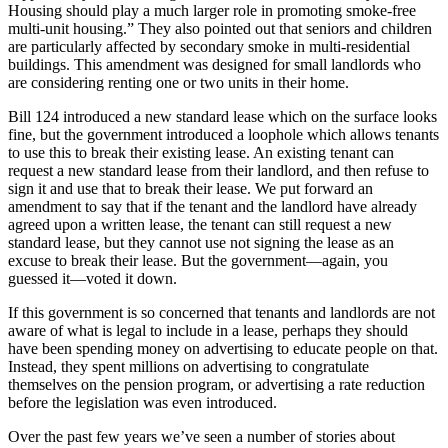
Housing should play a much larger role in promoting smoke-free
multi-unit housing.” They also pointed out that seniors and children
are particularly affected by secondary smoke in multi-residential
buildings. This amendment was designed for small landlords who
are considering renting one or two units in their home.
Bill 124 introduced a new standard lease which on the surface looks
fine, but the government introduced a loophole which allows tenants
to use this to break their existing lease. An existing tenant can
request a new standard lease from their landlord, and then refuse to
sign it and use that to break their lease. We put forward an
amendment to say that if the tenant and the landlord have already
agreed upon a written lease, the tenant can still request a new
standard lease, but they cannot use not signing the lease as an
excuse to break their lease. But the government—again, you
guessed it—voted it down.
If this government is so concerned that tenants and landlords are not
aware of what is legal to include in a lease, perhaps they should
have been spending money on advertising to educate people on that.
Instead, they spent millions on advertising to congratulate
themselves on the pension program, or advertising a rate reduction
before the legislation was even introduced.
Over the past few years we’ve seen a number of stories about