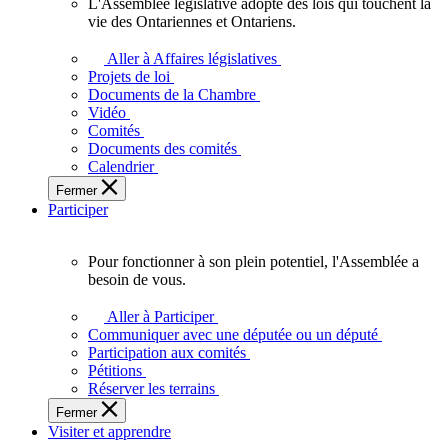
L'Assemblée législative adopte des lois qui touchent la
L'Assemblée
vie des Ontariennes et Ontariens.
législative
adopte
Aller à Affaires législatives
des
Projets de loi
lois
Documents de la Chambre
qui
Vidéo
touchent
Comités
la
Documents des comités
vie
Calendrier
des
Fermer
Ontariennes
Participer
et
Ontariens.
Pour fonctionner à son plein potentiel, l'Assemblée a
Pour
besoin de vous.
fonctionner
à
Aller à Participer
son
Communiquer avec une députée ou un député
plein
Participation aux comités
potentiel,
Pétitions
l'Assemblée
Réserver les terrains
a
Fermer
besoin
Visiter et apprendre
de