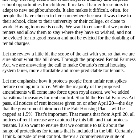
school opportunities for children. It makes it harder for seniors to
adapt to new neighbourhoods. It also makes it difficult, often, for
people that have chosen to live somewhere because it was close to
their school, close to their university or their college, or close to
work. Having to move is costly. We want to ensure that we protect
renters and allow them to stay where they have so wished, and not
be evicted for no good reason and not be evicted for the doubling of
rental charges.
Let me review a little bit the scope of the act with you so that we are
sure about what this bill does. Through the proposed Rental Fairness
Act, we are answering the call to make Ontario’s rental housing
system fairer, more affordable and more predictable for tenants.
Let me emphasize how it protects people from unfair rent spikes
before coming into force. While the majority of the proposed
amendments will come into force upon royal assent, we’ve added
transitional measures for rent control. Should the Rental Fairness Act
pass, all notices of rent increase given on or after April 20—the day
that the government introduced the Fair Housing Plan—will be
capped at 1.5%. That’s important. That means that from April 20, all
notices of rent increase are captured by this bill, and that protects
tenants. I also want to ensure that we continue to talk about the
range of protections for tenants that is included in the bill. Certainly,
I think, outside of rent control, there’s a comprehensive suite of