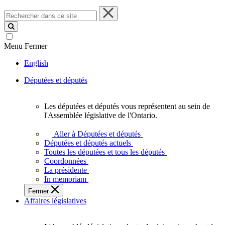
Rechercher
dans
ce
site
Menu
Fermer
English
Députées et députés
Les députées et députés vous représentent au sein de
Les
l'Assemblée législative de l'Ontario.
députées
et
Aller à Députées et députés
députés
Députées et députés actuels
vous
Toutes les députées et tous les députés
représentent
Coordonnées
au
La présidente
sein
In memoriam
de
Fermer
l'Assemblée
Affaires législatives
législative
de
l'Ontario.