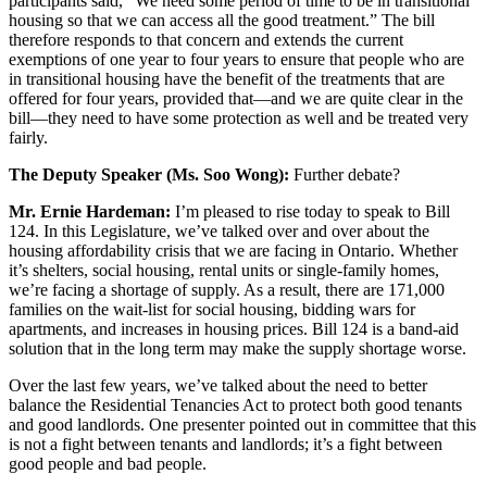
participants said, “We need some period of time to be in transitional
housing so that we can access all the good treatment.” The bill
therefore responds to that concern and extends the current
exemptions of one year to four years to ensure that people who are
in transitional housing have the benefit of the treatments that are
offered for four years, provided that—and we are quite clear in the
bill—they need to have some protection as well and be treated very
fairly.
The Deputy Speaker (Ms. Soo Wong):
Further debate?
Mr. Ernie Hardeman:
I’m pleased to rise today to speak to Bill
124. In this Legislature, we’ve talked over and over about the
housing affordability crisis that we are facing in Ontario. Whether
it’s shelters, social housing, rental units or single-family homes,
we’re facing a shortage of supply. As a result, there are 171,000
families on the wait-list for social housing, bidding wars for
apartments, and increases in housing prices. Bill 124 is a band-aid
solution that in the long term may make the supply shortage worse.
Over the last few years, we’ve talked about the need to better
balance the Residential Tenancies Act to protect both good tenants
and good landlords. One presenter pointed out in committee that this
is not a fight between tenants and landlords; it’s a fight between
good people and bad people.