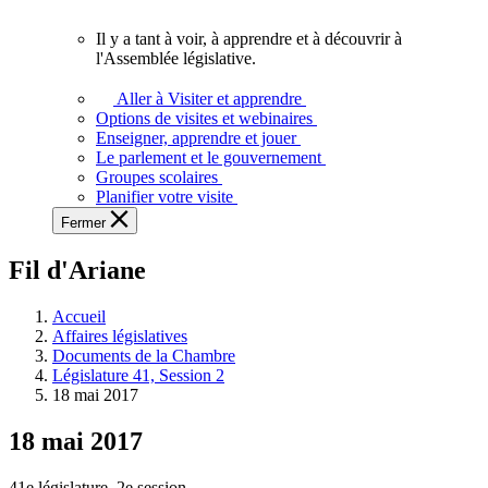
vous.
Il y a tant à voir, à apprendre et à découvrir à
Il
l'Assemblée législative.
y
a
Aller à Visiter et apprendre
tant
Options de visites et webinaires
à
Enseigner, apprendre et jouer
voir,
Le parlement et le gouvernement
à
Groupes scolaires
apprendre
Planifier votre visite
et
Fermer
à
découvrir
Fil d'Ariane
à
l'Assemblée
législative.
Accueil
Affaires législatives
Documents de la Chambre
Législature 41, Session 2
18 mai 2017
18 mai 2017
41e législature, 2e session