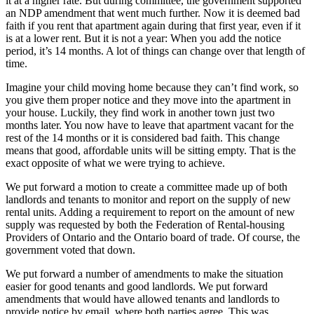
it at a higher rate. But during committee, the government supported
an NDP amendment that went much further. Now it is deemed bad
faith if you rent that apartment again during that first year, even if it
is at a lower rent. But it is not a year: When you add the notice
period, it’s 14 months. A lot of things can change over that length of
time.
Imagine your child moving home because they can’t find work, so
you give them proper notice and they move into the apartment in
your house. Luckily, they find work in another town just two
months later. You now have to leave that apartment vacant for the
rest of the 14 months or it is considered bad faith. This change
means that good, affordable units will be sitting empty. That is the
exact opposite of what we were trying to achieve.
We put forward a motion to create a committee made up of both
landlords and tenants to monitor and report on the supply of new
rental units. Adding a requirement to report on the amount of new
supply was requested by both the Federation of Rental-housing
Providers of Ontario and the Ontario board of trade. Of course, the
government voted that down.
We put forward a number of amendments to make the situation
easier for good tenants and good landlords. We put forward
amendments that would have allowed tenants and landlords to
provide notice by email, where both parties agree. This was