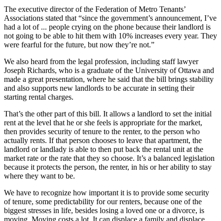
The executive director of the Federation of Metro Tenants’
Associations stated that “since the government’s announcement, I’ve
had a lot of ... people crying on the phone because their landlord is
not going to be able to hit them with 10% increases every year. They
were fearful for the future, but now they’re not.”
We also heard from the legal profession, including staff lawyer
Joseph Richards, who is a graduate of the University of Ottawa and
made a great presentation, where he said that the bill brings stability
and also supports new landlords to be accurate in setting their
starting rental charges.
That’s the other part of this bill. It allows a landlord to set the initial
rent at the level that he or she feels is appropriate for the market,
then provides security of tenure to the renter, to the person who
actually rents. If that person chooses to leave that apartment, the
landlord or landlady is able to then put back the rental unit at the
market rate or the rate that they so choose. It’s a balanced legislation
because it protects the person, the renter, in his or her ability to stay
where they want to be.
We have to recognize how important it is to provide some security
of tenure, some predictability for our renters, because one of the
biggest stresses in life, besides losing a loved one or a divorce, is
moving. Moving costs a lot. It can displace a family and displace