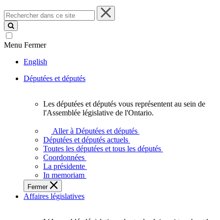
Rechercher
dans
ce
site
Menu
Fermer
English
Députées et députés
Les députées et députés vous représentent au sein de
Les
l'Assemblée législative de l'Ontario.
députées
et
Aller à Députées et députés
députés
Députées et députés actuels
vous
Toutes les députées et tous les députés
représentent
Coordonnées
au
La présidente
sein
In memoriam
de
Fermer
l'Assemblée
Affaires législatives
législative
de
l'Ontario.