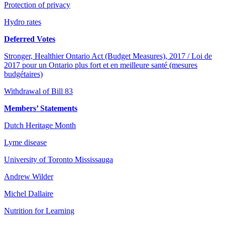
Protection of privacy
Hydro rates
Deferred Votes
Stronger, Healthier Ontario Act (Budget Measures), 2017 / Loi de
2017 pour un Ontario plus fort et en meilleure santé (mesures
budgétaires)
Withdrawal of Bill 83
Members’ Statements
Dutch Heritage Month
Lyme disease
University of Toronto Mississauga
Andrew Wilder
Michel Dallaire
Nutrition for Learning