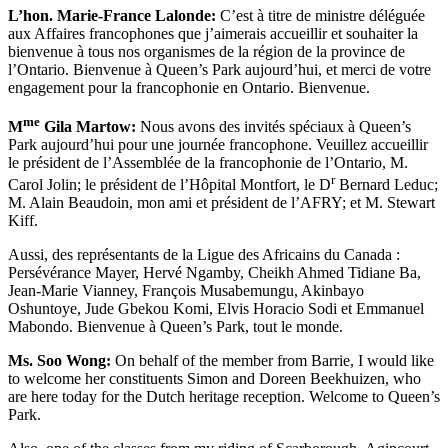
L’hon. Marie-France Lalonde:
C’est à titre de ministre déléguée
aux Affaires francophones que j’aimerais accueillir et souhaiter la
bienvenue à tous nos organismes de la région de la province de
l’Ontario. Bienvenue à Queen’s Park aujourd’hui, et merci de votre
engagement pour la francophonie en Ontario. Bienvenue.
me
M
Gila Martow:
Nous avons des invités spéciaux à Queen’s
Park aujourd’hui pour une journée francophone. Veuillez accueillir
le président de l’Assemblée de la francophonie de l’Ontario, M.
r
Carol Jolin; le président de l’Hôpital Montfort, le D
Bernard Leduc;
M. Alain Beaudoin, mon ami et président de l’AFRY; et M. Stewart
Kiff.
Aussi, des représentants de la Ligue des Africains du Canada :
Persévérance Mayer, Hervé Ngamby, Cheikh Ahmed Tidiane Ba,
Jean-Marie Vianney, François Musabemungu, Akinbayo
Oshuntoye, Jude Gbekou Komi, Elvis Horacio Sodi et Emmanuel
Mabondo. Bienvenue à Queen’s Park, tout le monde.
Ms. Soo Wong:
On behalf of the member from Barrie, I would like
to welcome her constituents Simon and Doreen Beekhuizen, who
are here today for the Dutch heritage reception. Welcome to Queen’s
Park.