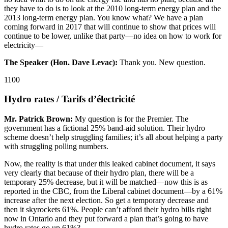
they have to do is to look at the 2010 long-term energy plan and the
2013 long-term energy plan. You know what? We have a plan
coming forward in 2017 that will continue to show that prices will
continue to be lower, unlike that party—no idea on how to work for
electricity—
The Speaker (Hon. Dave Levac):
Thank you. New question.
1100
Hydro rates / Tarifs d’électricité
Mr. Patrick Brown:
My question is for the Premier. The
government has a fictional 25% band-aid solution. Their hydro
scheme doesn’t help struggling families; it’s all about helping a party
with struggling polling numbers.
Now, the reality is that under this leaked cabinet document, it says
very clearly that because of their hydro plan, there will be a
temporary 25% decrease, but it will be matched—now this is as
reported in the CBC, from the Liberal cabinet document—by a 61%
increase after the next election. So get a temporary decrease and
then it skyrockets 61%. People can’t afford their hydro bills right
now in Ontario and they put forward a plan that’s going to have
hydro rates go up 61%?