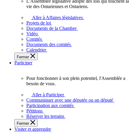
L'Assemblée législative adopte des lois qui touchent la
L'Assemblée
vie des Ontariennes et Ontariens.
législative
adopte
Aller à Affaires législatives
des
Projets de loi
lois
Documents de la Chambre
qui
Vidéo
touchent
Comités
la
Documents des comités
vie
Calendrier
des
Fermer
Ontariennes
Participer
et
Ontariens.
Pour fonctionner à son plein potentiel, l'Assemblée a
Pour
besoin de vous.
fonctionner
à
Aller à Participer
son
Communiquer avec une députée ou un député
plein
Participation aux comités
potentiel,
Pétitions
l'Assemblée
Réserver les terrains
a
Fermer
besoin
Visiter et apprendre
de