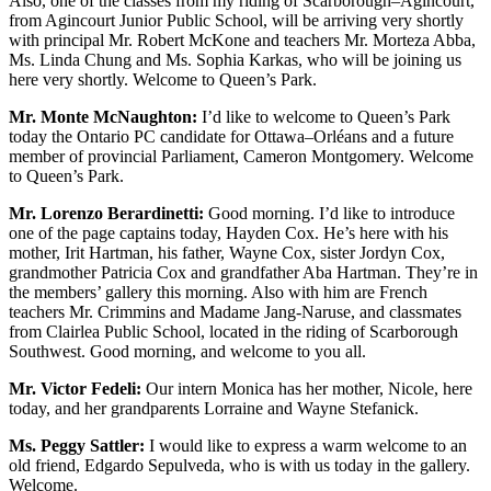
Also, one of the classes from my riding of Scarborough–Agincourt,
from Agincourt Junior Public School, will be arriving very shortly
with principal Mr. Robert McKone and teachers Mr. Morteza Abba,
Ms. Linda Chung and Ms. Sophia Karkas, who will be joining us
here very shortly. Welcome to Queen’s Park.
Mr. Monte McNaughton:
I’d like to welcome to Queen’s Park
today the Ontario PC candidate for Ottawa–Orléans and a future
member of provincial Parliament, Cameron Montgomery. Welcome
to Queen’s Park.
Mr. Lorenzo Berardinetti:
Good morning. I’d like to introduce
one of the page captains today, Hayden Cox. He’s here with his
mother, Irit Hartman, his father, Wayne Cox, sister Jordyn Cox,
grandmother Patricia Cox and grandfather Aba Hartman. They’re in
the members’ gallery this morning. Also with him are French
teachers Mr. Crimmins and Madame Jang-Naruse, and classmates
from Clairlea Public School, located in the riding of Scarborough
Southwest. Good morning, and welcome to you all.
Mr. Victor Fedeli:
Our intern Monica has her mother, Nicole, here
today, and her grandparents Lorraine and Wayne Stefanick.
Ms. Peggy Sattler:
I would like to express a warm welcome to an
old friend, Edgardo Sepulveda, who is with us today in the gallery.
Welcome.