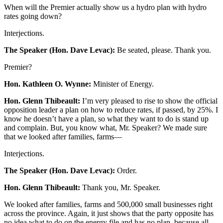
When will the Premier actually show us a hydro plan with hydro
rates going down?
Interjections.
The Speaker (Hon. Dave Levac):
Be seated, please. Thank you.
Premier?
Hon. Kathleen O. Wynne:
Minister of Energy.
Hon. Glenn Thibeault:
I’m very pleased to rise to show the official
opposition leader a plan on how to reduce rates, if passed, by 25%. I
know he doesn’t have a plan, so what they want to do is stand up
and complain. But, you know what, Mr. Speaker? We made sure
that we looked after families, farms—
Interjections.
The Speaker (Hon. Dave Levac):
Order.
Hon. Glenn Thibeault:
Thank you, Mr. Speaker.
We looked after families, farms and 500,000 small businesses right
across the province. Again, it just shows that the party opposite has
no idea what to do on the energy file and has no plan, because all