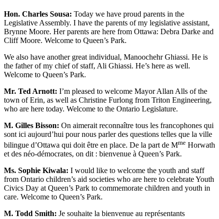
Hon. Charles Sousa:
Today we have proud parents in the
Legislative Assembly. I have the parents of my legislative assistant,
Brynne Moore. Her parents are here from Ottawa: Debra Darke and
Cliff Moore. Welcome to Queen’s Park.
We also have another great individual, Manoochehr Ghiassi. He is
the father of my chief of staff, Ali Ghiassi. He’s here as well.
Welcome to Queen’s Park.
Mr. Ted Arnott:
I’m pleased to welcome Mayor Allan Alls of the
town of Erin, as well as Christine Furlong from Triton Engineering,
who are here today. Welcome to the Ontario Legislature.
M. Gilles Bisson:
On aimerait reconnaître tous les francophones qui
sont ici aujourd’hui pour nous parler des questions telles que la ville
me
bilingue d’Ottawa qui doit être en place. De la part de M
Horwath
et des néo-démocrates, on dit : bienvenue à Queen’s Park.
Ms. Sophie Kiwala:
I would like to welcome the youth and staff
from Ontario children’s aid societies who are here to celebrate Youth
Civics Day at Queen’s Park to commemorate children and youth in
care. Welcome to Queen’s Park.
M. Todd Smith:
Je souhaite la bienvenue au représentants