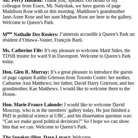
Mr. Percy Hatfield:
Thank you, Speaker. On behalf of my
colleague from Essex, Mr. Natyshak, we have guests of page
Maddison Rose with us this morning. Maddison’s grandmother
Jane-Anne Rose and her aunt Meghan Rose are here in the gallery.
Welcome to Queen’s Park.
me
M
Nathalie Des Rosiers:
J’aimerais accueillir à Queen’s Park un
résident d’Ottawa–Vanier, François Baril.
Ms. Catherine Fife:
It’s my pleasure to welcome Marit Stiles, the
TDSB trustee for ward 9 in Davenport. Welcome to Queen’s Park
today.
Hon. Glen R. Murray:
It’s a great pleasure to introduce the guests
of page captain Kaitlin Grierson from Toronto Centre: her mother,
Catharine Ann Matthews; her father, David Harry Grierson; and her
grandmother, Kae Matthews. I would like to welcome them to the
House.
Hon. Marie-France Lalonde:
I would like to welcome David
Moscrop, who is in the members’ gallery today. He just finished a
PhD in political science at UBC, and his dissertation question was:
“Can we make good political decisions?” So I hope we can show
him that we can. Welcome to Queen’s Park.
The Speaker (Hon. Dave Levac):
Welcome.