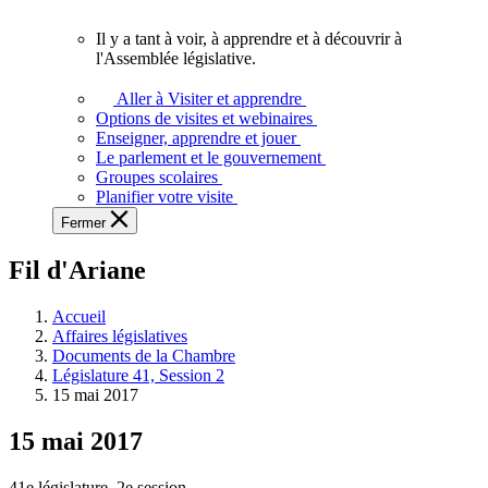
vous.
Il y a tant à voir, à apprendre et à découvrir à
Il
l'Assemblée législative.
y
a
Aller à Visiter et apprendre
tant
Options de visites et webinaires
à
Enseigner, apprendre et jouer
voir,
Le parlement et le gouvernement
à
Groupes scolaires
apprendre
Planifier votre visite
et
Fermer
à
découvrir
Fil d'Ariane
à
l'Assemblée
législative.
Accueil
Affaires législatives
Documents de la Chambre
Législature 41, Session 2
15 mai 2017
15 mai 2017
41e législature, 2e session