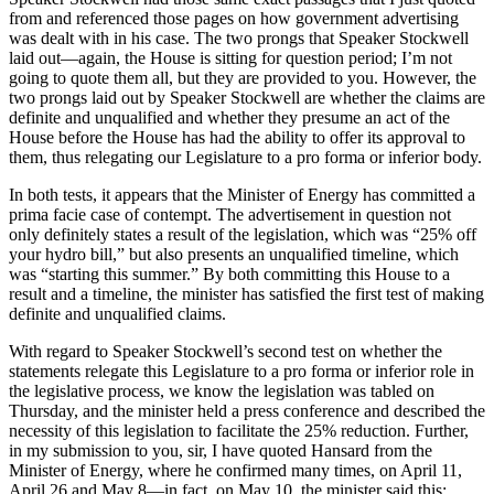
from and referenced those pages on how government advertising
was dealt with in his case. The two prongs that Speaker Stockwell
laid out—again, the House is sitting for question period; I’m not
going to quote them all, but they are provided to you. However, the
two prongs laid out by Speaker Stockwell are whether the claims are
definite and unqualified and whether they presume an act of the
House before the House has had the ability to offer its approval to
them, thus relegating our Legislature to a pro forma or inferior body.
In both tests, it appears that the Minister of Energy has committed a
prima facie case of contempt. The advertisement in question not
only definitely states a result of the legislation, which was “25% off
your hydro bill,” but also presents an unqualified timeline, which
was “starting this summer.” By both committing this House to a
result and a timeline, the minister has satisfied the first test of making
definite and unqualified claims.
With regard to Speaker Stockwell’s second test on whether the
statements relegate this Legislature to a pro forma or inferior role in
the legislative process, we know the legislation was tabled on
Thursday, and the minister held a press conference and described the
necessity of this legislation to facilitate the 25% reduction. Further,
in my submission to you, sir, I have quoted Hansard from the
Minister of Energy, where he confirmed many times, on April 11,
April 26 and May 8—in fact, on May 10, the minister said this: