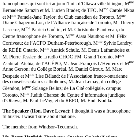
me
francophones qui sont ici aujourd’hui : d’Ottawa ville bilingue, M
me
Bernadette Sarazin et M. Lucien Bradet; de TFO, M
Carole Nkoa
me
me
et M
Pamela-Jane Taylor; du Club canadien de Toronto, M
Diane Chaperon-Lor; de l’Alliance française de Toronto, M. Thierry
me
Lasserre, M
Patricia Guérin, et M. Christophe Plantiveau; du
me
Centre francophone de Toronto, M
Aissa Nauthoo et M. Félix
me
Corriveau; de l’ACFO Durham-Peterborough, M
Sylvie Landry;
me
du RDÉE Ontario, M
Annick Schulz, M. Denis Laframboise et
me
M. Pierre Tessier; de la radio CHOC FM, Grand Toronto, M
me
Zaahirah Atchia; de l’ACÉPO, M. Jean-François L’Heureux et M
Anne Gerson; du Collège Boréal, M. Daniel Giroux, M. Marc
me
Despatie et M
Lise Béland; de l’Association franco-ontarienne
des conseils scolaires catholiques, M. Jean Lemay; du collège
me
Glendon, M
Solange Belluz; de La Cité collégiale, campus
me
Toronto, M
Judith Charest; du Centre d’information juridique
d’Ottawa, M. Paul LeVay; et du RÉFO, M. Endi Kodila.
The Speaker (Hon. Dave Levac):
I thought it was a francophone
filibuster. I wasn’t sure about that one.
The member from Windsor–Tecumseh.