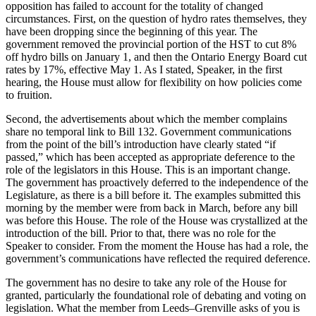
opposition has failed to account for the totality of changed
circumstances. First, on the question of hydro rates themselves, they
have been dropping since the beginning of this year. The
government removed the provincial portion of the HST to cut 8%
off hydro bills on January 1, and then the Ontario Energy Board cut
rates by 17%, effective May 1. As I stated, Speaker, in the first
hearing, the House must allow for flexibility on how policies come
to fruition.
Second, the advertisements about which the member complains
share no temporal link to Bill 132. Government communications
from the point of the bill’s introduction have clearly stated “if
passed,” which has been accepted as appropriate deference to the
role of the legislators in this House. This is an important change.
The government has proactively deferred to the independence of the
Legislature, as there is a bill before it. The examples submitted this
morning by the member were from back in March, before any bill
was before this House. The role of the House was crystallized at the
introduction of the bill. Prior to that, there was no role for the
Speaker to consider. From the moment the House has had a role, the
government’s communications have reflected the required deference.
The government has no desire to take any role of the House for
granted, particularly the foundational role of debating and voting on
legislation. What the member from Leeds–Grenville asks of you is