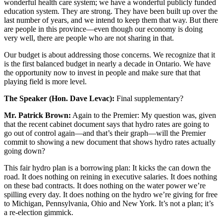
wonderful health care system; we have a wonderful publicly funded
education system. They are strong. They have been built up over the
last number of years, and we intend to keep them that way. But there
are people in this province—even though our economy is doing
very well, there are people who are not sharing in that.
Our budget is about addressing those concerns. We recognize that it
is the first balanced budget in nearly a decade in Ontario. We have
the opportunity now to invest in people and make sure that that
playing field is more level.
The Speaker (Hon. Dave Levac):
Final supplementary?
Mr. Patrick Brown:
Again to the Premier: My question was, given
that the recent cabinet document says that hydro rates are going to
go out of control again—and that’s their graph—will the Premier
commit to showing a new document that shows hydro rates actually
going down?
This fair hydro plan is a borrowing plan: It kicks the can down the
road. It does nothing on reining in executive salaries. It does nothing
on these bad contracts. It does nothing on the water power we’re
spilling every day. It does nothing on the hydro we’re giving for free
to Michigan, Pennsylvania, Ohio and New York. It’s not a plan; it’s
a re-election gimmick.