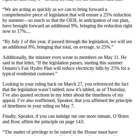
“We are acting as quickly as we can to bring forward a
comprehensive piece of legislation that will ensure a 25% reduction
by summer—so much so that the OEB, in anticipation of our plan,
have brought forward an additional 9%, bringing the reduction right
now to 17%....
“By July 1 of this year, if passed through the legislation, we will see
an additional 8%, bringing that total, on average, to 25%.”
Additionally, the minister even wrote to members on May 11. He
said in that letter, “If the legislation passes, starting this summer
Ontario’s Fair Hydro Plan will reduce electricity bills by 25% for a
typical residential customer.”
Looking to your ruling back on March 27, you referenced the fact
that the legislation wasn’t tabled; now it’s tabled, as of Thursday.
I’ve also quoted sections in my letter about the timeliness of my
appeal. I’ve also reaffirmed, Speaker, that you affirmed the principle
of timeliness in your ruling on May 7.
Finally, Speaker, if you can indulge me one more minute, O’Brien
and Bosc affirm the principle on page 143:
“The matter of privilege to be raised in the House must have