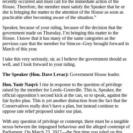
recently occurred and must call for the immediate action of the
House. Therefore, the member must satisfy the Speaker that he or
she is bringing the matter to the attention of the House as soon as
practicable after becoming aware of the situation.”
Speaker, because of your ruling, because of the decision that the
government made on Thursday, I’m bringing this matter to the
House. I know that it has many of the same categories as the
previous case that the member for Simcoe–Grey brought forward in
March of this year.
I take this very seriously, sir, as I believe the government should as
well, and I look forward to your ruling.
The Speaker (Hon. Dave Levac):
Government House leader.
Hon. Yasir Naqvi:
I rise in response to the question of privilege
raised by the member for Leeds–Grenville. This is, Speaker, the
official opposition’s second kick at the can, so to speak, against the
fair hydro plan. This is yet another distraction from the fact that the
Conservatives really don’t have a plan, but instead continue to
oppose rate relief proposed under our plan.
With any question of privilege or contempt, there must be a tangible
nexus between the impugned behaviour and the alleged contempt of
Parliament. On March 23, 2017—the first time you ruled on this