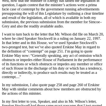
Well, now that the Minister of Energy has tabled the legislation in
question, I again contest that the minister’s actions were a prima
facie case of contempt by the government running advertisements
presupposing the will of this Legislature by outlining a clear timeline
and result of the legislation, all of which is available in both my
submission, the previous submission from the member for Simcoe–
Grey and also the readily available audio.
I want to turn back to the letter that Mr. Wilson did file on March 20,
where he cited Speaker Stockwell in a ruling on January 22, 1997.
In that letter and in this House, we’ve used Speaker Stockwell’s
two-pronged test, but we’ve also quoted Erskine May in regard to
the definition of “contempt” on page 251. I’m going to quote
Erskine May now: “Generally speaking, any act of omission which
obstructs or impedes either House of Parliament in the performance
of its functions or which obstructs or impedes any member or office
of such House in the discharge of his duty or which has a tendency,
directly or indirectly, to produce such results may be treated as a
contempt....”
In my submission, I also quote page 258 and page 260 of Erskine
May with similar comments about how members are obstructed by
the actions of this minister.
In my first letter to you, Speaker, and also in Mr. Wilson’s letter,
Speaker Stockwell had those same exact passages that I just quoted