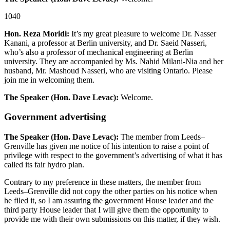
1040
Hon. Reza Moridi:
It’s my great pleasure to welcome Dr. Nasser
Kanani, a professor at Berlin university, and Dr. Saeid Nasseri,
who’s also a professor of mechanical engineering at Berlin
university. They are accompanied by Ms. Nahid Milani-Nia and her
husband, Mr. Mashoud Nasseri, who are visiting Ontario. Please
join me in welcoming them.
The Speaker (Hon. Dave Levac):
Welcome.
Government advertising
The Speaker (Hon. Dave Levac):
The member from Leeds–
Grenville has given me notice of his intention to raise a point of
privilege with respect to the government’s advertising of what it has
called its fair hydro plan.
Contrary to my preference in these matters, the member from
Leeds–Grenville did not copy the other parties on his notice when
he filed it, so I am assuring the government House leader and the
third party House leader that I will give them the opportunity to
provide me with their own submissions on this matter, if they wish.