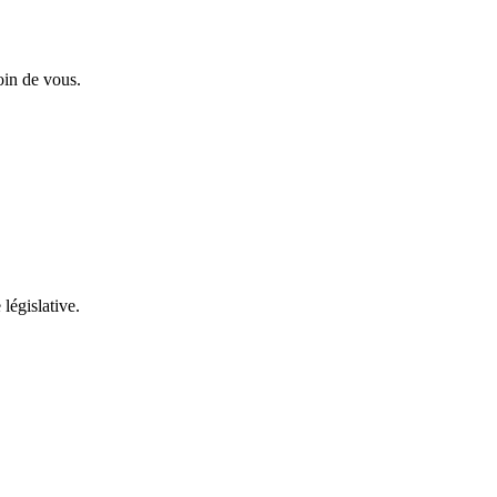
oin de vous.
 législative.