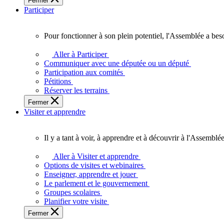
Fermer
des
Participer
Ontariennes
et
Ontariens.
Pour fonctionner à son plein potentiel, l'Assemblée a bes
Pour
fonctionner
Aller à Participer
à
Communiquer avec une députée ou un député
son
Participation aux comités
plein
Pétitions
potentiel,
Réserver les terrains
l'Assemblée
Fermer
a
Visiter et apprendre
besoin
de
vous.
Il y a tant à voir, à apprendre et à découvrir à l'Assemblée
Il
y
Aller à Visiter et apprendre
a
Options de visites et webinaires
tant
Enseigner, apprendre et jouer
à
Le parlement et le gouvernement
voir,
Groupes scolaires
à
Planifier votre visite
apprendre
Fermer
et