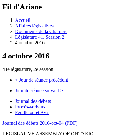
à
Fil d'Ariane
découvrir
à
l'Assemblée
Accueil
législative.
Affaires législatives
Documents de la Chambre
Législature 41, Session 2
4 octobre 2016
4 octobre 2016
41e législature, 2e session
<
Jour de séance précédent
Jour de séance suivant
>
Journal des débats
Procès-verbaux
Feuilleton et Avis
Journal des débats 2016-oct-04 (PDF)
LEGISLATIVE ASSEMBLY OF ONTARIO