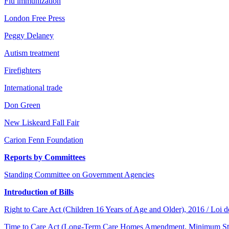
Flu immunization
London Free Press
Peggy Delaney
Autism treatment
Firefighters
International trade
Don Green
New Liskeard Fall Fair
Carion Fenn Foundation
Reports by Committees
Standing Committee on Government Agencies
Introduction of Bills
Right to Care Act (Children 16 Years of Age and Older), 2016 / Loi de 
Time to Care Act (Long-Term Care Homes Amendment, Minimum Standard