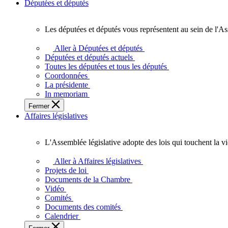
Députées et députés
Les députées et députés vous représentent au sein de l'As
Les
députées
Aller à Députées et députés
et
Députées et députés actuels
députés
Toutes les députées et tous les députés
vous
Coordonnées
représentent
La présidente
au
In memoriam
sein
Fermer
de
Affaires législatives
l'Assemblée
législative
de
L'Assemblée législative adopte des lois qui touchent la v
l'Ontario.
L'Assemblée
législative
Aller à Affaires législatives
adopte
Projets de loi
des
Documents de la Chambre
lois
Vidéo
qui
Comités
touchent
Documents des comités
la
Calendrier
vie