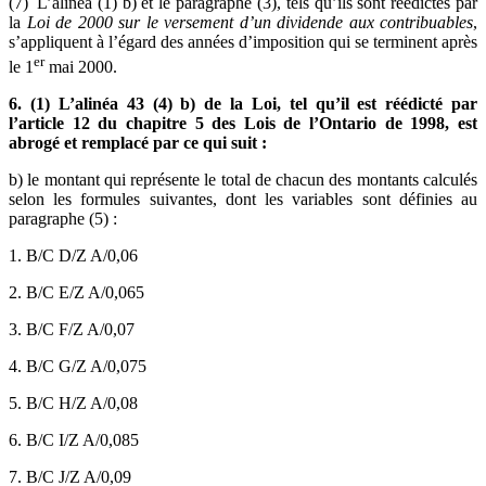
(7) L’alinéa (1) b) et le paragraphe (3), tels qu’ils sont réédictés par
la
Loi de 2000 sur le versement d’un dividende aux contribuables
,
s’appliquent à l’égard des années d’imposition qui se terminent après
er
le 1
mai 2000.
6. (1) L’alinéa 43 (4) b) de la Loi, tel qu’il est réédicté par
l’article 12 du chapitre 5 des Lois de l’Ontario de 1998, est
abrogé et remplacé par ce qui suit :
b) le montant qui représente le total de chacun des montants calculés
selon les formules suivantes, dont les variables sont définies au
paragraphe (5) :
1. B/C
D/Z
A/0,06
2. B/C
E/Z
A/0,065
3. B/C
F/Z
A/0,07
4. B/C
G/Z
A/0,075
5. B/C
H/Z
A/0,08
6. B/C
I/Z
A/0,085
7. B/C
J/Z
A/0,09