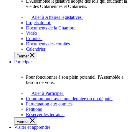
L'Assemblée législative adopte des lois qui touchent la
L'Assemblée
vie des Ontariennes et Ontariens.
législative
adopte
Aller à Affaires législatives
des
Projets de loi
lois
Documents de la Chambre
qui
Vidéo
touchent
Comités
la
Documents des comités
vie
Calendrier
des
Fermer
Ontariennes
Participer
et
Ontariens.
Pour fonctionner à son plein potentiel, l'Assemblée a
Pour
besoin de vous.
fonctionner
à
Aller à Participer
son
Communiquer avec une députée ou un député
plein
Participation aux comités
potentiel,
Pétitions
l'Assemblée
Réserver les terrains
a
Fermer
besoin
Visiter et apprendre
de