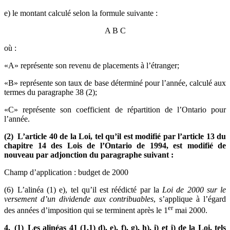
e) le montant calculé selon la formule suivante :
A
B
C
où :
«A» représente son revenu de placements à l’étranger;
«B» représente son taux de base déterminé pour l’année, calculé aux
termes du paragraphe 38 (2);
«C» représente son coefficient de répartition de l’Ontario pour
l’année.
(2) L’article 40 de la Loi, tel qu’il est modifié par l’article 13 du
chapitre 14 des Lois de l’Ontario de 1994, est modifié de
nouveau par adjonction du paragraphe suivant :
Champ d’application : budget de 2000
(6) L’alinéa (1) e), tel qu’il est réédicté par la
Loi de 2000 sur le
versement d’un dividende aux contribuables
, s’applique à l’égard
er
des années d’imposition qui se terminent après le 1
mai 2000.
4. (1) Les alinéas 41 (1.1) d), e), f), g), h), i) et j) de la Loi, tels