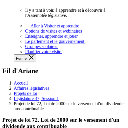
vous.
Il y a tant à voir, à apprendre et à découvrir à
Il
l'Assemblée législative.
y
a
Aller à Visiter et apprendre
tant
Options de visites et webinaires
à
Enseigner, apprendre et jouer
voir,
Le parlement et le gouvernement
à
Groupes scolaires
apprendre
Planifier votre visite
et
Fermer
à
découvrir
Fil d'Ariane
à
l'Assemblée
législative.
Accueil
Affaires législatives
Projets de loi
Législature 37, Session 1
Projet de loi 72, Loi de 2000 sur le versement d'un dividende
aux contribuable
Projet de loi 72, Loi de 2000 sur le versement d'un
dividende aux contribuable