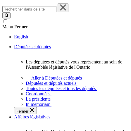
Rechercher
dans
ce
site
Menu
Fermer
English
Députées et députés
Les députées et députés vous représentent au sein de
Les
l'Assemblée législative de l'Ontario.
députées
et
Aller à Députées et députés
députés
Députées et députés actuels
vous
Toutes les députées et tous les députés
représentent
Coordonnées
au
La présidente
sein
In memoriam
de
Fermer
l'Assemblée
Affaires législatives
législative
de
l'Ontario.