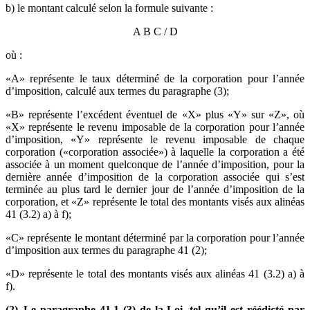
b) le montant calculé selon la formule suivante :
A
B
C / D
où :
«A» représente le taux déterminé de la corporation pour l’année
d’imposition, calculé aux termes du paragraphe (3);
«B» représente l’excédent éventuel de «X» plus «Y» sur «Z», où
«X» représente le revenu imposable de la corporation pour l’année
d’imposition, «Y» représente le revenu imposable de chaque
corporation («corporation associée») à laquelle la corporation a été
associée à un moment quelconque de l’année d’imposition, pour la
dernière année d’imposition de la corporation associée qui s’est
terminée au plus tard le dernier jour de l’année d’imposition de la
corporation, et «Z» représente le total des montants visés aux alinéas
41 (3.2) a) à f);
«C» représente le montant déterminé par la corporation pour l’année
d’imposition aux termes du paragraphe 41 (2);
«D» représente le total des montants visés aux alinéas 41 (3.2) a) à
f).
(2) Le paragraphe 41.1 (3) de la Loi, tel qu’il est réédicté par