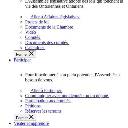
L'Assemblée législative adopte des lois qui touchent la
L'Assemblée
vie des Ontariennes et Ontariens.
législative
adopte
Aller à Affaires législatives
des
Projets de loi
lois
Documents de la Chambre
qui
Vidéo
touchent
Comités
la
Documents des comités
vie
Calendrier
des
Fermer
Ontariennes
Participer
et
Ontariens.
Pour fonctionner à son plein potentiel, l'Assemblée a
Pour
besoin de vous.
fonctionner
à
Aller à Participer
son
Communiquer avec une députée ou un député
plein
Participation aux comités
potentiel,
Pétitions
l'Assemblée
Réserver les terrains
a
Fermer
besoin
Visiter et apprendre
de