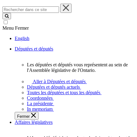
Rechercher
dans
ce
site
Menu
Fermer
English
Députées et députés
Les députées et députés vous représentent au sein de
Les
l'Assemblée législative de l'Ontario.
députées
et
Aller à Députées et députés
députés
Députées et députés actuels
vous
Toutes les députées et tous les députés
représentent
Coordonnées
au
La présidente
sein
In memoriam
de
Fermer
l'Assemblée
Affaires législatives
législative
de
l'Ontario.