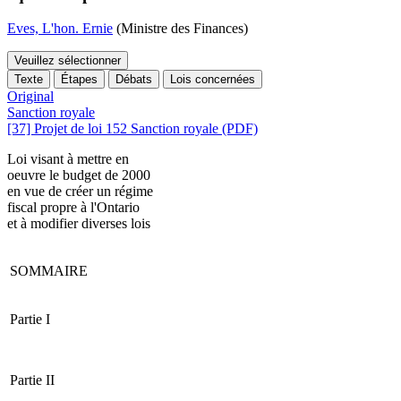
Eves, L'hon. Ernie
(Ministre des Finances)
Veuillez sélectionner
Texte
Étapes
Débats
Lois concernées
Original
Sanction royale
[37] Projet de loi 152 Sanction royale (PDF)
Loi visant à mettre en
oeuvre le budget de 2000
en vue de créer un régime
fiscal propre à l'Ontario
et à modifier diverses lois
SOMMAIRE
Partie I
Partie II