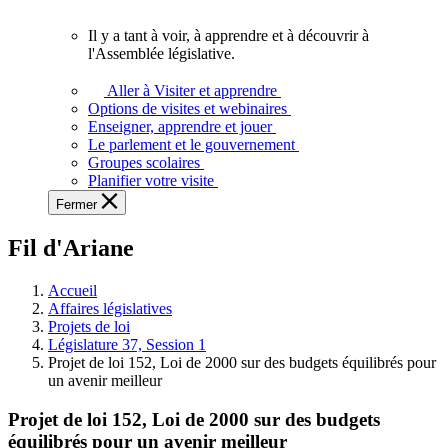
vous.
Il y a tant à voir, à apprendre et à découvrir à
Il
l'Assemblée législative.
y
a
Aller à Visiter et apprendre
tant
Options de visites et webinaires
à
Enseigner, apprendre et jouer
voir,
Le parlement et le gouvernement
à
Groupes scolaires
apprendre
Planifier votre visite
et
Fermer
à
découvrir
Fil d'Ariane
à
l'Assemblée
législative.
Accueil
Affaires législatives
Projets de loi
Législature 37, Session 1
Projet de loi 152, Loi de 2000 sur des budgets équilibrés pour
un avenir meilleur
Projet de loi 152, Loi de 2000 sur des budgets
équilibrés pour un avenir meilleur