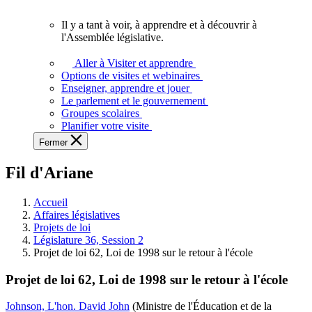
vous.
Il y a tant à voir, à apprendre et à découvrir à
Il
l'Assemblée législative.
y
a
Aller à Visiter et apprendre
tant
Options de visites et webinaires
à
Enseigner, apprendre et jouer
voir,
Le parlement et le gouvernement
à
Groupes scolaires
apprendre
Planifier votre visite
et
Fermer
à
découvrir
Fil d'Ariane
à
l'Assemblée
législative.
Accueil
Affaires législatives
Projets de loi
Législature 36, Session 2
Projet de loi 62, Loi de 1998 sur le retour à l'école
Projet de loi 62, Loi de 1998 sur le retour à l'école
Johnson, L'hon. David John
(Ministre de l'Éducation et de la