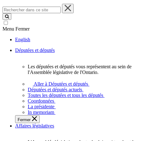
Rechercher
dans
ce
site
Menu
Fermer
English
Députées et députés
Les députées et députés vous représentent au sein de
Les
l'Assemblée législative de l'Ontario.
députées
et
Aller à Députées et députés
députés
Députées et députés actuels
vous
Toutes les députées et tous les députés
représentent
Coordonnées
au
La présidente
sein
In memoriam
de
Fermer
l'Assemblée
Affaires législatives
législative
de
l'Ontario.