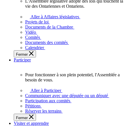
L'Assemblée législative adopte des lois qui touchent la
L'Assemblée
vie des Ontariennes et Ontariens.
législative
adopte
Aller à Affaires législatives
des
Projets de loi
lois
Documents de la Chambre
qui
Vidéo
touchent
Comités
la
Documents des comités
vie
Calendrier
des
Fermer
Ontariennes
Participer
et
Ontariens.
Pour fonctionner à son plein potentiel, l'Assemblée a
Pour
besoin de vous.
fonctionner
à
Aller à Participer
son
Communiquer avec une députée ou un député
plein
Participation aux comités
potentiel,
Pétitions
l'Assemblée
Réserver les terrains
a
Fermer
besoin
Visiter et apprendre
de