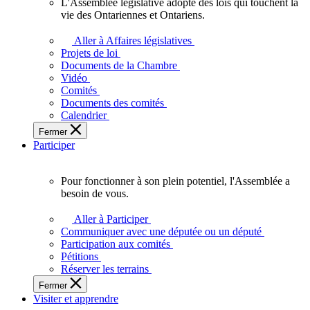
L'Assemblée législative adopte des lois qui touchent la
L'Assemblée
vie des Ontariennes et Ontariens.
législative
adopte
Aller à Affaires législatives
des
Projets de loi
lois
Documents de la Chambre
qui
Vidéo
touchent
Comités
la
Documents des comités
vie
Calendrier
des
Fermer
Ontariennes
Participer
et
Ontariens.
Pour fonctionner à son plein potentiel, l'Assemblée a
Pour
besoin de vous.
fonctionner
à
Aller à Participer
son
Communiquer avec une députée ou un député
plein
Participation aux comités
potentiel,
Pétitions
l'Assemblée
Réserver les terrains
a
Fermer
besoin
Visiter et apprendre
de