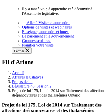
vous.
Il y a tant à voir, à apprendre et à découvrir à
Il
l'Assemblée législative.
y
a
Aller à Visiter et apprendre
tant
Options de visites et webinaires
à
Enseigner, apprendre et jouer
voir,
Le parlement et le gouvernement
à
Groupes scolaires
apprendre
Planifier votre visite
et
Fermer
à
découvrir
Fil d'Ariane
à
l'Assemblée
législative.
Accueil
Affaires législatives
Projets de loi
Législature 40, Session 2
Projet de loi 175, Loi de 2014 sur Traitement des affections
drépanocytaires et des thalassémies Ontario
Projet de loi 175, Loi de 2014 sur Traitement des
affections drépanocytaires et des thalassémies