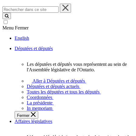
Rechercher
dans
ce
site
Menu
Fermer
English
Députées et députés
Les députées et députés vous représentent au sein de
Les
l'Assemblée législative de l'Ontario.
députées
et
Aller à Députées et députés
députés
Députées et députés actuels
vous
Toutes les députées et tous les députés
représentent
Coordonnées
au
La présidente
sein
In memoriam
de
Fermer
l'Assemblée
Affaires législatives
législative
de
l'Ontario.