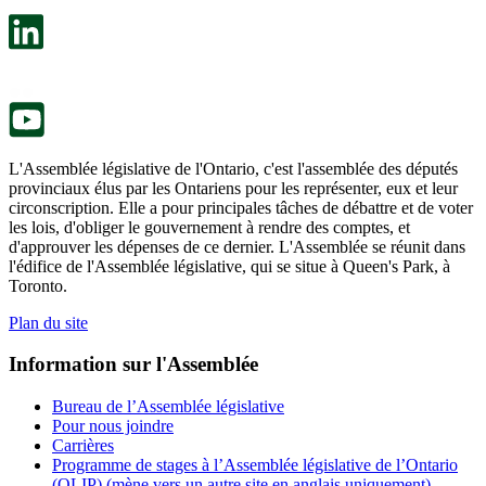
dans
facultatif
un
s’ouvre
nouvel
dans
onglet.
un
nouvel
onglet.
L'Assemblée législative de l'Ontario, c'est l'assemblée des députés
provinciaux élus par les Ontariens pour les représenter, eux et leur
circonscription. Elle a pour principales tâches de débattre et de voter
les lois, d'obliger le gouvernement à rendre des comptes, et
d'approuver les dépenses de ce dernier. L'Assemblée se réunit dans
l'édifice de l'Assemblée législative, qui se situe à Queen's Park, à
Toronto.
Plan du site
Information sur l'Assemblée
Bureau de l’Assemblée législative
Pour nous joindre
Carrières
Programme de stages à l’Assemblée législative de l’Ontario
(OLIP) (mène vers un autre site en anglais uniquement)