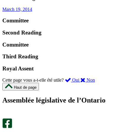
March 19, 2014
Committee
Second Reading
Committee
Third Reading
Royal Assent
,
,
Cette page vous a-t-elle été utile?
Oui
Non
cette
cette
Haut de page
page
page
m’a
ne
Assemblée législative de l’Ontario
été
m’a
utile.
pas
Un
été
sondage
utile.
facultatif
Un
s’ouvre
sondage