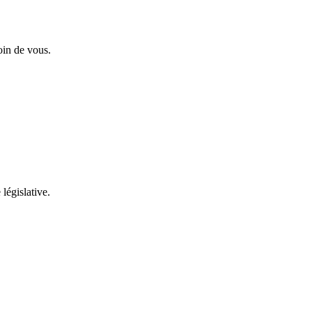
oin de vous.
 législative.