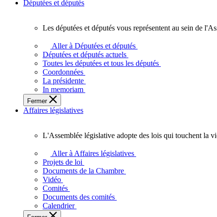
Députées et députés
Les députées et députés vous représentent au sein de l'As
Les
députées
Aller à Députées et députés
et
Députées et députés actuels
députés
Toutes les députées et tous les députés
vous
Coordonnées
représentent
La présidente
au
In memoriam
sein
Fermer
de
Affaires législatives
l'Assemblée
législative
de
L'Assemblée législative adopte des lois qui touchent la v
l'Ontario.
L'Assemblée
législative
Aller à Affaires législatives
adopte
Projets de loi
des
Documents de la Chambre
lois
Vidéo
qui
Comités
touchent
Documents des comités
la
Calendrier
vie