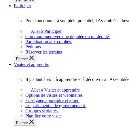
Fermer
des
Participer
Ontariennes
et
Ontariens.
Pour fonctionner à son plein potentiel, l'Assemblée a bes
Pour
fonctionner
Aller à Participer
à
Communiquer avec une députée ou un député
son
Participation aux comités
plein
Pétitions
potentiel,
Réserver les terrains
l'Assemblée
Fermer
a
Visiter et apprendre
besoin
de
vous.
Il y a tant à voir, à apprendre et à découvrir à l'Assemblée
Il
y
Aller à Visiter et apprendre
a
Options de visites et webinaires
tant
Enseigner, apprendre et jouer
à
Le parlement et le gouvernement
voir,
Groupes scolaires
à
Planifier votre visite
apprendre
Fermer
et