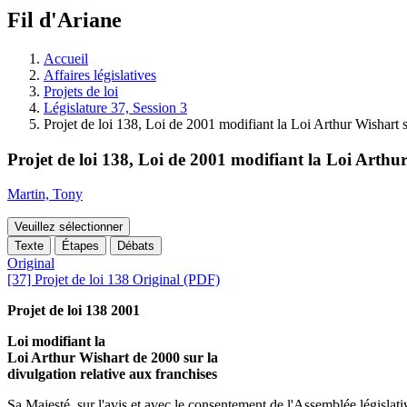
à
Fil d'Ariane
découvrir
à
l'Assemblée
Accueil
législative.
Affaires législatives
Projets de loi
Législature 37, Session 3
Projet de loi 138, Loi de 2001 modifiant la Loi Arthur Wishart s
Projet de loi 138, Loi de 2001 modifiant la Loi Arthur
Martin, Tony
Veuillez sélectionner
Texte
Étapes
Débats
Original
[37] Projet de loi 138 Original (PDF)
Projet de loi 138 2001
Loi modifiant la
Loi Arthur Wishart de 2000 sur la
divulgation relative aux franchises
Sa Majesté, sur l'avis et avec le consentement de l'Assemblée législativ