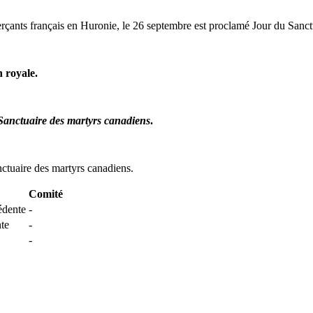
çants français en Huronie, le 26 septembre est proclamé Jour du Sanct
n royale.
 Sanctuaire des martyrs canadiens
.
nctuaire des martyrs canadiens.
Comité
édente
-
nte
-
-