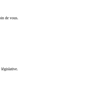
oin de vous.
 législative.