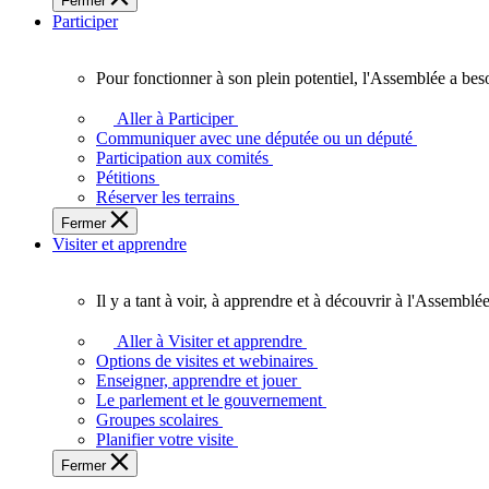
Fermer
des
Participer
Ontariennes
et
Ontariens.
Pour fonctionner à son plein potentiel, l'Assemblée a bes
Pour
fonctionner
Aller à Participer
à
Communiquer avec une députée ou un député
son
Participation aux comités
plein
Pétitions
potentiel,
Réserver les terrains
l'Assemblée
Fermer
a
Visiter et apprendre
besoin
de
vous.
Il y a tant à voir, à apprendre et à découvrir à l'Assemblée
Il
y
Aller à Visiter et apprendre
a
Options de visites et webinaires
tant
Enseigner, apprendre et jouer
à
Le parlement et le gouvernement
voir,
Groupes scolaires
à
Planifier votre visite
apprendre
Fermer
et