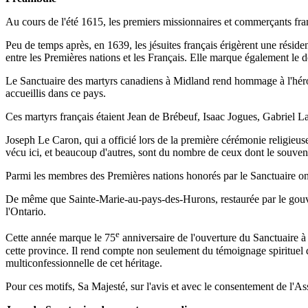
Au cours de l'été 1615, les premiers missionnaires et commerçants fr
Peu de temps après, en 1639, les jésuites français érigèrent une réside
entre les Premières nations et les Français. Elle marque également l
Le Sanctuaire des martyrs canadiens à Midland rend hommage à l'héroïs
accueillis dans ce pays.
Ces martyrs français étaient Jean de Brébeuf, Isaac Jogues, Gabriel 
Joseph Le Caron, qui a officié lors de la première cérémonie religieus
vécu ici, et beaucoup d'autres, sont du nombre de ceux dont le souve
Parmi les membres des Premières nations honorés par le Sanctuaire o
De même que Sainte-Marie-au-pays-des-Hurons, restaurée par le gouve
l'Ontario.
e
Cette année marque le 75
anniversaire de l'ouverture du Sanctuaire 
cette province. Il rend compte non seulement du témoignage spirituel d
multiconfessionnelle de cet héritage.
Pour ces motifs, Sa Majesté, sur l'avis et avec le consentement de l'Ass