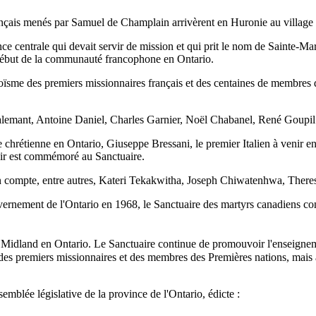
ançais menés par Samuel de Champlain arrivèrent en Huronie au village 
nce centrale qui devait servir de mission et qui prit le nom de Sainte-Ma
e début de la communauté francophone en Ontario.
me des premiers missionnaires français et des centaines de membres des
Lalemant, Antoine Daniel, Charles Garnier, Noël Chabanel, René Goupil 
e chrétienne en Ontario, Giuseppe Bressani, le premier Italien à venir e
nir est commémoré au Sanctuaire.
n compte, entre autres, Kateri Tekakwitha, Joseph Chiwatenhwa, There
rnement de l'Ontario en 1968, le Sanctuaire des martyrs canadiens cont
à Midland en Ontario. Le Sanctuaire continue de promouvoir l'enseignem
es premiers missionnaires et des membres des Premières nations, mais au
emblée législative de la province de l'Ontario, édicte :