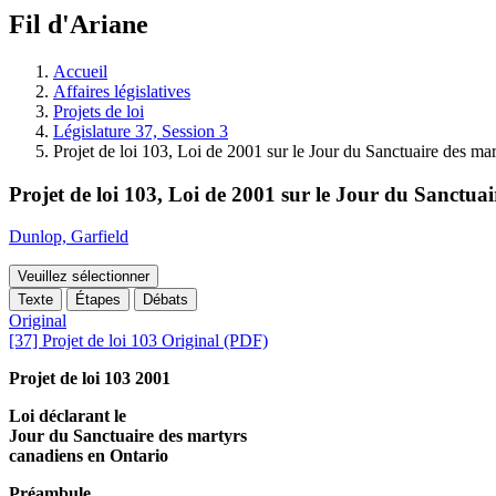
à
Fil d'Ariane
découvrir
à
l'Assemblée
Accueil
législative.
Affaires législatives
Projets de loi
Législature 37, Session 3
Projet de loi 103, Loi de 2001 sur le Jour du Sanctuaire des ma
Projet de loi 103, Loi de 2001 sur le Jour du Sanctua
Dunlop, Garfield
Veuillez sélectionner
Texte
Étapes
Débats
Original
[37] Projet de loi 103 Original (PDF)
Projet de loi 103 2001
Loi déclarant le
Jour du Sanctuaire des martyrs
canadiens en Ontario
Préambule