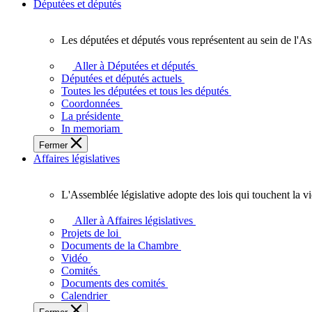
Députées et députés
Les députées et députés vous représentent au sein de l'As
Les
députées
Aller à Députées et députés
et
Députées et députés actuels
députés
Toutes les députées et tous les députés
vous
Coordonnées
représentent
La présidente
au
In memoriam
sein
Fermer
de
Affaires législatives
l'Assemblée
législative
de
L'Assemblée législative adopte des lois qui touchent la v
l'Ontario.
L'Assemblée
législative
Aller à Affaires législatives
adopte
Projets de loi
des
Documents de la Chambre
lois
Vidéo
qui
Comités
touchent
Documents des comités
la
Calendrier
vie