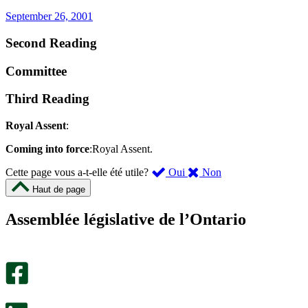
September 26, 2001
Second Reading
Committee
Third Reading
Royal Assent
:
Coming into force
:Royal Assent.
,
,
Cette page vous a-t-elle été utile?
Oui
Non
cette
cette
Haut de page
page
page
m’a
ne
Assemblée législative de l’Ontario
été
m’a
utile.
pas
Un
été
sondage
utile.
facultatif
Un
s’ouvre
sondage
dans
facultatif
un
s’ouvre