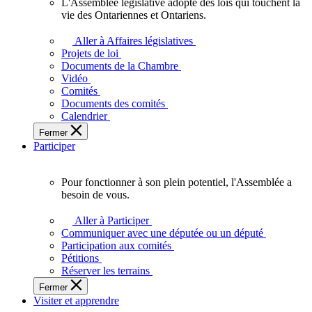
L'Assemblée législative adopte des lois qui touchent la
L'Assemblée
vie des Ontariennes et Ontariens.
législative
adopte
Aller à Affaires législatives
des
Projets de loi
lois
Documents de la Chambre
qui
Vidéo
touchent
Comités
la
Documents des comités
vie
Calendrier
des
Fermer
Ontariennes
Participer
et
Ontariens.
Pour fonctionner à son plein potentiel, l'Assemblée a
Pour
besoin de vous.
fonctionner
à
Aller à Participer
son
Communiquer avec une députée ou un député
plein
Participation aux comités
potentiel,
Pétitions
l'Assemblée
Réserver les terrains
a
Fermer
besoin
Visiter et apprendre
de