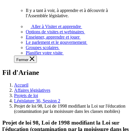
vous.
Il y a tant à voir, à apprendre et à découvrir à
Il
l'Assemblée législative.
y
a
Aller à Visiter et apprendre
tant
Options de visites et webinaires
à
Enseigner, apprendre et jouer
voir,
Le parlement et le gouvernement
à
Groupes scolaires
apprendre
Planifier votre visite
et
Fermer
à
découvrir
Fil d'Ariane
à
l'Assemblée
législative.
Accueil
Affaires législatives
Projets de loi
Législature 36, Session 2
Projet de loi 98, Loi de 1998 modifiant la Loi sur l'éducation
(contamination par la moisissure dans les classes mobiles)
Projet de loi 98, Loi de 1998 modifiant la Loi sur
l'éducation (contamination par la moisissure dans les