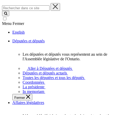
Rechercher
dans
ce
site
Menu
Fermer
English
Députées et députés
Les députées et députés vous représentent au sein de
Les
l'Assemblée législative de l'Ontario.
députées
et
Aller à Députées et députés
députés
Députées et députés actuels
vous
Toutes les députées et tous les députés
représentent
Coordonnées
au
La présidente
sein
In memoriam
de
Fermer
l'Assemblée
Affaires législatives
législative
de
l'Ontario.