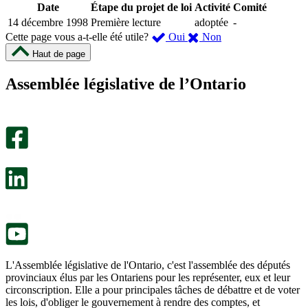
Date
Étape du projet de loi
Activité
Comité
14 décembre 1998
Première lecture
adoptée
-
,
,
Cette page vous a-t-elle été utile?
Oui
Non
cette
cette
Haut de page
page
page
m’a
ne
Assemblée législative de l’Ontario
été
m’a
utile.
pas
Un
été
sondage
utile.
facultatif
Un
s’ouvre
sondage
dans
facultatif
un
s’ouvre
nouvel
dans
onglet.
un
nouvel
onglet.
L'Assemblée législative de l'Ontario, c'est l'assemblée des députés
provinciaux élus par les Ontariens pour les représenter, eux et leur
circonscription. Elle a pour principales tâches de débattre et de voter
les lois, d'obliger le gouvernement à rendre des comptes, et