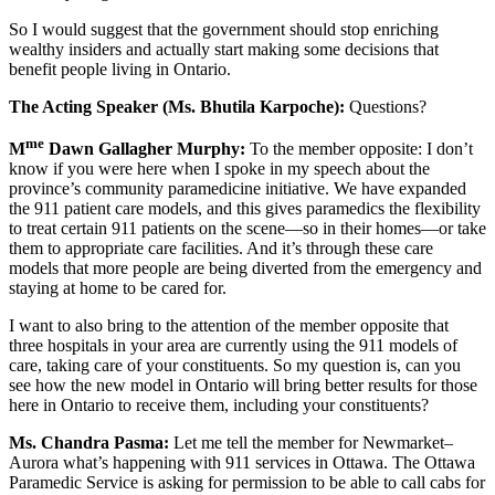
So I would suggest that the government should stop enriching
wealthy insiders and actually start making some decisions that
benefit people living in Ontario.
The Acting Speaker (Ms. Bhutila Karpoche):
Questions?
me
M
Dawn Gallagher Murphy:
To the member opposite: I don’t
know if you were here when I spoke in my speech about the
province’s community paramedicine initiative. We have expanded
the 911 patient care models, and this gives paramedics the flexibility
to treat certain 911 patients on the scene—so in their homes—or take
them to appropriate care facilities. And it’s through these care
models that more people are being diverted from the emergency and
staying at home to be cared for.
I want to also bring to the attention of the member opposite that
three hospitals in your area are currently using the 911 models of
care, taking care of your constituents. So my question is, can you
see how the new model in Ontario will bring better results for those
here in Ontario to receive them, including your constituents?
Ms. Chandra Pasma:
Let me tell the member for Newmarket–
Aurora what’s happening with 911 services in Ottawa. The Ottawa
Paramedic Service is asking for permission to be able to call cabs for