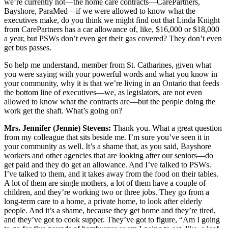
we’re currently not—the home care contracts—CarePartners,
Bayshore, ParaMed—if we were allowed to know what the
executives make, do you think we might find out that Linda Knight
from CarePartners has a car allowance of, like, $16,000 or $18,000
a year, but PSWs don’t even get their gas covered? They don’t even
get bus passes.
So help me understand, member from St. Catharines, given what
you were saying with your powerful words and what you know in
your community, why it is that we’re living in an Ontario that feeds
the bottom line of executives—we, as legislators, are not even
allowed to know what the contracts are—but the people doing the
work get the shaft. What’s going on?
Mrs. Jennifer (Jennie) Stevens:
Thank you. What a great question
from my colleague that sits beside me. I’m sure you’ve seen it in
your community as well. It’s a shame that, as you said, Bayshore
workers and other agencies that are looking after our seniors—do
get paid and they do get an allowance. And I’ve talked to PSWs.
I’ve talked to them, and it takes away from the food on their tables.
A lot of them are single mothers, a lot of them have a couple of
children, and they’re working two or three jobs. They go from a
long-term care to a home, a private home, to look after elderly
people. And it’s a shame, because they get home and they’re tired,
and they’ve got to cook supper. They’ve got to figure, “Am I going