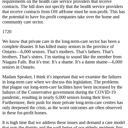
requirements on the health care service providers that receive
contracts. The bill does not specify that the health service providers
that receive contracts from OH atHome must be non-profit. This has
the potential to have for-profit companies take over the home and
community care sector.
1720
We know that private care in the long-term-care sector has been a
complete disaster. It has killed many seniors in the province of
Ontario—6,000 seniors. That’s mothers. That’s fathers. That’s
brothers. That’s sisters. I’m starting to sound like the member from
Niagara Falls. But it’s true. It’s a shame. It’s a damn shame—6,000
seniors in Ontario.
Madam Speaker, I think it’s important that we examine the failures
in long-term care when we discuss this legislation. The problems
that plague our long-term-care facilities have been increased by the
failures of the Conservative government during the COVID-19
pandemic, resulting in nearly 6,000 seniors losing their lives.
Furthermore, their push for more private long-term-care centres has
only deepened the crisis, as the worst outcomes are often observed
in these for-profit homes.
It is high time that we address these issues and demand a care model
that puts the dignity and the well-being of our elderly residents first,