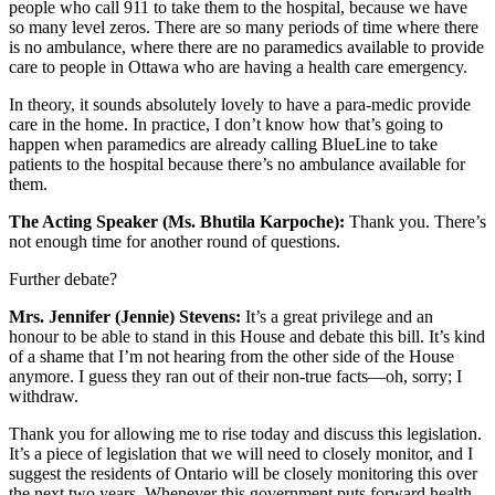
people who call 911 to take them to the hospital, because we have
so many level zeros. There are so many periods of time where there
is no ambulance, where there are no paramedics available to provide
care to people in Ottawa who are having a health care emergency.
In theory, it sounds absolutely lovely to have a para-medic provide
care in the home. In practice, I don’t know how that’s going to
happen when paramedics are already calling BlueLine to take
patients to the hospital because there’s no ambulance available for
them.
The Acting Speaker (Ms. Bhutila Karpoche):
Thank you. There’s
not enough time for another round of questions.
Further debate?
Mrs. Jennifer (Jennie) Stevens:
It’s a great privilege and an
honour to be able to stand in this House and debate this bill. It’s kind
of a shame that I’m not hearing from the other side of the House
anymore. I guess they ran out of their non-true facts—oh, sorry; I
withdraw.
Thank you for allowing me to rise today and discuss this legislation.
It’s a piece of legislation that we will need to closely monitor, and I
suggest the residents of Ontario will be closely monitoring this over
the next two years. Whenever this government puts forward health-