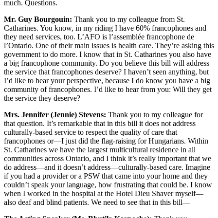
much. Questions.
Mr. Guy Bourgouin:
Thank you to my colleague from St.
Catharines. You know, in my riding I have 60% francophones and
they need services, too. L’AFO is
l’assemblée francophone de
l’Ontario. One of their main issues is health care. They’re asking this
government to do more. I know that in St. Catharines you also have
a big francophone community. Do you believe this bill will address
the service that francophones deserve? I haven’t seen anything, but
I’d like to hear your perspective, because I do know you have a big
community of francophones. I’d like to hear from you: Will they get
the service they deserve?
Mrs. Jennifer (Jennie) Stevens:
Thank you to my colleague for
that question. It’s remarkable that in this bill it does not address
culturally-based service to respect the quality of care that
francophones or—I just did the flag-raising for Hungarians. Within
St. Catharines we have the largest multicultural residence in all
communities across Ontario, and I think it’s really important that we
do address—and it doesn’t address—culturally-based care. Imagine
if you had a provider or a PSW that came into your home and they
couldn’t speak your language, how frustrating that could be. I know
when I worked in the hospital at the Hotel Dieu Shaver myself—
also deaf and blind patients. We need to see that in this bill—