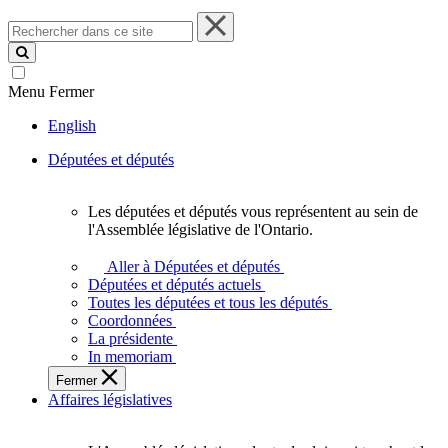
Rechercher
dans
ce
site
Menu
Fermer
English
Députées et députés
Les députées et députés vous représentent au sein de
Les
l'Assemblée législative de l'Ontario.
députées
et
Aller à Députées et députés
députés
Députées et députés actuels
vous
Toutes les députées et tous les députés
représentent
Coordonnées
au
La présidente
sein
In memoriam
de
Fermer
l'Assemblée
Affaires législatives
législative
de
l'Ontario.