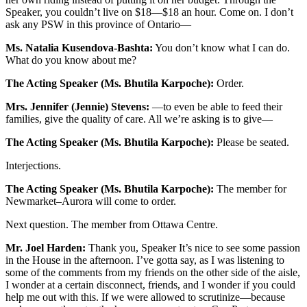
Speaker, you couldn’t live on $18—$18 an hour. Come on. I don’t
ask any PSW in this province of Ontario—
Ms. Natalia Kusendova-Bashta:
You don’t know what I can do.
What do you know about me?
The Acting Speaker (Ms. Bhutila Karpoche):
Order.
Mrs. Jennifer (Jennie) Stevens:
—to even be able to feed their
families, give the quality of care. All we’re asking is to give—
The Acting Speaker (Ms. Bhutila Karpoche):
Please be seated.
Interjections.
The Acting Speaker (Ms. Bhutila Karpoche):
The member for
Newmarket–Aurora will come to order.
Next question. The member from Ottawa Centre.
Mr. Joel Harden:
Thank you, Speaker It’s nice to see some passion
in the House in the afternoon. I’ve gotta say, as I was listening to
some of the comments from my friends on the other side of the aisle,
I wonder at a certain disconnect, friends, and I wonder if you could
help me out with this. If we were allowed to scrutinize—because