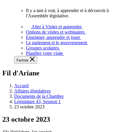
vous.
Il y a tant à voir, à apprendre et à découvrir à
Il
l'Assemblée législative.
y
a
Aller à Visiter et apprendre
tant
Options de visites et webinaires
à
Enseigner, apprendre et jouer
voir,
Le parlement et le gouvernement
à
Groupes scolaires
apprendre
Planifier votre visite
et
Fermer
à
découvrir
Fil d'Ariane
à
l'Assemblée
législative.
Accueil
Affaires législatives
Documents de la Chambre
Législature 43, Session 1
23 octobre 2023
23 octobre 2023
43e législature, 1re session