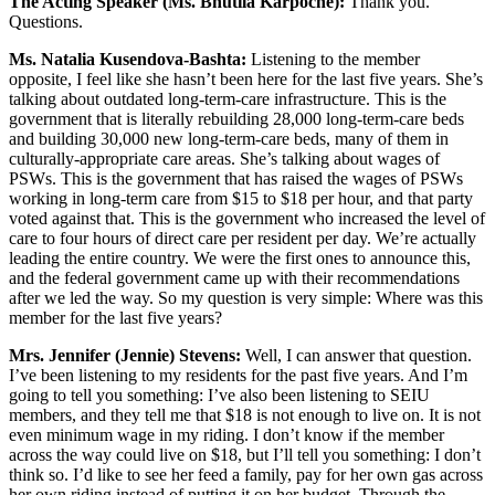
The Acting Speaker (Ms. Bhutila Karpoche):
Thank you.
Questions.
Ms. Natalia Kusendova-Bashta:
Listening to the member
opposite, I feel like she hasn’t been here for the last five years. She’s
talking about outdated long-term-care infrastructure. This is the
government that is literally rebuilding 28,000 long-term-care beds
and building 30,000 new long-term-care beds, many of them in
culturally-appropriate care areas. She’s talking about wages of
PSWs. This is the government that has raised the wages of PSWs
working in long-term care from $15 to $18 per hour, and that party
voted against that. This is the government who increased the level of
care to four hours of direct care per resident per day. We’re actually
leading the entire country. We were the first ones to announce this,
and the federal government came up with their recommendations
after we led the way. So my question is very simple: Where was this
member for the last five years?
Mrs. Jennifer (Jennie) Stevens:
Well, I can answer that question.
I’ve been listening to my residents for the past five years. And I’m
going to tell you something: I’ve also been listening to SEIU
members, and they tell me that $18 is not enough to live on. It is not
even minimum wage in my riding. I don’t know if the member
across the way could live on $18, but I’ll tell you something: I don’t
think so. I’d like to see her feed a family, pay for her own gas across
her own riding instead of putting it on her budget. Through the