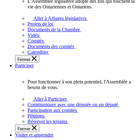
L'Assemblée législative adopte des lois qui touchent la
L'Assemblée
vie des Ontariennes et Ontariens.
législative
adopte
Aller à Affaires législatives
des
Projets de loi
lois
Documents de la Chambre
qui
Vidéo
touchent
Comités
la
Documents des comités
vie
Calendrier
des
Fermer
Ontariennes
Participer
et
Ontariens.
Pour fonctionner à son plein potentiel, l'Assemblée a
Pour
besoin de vous.
fonctionner
à
Aller à Participer
son
Communiquer avec une députée ou un député
plein
Participation aux comités
potentiel,
Pétitions
l'Assemblée
Réserver les terrains
a
Fermer
besoin
Visiter et apprendre
de