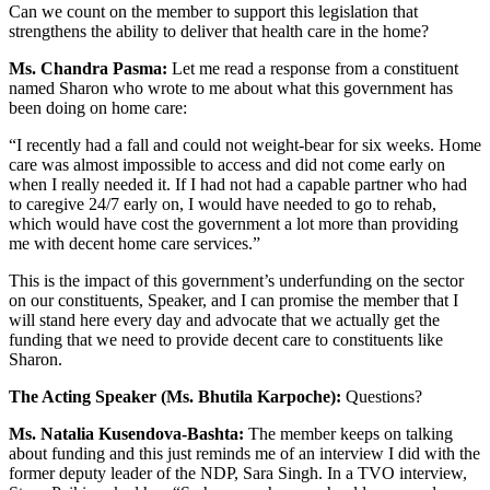
Can we count on the member to support this legislation that
strengthens the ability to deliver that health care in the home?
Ms. Chandra Pasma:
Let me read a response from a constituent
named Sharon who wrote to me about what this government has
been doing on home care:
“I recently had a fall and could not weight-bear for six weeks. Home
care was almost impossible to access and did not come early on
when I really needed it. If I had not had a capable partner who had
to caregive 24/7 early on, I would have needed to go to rehab,
which would have cost the government a lot more than providing
me with decent home care services.”
This is the impact of this government’s underfunding on the sector
on our constituents, Speaker, and I can promise the member that I
will stand here every day and advocate that we actually get the
funding that we need to provide decent care to constituents like
Sharon.
The Acting Speaker (Ms. Bhutila Karpoche):
Questions?
Ms. Natalia Kusendova-Bashta:
The member keeps on talking
about funding and this just reminds me of an interview I did with the
former deputy leader of the NDP, Sara Singh. In a TVO interview,