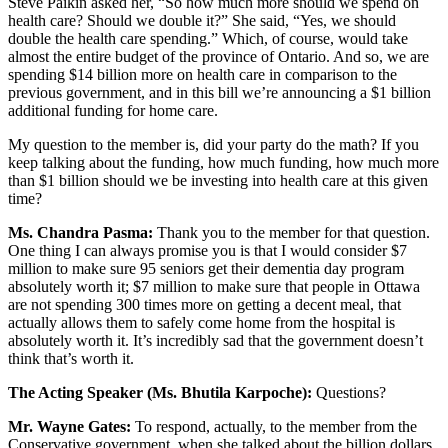
Steve Paikin asked her, “So how much more should we spend on
health care? Should we double it?” She said, “Yes, we should
double the health care spending.” Which, of course, would take
almost the entire budget of the province of Ontario. And so, we are
spending $14 billion more on health care in comparison to the
previous government, and in this bill we’re announcing a $1 billion
additional funding for home care.
My question to the member is, did your party do the math? If you
keep talking about the funding, how much funding, how much more
than $1 billion should we be investing into health care at this given
time?
Ms. Chandra Pasma:
Thank you to the member for that question.
One thing I can always promise you is that I would consider $7
million to make sure 95 seniors get their dementia day program
absolutely worth it; $7 million to make sure that people in Ottawa
are not spending 300 times more on getting a decent meal, that
actually allows them to safely come home from the hospital is
absolutely worth it. It’s incredibly sad that the government doesn’t
think that’s worth it.
The Acting Speaker (Ms. Bhutila Karpoche):
Questions?
Mr. Wayne Gates:
To respond, actually, to the member from the
Conservative government, when she talked about the billion dollars