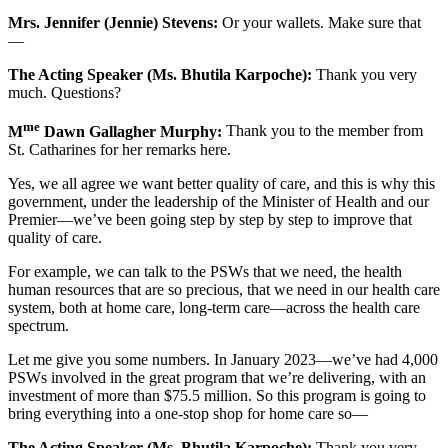
Mrs. Jennifer (Jennie) Stevens:
Or your wallets. Make sure that
—
The Acting Speaker (Ms. Bhutila Karpoche):
Thank you very
much. Questions?
me
M
Dawn Gallagher Murphy:
Thank you to the member from
St. Catharines for her remarks here.
Yes, we all agree we want better quality of care, and this is why this
government, under the leadership of the Minister of Health and our
Premier—we’ve been going step by step by step to improve that
quality of care.
For example, we can talk to the PSWs that we need, the health
human resources that are so precious, that we need in our health care
system, both at home care, long-term care—across the health care
spectrum.
Let me give you some numbers. In January 2023—we’ve had 4,000
PSWs involved in the great program that we’re delivering, with an
investment of more than $75.5 million. So this program is going to
bring everything into a one-stop shop for home care so—
The Acting Speaker (Ms. Bhutila Karpoche):
Thank you very