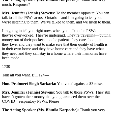
much. Response?
Mrs. Jennifer (Jennie) Stevens:
To the member opposite: You can
talk to all the PSWs across Ontario—and I’m going to tell you,
we’re listening to them. We’ve talked to them, and we listen to them.
I’m going to tell you right now, when you talk to the PSWs—
they’re overworked. They’re underpaid. They’re travelling—putting
money out of their pockets—to the patients they care about, that
they love, and they want to make sure that their quality of health is
in their own home and they have home care and they have what
they need and they can stay in a home where their memories have
been made.
1730
Talk all you want. Bill 124—
Hon. Prabmeet Singh Sarkaria:
You voted against a $3 raise.
Mrs. Jennifer (Jennie) Stevens:
You talk to those PSWs. They still
haven’t gotten their money that you guaranteed them over the
COVID—respiratory PSWs. Please—
The Acting Speaker (Ms. Bhutila Karpoche):
Thank you very