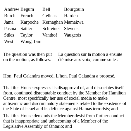
Andrew
Begum
Bell
Bourgouin
Burch
French
Gélinas
Harden
Jama
Karpoche
Kernaghan
Mamakwa
Pasma
Sattler
Schreiner
Stevens
Stiles
Taylor
Vanthof
Vaugeois
West
Wong-Tam
The question was then put
La question sur la motion a ensuite
on the motion, as follows:
été mise aux voix, comme suite :
Hon. Paul Calandra moved,
L'hon. Paul Calandra a proposé,
That this House expresses its disapproval of, and dissociates itself
from, continued disreputable conduct by the Member for Hamilton
Centre, most specifically her use of social media to make
antisemitic and discriminatory statements related to the existence of
the State of Israel and its defence against Hamas terrorists; and
That this House demands the Member desist from further conduct
that is inappropriate and unbecoming of a Member of the
Legislative Assembly of Ontario; and