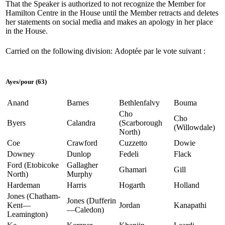
That the Speaker is authorized to not recognize the Member for
Hamilton Centre in the House until the Member retracts and deletes
her statements on social media and makes an apology in her place
in the House.
Carried on the following division:
Adoptée par le vote suivant :
Ayes
/
pour
(63)
Anand
Barnes
Bethlenfalvy
Bouma
Cho
Cho
Byers
Calandra
(Scarborough
(Willowdale)
North)
Coe
Crawford
Cuzzetto
Dowie
Downey
Dunlop
Fedeli
Flack
Ford (Etobicoke
Gallagher
Ghamari
Gill
North)
Murphy
Hardeman
Harris
Hogarth
Holland
Jones (Chatham-
Jones (Dufferin
Kent—
Jordan
Kanapathi
—Caledon)
Leamington)