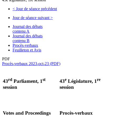
<
Jour de séance précédent
Jour de séance suivant
>
Journal des débats
contenu A
Journal des débats
contenu B
Procès-verbaux
Feuilleton et Avis
PDF
Procès-verbaux 2023-oct-23 (PDF)
rd
st
e
re
43
Parliament, 1
43
Législature, 1
session
session
Votes and Proceedings
Procès-verbaux