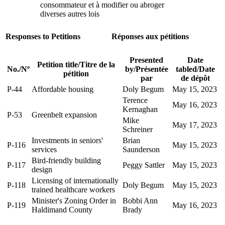
consommateur et à modifier ou abroger
diverses autres lois
Responses to Petitions
Réponses aux pétitions
Presented
Date
Petition title
/
Titre de la
No.
/
Nº
by
/
Présentée
tabled
/
Date
pétition
par
de dépôt
P-44
Affordable housing
Doly Begum
May 15, 2023
Terence
May 16, 2023
Kernaghan
P-53
Greenbelt expansion
Mike
May 17, 2023
Schreiner
Investments in seniors'
Brian
P-116
May 15, 2023
services
Saunderson
Bird-friendly building
P-117
Peggy Sattler
May 15, 2023
design
Licensing of internationally
P-118
Doly Begum
May 15, 2023
trained healthcare workers
Minister's Zoning Order in
Bobbi Ann
P-119
May 16, 2023
Haldimand County
Brady