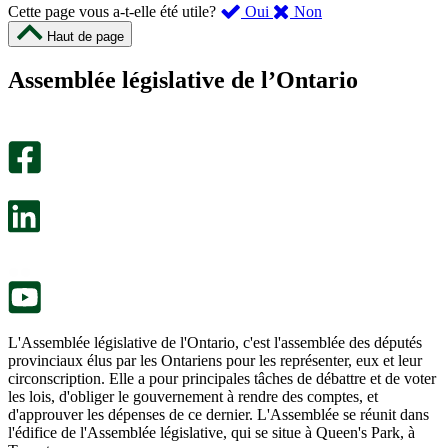
,
,
Cette page vous a-t-elle été utile?
Oui
Non
cette
cette
Haut de page
page
page
m’a
ne
Assemblée législative de l’Ontario
été
m’a
utile.
pas
Un
été
sondage
utile.
facultatif
Un
s’ouvre
sondage
dans
facultatif
un
s’ouvre
nouvel
dans
onglet.
un
nouvel
onglet.
L'Assemblée législative de l'Ontario, c'est l'assemblée des députés
provinciaux élus par les Ontariens pour les représenter, eux et leur
circonscription. Elle a pour principales tâches de débattre et de voter
les lois, d'obliger le gouvernement à rendre des comptes, et
d'approuver les dépenses de ce dernier. L'Assemblée se réunit dans
l'édifice de l'Assemblée législative, qui se situe à Queen's Park, à