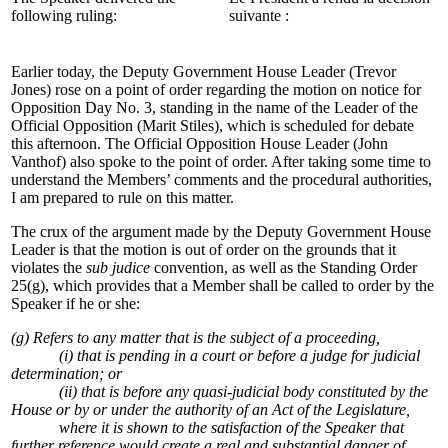
following ruling:
suivante :
Earlier today, the Deputy Government House Leader (Trevor
Jones)
r
ose on a point of order regarding the motion on notice for
Opposition Day No. 3, standing in the name of the Leader of the
Official Opposition (Marit Stiles), which is scheduled for debate
this afternoon. The Official Opposition House Leader (John
Vanthof) also spoke to the point of order. After taking some time to
understand the Members’ comments and the procedural authorities,
I am prepared to rule on this matter.
The crux of the argument made by the Deputy Government House
Leader is that the motion is out of order on the grounds that it
violates the
sub judice
convention, as well as the Standing Order
25(g), which provides that a Member shall be called to order by the
Speaker if he or she:
(g) Refers to any matter that is the subject of a proceeding,
(i) that is pending in a court or before a judge for judicial
determination; or
(ii) that is before any quasi-judicial body constituted by the
House or by or under the authority of an Act of the Legislature,
where it is shown to the satisfaction of the Speaker that
further reference would create a real and substantial danger of