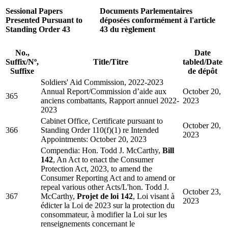
Sessional Papers
Documents Parlementaires
Presented Pursuant to
déposées conformément à l'article
Standing Order 43
43 du règlement
No.,
Date
Suffix
/
Nº,
Title/
Titre
tabled
/
Date
Suffixe
de dépôt
Soldiers' Aid Commission, 2022-2023
Annual Report
/
Commission d’aide aux
October 20,
365
anciens combattants, Rapport annuel 2022-
2023
2023
Cabinet Office, Certificate pursuant to
October 20,
366
Standing Order 110(f)(1) re Intended
2023
Appointments: October 20, 2023
Compendia:
Hon. Todd J. McCarthy,
Bill
142
, An Act to enact the Consumer
Protection Act, 2023, to amend the
Consumer Reporting Act and to amend or
repeal various other Acts
/
L'hon. Todd J.
October 23,
367
McCarthy,
Projet de loi 142
, Loi visant à
2023
édicter la Loi de 2023 sur la protection du
consommateur, à modifier la Loi sur les
renseignements concernant le