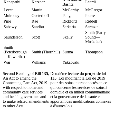
Kanapathi
Kerzner
Leardi
Bashta
Lecce
Martin
McCarthy
McGregor
Mulroney
Oosterhoff
Pang
Pierre
Pirie
Rae
Rickford
Riddell
Sabawy
Sandhu
Sarkaria
Sarrazin
Smith (Parry
Saunderson
Scott
Skelly
Sound—
Muskoka)
Smith
(Peterborough
Smith (Thornhill)
Surma
Thompson
—Kawartha)
Wai
Williams
Yakabuski
Second Reading of
Bill 135
,
Deuxième lecture du
projet de loi
An Act to amend the
135
, Loi modifiant la Loi de 2019
Connecting Care Act, 2019
pour des soins interconnectés en ce
with respect to home and
qui concerne les services de soins à
community care services
domicile et en milieu communautaire
and health governance and
et la gouvernance de la santé et
to make related amendments
apportant des modifications connexes
to other Acts.
à d'autres lois.