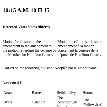
10:15 A.M.
10 H 15
Deferred Votes
Votes différés
Motion for closure on the
Motion de clôture sur le sous-
amendment to the amendment to
amendement à la motion
the motion regarding the censure of
concernant la censure de la
the Member for Hamilton Centre.
députée de Hamilton-Centre.
Carried on the following division:
Adoptée par le vote suivant :
Ayes
/
pour
(63)
Anand
Barnes
Bethlenfalvy
Bouma
Cho
Cho
Byers
Calandra
(Scarborough
(Willowdale)
North)