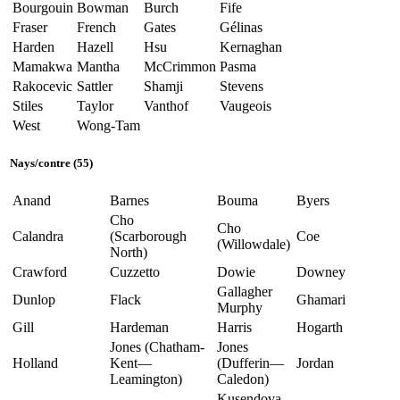
Bourgouin
Bowman
Burch
Fife
Fraser
French
Gates
Gélinas
Harden
Hazell
Hsu
Kernaghan
Mamakwa
Mantha
McCrimmon
Pasma
Rakocevic
Sattler
Shamji
Stevens
Stiles
Taylor
Vanthof
Vaugeois
West
Wong-Tam
Nays
/
contre
(55)
Anand
Barnes
Bouma
Byers
Cho
Cho
Calandra
(Scarborough
Coe
(Willowdale)
North)
Crawford
Cuzzetto
Dowie
Downey
Gallagher
Dunlop
Flack
Ghamari
Murphy
Gill
Hardeman
Harris
Hogarth
Jones (Chatham-
Jones
Holland
Kent—
(Dufferin—
Jordan
Leamington)
Caledon)
Kusendova-