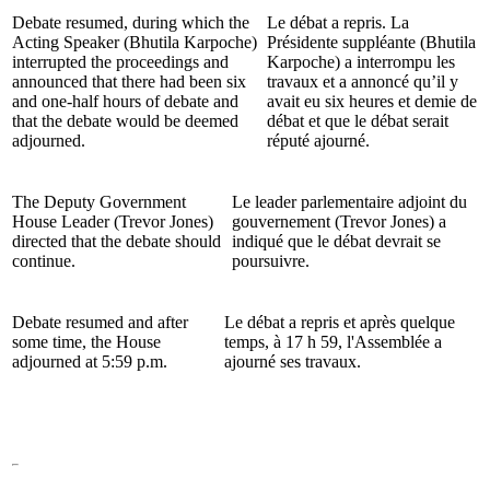
Debate resumed, during which the
Le débat a repris. La
Acting Speaker (Bhutila Karpoche)
Présidente suppléante (Bhutila
interrupted the proceedings and
Karpoche) a interrompu les
announced that there had been six
travaux et a annoncé qu’il y
and one-half hours of debate and
avait eu six heures et demie de
that the debate would be deemed
débat et que le débat serait
adjourned.
réputé ajourné.
The Deputy Government
Le leader parlementaire adjoint du
House Leader (Trevor Jones)
gouvernement (Trevor Jones) a
directed that the debate should
indiqué que le débat devrait se
continue.
poursuivre.
Debate resumed and after
Le débat a repris et après quelque
some time, the House
temps, à 17 h 59, l'Assemblée a
adjourned at 5:59 p.m.
ajourné ses travaux.