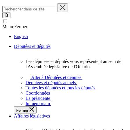
Rechercher
dans
ce
site
Menu
Fermer
English
Députées et députés
Les députées et députés vous représentent au sein de
Les
l'Assemblée législative de l'Ontario.
députées
et
Aller à Députées et députés
députés
Députées et députés actuels
vous
Toutes les députées et tous les députés
représentent
Coordonnées
au
La présidente
sein
In memoriam
de
Fermer
l'Assemblée
Affaires législatives
législative
de
l'Ontario.