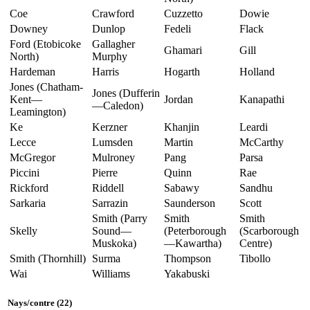
Coe
Crawford
Cuzzetto
Dowie
Downey
Dunlop
Fedeli
Flack
Ford (Etobicoke
Gallagher
Ghamari
Gill
North)
Murphy
Hardeman
Harris
Hogarth
Holland
Jones (Chatham-
Jones (Dufferin
Kent—
Jordan
Kanapathi
—Caledon)
Leamington)
Ke
Kerzner
Khanjin
Leardi
Lecce
Lumsden
Martin
McCarthy
McGregor
Mulroney
Pang
Parsa
Piccini
Pierre
Quinn
Rae
Rickford
Riddell
Sabawy
Sandhu
Sarkaria
Sarrazin
Saunderson
Scott
Smith (Parry
Smith
Smith
Skelly
Sound—
(Peterborough
(Scarborough
Muskoka)
—Kawartha)
Centre)
Smith (Thornhill)
Surma
Thompson
Tibollo
Wai
Williams
Yakabuski
Nays
/
contre
(22)