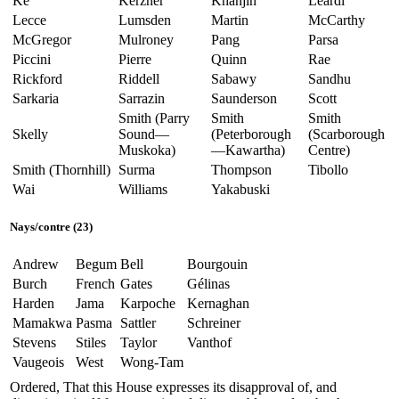
Ke
Kerzner
Khanjin
Leardi
Lecce
Lumsden
Martin
McCarthy
McGregor
Mulroney
Pang
Parsa
Piccini
Pierre
Quinn
Rae
Rickford
Riddell
Sabawy
Sandhu
Sarkaria
Sarrazin
Saunderson
Scott
Smith (Parry
Smith
Smith
Skelly
Sound—
(Peterborough
(Scarborough
Muskoka)
—Kawartha)
Centre)
Smith (Thornhill)
Surma
Thompson
Tibollo
Wai
Williams
Yakabuski
Nays
/
contre
(23)
Andrew
Begum
Bell
Bourgouin
Burch
French
Gates
Gélinas
Harden
Jama
Karpoche
Kernaghan
Mamakwa
Pasma
Sattler
Schreiner
Stevens
Stiles
Taylor
Vanthof
Vaugeois
West
Wong-Tam
Ordered, That this House expresses its disapproval of, and