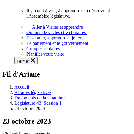
vous.
Il y a tant à voir, à apprendre et à découvrir à
Il
l'Assemblée législative.
y
a
Aller à Visiter et apprendre
tant
Options de visites et webinaires
à
Enseigner, apprendre et jouer
voir,
Le parlement et le gouvernement
à
Groupes scolaires
apprendre
Planifier votre visite
et
Fermer
à
découvrir
Fil d'Ariane
à
l'Assemblée
législative.
Accueil
Affaires législatives
Documents de la Chambre
Législature 43, Session 1
23 octobre 2023
23 octobre 2023
43e législature, 1re session