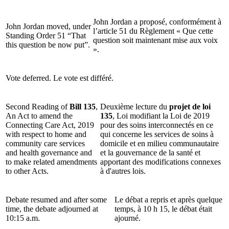
John Jordan a proposé, conformément à
John Jordan moved, under
l’article 51 du Règlement « Que cette
Standing Order 51 “That
question soit maintenant mise aux voix
this question be now put”.
».
Vote deferred.
Le vote est différé.
Second Reading of
Bill 135
,
Deuxième lecture du
projet de loi
An Act to amend the
135
, Loi modifiant la Loi de 2019
Connecting Care Act, 2019
pour des soins interconnectés en ce
with respect to home and
qui concerne les services de soins à
community care services
domicile et en milieu communautaire
and health governance and
et la gouvernance de la santé et
to make related amendments
apportant des modifications connexes
to other Acts.
à d'autres lois.
Debate resumed and after some
Le débat a repris et après quelque
time, the debate adjourned at
temps, à 10 h 15, le débat était
10:15 a.m.
ajourné.