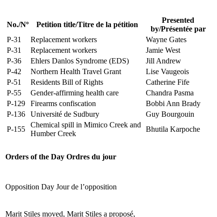
Presented
No.
/
Nº
Petition title
/
Titre de la pétition
by
/
Présentée par
P-31
Replacement workers
Wayne Gates
P-31
Replacement workers
Jamie West
P-36
Ehlers Danlos Syndrome (EDS)
Jill Andrew
P-42
Northern Health Travel Grant
Lise Vaugeois
P-51
Residents Bill of Rights
Catherine Fife
P-55
Gender-affirming health care
Chandra Pasma
P-129
Firearms confiscation
Bobbi Ann Brady
P-136
Université de Sudbury
Guy Bourgouin
Chemical spill in Mimico Creek and
P-155
Bhutila Karpoche
Humber Creek
Orders of the Day
Ordres du jour
Opposition Day
Jour de l’opposition
Marit Stiles moved,
Marit Stiles a proposé,