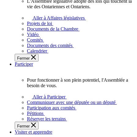
L'Assemblée législative adopte des lois qui touchent la
L'Assemblée
vie des Ontariennes et Ontariens.
législative
adopte
Aller à Affaires législatives
des
Projets de loi
lois
Documents de la Chambre
qui
Vidéo
touchent
Comités
la
Documents des comités
vie
Calendrier
des
Fermer
Ontariennes
Participer
et
Ontariens.
Pour fonctionner à son plein potentiel, l'Assemblée a
Pour
besoin de vous.
fonctionner
à
Aller à Participer
son
Communiquer avec une députée ou un député
plein
Participation aux comités
potentiel,
Pétitions
l'Assemblée
Réserver les terrains
a
Fermer
besoin
Visiter et apprendre
de