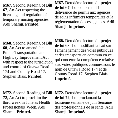
M67.
Deuxième lecture du
projet
M67.
Second Reading of
Bill
de loi 67
, Loi concernant la
67
, An Act respecting the
délivrance de permis aux agences
licensing and regulation of
de soins infirmiers temporaires et la
temporary nursing agencies.
réglementation de ces agences. Adil
Adil Shamji.
Printed.
Shamji.
Imprimé.
M68.
Deuxième lecture du
projet
M68.
Second Reading of
Bill
de loi 68
, Loi modifiant la Loi sur
68
, An Act to amend the
l'aménagement des voies publiques
Public Transportation and
et des transports en commun en ce
Highway Improvement Act
qui concerne la compétence relative
with respect to the jurisdiction
aux voies publiques connues sous le
and control of Ottawa Road
nom de Ottawa Road 174 et de
174 and County Road 17.
County Road 17. Stephen Blais.
Stephen Blais.
Printed.
Imprimé.
M72.
Second Reading of
Bill
M72.
Deuxième lecture du
projet
72
, An Act to proclaim the
de loi 72
, Loi proclamant la
third week in June as Health
troisième semaine de juin Semaine
Professionals' Week. Adil
des professionnels de la santé. Adil
Shamji.
Printed.
Shamji.
Imprimé.