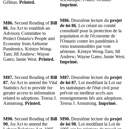
Gélinas.
Printed.
Imprimé.
M86.
Deuxième lecture du
projet
M86.
Second Reading of
Bill
de loi 86
, Loi créant un comité
86
, An Act to establish an
consultatif pour la protection de la
Advisory Committee to
population et de l'économie de
Protect Ontario's People and
l'Ontario contre les pandémies à
Economy from Airborne
virus transmissibles par voie
Pandemics. Kristyn Wong-
aérienne. Kristyn Wong-Tam; Jill
Tam; Jill Andrew; Wayne
Andrew; Wayne Gates; Jamie West.
Gates; Jamie West.
Printed.
Imprimé.
M87.
Second Reading of
Bill
M87.
Deuxième lecture du
projet
87
, An Act to amend the Vital
de loi 87
, Loi modifiant la Loi sur
Statistics Act to provide for
les statistiques de l'état civil pour
greater access to information
prévoir un meilleur accès aux
related to adoptions. Teresa J.
renseignements liés aux adoptions.
Armstrong.
Printed.
Teresa J. Armstrong.
Imprimé.
M90.
Second Reading of
Bill
M90.
Deuxième lecture du
projet
90
, An Act to amend the
de loi 90
, Loi modifiant la Loi de