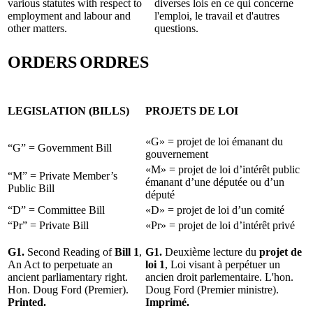
various statutes with respect to
diverses lois en ce qui concerne
employment and labour and
l'emploi, le travail et d'autres
other matters.
questions.
ORDERS
ORDRES
LEGISLATION (BILLS)
PROJETS DE LOI
«G» = projet de loi émanant du
“G” = Government Bill
gouvernement
«M» = projet de loi d’intérêt public
“M” = Private Member’s
émanant d’une députée ou d’un
Public Bill
député
“D” = Committee Bill
«D» = projet de loi d’un comité
“Pr” = Private Bill
«Pr» = projet de loi d’intérêt privé
G1.
Second Reading of
Bill 1
,
G1.
Deuxième lecture du
projet de
An Act to perpetuate an
loi 1
, Loi visant à perpétuer un
ancient parliamentary right.
ancien droit parlementaire. L'hon.
Hon. Doug Ford (Premier).
Doug Ford (Premier ministre).
Printed.
Imprimé.