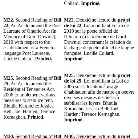
Collard.
Imprimé.
M22.
Second Reading of
Bill
M22.
Deuxième lecture du
projet
22
, An Act to amend the Poet
de loi 22
, Loi modifiant la Loi de
Laureate of Ontario Act (In
2019 sur le poète officiel de
Memory of Gord Downie),
l'Ontario (à la mémoire de Gord
2019 with respect to the
Downie) concernant la création de
establishment of a French-
la charge de poète officiel de langue
language Poet Laureate.
française. Lucille Collard.
Lucille Collard.
Printed.
Imprimé.
M25.
Deuxième lecture du
projet
M25.
Second Reading of
Bill
de loi 25
, Loi modifiant la Loi de
25
, An Act to amend the
2006 sur la location à usage
Residential Tenancies Act,
d'habitation afin de mettre en oeuvre
2006 to implement various
diverses mesures destinées à
measures to stabilize rent.
stabiliser les loyers. Bhutila
Bhutila Karpoche; Jessica
Karpoche; Jessica Bell; Joel
Bell; Joel Harden; Terence
Harden; Terence Kernaghan.
Kernaghan.
Printed.
Imprimé.
M30.
Second Reading of
Bill
M30.
Deuxième lecture du
projet