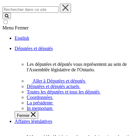
Rechercher
dans
ce
site
Menu
Fermer
English
Députées et députés
Les députées et députés vous représentent au sein de
Les
l'Assemblée législative de l'Ontario.
députées
et
Aller à Députées et députés
députés
Députées et députés actuels
vous
Toutes les députées et tous les députés
représentent
Coordonnées
au
La présidente
sein
In memoriam
de
Fermer
l'Assemblée
Affaires législatives
législative
de
l'Ontario.