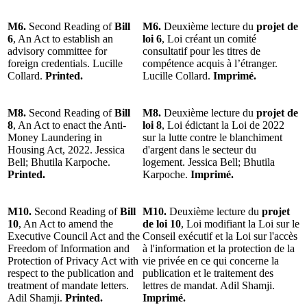
M6.
Second Reading of
Bill
M6.
Deuxième lecture du
projet de
6
, An Act to establish an
loi 6
, Loi créant un comité
advisory committee for
consultatif pour les titres de
foreign credentials. Lucille
compétence acquis à l’étranger.
Collard.
Printed.
Lucille Collard.
Imprimé.
M8.
Second Reading of
Bill
M8.
Deuxième lecture du
projet de
8
, An Act to enact the Anti-
loi 8
, Loi édictant la Loi de 2022
Money Laundering in
sur la lutte contre le blanchiment
Housing Act, 2022. Jessica
d'argent dans le secteur du
Bell; Bhutila Karpoche.
logement. Jessica Bell; Bhutila
Printed.
Karpoche.
Imprimé.
M10.
Second Reading of
Bill
M10.
Deuxième lecture du
projet
10
, An Act to amend the
de loi 10
, Loi modifiant la Loi sur le
Executive Council Act and the
Conseil exécutif et la Loi sur l'accès
Freedom of Information and
à l'information et la protection de la
Protection of Privacy Act with
vie privée en ce qui concerne la
respect to the publication and
publication et le traitement des
treatment of mandate letters.
lettres de mandat. Adil Shamji.
Adil Shamji.
Printed.
Imprimé.