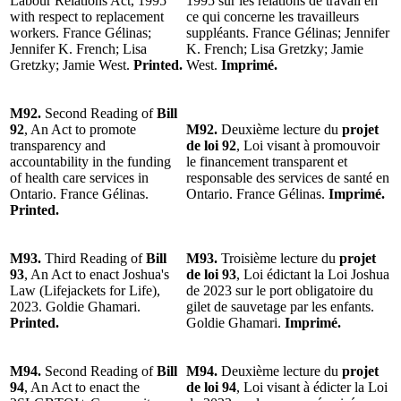
Labour Relations Act, 1995
1995 sur les relations de travail en
with respect to replacement
ce qui concerne les travailleurs
workers. France Gélinas;
suppléants. France Gélinas; Jennifer
Jennifer K. French; Lisa
K. French; Lisa Gretzky; Jamie
Gretzky; Jamie West.
Printed.
West.
Imprimé.
M92.
Second Reading of
Bill
92
, An Act to promote
M92.
Deuxième lecture du
projet
transparency and
de loi 92
, Loi visant à promouvoir
accountability in the funding
le financement transparent et
of health care services in
responsable des services de santé en
Ontario. France Gélinas.
Ontario. France Gélinas.
Imprimé.
Printed.
M93.
Third Reading of
Bill
M93.
Troisième lecture du
projet
93
, An Act to enact Joshua's
de loi 93
, Loi édictant la Loi Joshua
Law (Lifejackets for Life),
de 2023 sur le port obligatoire du
2023. Goldie Ghamari.
gilet de sauvetage par les enfants.
Printed.
Goldie Ghamari.
Imprimé.
M94.
Second Reading of
Bill
M94.
Deuxième lecture du
projet
94
, An Act to enact the
de loi 94
, Loi visant à édicter la Loi