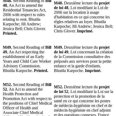
M48.
Second Reading of
Bill
M48.
Deuxième lecture du
projet
48
, An Act to amend the
de loi 48
, Loi modifiant la Loi de
Residential Tenancies Act,
2006 sur la location à usage
2006 with respect to rules
d'habitation en ce qui concerne les
relating to rent. Bhutila
règles relatives au loyer. Bhutila
Karpoche; Jill Andrew;
Karpoche; Jill Andrew; Jessica Bell;
Jessica Bell; Chris Glover.
Chris Glover.
Imprimé.
Printed.
M49.
Second Reading of
Bill
M49.
Deuxième lecture du
projet
49
, An Act respecting the
de loi 49
, Loi concernant la création
establishment of an Early
de la Commission consultative des
Years and Child Care Worker
préposés aux services pour la petite
Advisory Commission.
enfance et la garde d'enfants.
Bhutila Karpoche.
Printed.
Bhutila Karpoche.
Imprimé.
M52.
Second Reading of
Bill
M52.
Deuxième lecture du
projet
52
, An Act to amend the
de loi 52
, Loi modifiant la Loi sur la
Health Protection and
protection et la promotion de la
Promotion Act with respect to
santé en ce qui concerne les postes
the positions of Chief Medical
de médecin-hygiéniste en chef et de
Officer of Health and
médecin-hygiéniste en chef adjoint
Associate Chief Medical
et des questions connexes. France