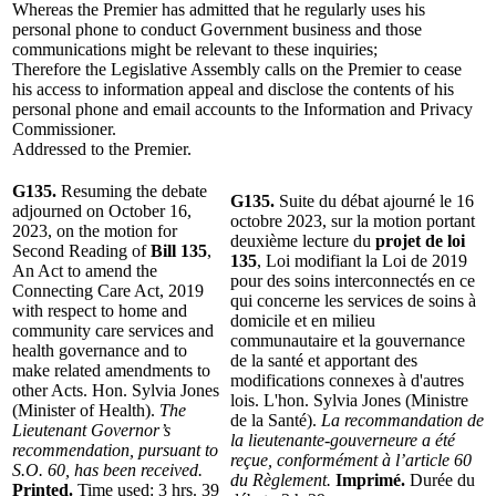
Whereas the Premier has admitted that he regularly uses his
personal phone to conduct Government business and those
communications might be relevant to these inquiries;
Therefore the Legislative Assembly calls on the Premier to cease
his access to information appeal and disclose the contents of his
personal phone and email accounts to the Information and Privacy
Commissioner.
Addressed to the Premier.
G135.
Resuming the debate
G135.
Suite du débat ajourné le 16
adjourned on October 16,
octobre 2023, sur la motion portant
2023, on the motion for
deuxième lecture du
projet de loi
Second Reading of
Bill 135
,
135
, Loi modifiant la Loi de 2019
An Act to amend the
pour des soins interconnectés en ce
Connecting Care Act, 2019
qui concerne les services de soins à
with respect to home and
domicile et en milieu
community care services and
communautaire et la gouvernance
health governance and to
de la santé et apportant des
make related amendments to
modifications connexes à d'autres
other Acts. Hon. Sylvia Jones
lois. L'hon. Sylvia Jones (Ministre
(Minister of Health).
The
de la Santé).
La recommandation de
Lieutenant Governor’s
la lieutenante-gouverneure a été
recommendation, pursuant to
reçue, conformément à l’article 60
S.O. 60, has been received.
du Règlement.
Imprimé.
Durée du
Printed.
Time used: 3 hrs. 39