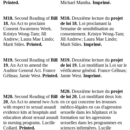
Printed.
Michael Mantha.
Imprimé.
M18.
Second Reading of
Bill
M18.
Deuxième lecture du
projet
18
, An Act to proclaim
de loi 18
, Loi proclamant la
Consent Awareness Week.
Semaine de sensibilisation au
Kristyn Wong-Tam; Jill
consentement. Kristyn Wong-Tam;
Andrew; Laura Mae Lindo;
Jill Andrew; Laura Mae Lindo;
Marit Stiles.
Printed.
Marit Stiles.
Imprimé.
M19.
Second Reading of
Bill
M19.
Deuxième lecture du
projet
19
, An Act to amend the
de loi 19
, Loi modifiant la Loi sur le
Auditor General Act. France
vérificateur général. France Gélinas;
Gélinas; Jamie West.
Printed.
Jamie West.
Imprimé.
M20.
Deuxième lecture du
projet
M20.
Second Reading of
Bill
de loi 20
, Loi modifiant deux lois
20
, An Act to amend two Acts
en ce qui concerne les trousses
with respect to sexual assault
médico-légales en cas d'agression
evidence kits at hospitals and
sexuelle dans les hôpitaux et la
education about sexual assault
formation sur les agressions
in nursing programs. Lucille
sexuelles dans les programmes en
Collard.
Printed.
sciences infirmières. Lucille