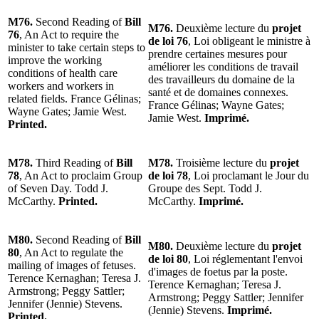
M76.
Second Reading of
Bill
M76.
Deuxième lecture du
projet
76
, An Act to require the
de loi 76
, Loi obligeant le ministre à
minister to take certain steps to
prendre certaines mesures pour
improve the working
améliorer les conditions de travail
conditions of health care
des travailleurs du domaine de la
workers and workers in
santé et de domaines connexes.
related fields. France Gélinas;
France Gélinas; Wayne Gates;
Wayne Gates; Jamie West.
Jamie West.
Imprimé.
Printed.
M78.
Third Reading of
Bill
M78.
Troisième lecture du
projet
78
, An Act to proclaim Group
de loi 78
, Loi proclamant le Jour du
of Seven Day. Todd J.
Groupe des Sept. Todd J.
McCarthy.
Printed.
McCarthy.
Imprimé.
M80.
Second Reading of
Bill
M80.
Deuxième lecture du
projet
80
, An Act to regulate the
de loi 80
, Loi réglementant l'envoi
mailing of images of fetuses.
d'images de foetus par la poste.
Terence Kernaghan; Teresa J.
Terence Kernaghan; Teresa J.
Armstrong; Peggy Sattler;
Armstrong; Peggy Sattler; Jennifer
Jennifer (Jennie) Stevens.
(Jennie) Stevens.
Imprimé.
Printed.