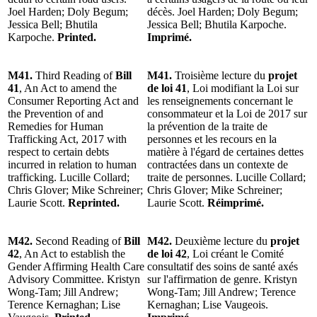
Joel Harden; Doly Begum;
décès. Joel Harden; Doly Begum;
Jessica Bell; Bhutila
Jessica Bell; Bhutila Karpoche.
Karpoche.
Printed.
Imprimé.
M41.
Third Reading of
Bill
M41.
Troisième lecture du
projet
41
, An Act to amend the
de loi 41
, Loi modifiant la Loi sur
Consumer Reporting Act and
les renseignements concernant le
the Prevention of and
consommateur et la Loi de 2017 sur
Remedies for Human
la prévention de la traite de
Trafficking Act, 2017 with
personnes et les recours en la
respect to certain debts
matière à l'égard de certaines dettes
incurred in relation to human
contractées dans un contexte de
trafficking. Lucille Collard;
traite de personnes. Lucille Collard;
Chris Glover; Mike Schreiner;
Chris Glover; Mike Schreiner;
Laurie Scott.
Reprinted.
Laurie Scott.
Réimprimé.
M42.
Second Reading of
Bill
M42.
Deuxième lecture du
projet
42
, An Act to establish the
de loi 42
, Loi créant le Comité
Gender Affirming Health Care
consultatif des soins de santé axés
Advisory Committee. Kristyn
sur l'affirmation de genre. Kristyn
Wong-Tam; Jill Andrew;
Wong-Tam; Jill Andrew; Terence
Terence Kernaghan; Lise
Kernaghan; Lise Vaugeois.