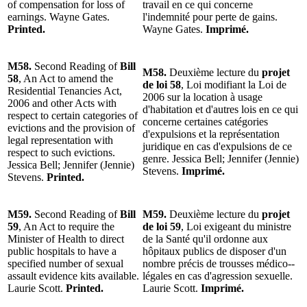
of compensation for loss of
travail en ce qui concerne
earnings. Wayne Gates.
l'indemnité pour perte de gains.
Printed.
Wayne Gates.
Imprimé.
M58.
Second Reading of
Bill
M58.
Deuxième lecture du
projet
58
, An Act to amend the
de loi 58
, Loi modifiant la Loi de
Residential Tenancies Act,
2006 sur la location à usage
2006 and other Acts with
d'habitation et d'autres lois en ce qui
respect to certain categories of
concerne certaines catégories
evictions and the provision of
d'expulsions et la représentation
legal representation with
juridique en cas d'expulsions de ce
respect to such evictions.
genre. Jessica Bell; Jennifer (Jennie)
Jessica Bell; Jennifer (Jennie)
Stevens.
Imprimé.
Stevens.
Printed.
M59.
Second Reading of
Bill
M59.
Deuxième lecture du
projet
59
, An Act to require the
de loi 59
, Loi exigeant du ministre
Minister of Health to direct
de la Santé qu'il ordonne aux
public hospitals to have a
hôpitaux publics de disposer d'un
specified number of sexual
nombre précis de trousses médico-­
assault evidence kits available.
légales en cas d'agression sexuelle.
Laurie Scott.
Printed.
Laurie Scott.
Imprimé.