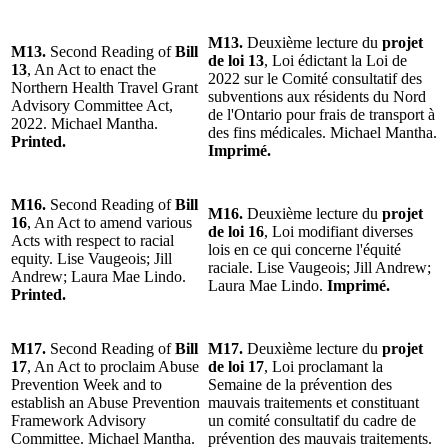
M13.
Deuxième lecture du
projet
M13.
Second Reading of
Bill
de loi 13
, Loi édictant la Loi de
13
, An Act to enact the
2022 sur le Comité consultatif des
Northern Health Travel Grant
subventions aux résidents du Nord
Advisory Committee Act,
de l'Ontario pour frais de transport à
2022. Michael Mantha.
des fins médicales. Michael Mantha.
Printed.
Imprimé.
M16.
Second Reading of
Bill
M16.
Deuxième lecture du
projet
16
, An Act to amend various
de loi 16
, Loi modifiant diverses
Acts with respect to racial
lois en ce qui concerne l'équité
equity. Lise Vaugeois; Jill
raciale. Lise Vaugeois; Jill Andrew;
Andrew; Laura Mae Lindo.
Laura Mae Lindo.
Imprimé.
Printed.
M17.
Second Reading of
Bill
M17.
Deuxième lecture du
projet
17
, An Act to proclaim Abuse
de loi 17
, Loi proclamant la
Prevention Week and to
Semaine de la prévention des
establish an Abuse Prevention
mauvais traitements et constituant
Framework Advisory
un comité consultatif du cadre de
Committee. Michael Mantha.
prévention des mauvais traitements.