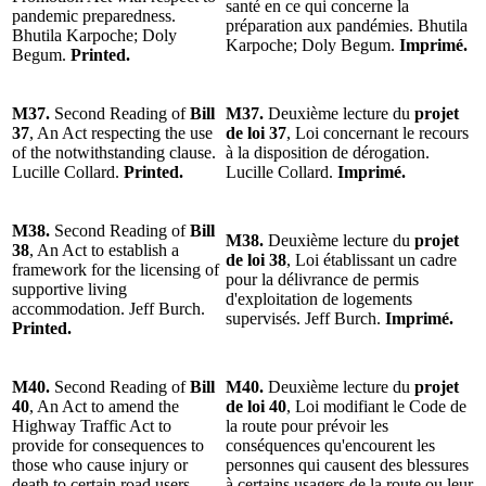
santé en ce qui concerne la
pandemic preparedness.
préparation aux pandémies. Bhutila
Bhutila Karpoche; Doly
Karpoche; Doly Begum.
Imprimé.
Begum.
Printed.
M37.
Second Reading of
Bill
M37.
Deuxième lecture du
projet
37
, An Act respecting the use
de loi 37
, Loi concernant le recours
of the notwithstanding clause.
à la disposition de dérogation.
Lucille Collard.
Printed.
Lucille Collard.
Imprimé.
M38.
Second Reading of
Bill
M38.
Deuxième lecture du
projet
38
, An Act to establish a
de loi 38
, Loi établissant un cadre
framework for the licensing of
pour la délivrance de permis
supportive living
d'exploitation de logements
accommodation. Jeff Burch.
supervisés. Jeff Burch.
Imprimé.
Printed.
M40.
Second Reading of
Bill
M40.
Deuxième lecture du
projet
40
, An Act to amend the
de loi 40
, Loi modifiant le Code de
Highway Traffic Act to
la route pour prévoir les
provide for consequences to
conséquences qu'encourent les
those who cause injury or
personnes qui causent des blessures
death to certain road users.
à certains usagers de la route ou leur