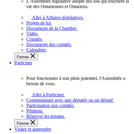
L'Assemblée législative adopte des lois qui touchent la
L'Assemblée
vie des Ontariennes et Ontariens.
législative
adopte
Aller à Affaires législatives
des
Projets de loi
lois
Documents de la Chambre
qui
Vidéo
touchent
Comités
la
Documents des comités
vie
Calendrier
des
Fermer
Ontariennes
Participer
et
Ontariens.
Pour fonctionner à son plein potentiel, l'Assemblée a
Pour
besoin de vous.
fonctionner
à
Aller à Participer
son
Communiquer avec une députée ou un député
plein
Participation aux comités
potentiel,
Pétitions
l'Assemblée
Réserver les terrains
a
Fermer
besoin
Visiter et apprendre
de