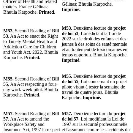
Officer of Health and related
Gélinas; Bhutila Karpoche.
matters. France Gélinas;
Imprimé.
Bhutila Karpoche.
Printed.
M53.
Deuxième lecture du
projet
M53.
Second Reading of
Bill
de loi 53
, Loi édictant la Loi de
53
, An Act to enact the Right
2022 sur le droit des enfants et des
to Timely Mental Health and
jeunes à des soins de santé mentale
Addiction Care for Children
et au traitement de toxicomanies en
and Youth Act, 2022. Bhutila
temps opportun. Bhutila Karpoche.
Karpoche.
Printed.
Imprimé.
M55.
Deuxième lecture du
projet
M55.
Second Reading of
Bill
de loi 55
, Loi concernant un projet
55
, An Act respecting a four-
pilote visant à tester la semaine de
day work week pilot. Bhutila
travail de quatre jours. Bhutila
Karpoche.
Printed.
Karpoche.
Imprimé.
M57.
Second Reading of
Bill
M57.
Deuxième lecture du
projet
57
, An Act to amend the
de loi 57
, Loi modifiant la Loi de
Workplace Safety and
1997 sur la sécurité professionnelle
Insurance Act, 1997 in respect
et l'assurance contre les accidents du