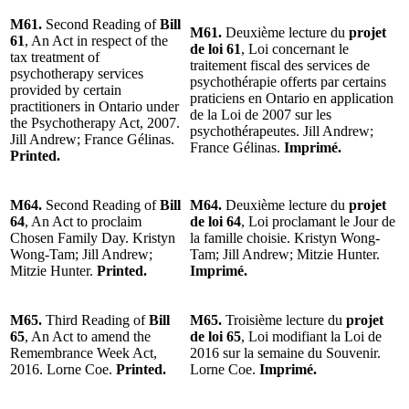
M61.
Second Reading of
Bill
M61.
Deuxième lecture du
projet
61
, An Act in respect of the
de loi 61
, Loi concernant le
tax treatment of
traitement fiscal des services de
psychotherapy services
psychothérapie offerts par certains
provided by certain
praticiens en Ontario en application
practitioners in Ontario under
de la Loi de 2007 sur les
the Psychotherapy Act, 2007.
psychothérapeutes. Jill Andrew;
Jill Andrew; France Gélinas.
France Gélinas.
Imprimé.
Printed.
M64.
Second Reading of
Bill
M64.
Deuxième lecture du
projet
64
, An Act to proclaim
de loi 64
, Loi proclamant le Jour de
Chosen Family Day. Kristyn
la famille choisie. Kristyn Wong-
Wong-Tam; Jill Andrew;
Tam; Jill Andrew; Mitzie Hunter.
Mitzie Hunter.
Printed.
Imprimé.
M65.
Third Reading of
Bill
M65.
Troisième lecture du
projet
65
, An Act to amend the
de loi 65
, Loi modifiant la Loi de
Remembrance Week Act,
2016 sur la semaine du Souvenir.
2016. Lorne Coe.
Printed.
Lorne Coe.
Imprimé.