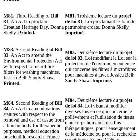
M81.
Third Reading of
Bill
M81.
Troisième lecture du
projet
81
, An Act to proclaim
de loi 81
, Loi proclamant le Jour du
Croatian Heritage Day. Donna
patrimoine croate. Donna Skelly.
Skelly.
Printed.
Imprimé.
M83.
Second Reading of
Bill
M83.
Deuxième lecture du
projet
83
, An Act to amend the
de loi 83
, Loi modifiant la Loi sur la
Environmental Protection Act
protection de l'environnement en ce
with respect to microfibre
qui concerne les filtres à microfibres
filters for washing machines.
pour machines à laver. Jessica Bell;
Jessica Bell; Sandy Shaw.
Sandy Shaw.
Imprimé.
Printed.
M84.
Deuxième lecture du
projet
M84.
Second Reading of
Bill
de loi 84
, Loi visant à modifier
84
, An Act to amend various
diverses lois en ce qui concerne le
statutes with respect to the
prélèvement et l'utilisation de tissus
removal and use of tissue from
d'un corps humain à des fins
a human body for therapeutic
thérapeutiques, pour l'enseignement
purposes, medical education
de la médecine ou pour la recherche
or scientific research. France
scientifique. France Gélinas.