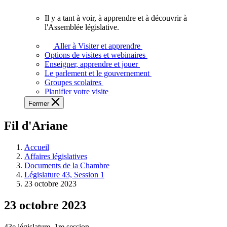
vous.
Il y a tant à voir, à apprendre et à découvrir à
Il
l'Assemblée législative.
y
a
Aller à Visiter et apprendre
tant
Options de visites et webinaires
à
Enseigner, apprendre et jouer
voir,
Le parlement et le gouvernement
à
Groupes scolaires
apprendre
Planifier votre visite
et
Fermer
à
découvrir
Fil d'Ariane
à
l'Assemblée
législative.
Accueil
Affaires législatives
Documents de la Chambre
Législature 43, Session 1
23 octobre 2023
23 octobre 2023
43e législature, 1re session