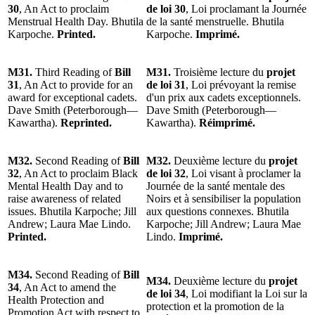
30
, An Act to proclaim
de loi 30
, Loi proclamant la Journée
Menstrual Health Day. Bhutila
de la santé menstruelle. Bhutila
Karpoche.
Printed.
Karpoche.
Imprimé.
M31.
Third Reading of
Bill
M31.
Troisième lecture du
projet
31
, An Act to provide for an
de loi 31
, Loi prévoyant la remise
award for exceptional cadets.
d'un prix aux cadets exceptionnels.
Dave Smith (Peterborough—
Dave Smith (Peterborough—
Kawartha).
Reprinted.
Kawartha).
Réimprimé.
M32.
Second Reading of
Bill
M32.
Deuxième lecture du
projet
32
, An Act to proclaim Black
de loi 32
, Loi visant à proclamer la
Mental Health Day and to
Journée de la santé mentale des
raise awareness of related
Noirs et à sensibiliser la population
issues. Bhutila Karpoche; Jill
aux questions connexes. Bhutila
Andrew; Laura Mae Lindo.
Karpoche; Jill Andrew; Laura Mae
Printed.
Lindo.
Imprimé.
M34.
Second Reading of
Bill
M34.
Deuxième lecture du
projet
34
, An Act to amend the
de loi 34
, Loi modifiant la Loi sur la
Health Protection and
protection et la promotion de la
Promotion Act with respect to