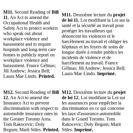
M11.
Second Reading of
Bill
M11.
Deuxième lecture du
projet
11
, An Act to amend the
de loi 11
, Loi modifiant la Loi sur la
Occupational Health and
santé et la sécurité au travail pour
Safety Act to protect workers
protéger les travailleurs qui
who speak out about
dénoncent les violences et le
workplace violence and
harcèlement au travail et obliger les
harassment and to require
hôpitaux et les foyers de soins de
hospitals and long-term care
longue durée à rendre publics les
homes to publicly report on
incidents de violence et de
workplace violence and
harcèlement au travail. France
harassment. France Gélinas;
Gélinas; Jill Andrew; Jessica Bell;
Jill Andrew; Jessica Bell;
Laura Mae Lindo.
Imprimé.
Laura Mae Lindo.
Printed.
M12.
Second Reading of
Bill
M12.
Deuxième lecture du
projet
12
, An Act to amend the
de loi 12
, Loi modifiant la Loi sur
Insurance Act to prevent
les assurances pour empêcher la
discrimination with respect to
discrimination en ce qui concerne
automobile insurance rates in
les taux d'assurance-automobile
the Greater Toronto Area.
dans le Grand Toronto. Tom
Tom Rakocevic; Doly
Rakocevic; Doly Begum; Marit
Begum; Marit Stiles.
Printed.
Stiles.
Imprimé.