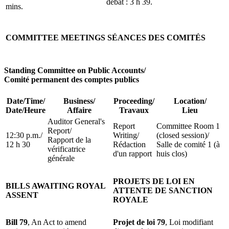
débat : 3 h 39.
mins.
COMMITTEE MEETINGS
SÉANCES DES COMITÉS
Standing Committee on Public Accounts
/
Comité permanent des comptes publics
Date/Time
/
Business
/
Proceeding
/
Location
/
Date/Heure
Affaire
Travaux
Lieu
Auditor General's
Report
Committee Room 1
Report
/
12:30 p.m.
/
Writing
/
(closed session)
/
Rapport de la
12 h 30
Rédaction
Salle de comité 1 (à
vérificatrice
d'un rapport
huis clos)
générale
PROJETS DE LOI EN
BILLS AWAITING ROYAL
ATTENTE DE SANCTION
ASSENT
ROYALE
Bill 79
, An Act to amend
Projet de loi 79
, Loi modifiant