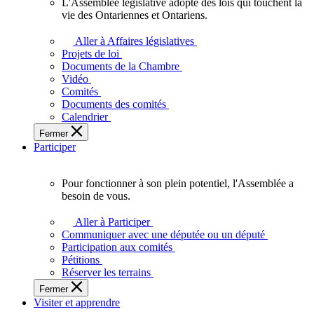
L'Assemblée législative adopte des lois qui touchent la
L'Assemblée
vie des Ontariennes et Ontariens.
législative
adopte
Aller à Affaires législatives
des
Projets de loi
lois
Documents de la Chambre
qui
Vidéo
touchent
Comités
la
Documents des comités
vie
Calendrier
des
Fermer
Ontariennes
Participer
et
Ontariens.
Pour fonctionner à son plein potentiel, l'Assemblée a
Pour
besoin de vous.
fonctionner
à
Aller à Participer
son
Communiquer avec une députée ou un député
plein
Participation aux comités
potentiel,
Pétitions
l'Assemblée
Réserver les terrains
a
Fermer
besoin
Visiter et apprendre
de