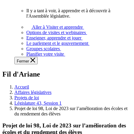
vous.
Il y a tant à voir, à apprendre et à découvrir à
Il
l'Assemblée législative.
y
a
Aller à Visiter et apprendre
tant
Options de visites et webinaires
à
Enseigner, apprendre et jouer
voir,
Le parlement et le gouvernement
à
Groupes scolaires
apprendre
Planifier votre visite
et
Fermer
à
découvrir
Fil d'Ariane
à
l'Assemblée
législative.
Accueil
Affaires législatives
Projets de loi
Législature 43, Session 1
Projet de loi 98, Loi de 2023 sur l’amélioration des écoles et
du rendement des élèves
Projet de loi 98, Loi de 2023 sur l’amélioration des
écoles et du rendement des élèves