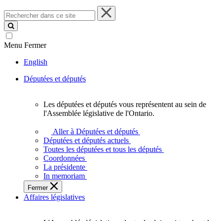
Rechercher
dans
ce
site
Menu
Fermer
English
Députées et députés
Les députées et députés vous représentent au sein de
Les
l'Assemblée législative de l'Ontario.
députées
et
Aller à Députées et députés
députés
Députées et députés actuels
vous
Toutes les députées et tous les députés
représentent
Coordonnées
au
La présidente
sein
In memoriam
de
Fermer
l'Assemblée
Affaires législatives
législative
de
l'Ontario.