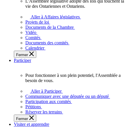
L'Assemblée législative adopte des lois qui touchent la
L'Assemblée
vie des Ontariennes et Ontariens.
législative
adopte
Aller à Affaires législatives
des
Projets de loi
lois
Documents de la Chambre
qui
Vidéo
touchent
Comités
la
Documents des comités
vie
Calendrier
des
Fermer
Ontariennes
Participer
et
Ontariens.
Pour fonctionner à son plein potentiel, l'Assemblée a
Pour
besoin de vous.
fonctionner
à
Aller à Participer
son
Communiquer avec une députée ou un député
plein
Participation aux comités
potentiel,
Pétitions
l'Assemblée
Réserver les terrains
a
Fermer
besoin
Visiter et apprendre
de