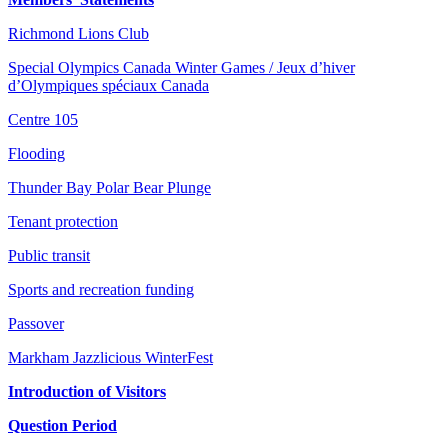
Richmond Lions Club
Special Olympics Canada Winter Games / Jeux d’hiver
d’Olympiques spéciaux Canada
Centre 105
Flooding
Thunder Bay Polar Bear Plunge
Tenant protection
Public transit
Sports and recreation funding
Passover
Markham Jazzlicious WinterFest
Introduction of Visitors
Question Period