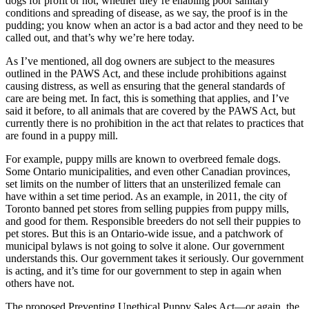
dogs for profit or not, whether they’re enabling poor sanitary
conditions and spreading of disease, as we say, the proof is in the
pudding; you know when an actor is a bad actor and they need to be
called out, and that’s why we’re here today.
As I’ve mentioned, all dog owners are subject to the measures
outlined in the PAWS Act, and these include prohibitions against
causing distress, as well as ensuring that the general standards of
care are being met. In fact, this is something that applies, and I’ve
said it before, to all animals that are covered by the PAWS Act, but
currently there is no prohibition in the act that relates to practices that
are found in a puppy mill.
For example, puppy mills are known to overbreed female dogs.
Some Ontario municipalities, and even other Canadian provinces,
set limits on the number of litters that an unsterilized female can
have within a set time period. As an example, in 2011, the city of
Toronto banned pet stores from selling puppies from puppy mills,
and good for them. Responsible breeders do not sell their puppies to
pet stores. But this is an Ontario-wide issue, and a patchwork of
municipal bylaws is not going to solve it alone. Our government
understands this. Our government takes it seriously. Our government
is acting, and it’s time for our government to step in again when
others have not.
The proposed Preventing Unethical Puppy Sales Act—or again, the