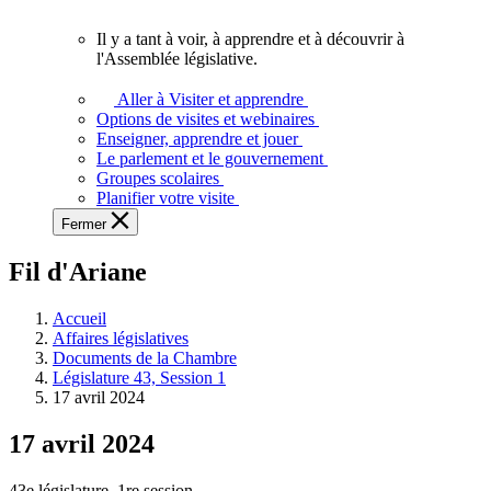
vous.
Il y a tant à voir, à apprendre et à découvrir à
Il
l'Assemblée législative.
y
a
Aller à Visiter et apprendre
tant
Options de visites et webinaires
à
Enseigner, apprendre et jouer
voir,
Le parlement et le gouvernement
à
Groupes scolaires
apprendre
Planifier votre visite
et
Fermer
à
découvrir
Fil d'Ariane
à
l'Assemblée
législative.
Accueil
Affaires législatives
Documents de la Chambre
Législature 43, Session 1
17 avril 2024
17 avril 2024
43e législature, 1re session