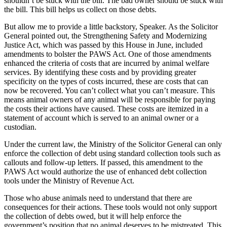
shouldn’t be stuck with the bill. The bad owner should be stuck with
the bill. This bill helps us collect on those debts.
But allow me to provide a little backstory, Speaker. As the Solicitor
General pointed out, the Strengthening Safety and Modernizing
Justice Act, which was passed by this House in June, included
amendments to bolster the PAWS Act. One of those amendments
enhanced the criteria of costs that are incurred by animal welfare
services. By identifying these costs and by providing greater
specificity on the types of costs incurred, these are costs that can
now be recovered. You can’t collect what you can’t measure. This
means animal owners of any animal will be responsible for paying
the costs their actions have caused. These costs are itemized in a
statement of account which is served to an animal owner or a
custodian.
Under the current law, the Ministry of the Solicitor General can only
enforce the collection of debt using standard collection tools such as
callouts and follow-up letters. If passed, this amendment to the
PAWS Act would authorize the use of enhanced debt collection
tools under the Ministry of Revenue Act.
Those who abuse animals need to understand that there are
consequences for their actions. These tools would not only support
the collection of debts owed, but it will help enforce the
government’s position that no animal deserves to be mistreated. This