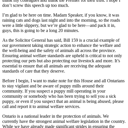
thank my colleagues and thank the Premier for their trust. I hope I
don’t screw this speech up too much.
I’m glad to be here on time. Madam Speaker, if you know, it was
raining cats and dogs last night and into the morning, so the roads
were a little slippery, but we’re glad to be here—and pack it in,
guys, this is going to be a long 20 minutes.
As the Solicitor General has said, Bill 159 is a crucial example of
our government taking strategic action to enhance the welfare and
the well-being and the safety of animals all across the province.
Ensuring animal welfare standards are upheld is critical to not only
protecting our pets but also protecting our livestock and more. It’s
essential to ensure that all animals are receiving the adequate
standards of care that they deserve.
Before I begin, I want to make note for this House and all Ontarians
to stay vigilant and be aware of puppy mills around their
community. If you suspect a puppy mill operating in your
community or somebody who has been trying to sell you a sick
puppy, or even if you suspect that an animal is being abused, please
call and report it to animal welfare services.
Ontario is a national leader in the protection of animals. We
currently have the strongest animal welfare legislation in the country.
While we have already made significant strides in ensuring the