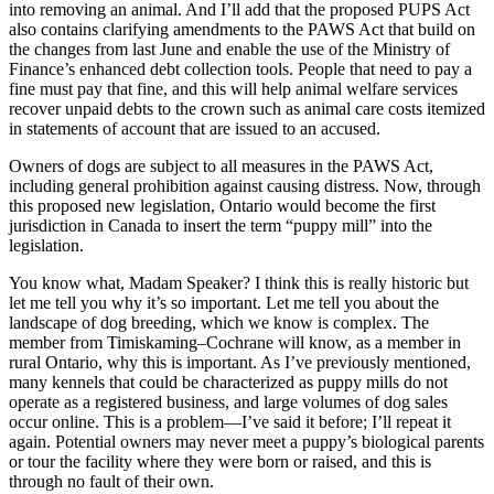
into removing an animal. And I’ll add that the proposed PUPS Act
also contains clarifying amendments to the PAWS Act that build on
the changes from last June and enable the use of the Ministry of
Finance’s enhanced debt collection tools. People that need to pay a
fine must pay that fine, and this will help animal welfare services
recover unpaid debts to the crown such as animal care costs itemized
in statements of account that are issued to an accused.
Owners of dogs are subject to all measures in the PAWS Act,
including general prohibition against causing distress. Now, through
this proposed new legislation, Ontario would become the first
jurisdiction in Canada to insert the term “puppy mill” into the
legislation.
You know what, Madam Speaker? I think this is really historic but
let me tell you why it’s so important. Let me tell you about the
landscape of dog breeding, which we know is complex. The
member from Timiskaming–Cochrane will know, as a member in
rural Ontario, why this is important. As I’ve previously mentioned,
many kennels that could be characterized as puppy mills do not
operate as a registered business, and large volumes of dog sales
occur online. This is a problem—I’ve said it before; I’ll repeat it
again. Potential owners may never meet a puppy’s biological parents
or tour the facility where they were born or raised, and this is
through no fault of their own.