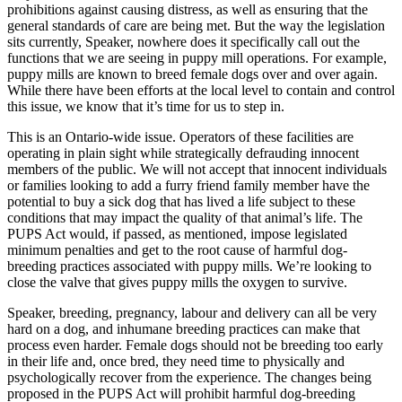
prohibitions against causing distress, as well as ensuring that the
general standards of care are being met. But the way the legislation
sits currently, Speaker, nowhere does it specifically call out the
functions that we are seeing in puppy mill operations. For example,
puppy mills are known to breed female dogs over and over again.
While there have been efforts at the local level to contain and control
this issue, we know that it’s time for us to step in.
This is an Ontario-wide issue. Operators of these facilities are
operating in plain sight while strategically defrauding innocent
members of the public. We will not accept that innocent individuals
or families looking to add a furry friend family member have the
potential to buy a sick dog that has lived a life subject to these
conditions that may impact the quality of that animal’s life. The
PUPS Act would, if passed, as mentioned, impose legislated
minimum penalties and get to the root cause of harmful dog-
breeding practices associated with puppy mills. We’re looking to
close the valve that gives puppy mills the oxygen to survive.
Speaker, breeding, pregnancy, labour and delivery can all be very
hard on a dog, and inhumane breeding practices can make that
process even harder. Female dogs should not be breeding too early
in their life and, once bred, they need time to physically and
psychologically recover from the experience. The changes being
proposed in the PUPS Act will prohibit harmful dog-breeding