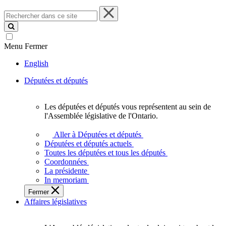
Rechercher
dans
ce
site
Menu
Fermer
English
Députées et députés
Les députées et députés vous représentent au sein de
Les
l'Assemblée législative de l'Ontario.
députées
et
Aller à Députées et députés
députés
Députées et députés actuels
vous
Toutes les députées et tous les députés
représentent
Coordonnées
au
La présidente
sein
In memoriam
de
Fermer
l'Assemblée
Affaires législatives
législative
de
l'Ontario.