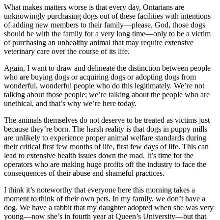
What makes matters worse is that every day, Ontarians are
unknowingly purchasing dogs out of these facilities with intentions
of adding new members to their family—please, God, those dogs
should be with the family for a very long time—only to be a victim
of purchasing an unhealthy animal that may require extensive
veterinary care over the course of its life.
Again, I want to draw and delineate the distinction between people
who are buying dogs or acquiring dogs or adopting dogs from
wonderful, wonderful people who do this legitimately. We’re not
talking about those people; we’re talking about the people who are
unethical, and that’s why we’re here today.
The animals themselves do not deserve to be treated as victims just
because they’re born. The harsh reality is that dogs in puppy mills
are unlikely to experience proper animal welfare standards during
their critical first few months of life, first few days of life. This can
lead to extensive health issues down the road. It’s time for the
operators who are making huge profits off the industry to face the
consequences of their abuse and shameful practices.
I think it’s noteworthy that everyone here this morning takes a
moment to think of their own pets. In my family, we don’t have a
dog. We have a rabbit that my daughter adopted when she was very
young—now she’s in fourth year at Queen’s University—but that