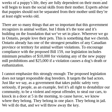
weeks of a puppy’s life, they are fully dependent on their mom and
will begin to learn the social skills from their mother. Experts advise
that puppies should not be separated from their mother until they’re
at least eight weeks old.
There are so many things that are so important that this government
recognizes in animal welfare, but I think it’s the tone and it’s
building on the foundation that we’ve set in place. Wherever we go
in Ontario, people love their pets. This is something that we cherish.
Ontario already has one of the strongest penalties of any Canadian
province or territory for animal welfare violations. To encourage
compliance with the proposed Bill 159, our legislation includes
minimum penalties of $10,000 for violating any of the new puppy
mill prohibitions and $25,000 if a violation causes a dog’s death or
euthanization.
I cannot emphasize this strongly enough: The proposed legislation
does not target responsible dog breeders. It targets the bad actors.
Just like we say, as a government that takes public safety very
seriously, if people, as an example, feel it’s all right to destabilize our
community, to be a violent and repeat offender, to steal our cars, to
knock in a door at 5 in the morning, to cause havoc, we know
where they belong. They belong in one place. They belong in jail.
We will do that, and we will throw away the key.