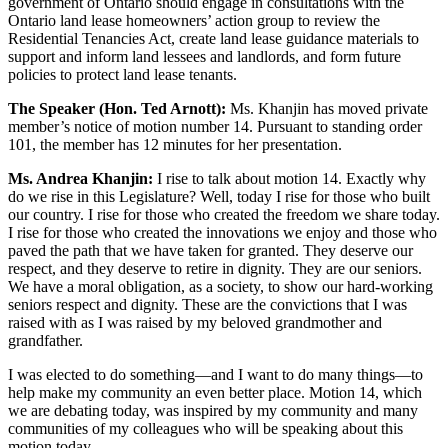
government of Ontario should engage in consultations with the
Ontario land lease homeowners’ action group to review the
Residential Tenancies Act, create land lease guidance materials to
support and inform land lessees and landlords, and form future
policies to protect land lease tenants.
The Speaker (Hon. Ted Arnott):
Ms. Khanjin has moved private
member’s notice of motion number 14. Pursuant to standing order
101, the member has 12 minutes for her presentation.
Ms. Andrea Khanjin:
I rise to talk about motion 14. Exactly why
do we rise in this Legislature? Well, today I rise for those who built
our country. I rise for those who created the freedom we share today.
I rise for those who created the innovations we enjoy and those who
paved the path that we have taken for granted. They deserve our
respect, and they deserve to retire in dignity. They are our seniors.
We have a moral obligation, as a society, to show our hard-working
seniors respect and dignity. These are the convictions that I was
raised with as I was raised by my beloved grandmother and
grandfather.
I was elected to do something—and I want to do many things—to
help make my community an even better place. Motion 14, which
we are debating today, was inspired by my community and many
communities of my colleagues who will be speaking about this
motion today.