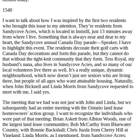
1540
I want to talk about how I was inspired by the first two residents
who brought this issue to my attention. They’re residents from
Sandycove Acres, which is located in Innisfil, just 13 minutes away
from where I live. Something that is always near and dear to my
heart, the Sandycove annual Canada Day parade—Speaker, I have
to highlight this event. The residents decorate their golf carts with
Canada Day decorations and form this parade, but they cannot do
that without the tight-knit community that they form. Tess Royal, my
husband’s nana, also lives in Sandycove Acres, and so many of our
local volunteers live there as well. It’s a really unique, dynamic
neighbourhood, which now doesn’t just see seniors who are living
there, but people of all ages who want attainable housing. Naturally,
when John Bicknell and Linda Morris from Sandycove requested to
meet with me, I said yes.
The meeting that we had was not just with John and Linda, but we
subsequently had an entire meeting with the Ontario land lease
homeowners’ action group. I want to recognize the individuals who
were part of that meeting: Brian Askett from Albion Woods, one of
the largest land lease communities; Bob McCarthy from Bluewater
Country, with Bonnie Backshall; Chris Juzda from Cherry Hill at
Vineland; Linda Morris, as I mentioned, from Sandycove Acres;