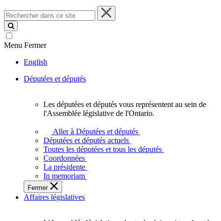
Rechercher
dans
ce
site
Menu
Fermer
English
Députées et députés
Les députées et députés vous représentent au sein de
Les
l'Assemblée législative de l'Ontario.
députées
et
Aller à Députées et députés
députés
Députées et députés actuels
vous
Toutes les députées et tous les députés
représentent
Coordonnées
au
La présidente
sein
In memoriam
de
Fermer
l'Assemblée
Affaires législatives
législative
de
l'Ontario.