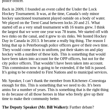
police officer.
Back in 2009, I founded an event called the Under the Lock
Hockey Tournament. It was, at the time, Canada’s only minor
hockey sanctioned tournament played outside on a body of water.
We played on the Trent Canal between locks 20 and 21. What
started off as a very small tournament with 16 teams grew. I think
the largest that we were one year was 78 teams. We started off with
two rinks on the canal, and it grew to six rinks. We hosted Hockey
Day in Canada in 2013. It became a really big thing. The reason I
bring that up is Peterborough police officers gave of their own time.
They would come down in uniform, put their skates on and play
hockey with a number of these kids. This is something that would
have been taken into account for the OPP officers, but not for the
city police officers. That wouldn’t have been taken into account.
This commission now is going to be extended, if the bill is passed.
It’s going to be extended to First Nations and to municipal services.
Mr. Speaker, I can’t thank the member from Kitchener–Conestoga
enough for this. This is something that we need to do. It’s been
amiss for a number of years. This is something that is the right thing
to do because of all those heroes in blue who freely give up their
time to make their community better.
The Deputy Speaker (Mr. Bill Walker):
Further debate?