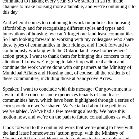
committed to making every year. So we started in 2018, made
changes to make housing more attainable, and we’re continuing it to
this day.
And when it comes to continuing to work on policies for housing
affordability and for recognizing different styles and types and
innovations of housing, we can’t forget our land lease communities.
So I am looking forward to working with my colleagues who share
these types of communities in their ridings, and I look forward to
continuously working with the Ontario land lease homeowners’
action group. I want to thank them for bringing this concern to my
attention. I know we’re going to take it up with real action and
continue the work we’ve done with our partners at the Ministry of
Municipal Affairs and Housing and, of course, all the residents of
these communities, including those at Sandycove Acres.
Speaker, I want to conclude with this message: Our government is
aware of the concerns and experiences tenants of land lease
communities have, which have been highlighted through a series of
correspondence we’ve shared. We’ve talked about the petitions
we’ve tabled. We’ve had a few meetings already. We have this
motion now, and we’re on the path to future consultations as well.
I look forward to the continued work that we’re going to have with
the land lease homeowners’ action group, with the Ministry of
Municipal Affairs and Housing, to continue to discuss policy and