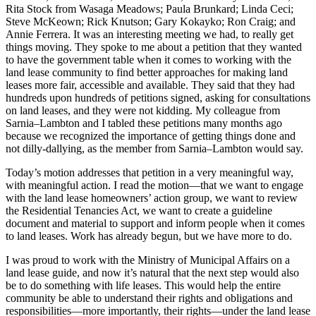
Rita Stock from Wasaga Meadows; Paula Brunkard; Linda Ceci;
Steve McKeown; Rick Knutson; Gary Kokayko; Ron Craig; and
Annie Ferrera. It was an interesting meeting we had, to really get
things moving. They spoke to me about a petition that they wanted
to have the government table when it comes to working with the
land lease community to find better approaches for making land
leases more fair, accessible and available. They said that they had
hundreds upon hundreds of petitions signed, asking for consultations
on land leases, and they were not kidding. My colleague from
Sarnia–Lambton and I tabled these petitions many months ago
because we recognized the importance of getting things done and
not dilly-dallying, as the member from Sarnia–Lambton would say.
Today’s motion addresses that petition in a very meaningful way,
with meaningful action. I read the motion—that we want to engage
with the land lease homeowners’ action group, we want to review
the Residential Tenancies Act, we want to create a guideline
document and material to support and inform people when it comes
to land leases. Work has already begun, but we have more to do.
I was proud to work with the Ministry of Municipal Affairs on a
land lease guide, and now it’s natural that the next step would also
be to do something with life leases. This would help the entire
community be able to understand their rights and obligations and
responsibilities—more importantly, their rights—under the land lease