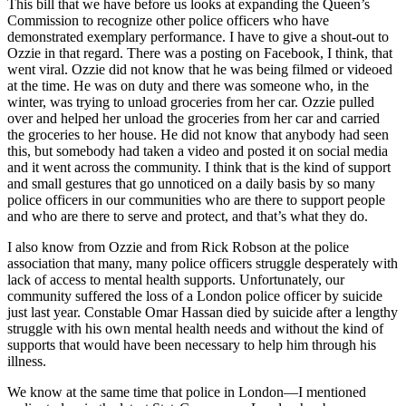
This bill that we have before us looks at expanding the Queen’s
Commission to recognize other police officers who have
demonstrated exemplary performance. I have to give a shout-out to
Ozzie in that regard. There was a posting on Facebook, I think, that
went viral. Ozzie did not know that he was being filmed or videoed
at the time. He was on duty and there was someone who, in the
winter, was trying to unload groceries from her car. Ozzie pulled
over and helped her unload the groceries from her car and carried
the groceries to her house. He did not know that anybody had seen
this, but somebody had taken a video and posted it on social media
and it went across the community. I think that is the kind of support
and small gestures that go unnoticed on a daily basis by so many
police officers in our communities who are there to support people
and who are there to serve and protect, and that’s what they do.
I also know from Ozzie and from Rick Robson at the police
association that many, many police officers struggle desperately with
lack of access to mental health supports. Unfortunately, our
community suffered the loss of a London police officer by suicide
just last year. Constable Omar Hassan died by suicide after a lengthy
struggle with his own mental health needs and without the kind of
supports that would have been necessary to help him through his
illness.
We know at the same time that police in London—I mentioned