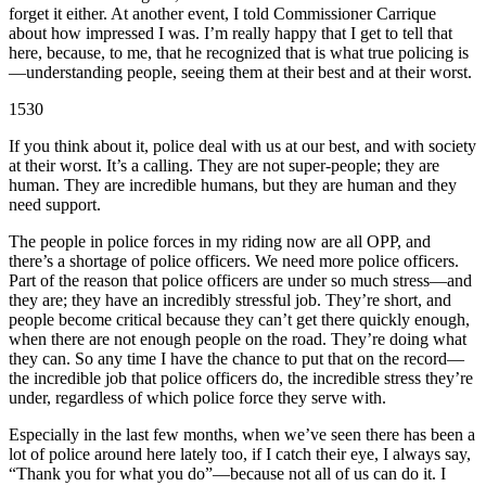
forget it either. At another event, I told Commissioner Carrique
about how impressed I was. I’m really happy that I get to tell that
here, because, to me, that he recognized that is what true policing is
—understanding people, seeing them at their best and at their worst.
1530
If you think about it, police deal with us at our best, and with society
at their worst. It’s a calling. They are not super-people; they are
human. They are incredible humans, but they are human and they
need support.
The people in police forces in my riding now are all OPP, and
there’s a shortage of police officers. We need more police officers.
Part of the reason that police officers are under so much stress—and
they are; they have an incredibly stressful job. They’re short, and
people become critical because they can’t get there quickly enough,
when there are not enough people on the road. They’re doing what
they can. So any time I have the chance to put that on the record—
the incredible job that police officers do, the incredible stress they’re
under, regardless of which police force they serve with.
Especially in the last few months, when we’ve seen there has been a
lot of police around here lately too, if I catch their eye, I always say,
“Thank you for what you do”—because not all of us can do it. I