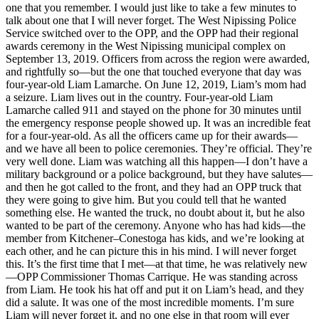
one that you remember. I would just like to take a few minutes to
talk about one that I will never forget. The West Nipissing Police
Service switched over to the OPP, and the OPP had their regional
awards ceremony in the West Nipissing municipal complex on
September 13, 2019. Officers from across the region were awarded,
and rightfully so—but the one that touched everyone that day was
four-year-old Liam Lamarche. On June 12, 2019, Liam’s mom had
a seizure. Liam lives out in the country. Four-year-old Liam
Lamarche called 911 and stayed on the phone for 30 minutes until
the emergency response people showed up. It was an incredible feat
for a four-year-old. As all the officers came up for their awards—
and we have all been to police ceremonies. They’re official. They’re
very well done. Liam was watching all this happen—I don’t have a
military background or a police background, but they have salutes—
and then he got called to the front, and they had an OPP truck that
they were going to give him. But you could tell that he wanted
something else. He wanted the truck, no doubt about it, but he also
wanted to be part of the ceremony. Anyone who has had kids—the
member from Kitchener–Conestoga has kids, and we’re looking at
each other, and he can picture this in his mind. I will never forget
this. It’s the first time that I met—at that time, he was relatively new
—OPP Commissioner Thomas Carrique. He was standing across
from Liam. He took his hat off and put it on Liam’s head, and they
did a salute. It was one of the most incredible moments. I’m sure
Liam will never forget it, and no one else in that room will ever