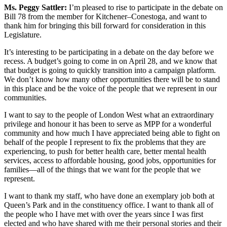
Ms. Peggy Sattler:
I’m pleased to rise to participate in the debate on
Bill 78 from the member for Kitchener–Conestoga, and want to
thank him for bringing this bill forward for consideration in this
Legislature.
It’s interesting to be participating in a debate on the day before we
recess. A budget’s going to come in on April 28, and we know that
that budget is going to quickly transition into a campaign platform.
We don’t know how many other opportunities there will be to stand
in this place and be the voice of the people that we represent in our
communities.
I want to say to the people of London West what an extraordinary
privilege and honour it has been to serve as MPP for a wonderful
community and how much I have appreciated being able to fight on
behalf of the people I represent to fix the problems that they are
experiencing, to push for better health care, better mental health
services, access to affordable housing, good jobs, opportunities for
families—all of the things that we want for the people that we
represent.
I want to thank my staff, who have done an exemplary job both at
Queen’s Park and in the constituency office. I want to thank all of
the people who I have met with over the years since I was first
elected and who have shared with me their personal stories and their