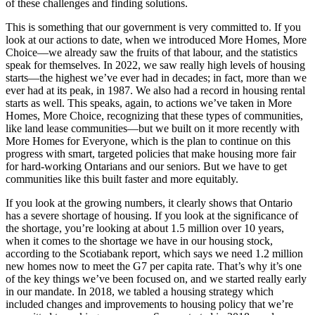
of these challenges and finding solutions.
This is something that our government is very committed to. If you
look at our actions to date, when we introduced More Homes, More
Choice—we already saw the fruits of that labour, and the statistics
speak for themselves. In 2022, we saw really high levels of housing
starts—the highest we’ve ever had in decades; in fact, more than we
ever had at its peak, in 1987. We also had a record in housing rental
starts as well. This speaks, again, to actions we’ve taken in More
Homes, More Choice, recognizing that these types of communities,
like land lease communities—but we built on it more recently with
More Homes for Everyone, which is the plan to continue on this
progress with smart, targeted policies that make housing more fair
for hard-working Ontarians and our seniors. But we have to get
communities like this built faster and more equitably.
If you look at the growing numbers, it clearly shows that Ontario
has a severe shortage of housing. If you look at the significance of
the shortage, you’re looking at about 1.5 million over 10 years,
when it comes to the shortage we have in our housing stock,
according to the Scotiabank report, which says we need 1.2 million
new homes now to meet the G7 per capita rate. That’s why it’s one
of the key things we’ve been focused on, and we started really early
in our mandate. In 2018, we tabled a housing strategy which
included changes and improvements to housing policy that we’re