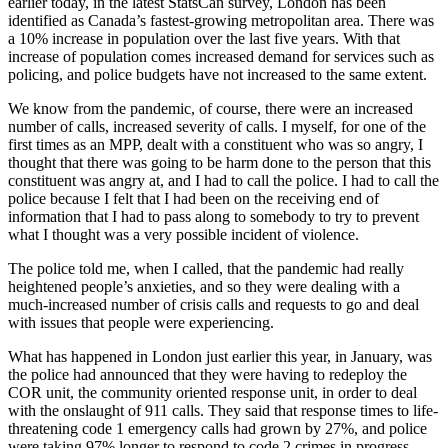
earlier today, in the latest StatsCan survey, London has been
identified as Canada’s fastest-growing metropolitan area. There was
a 10% increase in population over the last five years. With that
increase of population comes increased demand for services such as
policing, and police budgets have not increased to the same extent.
We know from the pandemic, of course, there were an increased
number of calls, increased severity of calls. I myself, for one of the
first times as an MPP, dealt with a constituent who was so angry, I
thought that there was going to be harm done to the person that this
constituent was angry at, and I had to call the police. I had to call the
police because I felt that I had been on the receiving end of
information that I had to pass along to somebody to try to prevent
what I thought was a very possible incident of violence.
The police told me, when I called, that the pandemic had really
heightened people’s anxieties, and so they were dealing with a
much-increased number of crisis calls and requests to go and deal
with issues that people were experiencing.
What has happened in London just earlier this year, in January, was
the police had announced that they were having to redeploy the
COR unit, the community oriented response unit, in order to deal
with the onslaught of 911 calls. They said that response times to life-
threatening code 1 emergency calls had grown by 27%, and police
were taking 97% longer to respond to code 2 crimes in progress.