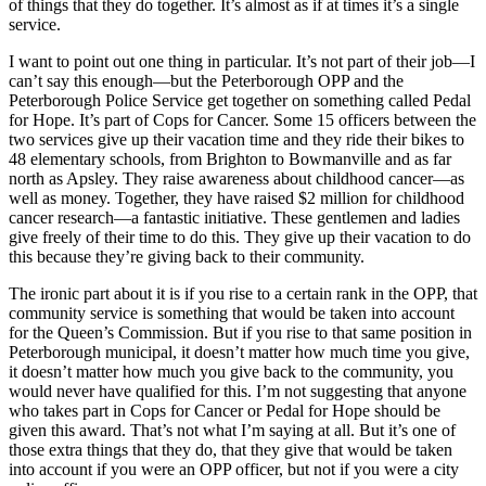
of things that they do together. It’s almost as if at times it’s a single
service.
I want to point out one thing in particular. It’s not part of their job—I
can’t say this enough—but the Peterborough OPP and the
Peterborough Police Service get together on something called Pedal
for Hope. It’s part of Cops for Cancer. Some 15 officers between the
two services give up their vacation time and they ride their bikes to
48 elementary schools, from Brighton to Bowmanville and as far
north as Apsley. They raise awareness about childhood cancer—as
well as money. Together, they have raised $2 million for childhood
cancer research—a fantastic initiative. These gentlemen and ladies
give freely of their time to do this. They give up their vacation to do
this because they’re giving back to their community.
The ironic part about it is if you rise to a certain rank in the OPP, that
community service is something that would be taken into account
for the Queen’s Commission. But if you rise to that same position in
Peterborough municipal, it doesn’t matter how much time you give,
it doesn’t matter how much you give back to the community, you
would never have qualified for this. I’m not suggesting that anyone
who takes part in Cops for Cancer or Pedal for Hope should be
given this award. That’s not what I’m saying at all. But it’s one of
those extra things that they do, that they give that would be taken
into account if you were an OPP officer, but not if you were a city