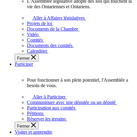
L'Assemblée législative adopte des lois qui touchent la
L'Assemblée
vie des Ontariennes et Ontariens.
législative
adopte
Aller à Affaires législatives
des
Projets de loi
lois
Documents de la Chambre
qui
Vidéo
touchent
Comités
la
Documents des comités
vie
Calendrier
des
Fermer
Ontariennes
Participer
et
Ontariens.
Pour fonctionner à son plein potentiel, l'Assemblée a
Pour
besoin de vous.
fonctionner
à
Aller à Participer
son
Communiquer avec une députée ou un député
plein
Participation aux comités
potentiel,
Pétitions
l'Assemblée
Réserver les terrains
a
Fermer
besoin
Visiter et apprendre
de