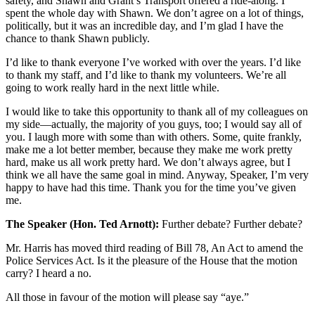
safety, and Shawn and Grant’s Transport offered a ride-along. I
spent the whole day with Shawn. We don’t agree on a lot of things,
politically, but it was an incredible day, and I’m glad I have the
chance to thank Shawn publicly.
I’d like to thank everyone I’ve worked with over the years. I’d like
to thank my staff, and I’d like to thank my volunteers. We’re all
going to work really hard in the next little while.
I would like to take this opportunity to thank all of my colleagues on
my side—actually, the majority of you guys, too; I would say all of
you. I laugh more with some than with others. Some, quite frankly,
make me a lot better member, because they make me work pretty
hard, make us all work pretty hard. We don’t always agree, but I
think we all have the same goal in mind. Anyway, Speaker, I’m very
happy to have had this time. Thank you for the time you’ve given
me.
The Speaker (Hon. Ted Arnott):
Further debate? Further debate?
Mr. Harris has moved third reading of Bill 78, An Act to amend the
Police Services Act. Is it the pleasure of the House that the motion
carry? I heard a no.
All those in favour of the motion will please say “aye.”