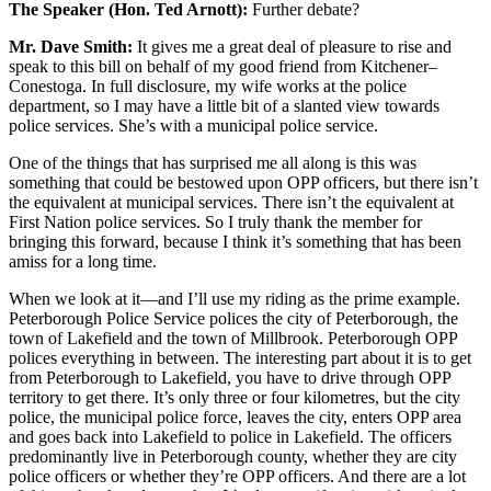
The Speaker (Hon. Ted Arnott):
Further debate?
Mr. Dave Smith:
It gives me a great deal of pleasure to rise and
speak to this bill on behalf of my good friend from Kitchener–
Conestoga. In full disclosure, my wife works at the police
department, so I may have a little bit of a slanted view towards
police services. She’s with a municipal police service.
One of the things that has surprised me all along is this was
something that could be bestowed upon OPP officers, but there isn’t
the equivalent at municipal services. There isn’t the equivalent at
First Nation police services. So I truly thank the member for
bringing this forward, because I think it’s something that has been
amiss for a long time.
When we look at it—and I’ll use my riding as the prime example.
Peterborough Police Service polices the city of Peterborough, the
town of Lakefield and the town of Millbrook. Peterborough OPP
polices everything in between. The interesting part about it is to get
from Peterborough to Lakefield, you have to drive through OPP
territory to get there. It’s only three or four kilometres, but the city
police, the municipal police force, leaves the city, enters OPP area
and goes back into Lakefield to police in Lakefield. The officers
predominantly live in Peterborough county, whether they are city
police officers or whether they’re OPP officers. And there are a lot