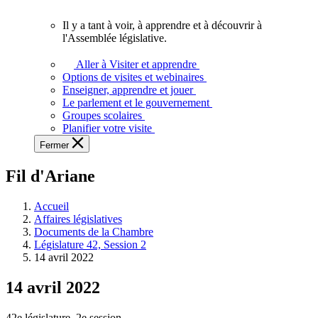
vous.
Il y a tant à voir, à apprendre et à découvrir à
Il
l'Assemblée législative.
y
a
Aller à Visiter et apprendre
tant
Options de visites et webinaires
à
Enseigner, apprendre et jouer
voir,
Le parlement et le gouvernement
à
Groupes scolaires
apprendre
Planifier votre visite
et
Fermer
à
découvrir
Fil d'Ariane
à
l'Assemblée
législative.
Accueil
Affaires législatives
Documents de la Chambre
Législature 42, Session 2
14 avril 2022
14 avril 2022
42e législature, 2e session