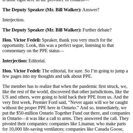
The Deputy Speaker (Mr. Bill Walker):
Answer?
Interjection.
The Deputy Speaker (Mr. Bill Walker):
Further debate?
Hon. Victor Fedeli:
Speaker, thank you very much for the
opportunity. Look, this was a perfect segue, listening to that
commentary on the PPE status—
Interjection:
Editorial.
Hon. Victor Fedeli:
The editorial, for sure. So I’m going to jump a
few pages into my thoughts and talk about PPE.
The member has to realize that when the pandemic first struck, we,
like the rest of the world, discovered that other jurisdictions, like the
US and others, were going to hold back their PPE from us. And the
very first week, Premier Ford said, “Never again will we be caught
without the proper PPE here in Ontario.” And so, immediately, we
put the $50-million Ontario Together Fund out there, and companies
in Ontario—it was like a call to arms. They answered the call. They
pivoted their companies: companies like Linamar, who make parts
for 10,000 life-saving ventilators; companies like Canada Goose,