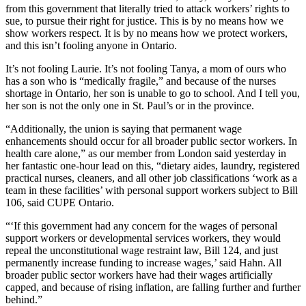
from this government that literally tried to attack workers’ rights to
sue, to pursue their right for justice. This is by no means how we
show workers respect. It is by no means how we protect workers,
and this isn’t fooling anyone in Ontario.
It’s not fooling Laurie. It’s not fooling Tanya, a mom of ours who
has a son who is “medically fragile,” and because of the nurses
shortage in Ontario, her son is unable to go to school. And I tell you,
her son is not the only one in St. Paul’s or in the province.
“Additionally, the union is saying that permanent wage
enhancements should occur for all broader public sector workers. In
health care alone,” as our member from London said yesterday in
her fantastic one-hour lead on this, “dietary aides, laundry, registered
practical nurses, cleaners, and all other job classifications ‘work as a
team in these facilities’ with personal support workers subject to Bill
106, said CUPE Ontario.
“‘If this government had any concern for the wages of personal
support workers or developmental services workers, they would
repeal the unconstitutional wage restraint law, Bill 124, and just
permanently increase funding to increase wages,’ said Hahn. All
broader public sector workers have had their wages artificially
capped, and because of rising inflation, are falling further and further
behind.”