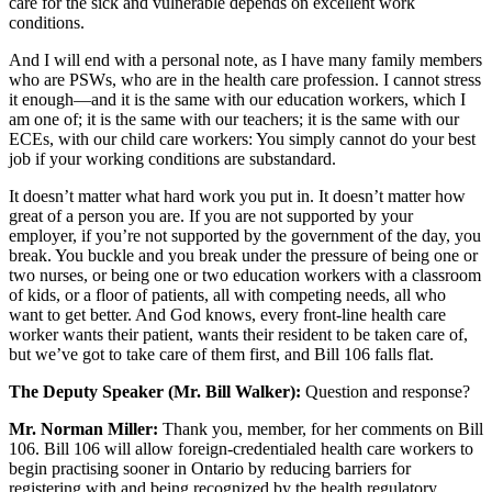
care for the sick and vulnerable depends on excellent work
conditions.
And I will end with a personal note, as I have many family members
who are PSWs, who are in the health care profession. I cannot stress
it enough—and it is the same with our education workers, which I
am one of; it is the same with our teachers; it is the same with our
ECEs, with our child care workers: You simply cannot do your best
job if your working conditions are substandard.
It doesn’t matter what hard work you put in. It doesn’t matter how
great of a person you are. If you are not supported by your
employer, if you’re not supported by the government of the day, you
break. You buckle and you break under the pressure of being one or
two nurses, or being one or two education workers with a classroom
of kids, or a floor of patients, all with competing needs, all who
want to get better. And God knows, every front-line health care
worker wants their patient, wants their resident to be taken care of,
but we’ve got to take care of them first, and Bill 106 falls flat.
The Deputy Speaker (Mr. Bill Walker):
Question and response?
Mr. Norman Miller:
Thank you, member, for her comments on Bill
106. Bill 106 will allow foreign-credentialed health care workers to
begin practising sooner in Ontario by reducing barriers for
registering with and being recognized by the health regulatory