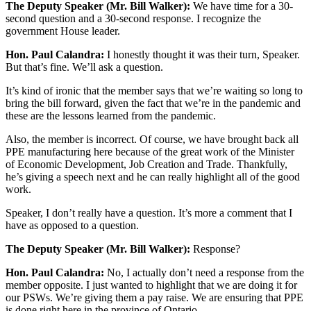
The Deputy Speaker (Mr. Bill Walker):
We have time for a 30-
second question and a 30-second response. I recognize the
government House leader.
Hon. Paul Calandra:
I honestly thought it was their turn, Speaker.
But that’s fine. We’ll ask a question.
It’s kind of ironic that the member says that we’re waiting so long to
bring the bill forward, given the fact that we’re in the pandemic and
these are the lessons learned from the pandemic.
Also, the member is incorrect. Of course, we have brought back all
PPE manufacturing here because of the great work of the Minister
of Economic Development, Job Creation and Trade. Thankfully,
he’s giving a speech next and he can really highlight all of the good
work.
Speaker, I don’t really have a question. It’s more a comment that I
have as opposed to a question.
The Deputy Speaker (Mr. Bill Walker):
Response?
Hon. Paul Calandra:
No, I actually don’t need a response from the
member opposite. I just wanted to highlight that we are doing it for
our PSWs. We’re giving them a pay raise. We are ensuring that PPE
is done right here in the province of Ontario—