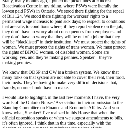
Many, many months ago, I joined the picket lines at Hillcrest
Reactivation Centre in my riding, where PSWs were literally the
lowest paid PSWs in Ontario. We stood there fighting for the repeal
of Bill 124. We stood there fighting for workers’ rights to a
permanent wage increase; to paid sick days; to respect; to conditions
that are safe; to conditions where, if they report violence on the job,
they don’t have to worry about consequences from employers and
they don’t have to worry that they will be out of a job or that they
will be “blacklisted” in their institution. We must protect the rights of
women. We must protect the rights of trans women. We must protect
the rights of BIPOC women, of disabled women. Some are
working, yes, and they’re making pennies, Speaker—they’re
making pennies.
We know that ODSP and OW is a broken system. We know that
many folks on that system are not able to cover their rent, their food,
their meds. They’re having to make very difficult decisions that,
frankly, no one should have to make.
I would like to highlight, in the last few moments I have, the very
words of the Ontario Nurses’ Association in their submission to the
Standing Committee on Finance and Economic Affairs. And you
know what, Speaker? I’ve realized in this House that when the
official opposition speaks or when we suggest amendments to bills,
it’s often ignored. I think that in this time, especially with the