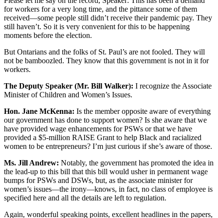
Please let me say on the record, Speaker: This has been a demand
for workers for a very long time, and the pittance some of them
received—some people still didn’t receive their pandemic pay. They
still haven’t. So it is very convenient for this to be happening
moments before the election.
But Ontarians and the folks of St. Paul’s are not fooled. They will
not be bamboozled. They know that this government is not in it for
workers.
The Deputy Speaker (Mr. Bill Walker):
I recognize the Associate
Minister of Children and Women’s Issues.
Hon. Jane McKenna:
Is the member opposite aware of everything
our government has done to support women? Is she aware that we
have provided wage enhancements for PSWs or that we have
provided a $5-million RAISE Grant to help Black and racialized
women to be entrepreneurs? I’m just curious if she’s aware of those.
Ms. Jill Andrew:
Notably, the government has promoted the idea in
the lead-up to this bill that this bill would usher in permanent wage
bumps for PSWs and DSWs, but, as the associate minister for
women’s issues—the irony—knows, in fact, no class of employee is
specified here and all the details are left to regulation.
Again, wonderful speaking points, excellent headlines in the papers,