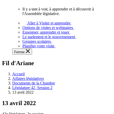
vous.
Il y a tant à voir, à apprendre et à découvrir à
Il
l'Assemblée législative.
y
a
Aller à Visiter et apprendre
tant
Options de visites et webinaires
à
Enseigner, apprendre et jouer
voir,
Le parlement et le gouvernement
à
Groupes scolaires
apprendre
Planifier votre visite
et
Fermer
à
découvrir
Fil d'Ariane
à
l'Assemblée
législative.
Accueil
Affaires législatives
Documents de la Chambre
Législature 42, Session 2
13 avril 2022
13 avril 2022
42e législature, 2e session