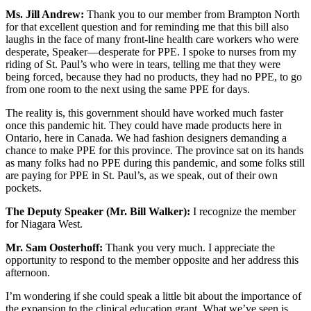
Ms. Jill Andrew:
Thank you to our member from Brampton North
for that excellent question and for reminding me that this bill also
laughs in the face of many front-line health care workers who were
desperate, Speaker—desperate for PPE. I spoke to nurses from my
riding of St. Paul’s who were in tears, telling me that they were
being forced, because they had no products, they had no PPE, to go
from one room to the next using the same PPE for days.
The reality is, this government should have worked much faster
once this pandemic hit. They could have made products here in
Ontario, here in Canada. We had fashion designers demanding a
chance to make PPE for this province. The province sat on its hands
as many folks had no PPE during this pandemic, and some folks still
are paying for PPE in St. Paul’s, as we speak, out of their own
pockets.
The Deputy Speaker (Mr. Bill Walker):
I recognize the member
for Niagara West.
Mr. Sam Oosterhoff:
Thank you very much. I appreciate the
opportunity to respond to the member opposite and her address this
afternoon.
I’m wondering if she could speak a little bit about the importance of
the expansion to the clinical education grant. What we’ve seen is