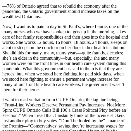
—76% of Ontario agreed that to rebuild the economy after the
pandemic, the Ontario government should increase taxes on the
wealthiest Ontarians.
Now, I want us to paint a day in St. Paul’s, where Laurie, one of the
many nurses who we have spoken to, gets up in the morning, takes
care of her family responsibilities and then goes into the hospital and
works. She works 12 hours, 16 hours, 18 hours, 24 hours, sleeps on
a cot or sleeps on the couch or on her floor in her health institution.
She did this for many, many, many years—quite frankly, decades;
she’s an elder in the community—but, especially, she and many
women were on the front lines in our health care system during this
pandemic. What this government has said to them is that they are
heroes, but, when we stood here fighting for paid sick days, when
we stood here fighting to ensure a permanent wage increase for
many of our front line health care workers, the government wasn’t
there for their heroes.
I want to read verbatim from CUPE Ontario, the tag line being,
“Front-Line Workers Deserve Permanent Pay Increases, Not More
Spin: CUPE Ontario Calls Bill 106 a Crass Political Ploy before an
Election.” When I read that, I instantly think of the licence stickers:
just another ploy to buy votes. “Don’t be fooled by the”—name of
the Premier—“Conservatives’ saying they’re increasing wages for