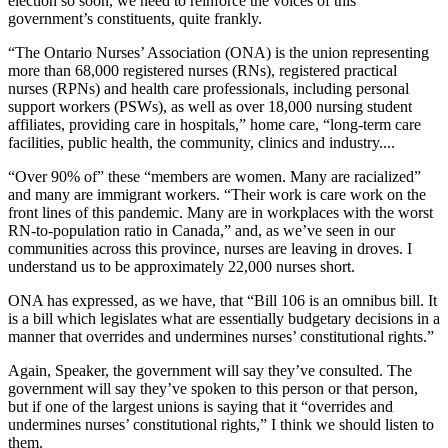
election so soon, we need to reinforce the voices of this
government’s constituents, quite frankly.
“The Ontario Nurses’ Association (ONA) is the union representing
more than 68,000 registered nurses (RNs), registered practical
nurses (RPNs) and health care professionals, including personal
support workers (PSWs), as well as over 18,000 nursing student
affiliates, providing care in hospitals,” home care, “long-term care
facilities, public health, the community, clinics and industry....
“Over 90% of” these “members are women. Many are racialized”
and many are immigrant workers. “Their work is care work on the
front lines of this pandemic. Many are in workplaces with the worst
RN-to-population ratio in Canada,” and, as we’ve seen in our
communities across this province, nurses are leaving in droves. I
understand us to be approximately 22,000 nurses short.
ONA has expressed, as we have, that “Bill 106 is an omnibus bill. It
is a bill which legislates what are essentially budgetary decisions in a
manner that overrides and undermines nurses’ constitutional rights.”
Again, Speaker, the government will say they’ve consulted. The
government will say they’ve spoken to this person or that person,
but if one of the largest unions is saying that it “overrides and
undermines nurses’ constitutional rights,” I think we should listen to
them.