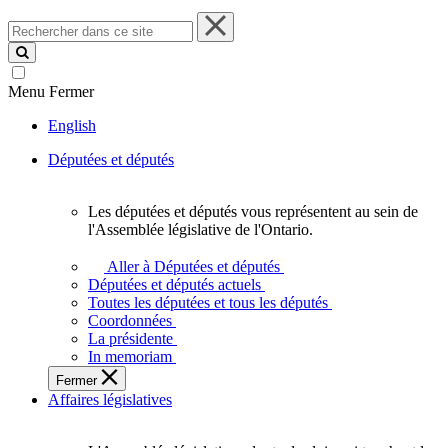
Rechercher
dans
ce
site
Menu
Fermer
English
Députées et députés
Les députées et députés vous représentent au sein de
Les
l'Assemblée législative de l'Ontario.
députées
et
Aller à Députées et députés
députés
Députées et députés actuels
vous
Toutes les députées et tous les députés
représentent
Coordonnées
au
La présidente
sein
In memoriam
de
Fermer
l'Assemblée
Affaires législatives
législative
de
l'Ontario.