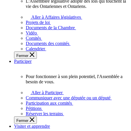
L'Assemblée législative adopte des lois qui touchent la
L'Assemblée
vie des Ontariennes et Ontariens.
législative
adopte
Aller à Affaires législatives
des
Projets de loi
lois
Documents de la Chambre
qui
Vidéo
touchent
Comités
la
Documents des comités
vie
Calendrier
des
Fermer
Ontariennes
Participer
et
Ontariens.
Pour fonctionner à son plein potentiel, l'Assemblée a
Pour
besoin de vous.
fonctionner
à
Aller à Participer
son
Communiquer avec une députée ou un député
plein
Participation aux comités
potentiel,
Pétitions
l'Assemblée
Réserver les terrains
a
Fermer
besoin
Visiter et apprendre
de