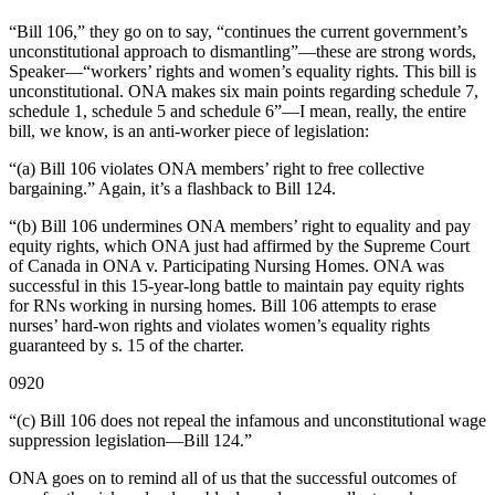
“Bill 106,” they go on to say, “continues the current government’s
unconstitutional approach to dismantling”—these are strong words,
Speaker—“workers’ rights and women’s equality rights. This bill is
unconstitutional. ONA makes six main points regarding schedule 7,
schedule 1, schedule 5 and schedule 6”—I mean, really, the entire
bill, we know, is an anti-worker piece of legislation:
“(a) Bill 106 violates ONA members’ right to free collective
bargaining.” Again, it’s a flashback to Bill 124.
“(b) Bill 106 undermines ONA members’ right to equality and pay
equity rights, which ONA just had affirmed by the Supreme Court
of Canada in ONA v. Participating Nursing Homes. ONA was
successful in this 15-year-long battle to maintain pay equity rights
for RNs working in nursing homes. Bill 106 attempts to erase
nurses’ hard-won rights and violates women’s equality rights
guaranteed by s. 15 of the charter.
0920
“(c) Bill 106 does not repeal the infamous and unconstitutional wage
suppression legislation—Bill 124.”
ONA goes on to remind all of us that the successful outcomes of