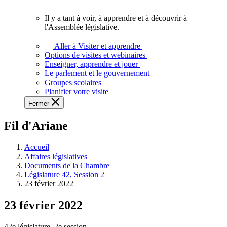
vous.
Il y a tant à voir, à apprendre et à découvrir à
Il
l'Assemblée législative.
y
a
Aller à Visiter et apprendre
tant
Options de visites et webinaires
à
Enseigner, apprendre et jouer
voir,
Le parlement et le gouvernement
à
Groupes scolaires
apprendre
Planifier votre visite
et
Fermer
à
découvrir
Fil d'Ariane
à
l'Assemblée
législative.
Accueil
Affaires législatives
Documents de la Chambre
Législature 42, Session 2
23 février 2022
23 février 2022
42e législature, 2e session