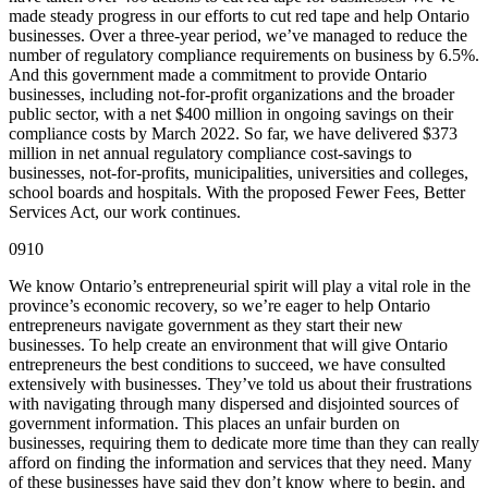
made steady progress in our efforts to cut red tape and help Ontario
businesses. Over a three-year period, we’ve managed to reduce the
number of regulatory compliance requirements on business by 6.5%.
And this government made a commitment to provide Ontario
businesses, including not-for-profit organizations and the broader
public sector, with a net $400 million in ongoing savings on their
compliance costs by March 2022. So far, we have delivered $373
million in net annual regulatory compliance cost-savings to
businesses, not-for-profits, municipalities, universities and colleges,
school boards and hospitals. With the proposed Fewer Fees, Better
Services Act, our work continues.
0910
We know Ontario’s entrepreneurial spirit will play a vital role in the
province’s economic recovery, so we’re eager to help Ontario
entrepreneurs navigate government as they start their new
businesses. To help create an environment that will give Ontario
entrepreneurs the best conditions to succeed, we have consulted
extensively with businesses. They’ve told us about their frustrations
with navigating through many dispersed and disjointed sources of
government information. This places an unfair burden on
businesses, requiring them to dedicate more time than they can really
afford on finding the information and services that they need. Many
of these businesses have said they don’t know where to begin, and