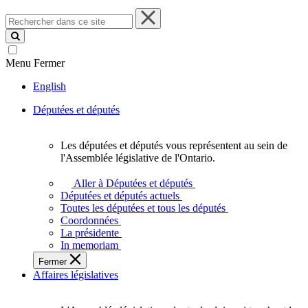
Rechercher
dans
ce
site
Menu
Fermer
English
Députées et députés
Les députées et députés vous représentent au sein de
Les
l'Assemblée législative de l'Ontario.
députées
et
Aller à Députées et députés
députés
Députées et députés actuels
vous
Toutes les députées et tous les députés
représentent
Coordonnées
au
La présidente
sein
In memoriam
de
Fermer
l'Assemblée
Affaires législatives
législative
de
l'Ontario.