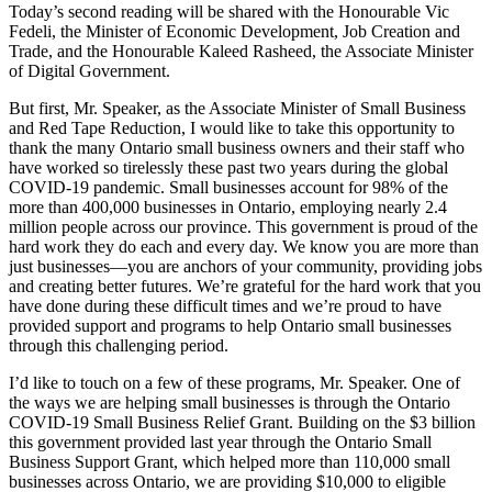
Today’s second reading will be shared with the Honourable Vic
Fedeli, the Minister of Economic Development, Job Creation and
Trade, and the Honourable Kaleed Rasheed, the Associate Minister
of Digital Government.
But first, Mr. Speaker, as the Associate Minister of Small Business
and Red Tape Reduction, I would like to take this opportunity to
thank the many Ontario small business owners and their staff who
have worked so tirelessly these past two years during the global
COVID-19 pandemic. Small businesses account for 98% of the
more than 400,000 businesses in Ontario, employing nearly 2.4
million people across our province. This government is proud of the
hard work they do each and every day. We know you are more than
just businesses—you are anchors of your community, providing jobs
and creating better futures. We’re grateful for the hard work that you
have done during these difficult times and we’re proud to have
provided support and programs to help Ontario small businesses
through this challenging period.
I’d like to touch on a few of these programs, Mr. Speaker. One of
the ways we are helping small businesses is through the Ontario
COVID-19 Small Business Relief Grant. Building on the $3 billion
this government provided last year through the Ontario Small
Business Support Grant, which helped more than 110,000 small
businesses across Ontario, we are providing $10,000 to eligible