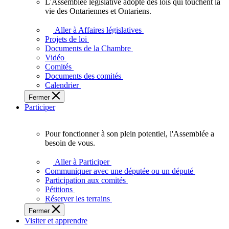
L'Assemblée législative adopte des lois qui touchent la
L'Assemblée
vie des Ontariennes et Ontariens.
législative
adopte
Aller à Affaires législatives
des
Projets de loi
lois
Documents de la Chambre
qui
Vidéo
touchent
Comités
la
Documents des comités
vie
Calendrier
des
Fermer
Ontariennes
Participer
et
Ontariens.
Pour fonctionner à son plein potentiel, l'Assemblée a
Pour
besoin de vous.
fonctionner
à
Aller à Participer
son
Communiquer avec une députée ou un député
plein
Participation aux comités
potentiel,
Pétitions
l'Assemblée
Réserver les terrains
a
Fermer
besoin
Visiter et apprendre
de