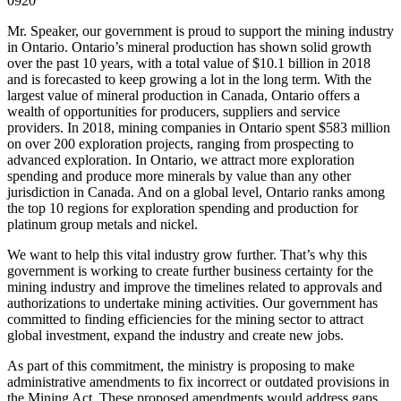
0920
Mr. Speaker, our government is proud to support the mining industry
in Ontario. Ontario’s mineral production has shown solid growth
over the past 10 years, with a total value of $10.1 billion in 2018
and is forecasted to keep growing a lot in the long term. With the
largest value of mineral production in Canada, Ontario offers a
wealth of opportunities for producers, suppliers and service
providers. In 2018, mining companies in Ontario spent $583 million
on over 200 exploration projects, ranging from prospecting to
advanced exploration. In Ontario, we attract more exploration
spending and produce more minerals by value than any other
jurisdiction in Canada. And on a global level, Ontario ranks among
the top 10 regions for exploration spending and production for
platinum group metals and nickel.
We want to help this vital industry grow further. That’s why this
government is working to create further business certainty for the
mining industry and improve the timelines related to approvals and
authorizations to undertake mining activities. Our government has
committed to finding efficiencies for the mining sector to attract
global investment, expand the industry and create new jobs.
As part of this commitment, the ministry is proposing to make
administrative amendments to fix incorrect or outdated provisions in
the Mining Act. These proposed amendments would address gaps