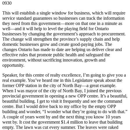
0930
This will establish a single window for business, which will require
service standard guarantees so businesses can track the information
they need from this government—more on that one in a minute as
well—and it will help to level the playing field for Ontario
businesses by changing the government’s approach to procurement.
The change will strengthen the province’s supply chain and help
domestic businesses grow and create good-paying jobs. The
changes Ontario has made to date are helping us deliver clear and
effective rules that promote public health and safeguard the
environment, without sacrificing innovation, growth and
opportunity.
Speaker, for this centre of realty excellence, I’m going to give you a
real example. You’ve heard me in this Legislature speak about the
former OPP station in the city of North Bay—a great example.
When I was mayor of the city of North Bay, I joined the previous
provincial government in opening a new OPP centre. It’s a beautiful,
beautiful building. I get to visit it frequently and see the command
centre. But I would drive back to my office by the empty OPP
building and wonder, “I wonder what they’re going to do with that.”
A couple of years went by and the next thing you know 10 years
went by. It cost the government $1.4 million to leave that building
empty. The lawn was cut every summer. The leaves were raked