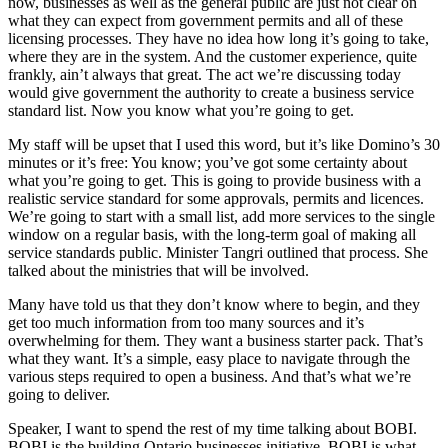
now, businesses as well as the general public are just not clear on
what they can expect from government permits and all of these
licensing processes. They have no idea how long it’s going to take,
where they are in the system. And the customer experience, quite
frankly, ain’t always that great. The act we’re discussing today
would give government the authority to create a business service
standard list. Now you know what you’re going to get.
My staff will be upset that I used this word, but it’s like Domino’s 30
minutes or it’s free: You know; you’ve got some certainty about
what you’re going to get. This is going to provide business with a
realistic service standard for some approvals, permits and licences.
We’re going to start with a small list, add more services to the single
window on a regular basis, with the long-term goal of making all
service standards public. Minister Tangri outlined that process. She
talked about the ministries that will be involved.
Many have told us that they don’t know where to begin, and they
get too much information from too many sources and it’s
overwhelming for them. They want a business starter pack. That’s
what they want. It’s a simple, easy place to navigate through the
various steps required to open a business. And that’s what we’re
going to deliver.
Speaker, I want to spend the rest of my time talking about BOBI.
BOBI is the building Ontario businesses initiative. BOBI is what