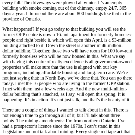
every fall. The driveways were plowed all winter. It’s an empty
building with smoke coming out of the chimney, empty 24/7, 365
days a year. It turns out there are about 800 buildings like that in the
province of Ontario.
What happened? If you go today to that building you will see the
former OPP centre is now a 16-unit apartment for formerly homeless
people and right beside it, which will open this April, is a $3-million
building attached to it. Down the street is another multi-million-
dollar building. Together, those two will have room for 100 low-rent
formerly homeless who will be now housed in this. What we say
with having this centre of realty excellence is all government-owned
properties will make sure that the use is aligned with our key
programs, including affordable housing and long-term care. We’re
not just saying that; in North Bay, we’ve done that. You can go there
today. I met the 16 people who are living in the former OPP station.
I met with them just a few weeks ago. And the new multi-million-
dollar building that’s attached, as I say, will open this spring. It is
happening. It’s in action. It’s not just talk, and that’s the beauty of it.
There are a couple of things I wanted to talk about in this. There is
not enough time to go through all of it, but I’ll talk about three
points. The mining amendments: I’m from northern Ontario. I’ve
had a prospector’s licence since the 1970s. I can’t stand in this
Legislature and not talk about mining. Every single red tape act that