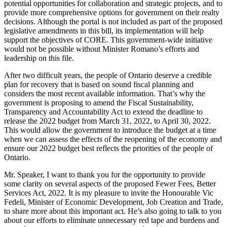
potential opportunities for collaboration and strategic projects, and to
provide more comprehensive options for government on their realty
decisions. Although the portal is not included as part of the proposed
legislative amendments in this bill, its implementation will help
support the objectives of CORE. This government-wide initiative
would not be possible without Minister Romano’s efforts and
leadership on this file.
After two difficult years, the people of Ontario deserve a credible
plan for recovery that is based on sound fiscal planning and
considers the most recent available information. That’s why the
government is proposing to amend the Fiscal Sustainability,
Transparency and Accountability Act to extend the deadline to
release the 2022 budget from March 31, 2022, to April 30, 2022.
This would allow the government to introduce the budget at a time
when we can assess the effects of the reopening of the economy and
ensure our 2022 budget best reflects the priorities of the people of
Ontario.
Mr. Speaker, I want to thank you for the opportunity to provide
some clarity on several aspects of the proposed Fewer Fees, Better
Services Act, 2022. It is my pleasure to invite the Honourable Vic
Fedeli, Minister of Economic Development, Job Creation and Trade,
to share more about this important act. He’s also going to talk to you
about our efforts to eliminate unnecessary red tape and burdens and