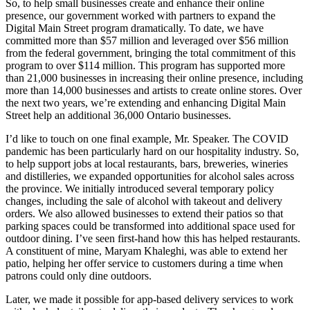
So, to help small businesses create and enhance their online
presence, our government worked with partners to expand the
Digital Main Street program dramatically. To date, we have
committed more than $57 million and leveraged over $56 million
from the federal government, bringing the total commitment of this
program to over $114 million. This program has supported more
than 21,000 businesses in increasing their online presence, including
more than 14,000 businesses and artists to create online stores. Over
the next two years, we’re extending and enhancing Digital Main
Street help an additional 36,000 Ontario businesses.
I’d like to touch on one final example, Mr. Speaker. The COVID
pandemic has been particularly hard on our hospitality industry. So,
to help support jobs at local restaurants, bars, breweries, wineries
and distilleries, we expanded opportunities for alcohol sales across
the province. We initially introduced several temporary policy
changes, including the sale of alcohol with takeout and delivery
orders. We also allowed businesses to extend their patios so that
parking spaces could be transformed into additional space used for
outdoor dining. I’ve seen first-hand how this has helped restaurants.
A constituent of mine, Maryam Khaleghi, was able to extend her
patio, helping her offer service to customers during a time when
patrons could only dine outdoors.
Later, we made it possible for app-based delivery services to work