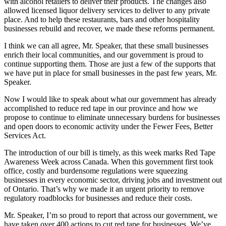
with alcohol retailers to deliver their products. The changes also
allowed licensed liquor delivery services to deliver to any private
place. And to help these restaurants, bars and other hospitality
businesses rebuild and recover, we made these reforms permanent.
I think we can all agree, Mr. Speaker, that these small businesses
enrich their local communities, and our government is proud to
continue supporting them. Those are just a few of the supports that
we have put in place for small businesses in the past few years, Mr.
Speaker.
Now I would like to speak about what our government has already
accomplished to reduce red tape in our province and how we
propose to continue to eliminate unnecessary burdens for businesses
and open doors to economic activity under the Fewer Fees, Better
Services Act.
The introduction of our bill is timely, as this week marks Red Tape
Awareness Week across Canada. When this government first took
office, costly and burdensome regulations were squeezing
businesses in every economic sector, driving jobs and investment out
of Ontario. That’s why we made it an urgent priority to remove
regulatory roadblocks for businesses and reduce their costs.
Mr. Speaker, I’m so proud to report that across our government, we
have taken over 400 actions to cut red tape for businesses. We’ve