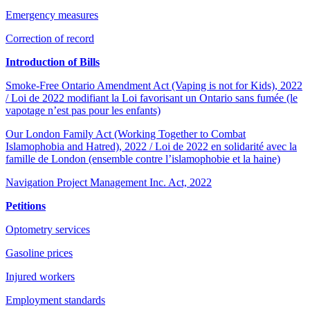
Emergency measures
Correction of record
Introduction of Bills
Smoke-Free Ontario Amendment Act (Vaping is not for Kids), 2022
/ Loi de 2022 modifiant la Loi favorisant un Ontario sans fumée (le
vapotage n’est pas pour les enfants)
Our London Family Act (Working Together to Combat
Islamophobia and Hatred), 2022 / Loi de 2022 en solidarité avec la
famille de London (ensemble contre l’islamophobie et la haine)
Navigation Project Management Inc. Act, 2022
Petitions
Optometry services
Gasoline prices
Injured workers
Employment standards