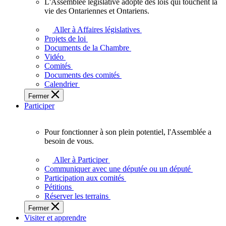
L'Assemblée législative adopte des lois qui touchent la
L'Assemblée
vie des Ontariennes et Ontariens.
législative
adopte
Aller à Affaires législatives
des
Projets de loi
lois
Documents de la Chambre
qui
Vidéo
touchent
Comités
la
Documents des comités
vie
Calendrier
des
Fermer
Ontariennes
Participer
et
Ontariens.
Pour fonctionner à son plein potentiel, l'Assemblée a
Pour
besoin de vous.
fonctionner
à
Aller à Participer
son
Communiquer avec une députée ou un député
plein
Participation aux comités
potentiel,
Pétitions
l'Assemblée
Réserver les terrains
a
Fermer
besoin
Visiter et apprendre
de