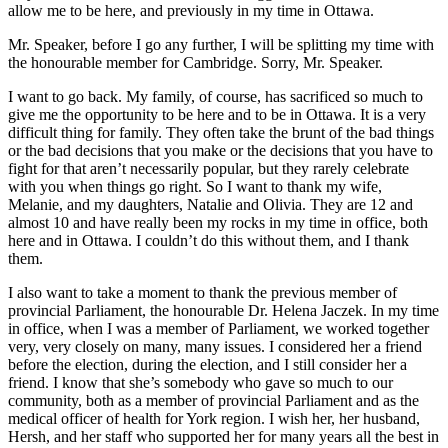
allow me to be here, and previously in my time in Ottawa.
Mr. Speaker, before I go any further, I will be splitting my time with
the honourable member for Cambridge. Sorry, Mr. Speaker.
I want to go back. My family, of course, has sacrificed so much to
give me the opportunity to be here and to be in Ottawa. It is a very
difficult thing for family. They often take the brunt of the bad things
or the bad decisions that you make or the decisions that you have to
fight for that aren’t necessarily popular, but they rarely celebrate
with you when things go right. So I want to thank my wife,
Melanie, and my daughters, Natalie and Olivia. They are 12 and
almost 10 and have really been my rocks in my time in office, both
here and in Ottawa. I couldn’t do this without them, and I thank
them.
I also want to take a moment to thank the previous member of
provincial Parliament, the honourable Dr. Helena Jaczek. In my time
in office, when I was a member of Parliament, we worked together
very, very closely on many, many issues. I considered her a friend
before the election, during the election, and I still consider her a
friend. I know that she’s somebody who gave so much to our
community, both as a member of provincial Parliament and as the
medical officer of health for York region. I wish her, her husband,
Hersh, and her staff who supported her for many years all the best in