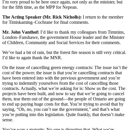
I’m very proud to be here once again, not only as the minister, but
for the fifth time, as the MPP for Nepean.
The Acting Speaker (Mr. Rick Nicholls):
I return to the member
for Timiskaming–Cochrane for final comments.
Mr. John Vanthof:
I’d like to thank my colleagues from Timmins,
London–Fanshawe, the government House leader and the Minister
of Children, Community and Social Services for their comments.
We’ve had a bit of rain, but the forest fire season is still very critical.
I’d like to again thank the MNR.
On the issue of cancelling green energy contracts: The issue isn’t the
cost of the power; the issue is that you’re cancelling contracts that
have been entered into with the previous government and you’re
trying to indemnify yourselves from the cost of cancelling those
contracts. Actually, what we’re asking for is: Show us the cost. The
projects have been built, and now to say that we’re going to cancel
them, tear them out of the ground—the people of Ontario are going
to end up paying huge costs for that. You’re trying to avoid that by
saying, “Oh, no, you can’t sue the government,” and that’s what
you’re putting into this legislation. Quite frankly, that doesn’t make
sense.
You’ve won a majority. No one is disputing that. What we’re