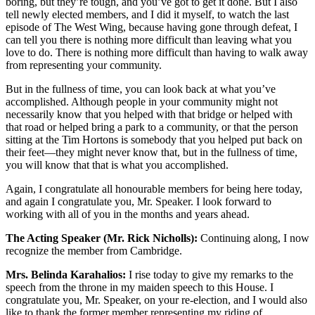
boring, but they’re tough, and you’ve got to get it done. But I also
tell newly elected members, and I did it myself, to watch the last
episode of The West Wing, because having gone through defeat, I
can tell you there is nothing more difficult than leaving what you
love to do. There is nothing more difficult than having to walk away
from representing your community.
But in the fullness of time, you can look back at what you’ve
accomplished. Although people in your community might not
necessarily know that you helped with that bridge or helped with
that road or helped bring a park to a community, or that the person
sitting at the Tim Hortons is somebody that you helped put back on
their feet—they might never know that, but in the fullness of time,
you will know that that is what you accomplished.
Again, I congratulate all honourable members for being here today,
and again I congratulate you, Mr. Speaker. I look forward to
working with all of you in the months and years ahead.
The Acting Speaker (Mr. Rick Nicholls):
Continuing along, I now
recognize the member from Cambridge.
Mrs. Belinda Karahalios:
I rise today to give my remarks to the
speech from the throne in my maiden speech to this House. I
congratulate you, Mr. Speaker, on your re-election, and I would also
like to thank the former member representing my riding of