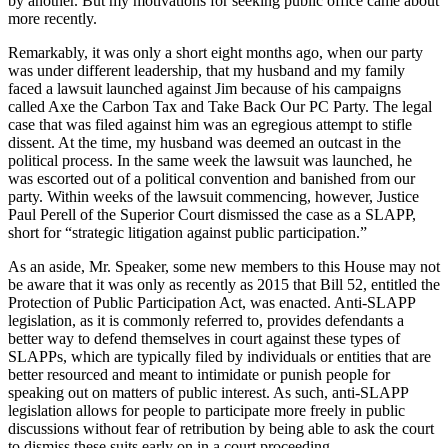
by another. But my motivations for seeking public office came about
more recently.
Remarkably, it was only a short eight months ago, when our party
was under different leadership, that my husband and my family
faced a lawsuit launched against Jim because of his campaigns
called Axe the Carbon Tax and Take Back Our PC Party. The legal
case that was filed against him was an egregious attempt to stifle
dissent. At the time, my husband was deemed an outcast in the
political process. In the same week the lawsuit was launched, he
was escorted out of a political convention and banished from our
party. Within weeks of the lawsuit commencing, however, Justice
Paul Perell of the Superior Court dismissed the case as a SLAPP,
short for “strategic litigation against public participation.”
As an aside, Mr. Speaker, some new members to this House may not
be aware that it was only as recently as 2015 that Bill 52, entitled the
Protection of Public Participation Act, was enacted. Anti-SLAPP
legislation, as it is commonly referred to, provides defendants a
better way to defend themselves in court against these types of
SLAPPs, which are typically filed by individuals or entities that are
better resourced and meant to intimidate or punish people for
speaking out on matters of public interest. As such, anti-SLAPP
legislation allows for people to participate more freely in public
discussions without fear of retribution by being able to ask the court
to dismiss these suits early on in a court proceeding.