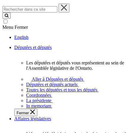
Rechercher
dans
ce
site
Menu
Fermer
English
Députées et députés
Les députées et députés vous représentent au sein de
Les
l'Assemblée législative de l'Ontario.
députées
et
Aller à Députées et députés
députés
Députées et députés actuels
vous
Toutes les députées et tous les députés
représentent
Coordonnées
au
La présidente
sein
In memoriam
de
Fermer
l'Assemblée
Affaires législatives
législative
de
l'Ontario.