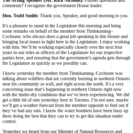
The Acting Speaker (Mr. Rick Nicholls):
Further questions and
comments? I recognize the government House leader.
Hon. Todd Smith:
Thank you, Speaker, and good morning to you.
It’s a pleasure to stand in the Legislature this morning and bring
some remarks on behalf of the member from Timiskaming–
Cochrane, who always does a great job speaking in this House and
bringing local issues to light here in the Legislature. I enjoy working
with him. We’ll be working especially closely over the next four
years in our roles as officers of the Legislature for our respective
parties here, and ensuring that the government’s agenda gets through
the Legislature as quickly as we possibly can.
I know yesterday the member from Timiskaming–Cochrane was
talking about wildfires that are currently burning in northern Ontario
near his community as well, and right across the north. It’s a very
concerning issue that’s happening in northern Ontario right now
with the tinder-dry conditions that we’ve been experiencing. We did
get a little bit of rain yesterday here in Toronto. I’m not sure, maybe
we’ll get a weather forecast from the member opposite to find out if
they’ve had any rain. I know the water bombers have been busy up
there doing the best that they can to try to get this situation under
control.
Yesterday we heard from our Minister of Natural Resources and