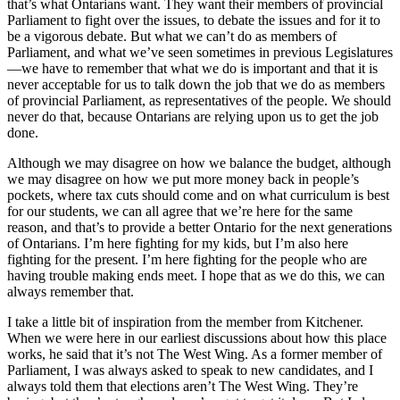
that’s what Ontarians want. They want their members of provincial
Parliament to fight over the issues, to debate the issues and for it to
be a vigorous debate. But what we can’t do as members of
Parliament, and what we’ve seen sometimes in previous Legislatures
—we have to remember that what we do is important and that it is
never acceptable for us to talk down the job that we do as members
of provincial Parliament, as representatives of the people. We should
never do that, because Ontarians are relying upon us to get the job
done.
Although we may disagree on how we balance the budget, although
we may disagree on how we put more money back in people’s
pockets, where tax cuts should come and on what curriculum is best
for our students, we can all agree that we’re here for the same
reason, and that’s to provide a better Ontario for the next generations
of Ontarians. I’m here fighting for my kids, but I’m also here
fighting for the present. I’m here fighting for the people who are
having trouble making ends meet. I hope that as we do this, we can
always remember that.
I take a little bit of inspiration from the member from Kitchener.
When we were here in our earliest discussions about how this place
works, he said that it’s not The West Wing. As a former member of
Parliament, I was always asked to speak to new candidates, and I
always told them that elections aren’t The West Wing. They’re