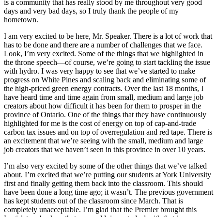
is a community that has really stood by me throughout very good
days and very bad days, so I truly thank the people of my
hometown.
I am very excited to be here, Mr. Speaker. There is a lot of work that
has to be done and there are a number of challenges that we face.
Look, I’m very excited. Some of the things that we highlighted in
the throne speech—of course, we’re going to start tackling the issue
with hydro. I was very happy to see that we’ve started to make
progress on White Pines and scaling back and eliminating some of
the high-priced green energy contracts. Over the last 18 months, I
have heard time and time again from small, medium and large job
creators about how difficult it has been for them to prosper in the
province of Ontario. One of the things that they have continuously
highlighted for me is the cost of energy on top of cap-and-trade
carbon tax issues and on top of overregulation and red tape. There is
an excitement that we’re seeing with the small, medium and large
job creators that we haven’t seen in this province in over 10 years.
I’m also very excited by some of the other things that we’ve talked
about. I’m excited that we’re putting our students at York University
first and finally getting them back into the classroom. This should
have been done a long time ago; it wasn’t. The previous government
has kept students out of the classroom since March. That is
completely unacceptable. I’m glad that the Premier brought this