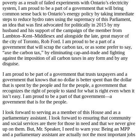
poverty as a result of failed experiments with Ontario’s electricity
system, I am proud to be a part of a government that will bring
common sense back to Ontario’s energy policy by taking immediate
steps to reduce hydro rates using the supremacy of this Parliament,
an idea that was first advocated for politically in 2015 by my
husband and his support of the campaign of the member from
Lambton–Kent–Middlesex and alongside the late, great mayor of
the city of Toronto, Rob Ford. I am proud to be a part of a
government that will scrap the carbon tax, or as some prefer to say,
“axe the carbon tax,” by eliminating cap-and-trade and fighting
against the imposition of all carbon taxes in any form and by any
disguise.
I am proud to be part of a government that trusts taxpayers and a
government that knows that no dollar is better spent than the dollar
that is spent by the people and for the people, a government that
recognizes the right of people to stand for what is right even when it
isn’t easy. I am proud to be a part of that government—a
government that is for the people.
I look forward to serving as a member of this House and as a
parliamentary assistant. I look forward to ensuring that community
and social services are there for those in need and that we never give
up on them. But, Mr. Speaker, I need to warn you: Being an MPP
and a parliamentary assistant are actually not the most important jobs