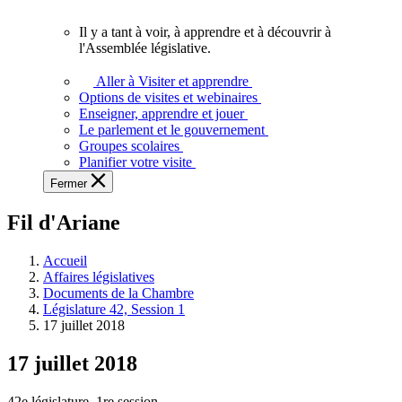
vous.
Il y a tant à voir, à apprendre et à découvrir à
Il
l'Assemblée législative.
y
a
Aller à Visiter et apprendre
tant
Options de visites et webinaires
à
Enseigner, apprendre et jouer
voir,
Le parlement et le gouvernement
à
Groupes scolaires
apprendre
Planifier votre visite
et
Fermer
à
découvrir
Fil d'Ariane
à
l'Assemblée
législative.
Accueil
Affaires législatives
Documents de la Chambre
Législature 42, Session 1
17 juillet 2018
17 juillet 2018
42e législature, 1re session