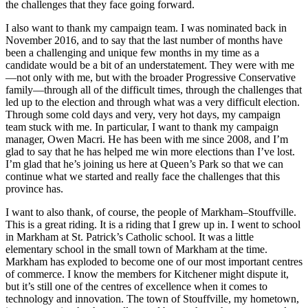
the challenges that they face going forward.
I also want to thank my campaign team. I was nominated back in
November 2016, and to say that the last number of months have
been a challenging and unique few months in my time as a
candidate would be a bit of an understatement. They were with me
—not only with me, but with the broader Progressive Conservative
family—through all of the difficult times, through the challenges that
led up to the election and through what was a very difficult election.
Through some cold days and very, very hot days, my campaign
team stuck with me. In particular, I want to thank my campaign
manager, Owen Macri. He has been with me since 2008, and I’m
glad to say that he has helped me win more elections than I’ve lost.
I’m glad that he’s joining us here at Queen’s Park so that we can
continue what we started and really face the challenges that this
province has.
I want to also thank, of course, the people of Markham–Stouffville.
This is a great riding. It is a riding that I grew up in. I went to school
in Markham at St. Patrick’s Catholic school. It was a little
elementary school in the small town of Markham at the time.
Markham has exploded to become one of our most important centres
of commerce. I know the members for Kitchener might dispute it,
but it’s still one of the centres of excellence when it comes to
technology and innovation. The town of Stouffville, my hometown,