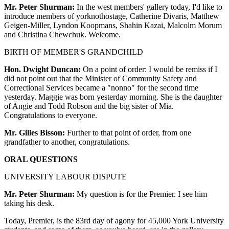
Mr. Peter Shurman:
In the west members' gallery today, I'd like to
introduce members of yorknothostage, Catherine Divaris, Matthew
Geigen-Miller, Lyndon Koopmans, Shahin Kazai, Malcolm Morum
and Christina Chewchuk. Welcome.
BIRTH OF MEMBER'S GRANDCHILD
Hon. Dwight Duncan:
On a point of order: I would be remiss if I
did not point out that the Minister of Community Safety and
Correctional Services became a "nonno" for the second time
yesterday. Maggie was born yesterday morning. She is the daughter
of Angie and Todd Robson and the big sister of Mia.
Congratulations to everyone.
Mr. Gilles Bisson:
Further to that point of order, from one
grandfather to another, congratulations.
ORAL QUESTIONS
UNIVERSITY LABOUR DISPUTE
Mr. Peter Shurman:
My question is for the Premier. I see him
taking his desk.
Today, Premier, is the 83rd day of agony for 45,000 York University