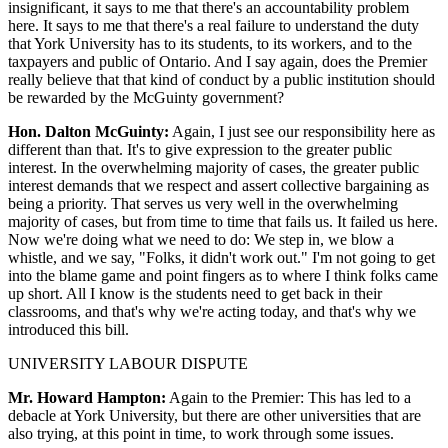
insignificant, it says to me that there's an accountability problem
here. It says to me that there's a real failure to understand the duty
that York University has to its students, to its workers, and to the
taxpayers and public of Ontario. And I say again, does the Premier
really believe that that kind of conduct by a public institution should
be rewarded by the McGuinty government?
Hon. Dalton McGuinty:
Again, I just see our responsibility here as
different than that. It's to give expression to the greater public
interest. In the overwhelming majority of cases, the greater public
interest demands that we respect and assert collective bargaining as
being a priority. That serves us very well in the overwhelming
majority of cases, but from time to time that fails us. It failed us here.
Now we're doing what we need to do: We step in, we blow a
whistle, and we say, "Folks, it didn't work out." I'm not going to get
into the blame game and point fingers as to where I think folks came
up short. All I know is the students need to get back in their
classrooms, and that's why we're acting today, and that's why we
introduced this bill.
UNIVERSITY LABOUR DISPUTE
Mr. Howard Hampton:
Again to the Premier: This has led to a
debacle at York University, but there are other universities that are
also trying, at this point in time, to work through some issues.