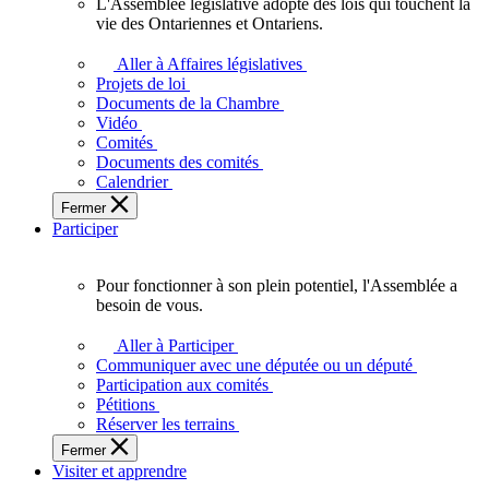
L'Assemblée législative adopte des lois qui touchent la
L'Assemblée
vie des Ontariennes et Ontariens.
législative
adopte
Aller à Affaires législatives
des
Projets de loi
lois
Documents de la Chambre
qui
Vidéo
touchent
Comités
la
Documents des comités
vie
Calendrier
des
Fermer
Ontariennes
Participer
et
Ontariens.
Pour fonctionner à son plein potentiel, l'Assemblée a
Pour
besoin de vous.
fonctionner
à
Aller à Participer
son
Communiquer avec une députée ou un député
plein
Participation aux comités
potentiel,
Pétitions
l'Assemblée
Réserver les terrains
a
Fermer
besoin
Visiter et apprendre
de