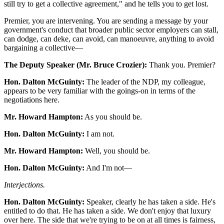
still try to get a collective agreement," and he tells you to get lost.
Premier, you are intervening. You are sending a message by your
government's conduct that broader public sector employers can stall,
can dodge, can deke, can avoid, can manoeuvre, anything to avoid
bargaining a collective—
The Deputy Speaker (Mr. Bruce Crozier):
Thank you. Premier?
Hon. Dalton McGuinty:
The leader of the NDP, my colleague,
appears to be very familiar with the goings-on in terms of the
negotiations here.
Mr. Howard Hampton:
As you should be.
Hon. Dalton McGuinty:
I am not.
Mr. Howard Hampton:
Well, you should be.
Hon. Dalton McGuinty:
And I'm not—
Interjections.
Hon. Dalton McGuinty:
Speaker, clearly he has taken a side. He's
entitled to do that. He has taken a side. We don't enjoy that luxury
over here. The side that we're trying to be on at all times is fairness,