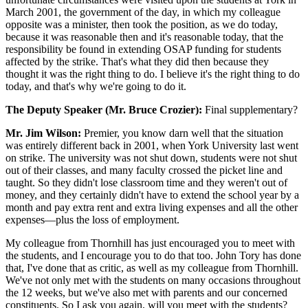
March 2001, the government of the day, in which my colleague
opposite was a minister, then took the position, as we do today,
because it was reasonable then and it's reasonable today, that the
responsibility be found in extending OSAP funding for students
affected by the strike. That's what they did then because they
thought it was the right thing to do. I believe it's the right thing to do
today, and that's why we're going to do it.
The Deputy Speaker (Mr. Bruce Crozier):
Final supplementary?
Mr. Jim Wilson:
Premier, you know darn well that the situation
was entirely different back in 2001, when York University last went
on strike. The university was not shut down, students were not shut
out of their classes, and many faculty crossed the picket line and
taught. So they didn't lose classroom time and they weren't out of
money, and they certainly didn't have to extend the school year by a
month and pay extra rent and extra living expenses and all the other
expenses—plus the loss of employment.
My colleague from Thornhill has just encouraged you to meet with
the students, and I encourage you to do that too. John Tory has done
that, I've done that as critic, as well as my colleague from Thornhill.
We've not only met with the students on many occasions throughout
the 12 weeks, but we've also met with parents and our concerned
constituents. So I ask you again, will you meet with the students?