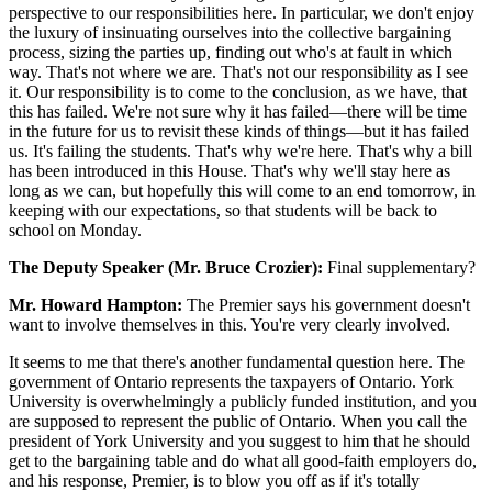
perspective to our responsibilities here. In particular, we don't enjoy
the luxury of insinuating ourselves into the collective bargaining
process, sizing the parties up, finding out who's at fault in which
way. That's not where we are. That's not our responsibility as I see
it. Our responsibility is to come to the conclusion, as we have, that
this has failed. We're not sure why it has failed—there will be time
in the future for us to revisit these kinds of things—but it has failed
us. It's failing the students. That's why we're here. That's why a bill
has been introduced in this House. That's why we'll stay here as
long as we can, but hopefully this will come to an end tomorrow, in
keeping with our expectations, so that students will be back to
school on Monday.
The Deputy Speaker (Mr. Bruce Crozier):
Final supplementary?
Mr. Howard Hampton:
The Premier says his government doesn't
want to involve themselves in this. You're very clearly involved.
It seems to me that there's another fundamental question here. The
government of Ontario represents the taxpayers of Ontario. York
University is overwhelmingly a publicly funded institution, and you
are supposed to represent the public of Ontario. When you call the
president of York University and you suggest to him that he should
get to the bargaining table and do what all good-faith employers do,
and his response, Premier, is to blow you off as if it's totally