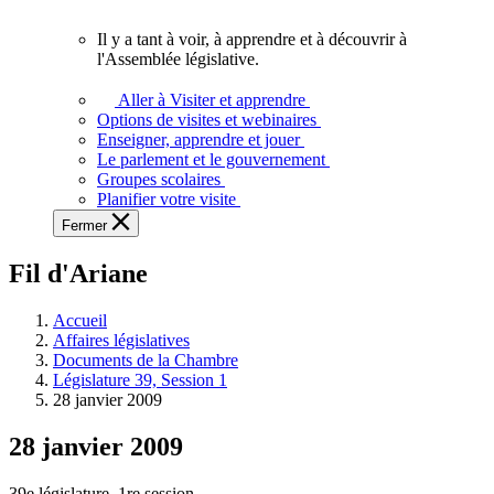
vous.
Il y a tant à voir, à apprendre et à découvrir à
Il
l'Assemblée législative.
y
a
Aller à Visiter et apprendre
tant
Options de visites et webinaires
à
Enseigner, apprendre et jouer
voir,
Le parlement et le gouvernement
à
Groupes scolaires
apprendre
Planifier votre visite
et
Fermer
à
découvrir
Fil d'Ariane
à
l'Assemblée
législative.
Accueil
Affaires législatives
Documents de la Chambre
Législature 39, Session 1
28 janvier 2009
28 janvier 2009
39e législature, 1re session