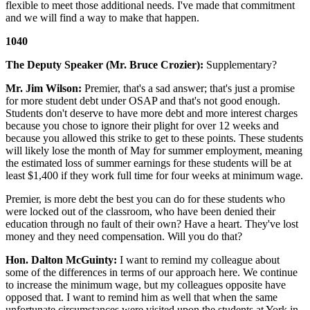
flexible to meet those additional needs. I've made that commitment
and we will find a way to make that happen.
1040
The Deputy Speaker (Mr. Bruce Crozier):
Supplementary?
Mr. Jim Wilson:
Premier, that's a sad answer; that's just a promise
for more student debt under OSAP and that's not good enough.
Students don't deserve to have more debt and more interest charges
because you chose to ignore their plight for over 12 weeks and
because you allowed this strike to get to these points. These students
will likely lose the month of May for summer employment, meaning
the estimated loss of summer earnings for these students will be at
least $1,400 if they work full time for four weeks at minimum wage.
Premier, is more debt the best you can do for these students who
were locked out of the classroom, who have been denied their
education through no fault of their own? Have a heart. They've lost
money and they need compensation. Will you do that?
Hon. Dalton McGuinty:
I want to remind my colleague about
some of the differences in terms of our approach here. We continue
to increase the minimum wage, but my colleagues opposite have
opposed that. I want to remind him as well that when the same
unfortunate circumstances were visited upon the students at York in