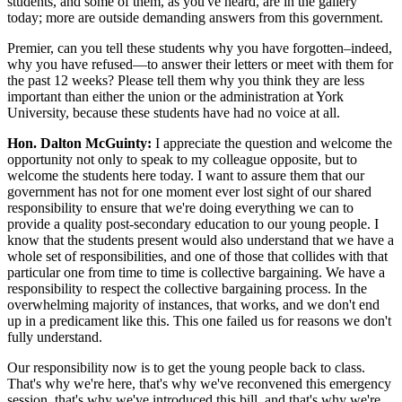
students, and some of them, as you've heard, are in the gallery
today; more are outside demanding answers from this government.
Premier, can you tell these students why you have forgotten–indeed,
why you have refused—to answer their letters or meet with them for
the past 12 weeks? Please tell them why you think they are less
important than either the union or the administration at York
University, because these students have had no voice at all.
Hon. Dalton McGuinty:
I appreciate the question and welcome the
opportunity not only to speak to my colleague opposite, but to
welcome the students here today. I want to assure them that our
government has not for one moment ever lost sight of our shared
responsibility to ensure that we're doing everything we can to
provide a quality post-secondary education to our young people. I
know that the students present would also understand that we have a
whole set of responsibilities, and one of those that collides with that
particular one from time to time is collective bargaining. We have a
responsibility to respect the collective bargaining process. In the
overwhelming majority of instances, that works, and we don't end
up in a predicament like this. This one failed us for reasons we don't
fully understand.
Our responsibility now is to get the young people back to class.
That's why we're here, that's why we've reconvened this emergency
session, that's why we've introduced this bill, and that's why we're