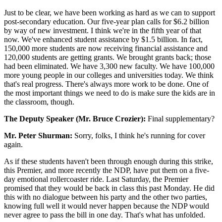
Just to be clear, we have been working as hard as we can to support
post-secondary education. Our five-year plan calls for $6.2 billion
by way of new investment. I think we're in the fifth year of that
now. We've enhanced student assistance by $1.5 billion. In fact,
150,000 more students are now receiving financial assistance and
120,000 students are getting grants. We brought grants back; those
had been eliminated. We have 3,300 new faculty. We have 100,000
more young people in our colleges and universities today. We think
that's real progress. There's always more work to be done. One of
the most important things we need to do is make sure the kids are in
the classroom, though.
The Deputy Speaker (Mr. Bruce Crozier):
Final supplementary?
Mr. Peter Shurman:
Sorry, folks, I think he's running for cover
again.
As if these students haven't been through enough during this strike,
this Premier, and more recently the NDP, have put them on a five-
day emotional rollercoaster ride. Last Saturday, the Premier
promised that they would be back in class this past Monday. He did
this with no dialogue between his party and the other two parties,
knowing full well it would never happen because the NDP would
never agree to pass the bill in one day. That's what has unfolded.