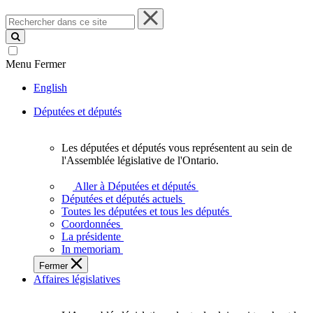
Rechercher
dans
ce
site
Menu
Fermer
English
Députées et députés
Les députées et députés vous représentent au sein de
Les
l'Assemblée législative de l'Ontario.
députées
et
Aller à Députées et députés
députés
Députées et députés actuels
vous
Toutes les députées et tous les députés
représentent
Coordonnées
au
La présidente
sein
In memoriam
de
Fermer
l'Assemblée
Affaires législatives
législative
de
l'Ontario.