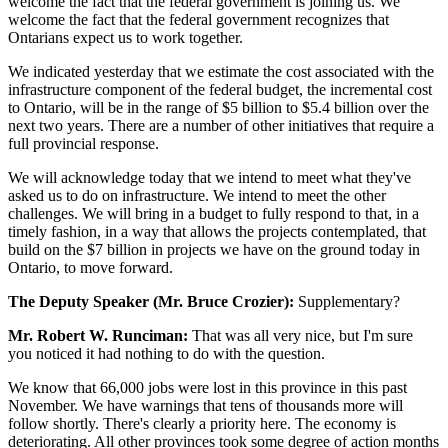
welcome the fact that the federal government is joining us. We
welcome the fact that the federal government recognizes that
Ontarians expect us to work together.
We indicated yesterday that we estimate the cost associated with the
infrastructure component of the federal budget, the incremental cost
to Ontario, will be in the range of $5 billion to $5.4 billion over the
next two years. There are a number of other initiatives that require a
full provincial response.
We will acknowledge today that we intend to meet what they've
asked us to do on infrastructure. We intend to meet the other
challenges. We will bring in a budget to fully respond to that, in a
timely fashion, in a way that allows the projects contemplated, that
build on the $7 billion in projects we have on the ground today in
Ontario, to move forward.
The Deputy Speaker (Mr. Bruce Crozier):
Supplementary?
Mr. Robert W. Runciman:
That was all very nice, but I'm sure
you noticed it had nothing to do with the question.
We know that 66,000 jobs were lost in this province in this past
November. We have warnings that tens of thousands more will
follow shortly. There's clearly a priority here. The economy is
deteriorating. All other provinces took some degree of action months