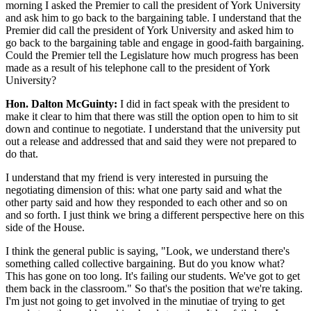
morning I asked the Premier to call the president of York University
and ask him to go back to the bargaining table. I understand that the
Premier did call the president of York University and asked him to
go back to the bargaining table and engage in good-faith bargaining.
Could the Premier tell the Legislature how much progress has been
made as a result of his telephone call to the president of York
University?
Hon. Dalton McGuinty:
I did in fact speak with the president to
make it clear to him that there was still the option open to him to sit
down and continue to negotiate. I understand that the university put
out a release and addressed that and said they were not prepared to
do that.
I understand that my friend is very interested in pursuing the
negotiating dimension of this: what one party said and what the
other party said and how they responded to each other and so on
and so forth. I just think we bring a different perspective here on this
side of the House.
I think the general public is saying, "Look, we understand there's
something called collective bargaining. But do you know what?
This has gone on too long. It's failing our students. We've got to get
them back in the classroom." So that's the position that we're taking.
I'm just not going to get involved in the minutiae of trying to get