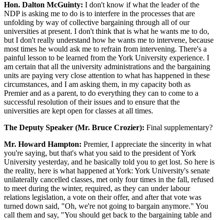
Hon. Dalton McGuinty:
I don't know if what the leader of the
NDP is asking me to do is to interfere in the processes that are
unfolding by way of collective bargaining through all of our
universities at present. I don't think that is what he wants me to do,
but I don't really understand how he wants me to intervene, because
most times he would ask me to refrain from intervening. There's a
painful lesson to be learned from the York University experience. I
am certain that all the university administrations and the bargaining
units are paying very close attention to what has happened in these
circumstances, and I am asking them, in my capacity both as
Premier and as a parent, to do everything they can to come to a
successful resolution of their issues and to ensure that the
universities are kept open for classes at all times.
The Deputy Speaker (Mr. Bruce Crozier):
Final supplementary?
Mr. Howard Hampton:
Premier, I appreciate the sincerity in what
you're saying, but that's what you said to the president of York
University yesterday, and he basically told you to get lost. So here is
the reality, here is what happened at York: York University's senate
unilaterally cancelled classes, met only four times in the fall, refused
to meet during the winter, required, as they can under labour
relations legislation, a vote on their offer, and after that vote was
turned down said, "Oh, we're not going to bargain anymore." You
call them and say, "You should get back to the bargaining table and