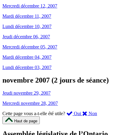
Mercredi décembre 12, 2007
Mardi décembre 11, 2007
Lundi décembre 10, 2007
Jeudi décembre 06, 2007
Mercredi décembre 05, 2007
Mardi décembre 04, 2007
Lundi décembre 03, 2007
novembre 2007 (2 jours de séance)
Jeudi novembre 29, 2007
Mercredi novembre 28, 2007
,
,
Cette page vous a-t-elle été utile?
Oui
Non
cette
cette
Haut de page
page
page
m’a
ne
Assemblée législative de l’Ontario
été
m’a