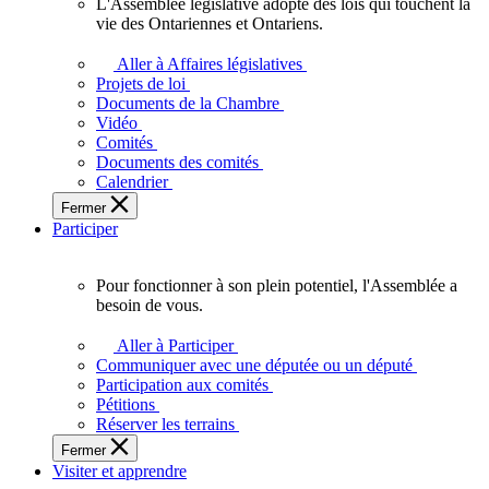
L'Assemblée législative adopte des lois qui touchent la
L'Assemblée
vie des Ontariennes et Ontariens.
législative
adopte
Aller à Affaires législatives
des
Projets de loi
lois
Documents de la Chambre
qui
Vidéo
touchent
Comités
la
Documents des comités
vie
Calendrier
des
Fermer
Ontariennes
Participer
et
Ontariens.
Pour fonctionner à son plein potentiel, l'Assemblée a
Pour
besoin de vous.
fonctionner
à
Aller à Participer
son
Communiquer avec une députée ou un député
plein
Participation aux comités
potentiel,
Pétitions
l'Assemblée
Réserver les terrains
a
Fermer
besoin
Visiter et apprendre
de