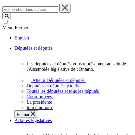
Rechercher
dans
ce
site
Menu
Fermer
English
Députées et députés
Les députées et députés vous représentent au sein de
Les
l'Assemblée législative de l'Ontario.
députées
et
Aller à Députées et députés
députés
Députées et députés actuels
vous
Toutes les députées et tous les députés
représentent
Coordonnées
au
La présidente
sein
In memoriam
de
Fermer
l'Assemblée
Affaires législatives
législative
de
l'Ontario.