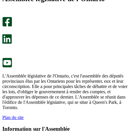
utile.
pas
Un
été
sondage
utile.
facultatif
Un
s’ouvre
sondage
dans
facultatif
un
s’ouvre
nouvel
dans
onglet.
un
nouvel
onglet.
L'Assemblée législative de l'Ontario, c'est l'assemblée des députés
provinciaux élus par les Ontariens pour les représenter, eux et leur
circonscription. Elle a pour principales tâches de débattre et de voter
les lois, d'obliger le gouvernement à rendre des comptes, et
d'approuver les dépenses de ce dernier. L'Assemblée se réunit dans
l'édifice de l'Assemblée législative, qui se situe à Queen's Park, à
Toronto.
Plan du site
Information sur l'Assemblée