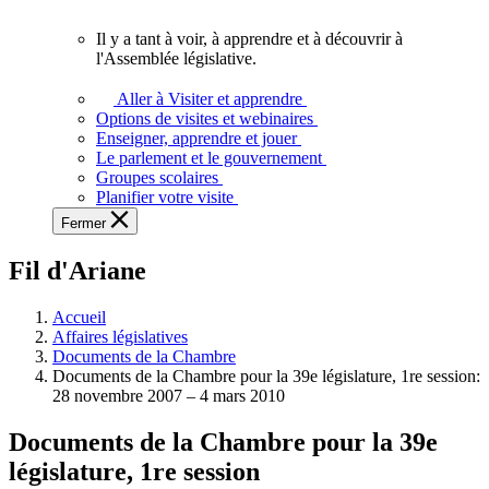
vous.
Il y a tant à voir, à apprendre et à découvrir à
Il
l'Assemblée législative.
y
a
Aller à Visiter et apprendre
tant
Options de visites et webinaires
à
Enseigner, apprendre et jouer
voir,
Le parlement et le gouvernement
à
Groupes scolaires
apprendre
Planifier votre visite
et
Fermer
à
découvrir
Fil d'Ariane
à
l'Assemblée
législative.
Accueil
Affaires législatives
Documents de la Chambre
Documents de la Chambre pour la 39e législature, 1re session:
28 novembre 2007 – 4 mars 2010
Documents de la Chambre pour la 39e
législature, 1re session