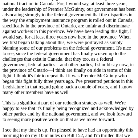
national traction in Canada. For, I would say, at least three years,
under the leadership of Premier McGuinty, our government has been
advocating strongly to the federal government that the disparities in
the way the employment insurance program is rolled out in Canada,
specifically in the province of Ontario, are unfair and discriminate
against workers in this province. We have been leading this fight, I
would say, for at least three years now here in the province. When
we first began talking about this, we were portrayed as simply
blaming some of our problems on the federal government. It's nice
to see, since the federal government has finally woken up to the
challenges that exist in Canada, that they too, as a federal
government, federal parties—and other parties, I should say now, in
the province of Ontario—I think are finally on side in terms of this
fight. I think it's fair to repeat that it was Premier McGuinty who
began this fight fully three years ago. I've presented petitions in this
Legislature in that regard going back a couple of years, and I know
many other members have as well.
This is a significant part of our reduction strategy as well. We're
happy to see that it's finally being recognized and acknowledged by
other parties and by the national government, and we look forward
to seeing more positive work on that as we move forward.
I see that my time is up. I'm pleased to have had an opportunity this
morning to do my 10 minutes on Bill 152, and I'm thrilled that we