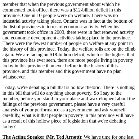
member that when the previous government about which he
commented took office, there was a $12-billion deficit in this
province. One in 10 people were on welfare. There was no
industrial activity taking place. Ontario was in fact at the bottom of
the list of provinces in terms of economic activity. When his
government took office in 2003, there were in fact renewed activity
and economic development activities taking place in the province.
There were the fewest number of people on welfare at any point in
the history of this province. Today, the welfare rolls are on the climb
again. We are facing an $18-billion deficit, which is the highest that
this province has ever seen, there are more people living in poverty
today in this province than ever before in the history of this
province, and this member and this government have no plan
whatsoever.
Today, we're debating a bill that is hollow rhetoric. There is nothing
in this bill that will do anything about poverty. So I say to the
member, before you stand in your place and wax eloquent about the
failings of the previous government, please have a very careful
analysis of your performance as a government and ask yourself
carefully, what is it that people in poverty in this province will have
as a result of this hollow piece of legislation that we're debating
today?
The Acting Speaker (Mr. Ted Arnott):
We have time for one last