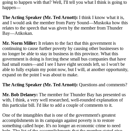
going to happen with that? Well, I'll tell you what I think is going to
happen—
The Acting Speaker (Mr. Ted Arnott):
I think I know what it is,
and I would ask the member from Parry Sound—Muskoka how this
relates to the speech that was given by the member from Thunder
Bay—Atikokan.
Mr. Norm Miller:
It relates to the fact that this government is
continuing to cause further poverty by causing other businesses to
no longer be able to stay in business in this province. What this
government is doing is forcing these small bus companies that have
had small routes—and I see I have eight seconds left, so I won't be
able to fully explain my point now, but I will, at another opportunity,
expand on the point I was about to make.
The Acting Speaker (Mr. Ted Arnott):
Questions and comments?
Mr. Bob Delaney:
The member for Thunder Bay has presented us
with, I think, a very well researched, well-rounded explanation of
this particular bill. I'd like to add a couple of comments to it.
One of the intangibles that is one of the government's greatest
accomplishments in its campaign against poverty is to restore
something called hope. It's no longer an economic crime to need
help. The list of the accomplishments that the member stated give