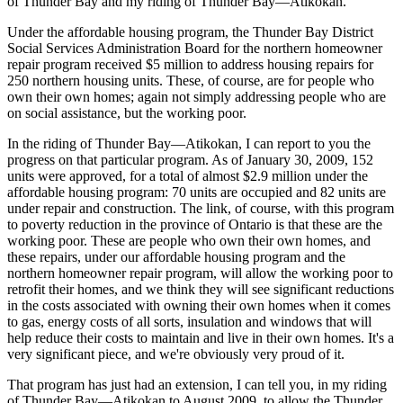
of Thunder Bay and my riding of Thunder Bay—Atikokan.
Under the affordable housing program, the Thunder Bay District
Social Services Administration Board for the northern homeowner
repair program received $5 million to address housing repairs for
250 northern housing units. These, of course, are for people who
own their own homes; again not simply addressing people who are
on social assistance, but the working poor.
In the riding of Thunder Bay—Atikokan, I can report to you the
progress on that particular program. As of January 30, 2009, 152
units were approved, for a total of almost $2.9 million under the
affordable housing program: 70 units are occupied and 82 units are
under repair and construction. The link, of course, with this program
to poverty reduction in the province of Ontario is that these are the
working poor. These are people who own their own homes, and
these repairs, under our affordable housing program and the
northern homeowner repair program, will allow the working poor to
retrofit their homes, and we think they will see significant reductions
in the costs associated with owning their own homes when it comes
to gas, energy costs of all sorts, insulation and windows that will
help reduce their costs to maintain and live in their own homes. It's a
very significant piece, and we're obviously very proud of it.
That program has just had an extension, I can tell you, in my riding
of Thunder Bay—Atikokan to August 2009, to allow the Thunder