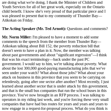
are doing what we're doing. I thank the Minister of Children and
Youth Services for all of her great work, especially on the Ontario
child benefit. I know she's very proud of that particular piece and I
was pleased to present that to my community of Thunder Bay—
Atikokan on Friday.
The Acting Speaker (Mr. Ted Arnott):
Questions and comments?
Mr. Norm Miller:
I'm pleased to have a moment to add some
comments to the speech from the member from Thunder Bay—
Atikokan talking about Bill 152, the poverty reduction bill that
doesn't seem to have a plan in it. Now, the member was talking
about past governments and about "significant regression"—I think
that was his exact terminology—back under the past PC
government. I would say to him, we're talking about poverty. What
about the lost 300,000 good-paying manufacturing jobs that we've
seen under your watch? What about those jobs? What about your
attack on business in this province that you seem to be carrying on
relentlessly, going after one sector after another? Most recently, I just
learned about another sector that is under attack by this government,
and that is the small bus companies that run the school buses in this
province. You've now brought in an RFP process. I was talking to
operators in my riding last week, and you're forcing these very small
companies that have had bus routes for years and years and years to
now engage in a request-for-proposal process. What do you think is