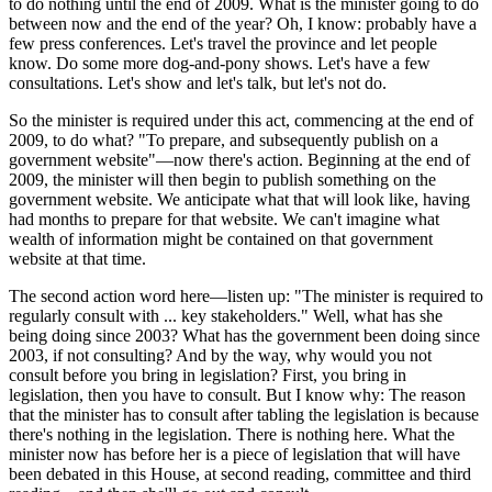
to do nothing until the end of 2009. What is the minister going to do
between now and the end of the year? Oh, I know: probably have a
few press conferences. Let's travel the province and let people
know. Do some more dog-and-pony shows. Let's have a few
consultations. Let's show and let's talk, but let's not do.
So the minister is required under this act, commencing at the end of
2009, to do what? "To prepare, and subsequently publish on a
government website"—now there's action. Beginning at the end of
2009, the minister will then begin to publish something on the
government website. We anticipate what that will look like, having
had months to prepare for that website. We can't imagine what
wealth of information might be contained on that government
website at that time.
The second action word here—listen up: "The minister is required to
regularly consult with ... key stakeholders." Well, what has she
being doing since 2003? What has the government been doing since
2003, if not consulting? And by the way, why would you not
consult before you bring in legislation? First, you bring in
legislation, then you have to consult. But I know why: The reason
that the minister has to consult after tabling the legislation is because
there's nothing in the legislation. There is nothing here. What the
minister now has before her is a piece of legislation that will have
been debated in this House, at second reading, committee and third