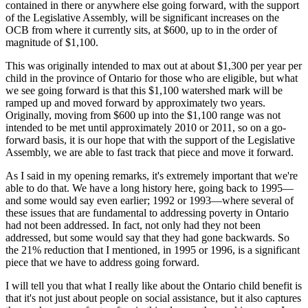
contained in there or anywhere else going forward, with the support
of the Legislative Assembly, will be significant increases on the
OCB from where it currently sits, at $600, up to in the order of
magnitude of $1,100.
This was originally intended to max out at about $1,300 per year per
child in the province of Ontario for those who are eligible, but what
we see going forward is that this $1,100 watershed mark will be
ramped up and moved forward by approximately two years.
Originally, moving from $600 up into the $1,100 range was not
intended to be met until approximately 2010 or 2011, so on a go-
forward basis, it is our hope that with the support of the Legislative
Assembly, we are able to fast track that piece and move it forward.
As I said in my opening remarks, it's extremely important that we're
able to do that. We have a long history here, going back to 1995—
and some would say even earlier; 1992 or 1993—where several of
these issues that are fundamental to addressing poverty in Ontario
had not been addressed. In fact, not only had they not been
addressed, but some would say that they had gone backwards. So
the 21% reduction that I mentioned, in 1995 or 1996, is a significant
piece that we have to address going forward.
I will tell you that what I really like about the Ontario child benefit is
that it's not just about people on social assistance, but it also captures