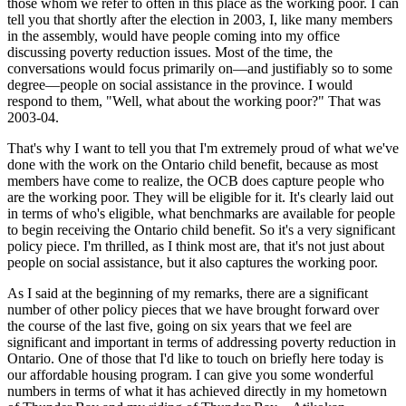
those whom we refer to often in this place as the working poor. I can
tell you that shortly after the election in 2003, I, like many members
in the assembly, would have people coming into my office
discussing poverty reduction issues. Most of the time, the
conversations would focus primarily on—and justifiably so to some
degree—people on social assistance in the province. I would
respond to them, "Well, what about the working poor?" That was
2003-04.
That's why I want to tell you that I'm extremely proud of what we've
done with the work on the Ontario child benefit, because as most
members have come to realize, the OCB does capture people who
are the working poor. They will be eligible for it. It's clearly laid out
in terms of who's eligible, what benchmarks are available for people
to begin receiving the Ontario child benefit. So it's a very significant
policy piece. I'm thrilled, as I think most are, that it's not just about
people on social assistance, but it also captures the working poor.
As I said at the beginning of my remarks, there are a significant
number of other policy pieces that we have brought forward over
the course of the last five, going on six years that we feel are
significant and important in terms of addressing poverty reduction in
Ontario. One of those that I'd like to touch on briefly here today is
our affordable housing program. I can give you some wonderful
numbers in terms of what it has achieved directly in my hometown