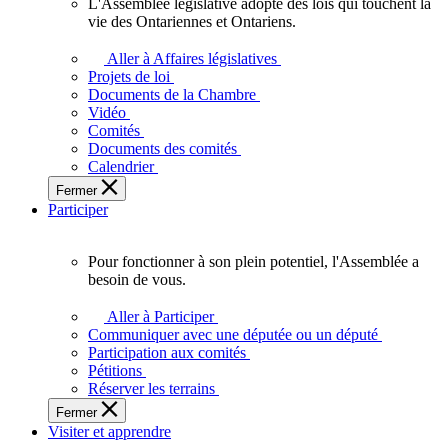
L'Assemblée législative adopte des lois qui touchent la
L'Assemblée
vie des Ontariennes et Ontariens.
législative
adopte
Aller à Affaires législatives
des
Projets de loi
lois
Documents de la Chambre
qui
Vidéo
touchent
Comités
la
Documents des comités
vie
Calendrier
des
Fermer
Ontariennes
Participer
et
Ontariens.
Pour fonctionner à son plein potentiel, l'Assemblée a
Pour
besoin de vous.
fonctionner
à
Aller à Participer
son
Communiquer avec une députée ou un député
plein
Participation aux comités
potentiel,
Pétitions
l'Assemblée
Réserver les terrains
a
Fermer
besoin
Visiter et apprendre
de