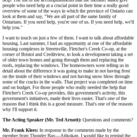
people who need help at a crucial point in their time a really good
overview of some of the ways in which the province of Ontario can
look at them and say, "We are all part of the same family of
Ontarians. If you need help, you're one of us. If you need help, we'll
help you."
I want to touch on just a few of them. I want to talk about affordable
housing. Last summer, I had an opportunity at one of the affordable
housing complexes in Streetsville, Fletcher's Creek Co-op, at the
corner of Bristol and Creditview, to look a development taking a set
of older town homes and going through them and replacing the
roofs, replacing the windows. The homeowners were telling us in
detail about the difference it was going to make in not having frost
on the inside of their windows and not having snow blow through
some of the cracks in the walls. That project was completed on time
and on budget. For those people who really needed the help that
Fletcher's Creek Co-op provides, this government's activity, this
government's initiatives, made their lives easier. That's one of the
reasons that I think this is a good measure. That's one of the reasons
why I'll support it.
The Acting Speaker (Mr. Ted Arnott):
Questions and comments?
Mr. Frank Klees:
In response to the comments made by the
member from Thunder Bay—Atikokan, I would like to remind the