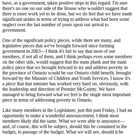
have, as a government, taken positive steps in this regard. I'm sure
there's no one on our side of the House who wouldn't suggest that
there is more work yet to be done, but we do feel that we have made
significant strides in terms of trying to address what had been some
neglect over the last number of years upon our arrival to
government.
One of the significant policy pieces, while there are many, and
legislative pieces that we've brought forward since forming
government in 2003—I think it's fair to say that most of our
members, if not all of them, and I think perhaps even some members
on the other side, would suggest that the main plank and the main
policy piece that we brought forward to try and address poverty in
the province of Ontario would be our Ontario child benefit, brought
forward by the Minister of Children and Youth Services. I know it's
a piece that that minister has worked very hard on, obviously, with
the leadership and direction of Premier McGuinty. We have
managed to bring forward what we feel is the single most important
piece in terms of addressing poverty in Ontario.
Like many members in the Legislature, just this past Friday, I had an
opportunity to make a wonderful announcement. I think most
members likely did the same. What we were able to announce—
and, of course, this will be subject, should this be contained in the
budget, to passage of the budget. What we will see, should it be