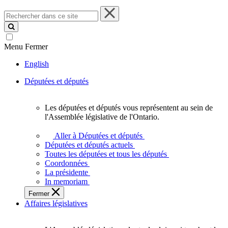
Rechercher
dans
ce
site
Menu
Fermer
English
Députées et députés
Les députées et députés vous représentent au sein de
Les
l'Assemblée législative de l'Ontario.
députées
et
Aller à Députées et députés
députés
Députées et députés actuels
vous
Toutes les députées et tous les députés
représentent
Coordonnées
au
La présidente
sein
In memoriam
de
Fermer
l'Assemblée
Affaires législatives
législative
de
l'Ontario.