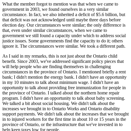
What the member forgot to mention was that when we came to
government in 2003, we found ourselves in a very similar
circumstance. In fact, we also inherited a deficit of $5.6 billion, but
that deficit was not acknowledged until maybe three days before
election day. Our circumstances were similar; the only difference is
that, even under similar circumstances, when we came to
government we still found a capacity under which to address social
justice issues. Some governments find the capacity to do it; others
ignore it. The circumstances were similar. We took a different path.
As I said in my remarks, this is not just about the Ontario child
benefit. Since 2003, we've addressed significant policy pieces that
will help people who are finding themselves in challenging
circumstances in the province of Ontario. I mentioned briefly a rent
bank; I didn't mention the energy bank. I didn't have an opportunity
in my 10 minutes to talk about minimum wage. I didn't have an
opportunity to talk about providing free immunization for people in
the province of Ontario. I talked about the northern home repair
program. I didn't have an opportunity to talk about baby screening.
We talked a bit about social housing. We didn't talk about the
increases we brought in to Ontario Works and Ontario disability
support payments. We didn't talk about the increases that we brought
in to injured workers for the first time in about 10 or 15 years in the
province of Ontario, or the infrastructure that we've invested in to
help keep taxes low for people.