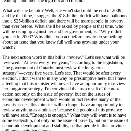
reading—and then she'll go out and consult.
What will she be told? Well, she won't start until the end of 2009,
and by that time, I suggest the $18-billion deficit will have ballooned
into a $25-billion deficit, and there will be more people in poverty
than ever before. What she'll be asked by people at that time, who
will be rising up against her and her government, is: "Why didn't
you act in 2003? Why didn't you act before now to do something
about an issue that you knew full well was growing under your
watch?"
The next action word in this bill is "review." Let's see what will be
reviewed. "At least every five years," according to the legislation,
"the government of Ontario must review the long-term ...
strategy"—every five years. Let's see. That would be after every
election. I don't want to in any way be presumptive here, but I have
a feeling that this minister will never have an opportunity to review
her long-term strategy. I'm convinced that as a result of the non-
action not only on the issue of poverty, but on the issues of
economic development which would in fact resolve many of the
poverty issues, this minister will no longer have an opportunity to
review anything as a minister because the people of this province
will have said, "Enough is enough." What they will want is to have
some leadership, not only on the issue of poverty, but on the issue of
economic development and stability, so that people in this province
will once again have hope.