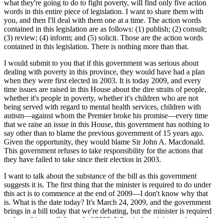
what they're going to do to fight poverty, will find only five action
words in this entire piece of legislation. I want to share them with
you, and then I'll deal with them one at a time. The action words
contained in this legislation are as follows: (1) publish; (2) consult;
(3) review; (4) inform; and (5) solicit. Those are the action words
contained in this legislation. There is nothing more than that.
I would submit to you that if this government was serious about
dealing with poverty in this province, they would have had a plan
when they were first elected in 2003. It is today 2009, and every
time issues are raised in this House about the dire straits of people,
whether it's people in poverty, whether it's children who are not
being served with regard to mental health services, children with
autism—against whom the Premier broke his promise—every time
that we raise an issue in this House, this government has nothing to
say other than to blame the previous government of 15 years ago.
Given the opportunity, they would blame Sir John A. Macdonald.
This government refuses to take responsibility for the actions that
they have failed to take since their election in 2003.
I want to talk about the substance of the bill as this government
suggests it is. The first thing that the minister is required to do under
this act is to commence at the end of 2009—I don't know why that
is. What is the date today? It's March 24, 2009, and the government
brings in a bill today that we're debating, but the minister is required