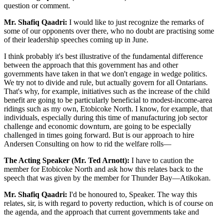
question or comment.
Mr. Shafiq Qaadri:
I would like to just recognize the remarks of
some of our opponents over there, who no doubt are practising some
of their leadership speeches coming up in June.
I think probably it's best illustrative of the fundamental difference
between the approach that this government has and other
governments have taken in that we don't engage in wedge politics.
We try not to divide and rule, but actually govern for all Ontarians.
That's why, for example, initiatives such as the increase of the child
benefit are going to be particularly beneficial to modest-income-area
ridings such as my own, Etobicoke North. I know, for example, that
individuals, especially during this time of manufacturing job sector
challenge and economic downturn, are going to be especially
challenged in times going forward. But is our approach to hire
Andersen Consulting on how to rid the welfare rolls—
The Acting Speaker (Mr. Ted Arnott):
I have to caution the
member for Etobicoke North and ask how this relates back to the
speech that was given by the member for Thunder Bay—Atikokan.
Mr. Shafiq Qaadri:
I'd be honoured to, Speaker. The way this
relates, sir, is with regard to poverty reduction, which is of course on
the agenda, and the approach that current governments take and