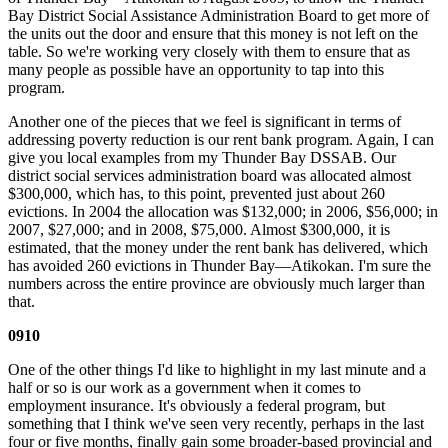
Bay District Social Assistance Administration Board to get more of
the units out the door and ensure that this money is not left on the
table. So we're working very closely with them to ensure that as
many people as possible have an opportunity to tap into this
program.
Another one of the pieces that we feel is significant in terms of
addressing poverty reduction is our rent bank program. Again, I can
give you local examples from my Thunder Bay DSSAB. Our
district social services administration board was allocated almost
$300,000, which has, to this point, prevented just about 260
evictions. In 2004 the allocation was $132,000; in 2006, $56,000; in
2007, $27,000; and in 2008, $75,000. Almost $300,000, it is
estimated, that the money under the rent bank has delivered, which
has avoided 260 evictions in Thunder Bay—Atikokan. I'm sure the
numbers across the entire province are obviously much larger than
that.
0910
One of the other things I'd like to highlight in my last minute and a
half or so is our work as a government when it comes to
employment insurance. It's obviously a federal program, but
something that I think we've seen very recently, perhaps in the last
four or five months, finally gain some broader-based provincial and