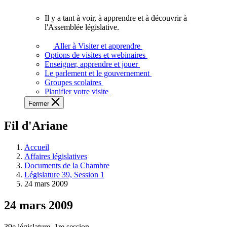
vous.
Il y a tant à voir, à apprendre et à découvrir à
Il
l'Assemblée législative.
y
a
Aller à Visiter et apprendre
tant
Options de visites et webinaires
à
Enseigner, apprendre et jouer
voir,
Le parlement et le gouvernement
à
Groupes scolaires
apprendre
Planifier votre visite
et
Fermer
à
découvrir
Fil d'Ariane
à
l'Assemblée
législative.
Accueil
Affaires législatives
Documents de la Chambre
Législature 39, Session 1
24 mars 2009
24 mars 2009
39e législature, 1re session