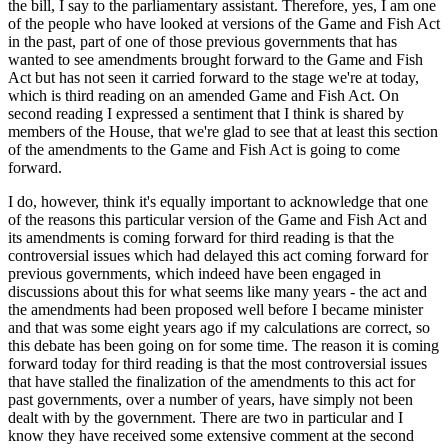
the bill, I say to the parliamentary assistant. Therefore, yes, I am one
of the people who have looked at versions of the Game and Fish Act
in the past, part of one of those previous governments that has
wanted to see amendments brought forward to the Game and Fish
Act but has not seen it carried forward to the stage we're at today,
which is third reading on an amended Game and Fish Act. On
second reading I expressed a sentiment that I think is shared by
members of the House, that we're glad to see that at least this section
of the amendments to the Game and Fish Act is going to come
forward.
I do, however, think it's equally important to acknowledge that one
of the reasons this particular version of the Game and Fish Act and
its amendments is coming forward for third reading is that the
controversial issues which had delayed this act coming forward for
previous governments, which indeed have been engaged in
discussions about this for what seems like many years - the act and
the amendments had been proposed well before I became minister
and that was some eight years ago if my calculations are correct, so
this debate has been going on for some time. The reason it is coming
forward today for third reading is that the most controversial issues
that have stalled the finalization of the amendments to this act for
past governments, over a number of years, have simply not been
dealt with by the government. There are two in particular and I
know they have received some extensive comment at the second