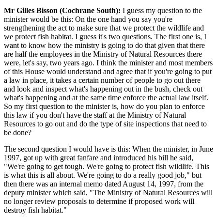
Mr Gilles Bisson (Cochrane South):
I guess my question to the
minister would be this: On the one hand you say you're
strengthening the act to make sure that we protect the wildlife and
we protect fish habitat. I guess it's two questions. The first one is, I
want to know how the ministry is going to do that given that there
are half the employees in the Ministry of Natural Resources there
were, let's say, two years ago. I think the minister and most members
of this House would understand and agree that if you're going to put
a law in place, it takes a certain number of people to go out there
and look and inspect what's happening out in the bush, check out
what's happening and at the same time enforce the actual law itself.
So my first question to the minister is, how do you plan to enforce
this law if you don't have the staff at the Ministry of Natural
Resources to go out and do the type of site inspections that need to
be done?
The second question I would have is this: When the minister, in June
1997, got up with great fanfare and introduced his bill he said,
"We're going to get tough. We're going to protect fish wildlife. This
is what this is all about. We're going to do a really good job," but
then there was an internal memo dated August 14, 1997, from the
deputy minister which said, "The Ministry of Natural Resources will
no longer review proposals to determine if proposed work will
destroy fish habitat."