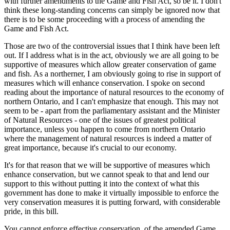
with further amendments to the Game and Fish Act, so be it. I don't
think these long-standing concerns can simply be ignored now that
there is to be some proceeding with a process of amending the
Game and Fish Act.
Those are two of the controversial issues that I think have been left
out. If I address what is in the act, obviously we are all going to be
supportive of measures which allow greater conservation of game
and fish. As a northerner, I am obviously going to rise in support of
measures which will enhance conservation. I spoke on second
reading about the importance of natural resources to the economy of
northern Ontario, and I can't emphasize that enough. This may not
seem to be - apart from the parliamentary assistant and the Minister
of Natural Resources - one of the issues of greatest political
importance, unless you happen to come from northern Ontario
where the management of natural resources is indeed a matter of
great importance, because it's crucial to our economy.
It's for that reason that we will be supportive of measures which
enhance conservation, but we cannot speak to that and lend our
support to this without putting it into the context of what this
government has done to make it virtually impossible to enforce the
very conservation measures it is putting forward, with considerable
pride, in this bill.
You cannot enforce effective conservation, of the amended Game