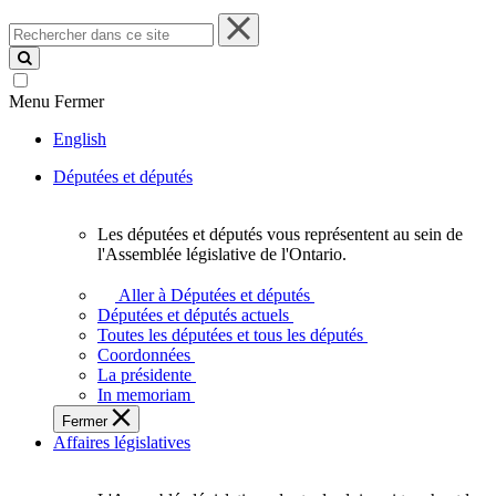
Rechercher
dans
ce
site
Menu
Fermer
English
Députées et députés
Les députées et députés vous représentent au sein de
Les
l'Assemblée législative de l'Ontario.
députées
et
Aller à Députées et députés
députés
Députées et députés actuels
vous
Toutes les députées et tous les députés
représentent
Coordonnées
au
La présidente
sein
In memoriam
de
Fermer
l'Assemblée
Affaires législatives
législative
de
l'Ontario.