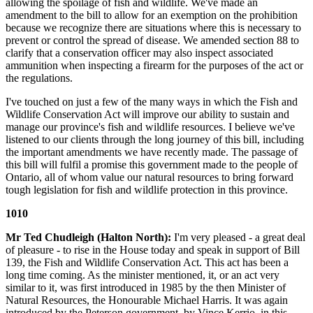
allowing the spoilage of fish and wildlife. We've made an
amendment to the bill to allow for an exemption on the prohibition
because we recognize there are situations where this is necessary to
prevent or control the spread of disease. We amended section 88 to
clarify that a conservation officer may also inspect associated
ammunition when inspecting a firearm for the purposes of the act or
the regulations.
I've touched on just a few of the many ways in which the Fish and
Wildlife Conservation Act will improve our ability to sustain and
manage our province's fish and wildlife resources. I believe we've
listened to our clients through the long journey of this bill, including
the important amendments we have recently made. The passage of
this bill will fulfil a promise this government made to the people of
Ontario, all of whom value our natural resources to bring forward
tough legislation for fish and wildlife protection in this province.
1010
Mr Ted Chudleigh (Halton North):
I'm very pleased - a great deal
of pleasure - to rise in the House today and speak in support of Bill
139, the Fish and Wildlife Conservation Act. This act has been a
long time coming. As the minister mentioned, it, or an act very
similar to it, was first introduced in 1985 by the then Minister of
Natural Resources, the Honourable Michael Harris. It was again
introduced by the Peterson government, by Vince Kerrio, in this