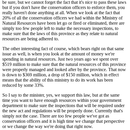
be sure, but we cannot forget the fact that it's nice to pass these laws
but if you don't have the conservation officers to enforce them, you
really haven't done anything at all. When we look at the fact that
20% of all the conservation officers we had within the Ministry of
Natural Resources have been let go or fired or eliminated, there are
simply too few people left to make the necessary inspections, to
make sure that the laws of this province as they relate to natural
resources are being adhered to.
The other interesting fact of course, which bears right on that same
issue as well, is when you look at the amount of money we're
spending in natural resources. Just two years ago we spent over
$519 million to make sure that the natural resources of this province
were properly managed and looked after by the province. That now
is down to $369 million, a drop of $150 million, which in effect
means that the ability of this ministry to do its work has been
reduced by some 33%.
So I say to the minister, yes, we support this law, but at the same
time you want to have enough resources within your government
department to make sure the inspections that will be required under
the new act and regulations will be properly done. Currently that's
simply not the case. There are too few people we've got as
conservation officers and it is high time we change that perspective
or we change the way we're doing that right now.