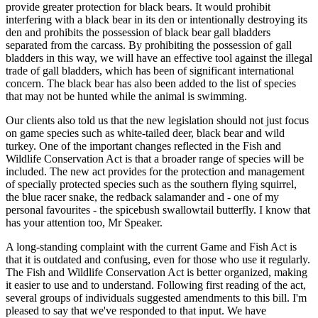
provide greater protection for black bears. It would prohibit
interfering with a black bear in its den or intentionally destroying its
den and prohibits the possession of black bear gall bladders
separated from the carcass. By prohibiting the possession of gall
bladders in this way, we will have an effective tool against the illegal
trade of gall bladders, which has been of significant international
concern. The black bear has also been added to the list of species
that may not be hunted while the animal is swimming.
Our clients also told us that the new legislation should not just focus
on game species such as white-tailed deer, black bear and wild
turkey. One of the important changes reflected in the Fish and
Wildlife Conservation Act is that a broader range of species will be
included. The new act provides for the protection and management
of specially protected species such as the southern flying squirrel,
the blue racer snake, the redback salamander and - one of my
personal favourites - the spicebush swallowtail butterfly. I know that
has your attention too, Mr Speaker.
A long-standing complaint with the current Game and Fish Act is
that it is outdated and confusing, even for those who use it regularly.
The Fish and Wildlife Conservation Act is better organized, making
it easier to use and to understand. Following first reading of the act,
several groups of individuals suggested amendments to this bill. I'm
pleased to say that we've responded to that input. We have