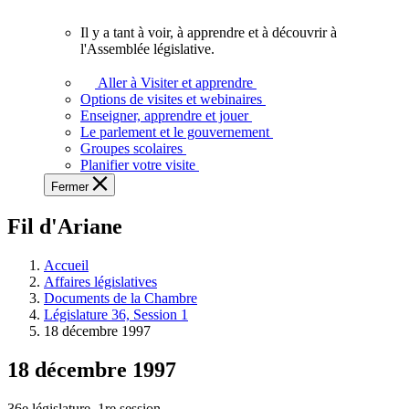
vous.
Il y a tant à voir, à apprendre et à découvrir à
Il
l'Assemblée législative.
y
a
Aller à Visiter et apprendre
tant
Options de visites et webinaires
à
Enseigner, apprendre et jouer
voir,
Le parlement et le gouvernement
à
Groupes scolaires
apprendre
Planifier votre visite
et
Fermer
à
découvrir
Fil d'Ariane
à
l'Assemblée
législative.
Accueil
Affaires législatives
Documents de la Chambre
Législature 36, Session 1
18 décembre 1997
18 décembre 1997
36e législature, 1re session