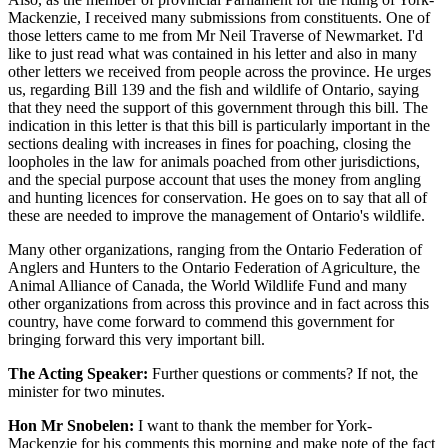
Mackenzie, I received many submissions from constituents. One of
those letters came to me from Mr Neil Traverse of Newmarket. I'd
like to just read what was contained in his letter and also in many
other letters we received from people across the province. He urges
us, regarding Bill 139 and the fish and wildlife of Ontario, saying
that they need the support of this government through this bill. The
indication in this letter is that this bill is particularly important in the
sections dealing with increases in fines for poaching, closing the
loopholes in the law for animals poached from other jurisdictions,
and the special purpose account that uses the money from angling
and hunting licences for conservation. He goes on to say that all of
these are needed to improve the management of Ontario's wildlife.
Many other organizations, ranging from the Ontario Federation of
Anglers and Hunters to the Ontario Federation of Agriculture, the
Animal Alliance of Canada, the World Wildlife Fund and many
other organizations from across this province and in fact across this
country, have come forward to commend this government for
bringing forward this very important bill.
The Acting Speaker:
Further questions or comments? If not, the
minister for two minutes.
Hon Mr Snobelen:
I want to thank the member for York-
Mackenzie for his comments this morning and make note of the fact