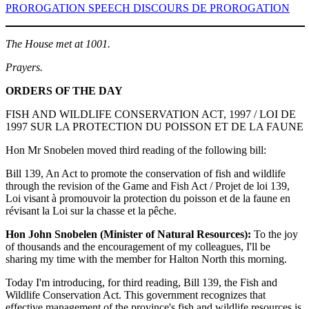
PROROGATION SPEECH DISCOURS DE PROROGATION
The House met at 1001.
Prayers.
ORDERS OF THE DAY
FISH AND WILDLIFE CONSERVATION ACT, 1997 / LOI DE
1997 SUR LA PROTECTION DU POISSON ET DE LA FAUNE
Hon Mr Snobelen moved third reading of the following bill:
Bill 139, An Act to promote the conservation of fish and wildlife
through the revision of the Game and Fish Act / Projet de loi 139,
Loi visant à promouvoir la protection du poisson et de la faune en
révisant la Loi sur la chasse et la pêche.
Hon John Snobelen (Minister of Natural Resources):
To the joy
of thousands and the encouragement of my colleagues, I'll be
sharing my time with the member for Halton North this morning.
Today I'm introducing, for third reading, Bill 139, the Fish and
Wildlife Conservation Act. This government recognizes that
effective management of the province's fish and wildlife resources is