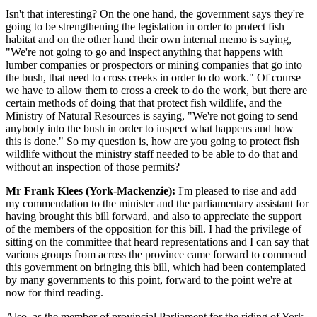
Isn't that interesting? On the one hand, the government says they're
going to be strengthening the legislation in order to protect fish
habitat and on the other hand their own internal memo is saying,
"We're not going to go and inspect anything that happens with
lumber companies or prospectors or mining companies that go into
the bush, that need to cross creeks in order to do work." Of course
we have to allow them to cross a creek to do the work, but there are
certain methods of doing that that protect fish wildlife, and the
Ministry of Natural Resources is saying, "We're not going to send
anybody into the bush in order to inspect what happens and how
this is done." So my question is, how are you going to protect fish
wildlife without the ministry staff needed to be able to do that and
without an inspection of those permits?
Mr Frank Klees (York-Mackenzie):
I'm pleased to rise and add
my commendation to the minister and the parliamentary assistant for
having brought this bill forward, and also to appreciate the support
of the members of the opposition for this bill. I had the privilege of
sitting on the committee that heard representations and I can say that
various groups from across the province came forward to commend
this government on bringing this bill, which had been contemplated
by many governments to this point, forward to the point we're at
now for third reading.
Also, as the member of provincial Parliament for the riding of York-