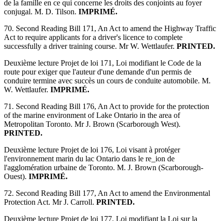
de la famille en ce qui concerne les droits des conjoints au foyer
conjugal. M. D. Tilson.
IMPRIMÉ.
70. Second Reading Bill 171, An Act to amend the Highway Traffic
Act to require applicants for a driver's licence to complete
successfully a driver training course. Mr W. Wettlaufer.
PRINTED.
Deuxième lecture Projet de loi 171, Loi modifiant le Code de la
route pour exiger que l'auteur d'une demande d'un permis de
conduire termine avec succès un cours de conduite automobile. M.
W. Wettlaufer.
IMPRIMÉ.
71. Second Reading Bill 176, An Act to provide for the protection
of the marine environment of Lake Ontario in the area of
Metropolitan Toronto. Mr J. Brown (Scarborough West).
PRINTED.
Deuxième lecture Projet de loi 176, Loi visant à protéger
l'environnement marin du lac Ontario dans le re_ion de
l'agglomération urbaine de Toronto. M. J. Brown (Scarborough-
Ouest).
IMPRIMÉ.
72. Second Reading Bill 177, An Act to amend the Environmental
Protection Act. Mr J. Carroll.
PRINTED.
Deuxième lecture Projet de loi 177, Loi modifiant la Loi sur la