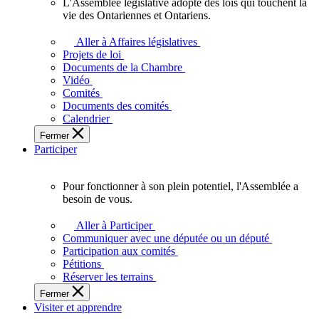
L'Assemblée législative adopte des lois qui touchent la
L'Assemblée
vie des Ontariennes et Ontariens.
législative
adopte
Aller à Affaires législatives
des
Projets de loi
lois
Documents de la Chambre
qui
Vidéo
touchent
Comités
la
Documents des comités
vie
Calendrier
des
Fermer
Ontariennes
Participer
et
Ontariens.
Pour fonctionner à son plein potentiel, l'Assemblée a
Pour
besoin de vous.
fonctionner
à
Aller à Participer
son
Communiquer avec une députée ou un député
plein
Participation aux comités
potentiel,
Pétitions
l'Assemblée
Réserver les terrains
a
Fermer
besoin
Visiter et apprendre
de