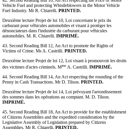
42. Second Reading Bill 10, An Act respecting the Price of Motor
Vehicle Fuel and protecting Whistleblowers in the Motor Vehicle
Fuel Industry. Mr R. Chiarelli.
PRINTED.
Deuxième lecture Projet de loi 10, Loi concernant le prix du
carburant pour véhicules automobiles et visant à protéger les
dénonciateurs dans l'industrie du carburant pour véhicules
automobiles. M. R. Chiarelli.
IMPRIMÉ.
43. Second Reading Bill 12, An Act to promote the Rights of
Victims of Crime. Ms A. Castrilli.
PRINTED.
Deuxième lecture Projet de loi 12, Loi visant à promouvoir les droits
me
des victimes d'actes criminels. M
A. Castrilli.
IMPRIMÉ.
44. Second Reading Bill 14, An Act respecting the rounding of the
Penny in Cash Transactions. Mr D. Tilson.
PRINTED.
Deuxième lecture Projet de loi 14, Loi prévoyant l'arrondissement
des sommes dans les opérations au comptant. M. D. Tilson.
IMPRIMÉ.
45. Second Reading Bill 18, An Act to provide for the establishment
of Citizens Assemblies and the expedited consideration by the
Legislative Assembly of Legislation prepared by Citizens
Assemblies. Mr R. Chiarelli.
PRINTED.