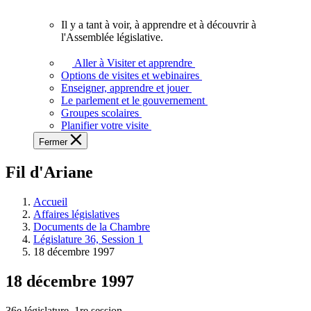
vous.
Il y a tant à voir, à apprendre et à découvrir à
Il
l'Assemblée législative.
y
a
Aller à Visiter et apprendre
tant
Options de visites et webinaires
à
Enseigner, apprendre et jouer
voir,
Le parlement et le gouvernement
à
Groupes scolaires
apprendre
Planifier votre visite
et
Fermer
à
découvrir
Fil d'Ariane
à
l'Assemblée
législative.
Accueil
Affaires législatives
Documents de la Chambre
Législature 36, Session 1
18 décembre 1997
18 décembre 1997
36e législature, 1re session