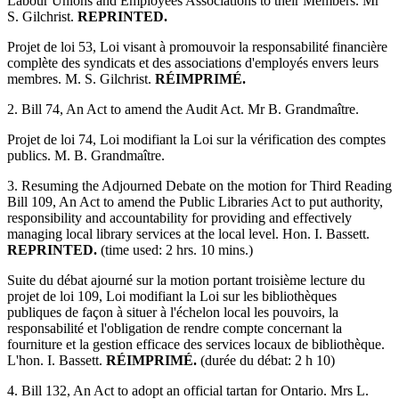
Labour Unions and Employees Associations to their Members. Mr
S. Gilchrist.
REPRINTED.
Projet de loi 53, Loi visant à promouvoir la responsabilité financière
complète des syndicats et des associations d'employés envers leurs
membres. M. S. Gilchrist.
RÉIMPRIMÉ.
2. Bill 74, An Act to amend the Audit Act. Mr B. Grandmaître.
Projet de loi 74, Loi modifiant la Loi sur la vérification des comptes
publics. M. B. Grandmaître.
3. Resuming the Adjourned Debate on the motion for Third Reading
Bill 109, An Act to amend the Public Libraries Act to put authority,
responsibility and accountability for providing and effectively
managing local library services at the local level. Hon. I. Bassett.
REPRINTED.
(time used: 2 hrs. 10 mins.)
Suite du débat ajourné sur la motion portant troisième lecture du
projet de loi 109, Loi modifiant la Loi sur les bibliothèques
publiques de façon à situer à l'échelon local les pouvoirs, la
responsabilité et l'obligation de rendre compte concernant la
fourniture et la gestion efficace des services locaux de bibliothèque.
L'hon. I. Bassett.
RÉIMPRIMÉ.
(durée du débat: 2 h 10)
4. Bill 132, An Act to adopt an official tartan for Ontario. Mrs L.