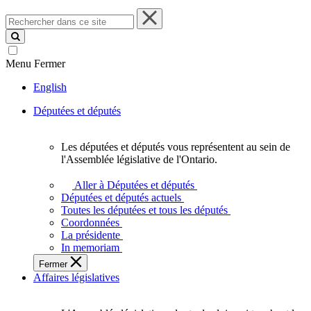
Rechercher
dans
ce
site
Menu
Fermer
English
Députées et députés
Les députées et députés vous représentent au sein de
Les
l'Assemblée législative de l'Ontario.
députées
et
Aller à Députées et députés
députés
Députées et députés actuels
vous
Toutes les députées et tous les députés
représentent
Coordonnées
au
La présidente
sein
In memoriam
de
Fermer
l'Assemblée
Affaires législatives
législative
de
l'Ontario.