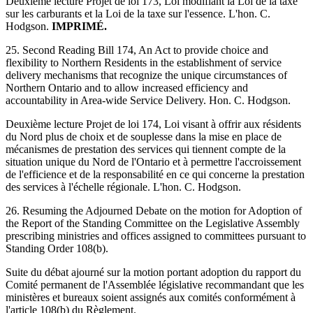
Deuxième lecture Projet de loi 173, Loi modifiant la Loi de la taxe
sur les carburants et la Loi de la taxe sur l'essence. L'hon. C.
Hodgson.
IMPRIMÉ.
25. Second Reading Bill 174, An Act to provide choice and
flexibility to Northern Residents in the establishment of service
delivery mechanisms that recognize the unique circumstances of
Northern Ontario and to allow increased efficiency and
accountability in Area-wide Service Delivery. Hon. C. Hodgson.
Deuxième lecture Projet de loi 174, Loi visant à offrir aux résidents
du Nord plus de choix et de souplesse dans la mise en place de
mécanismes de prestation des services qui tiennent compte de la
situation unique du Nord de l'Ontario et à permettre l'accroissement
de l'efficience et de la responsabilité en ce qui concerne la prestation
des services à l'échelle régionale. L'hon. C. Hodgson.
26. Resuming the Adjourned Debate on the motion for Adoption of
the Report of the Standing Committee on the Legislative Assembly
prescribing ministries and offices assigned to committees pursuant to
Standing Order 108(b).
Suite du débat ajourné sur la motion portant adoption du rapport du
Comité permanent de l'Assemblée législative recommandant que les
ministères et bureaux soient assignés aux comités conformément à
l'article 108(b) du Règlement.