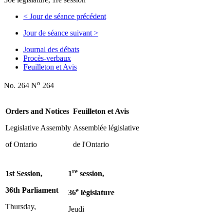
<
Jour de séance précédent
Jour de séance suivant
>
Journal des débats
Procès-verbaux
Feuilleton et Avis
o
No. 264 N
264
Orders and Notices
Feuilleton et Avis
Legislative Assembly
Assemblée législative
of Ontario
de l'Ontario
re
1st Session,
1
session,
36th Parliament
e
36
législature
Thursday,
Jeudi