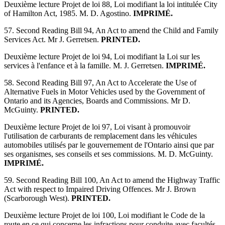
Deuxième lecture Projet de loi 88, Loi modifiant la loi intitulée City
of Hamilton Act, 1985. M. D. Agostino.
IMPRIMÉ.
57. Second Reading Bill 94, An Act to amend the Child and Family
Services Act. Mr J. Gerretsen.
PRINTED.
Deuxième lecture Projet de loi 94, Loi modifiant la Loi sur les
services à l'enfance et à la famille. M. J. Gerretsen.
IMPRIMÉ.
58. Second Reading Bill 97, An Act to Accelerate the Use of
Alternative Fuels in Motor Vehicles used by the Government of
Ontario and its Agencies, Boards and Commissions. Mr D.
McGuinty.
PRINTED.
Deuxième lecture Projet de loi 97, Loi visant à promouvoir
l'utilisation de carburants de remplacement dans les véhicules
automobiles utilisés par le gouvernement de l'Ontario ainsi que par
ses organismes, ses conseils et ses commissions. M. D. McGuinty.
IMPRIMÉ.
59. Second Reading Bill 100, An Act to amend the Highway Traffic
Act with respect to Impaired Driving Offences. Mr J. Brown
(Scarborough West).
PRINTED.
Deuxième lecture Projet de loi 100, Loi modifiant le Code de la
route en ce qui concerne les infractions pour conduite avec facultés