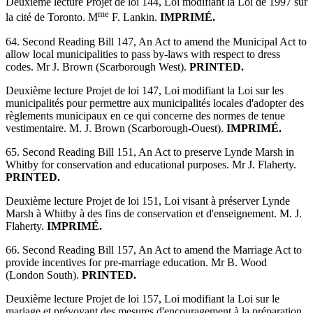
Deuxième lecture Projet de loi 144, Loi modifiant la Loi de 1997 sur
me
la cité de Toronto. M
F. Lankin.
IMPRIMÉ.
64. Second Reading Bill 147, An Act to amend the Municipal Act to
allow local municipalities to pass by-laws with respect to dress
codes. Mr J. Brown (Scarborough West).
PRINTED.
Deuxième lecture Projet de loi 147, Loi modifiant la Loi sur les
municipalités pour permettre aux municipalités locales d'adopter des
règlements municipaux en ce qui concerne des normes de tenue
vestimentaire. M. J. Brown (Scarborough-Ouest).
IMPRIMÉ.
65. Second Reading Bill 151, An Act to preserve Lynde Marsh in
Whitby for conservation and educational purposes. Mr J. Flaherty.
PRINTED.
Deuxième lecture Projet de loi 151, Loi visant à préserver Lynde
Marsh à Whitby à des fins de conservation et d'enseignement. M. J.
Flaherty.
IMPRIMÉ.
66. Second Reading Bill 157, An Act to amend the Marriage Act to
provide incentives for pre-marriage education. Mr B. Wood
(London South).
PRINTED.
Deuxième lecture Projet de loi 157, Loi modifiant la Loi sur le
mariage et prévoyant des mesures d'encouragement à la préparation