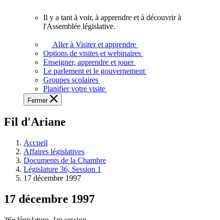
vous.
Il y a tant à voir, à apprendre et à découvrir à
Il
l'Assemblée législative.
y
a
Aller à Visiter et apprendre
tant
Options de visites et webinaires
à
Enseigner, apprendre et jouer
voir,
Le parlement et le gouvernement
à
Groupes scolaires
apprendre
Planifier votre visite
et
Fermer
à
découvrir
Fil d'Ariane
à
l'Assemblée
législative.
Accueil
Affaires législatives
Documents de la Chambre
Législature 36, Session 1
17 décembre 1997
17 décembre 1997
36e législature, 1re session