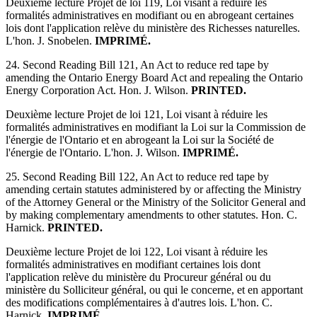
Deuxième lecture Projet de loi 119, Loi visant à réduire les
formalités administratives en modifiant ou en abrogeant certaines
lois dont l'application relève du ministère des Richesses naturelles.
L'hon. J. Snobelen.
IMPRIMÉ.
24. Second Reading Bill 121, An Act to reduce red tape by
amending the Ontario Energy Board Act and repealing the Ontario
Energy Corporation Act. Hon. J. Wilson.
PRINTED.
Deuxième lecture Projet de loi 121, Loi visant à réduire les
formalités administratives en modifiant la Loi sur la Commission de
l'énergie de l'Ontario et en abrogeant la Loi sur la Société de
l'énergie de l'Ontario. L'hon. J. Wilson.
IMPRIMÉ.
25. Second Reading Bill 122, An Act to reduce red tape by
amending certain statutes administered by or affecting the Ministry
of the Attorney General or the Ministry of the Solicitor General and
by making complementary amendments to other statutes. Hon. C.
Harnick.
PRINTED.
Deuxième lecture Projet de loi 122, Loi visant à réduire les
formalités administratives en modifiant certaines lois dont
l'application relève du ministère du Procureur général ou du
ministère du Solliciteur général, ou qui le concerne, et en apportant
des modifications complémentaires à d'autres lois. L'hon. C.
Harnick.
IMPRIMÉ.