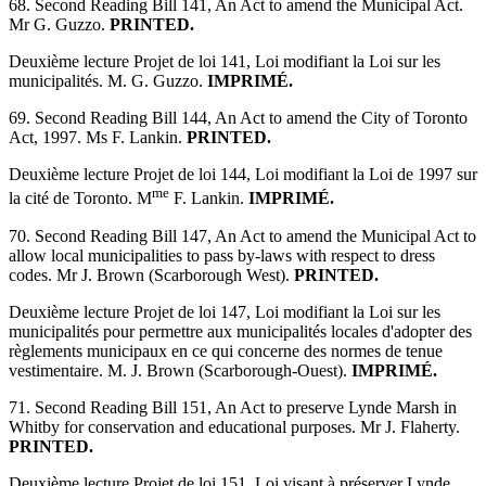
68. Second Reading Bill 141, An Act to amend the Municipal Act.
Mr G. Guzzo.
PRINTED.
Deuxième lecture Projet de loi 141, Loi modifiant la Loi sur les
municipalités. M. G. Guzzo.
IMPRIMÉ.
69. Second Reading Bill 144, An Act to amend the City of Toronto
Act, 1997. Ms F. Lankin.
PRINTED.
Deuxième lecture Projet de loi 144, Loi modifiant la Loi de 1997 sur
me
la cité de Toronto. M
F. Lankin.
IMPRIMÉ.
70. Second Reading Bill 147, An Act to amend the Municipal Act to
allow local municipalities to pass by-laws with respect to dress
codes. Mr J. Brown (Scarborough West).
PRINTED.
Deuxième lecture Projet de loi 147, Loi modifiant la Loi sur les
municipalités pour permettre aux municipalités locales d'adopter des
règlements municipaux en ce qui concerne des normes de tenue
vestimentaire. M. J. Brown (Scarborough-Ouest).
IMPRIMÉ.
71. Second Reading Bill 151, An Act to preserve Lynde Marsh in
Whitby for conservation and educational purposes. Mr J. Flaherty.
PRINTED.
Deuxième lecture Projet de loi 151, Loi visant à préserver Lynde