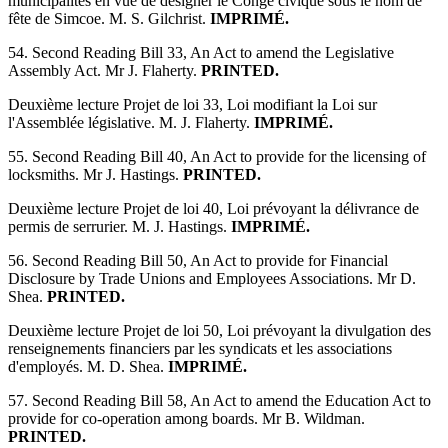
municipalités en vue de désigner le Congé civique sous le nom de
fête de Simcoe. M. S. Gilchrist.
IMPRIMÉ.
54. Second Reading Bill 33, An Act to amend the Legislative
Assembly Act. Mr J. Flaherty.
PRINTED.
Deuxième lecture Projet de loi 33, Loi modifiant la Loi sur
l'Assemblée législative. M. J. Flaherty.
IMPRIMÉ.
55. Second Reading Bill 40, An Act to provide for the licensing of
locksmiths. Mr J. Hastings.
PRINTED.
Deuxième lecture Projet de loi 40, Loi prévoyant la délivrance de
permis de serrurier. M. J. Hastings.
IMPRIMÉ.
56. Second Reading Bill 50, An Act to provide for Financial
Disclosure by Trade Unions and Employees Associations. Mr D.
Shea.
PRINTED.
Deuxième lecture Projet de loi 50, Loi prévoyant la divulgation des
renseignements financiers par les syndicats et les associations
d'employés. M. D. Shea.
IMPRIMÉ.
57. Second Reading Bill 58, An Act to amend the Education Act to
provide for co-operation among boards. Mr B. Wildman.
PRINTED.