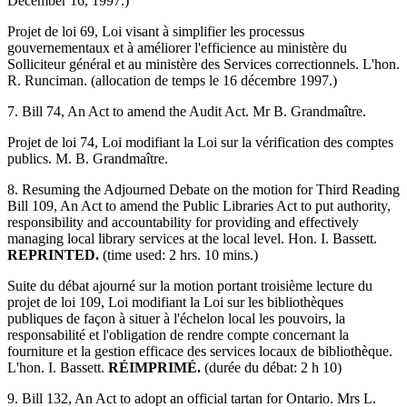
December 16, 1997.)
Projet de loi 69, Loi visant à simplifier les processus
gouvernementaux et à améliorer l'efficience au ministère du
Solliciteur général et au ministère des Services correctionnels. L'hon.
R. Runciman. (allocation de temps le 16 décembre 1997.)
7. Bill 74, An Act to amend the Audit Act. Mr B. Grandmaître.
Projet de loi 74, Loi modifiant la Loi sur la vérification des comptes
publics. M. B. Grandmaître.
8. Resuming the Adjourned Debate on the motion for Third Reading
Bill 109, An Act to amend the Public Libraries Act to put authority,
responsibility and accountability for providing and effectively
managing local library services at the local level. Hon. I. Bassett.
REPRINTED.
(time used: 2 hrs. 10 mins.)
Suite du débat ajourné sur la motion portant troisième lecture du
projet de loi 109, Loi modifiant la Loi sur les bibliothèques
publiques de façon à situer à l'échelon local les pouvoirs, la
responsabilité et l'obligation de rendre compte concernant la
fourniture et la gestion efficace des services locaux de bibliothèque.
L'hon. I. Bassett.
RÉIMPRIMÉ.
(durée du débat: 2 h 10)
9. Bill 132, An Act to adopt an official tartan for Ontario. Mrs L.