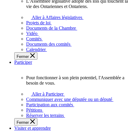
L'Assemblée législative adopte des lois qui touchent la
L'Assemblée
vie des Ontariennes et Ontariens.
législative
adopte
Aller à Affaires législatives
des
Projets de loi
lois
Documents de la Chambre
qui
Vidéo
touchent
Comités
la
Documents des comités
vie
Calendrier
des
Fermer
Ontariennes
Participer
et
Ontariens.
Pour fonctionner à son plein potentiel, l'Assemblée a
Pour
besoin de vous.
fonctionner
à
Aller à Participer
son
Communiquer avec une députée ou un député
plein
Participation aux comités
potentiel,
Pétitions
l'Assemblée
Réserver les terrains
a
Fermer
besoin
Visiter et apprendre
de