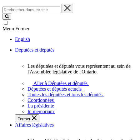
Rechercher
dans
ce
site
Menu
Fermer
English
Députées et députés
Les députées et députés vous représentent au sein de
Les
l'Assemblée législative de l'Ontario.
députées
et
Aller à Députées et députés
députés
Députées et députés actuels
vous
Toutes les députées et tous les députés
représentent
Coordonnées
au
La présidente
sein
In memoriam
de
Fermer
l'Assemblée
Affaires législatives
législative
de
l'Ontario.