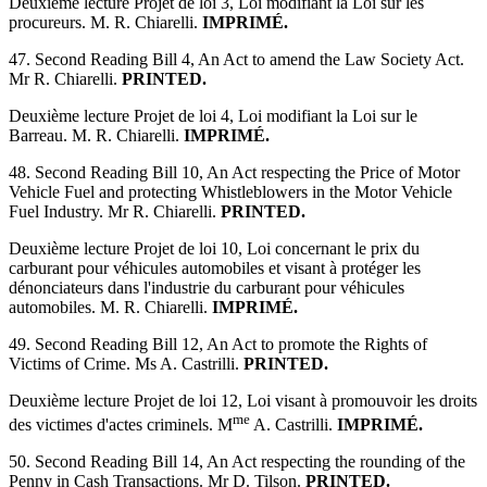
Deuxième lecture Projet de loi 3, Loi modifiant la Loi sur les
procureurs. M. R. Chiarelli.
IMPRIMÉ.
47. Second Reading Bill 4, An Act to amend the Law Society Act.
Mr R. Chiarelli.
PRINTED.
Deuxième lecture Projet de loi 4, Loi modifiant la Loi sur le
Barreau. M. R. Chiarelli.
IMPRIMÉ.
48. Second Reading Bill 10, An Act respecting the Price of Motor
Vehicle Fuel and protecting Whistleblowers in the Motor Vehicle
Fuel Industry. Mr R. Chiarelli.
PRINTED.
Deuxième lecture Projet de loi 10, Loi concernant le prix du
carburant pour véhicules automobiles et visant à protéger les
dénonciateurs dans l'industrie du carburant pour véhicules
automobiles. M. R. Chiarelli.
IMPRIMÉ.
49. Second Reading Bill 12, An Act to promote the Rights of
Victims of Crime. Ms A. Castrilli.
PRINTED.
Deuxième lecture Projet de loi 12, Loi visant à promouvoir les droits
me
des victimes d'actes criminels. M
A. Castrilli.
IMPRIMÉ.
50. Second Reading Bill 14, An Act respecting the rounding of the
Penny in Cash Transactions. Mr D. Tilson.
PRINTED.