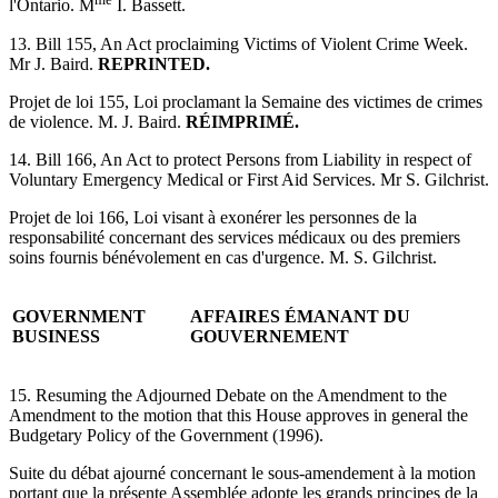
l'Ontario. M
I. Bassett.
13. Bill 155, An Act proclaiming Victims of Violent Crime Week.
Mr J. Baird.
REPRINTED.
Projet de loi 155, Loi proclamant la Semaine des victimes de crimes
de violence. M. J. Baird.
RÉIMPRIMÉ.
14. Bill 166, An Act to protect Persons from Liability in respect of
Voluntary Emergency Medical or First Aid Services. Mr S. Gilchrist.
Projet de loi 166, Loi visant à exonérer les personnes de la
responsabilité concernant des services médicaux ou des premiers
soins fournis bénévolement en cas d'urgence. M. S. Gilchrist.
GOVERNMENT
AFFAIRES ÉMANANT DU
BUSINESS
GOUVERNEMENT
15. Resuming the Adjourned Debate on the Amendment to the
Amendment to the motion that this House approves in general the
Budgetary Policy of the Government (1996).
Suite du débat ajourné concernant le sous-amendement à la motion
portant que la présente Assemblée adopte les grands principes de la