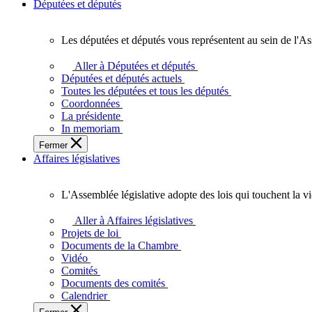
Députées et députés
Les députées et députés vous représentent au sein de l'As
Les
députées
Aller à Députées et députés
et
Députées et députés actuels
députés
Toutes les députées et tous les députés
vous
Coordonnées
représentent
La présidente
au
In memoriam
sein
Fermer
de
Affaires législatives
l'Assemblée
législative
de
L'Assemblée législative adopte des lois qui touchent la v
l'Ontario.
L'Assemblée
législative
Aller à Affaires législatives
adopte
Projets de loi
des
Documents de la Chambre
lois
Vidéo
qui
Comités
touchent
Documents des comités
la
Calendrier
vie