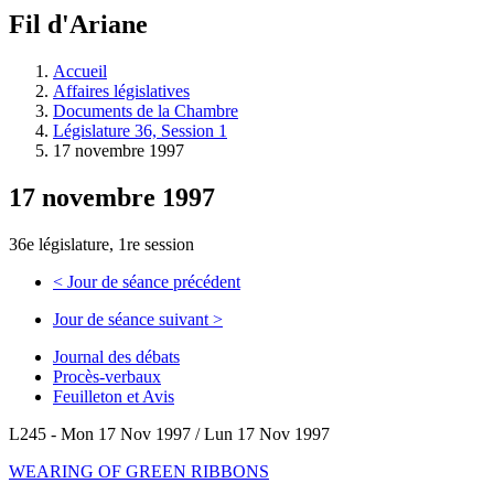
à
Fil d'Ariane
découvrir
à
l'Assemblée
Accueil
législative.
Affaires législatives
Documents de la Chambre
Législature 36, Session 1
17 novembre 1997
17 novembre 1997
36e législature, 1re session
<
Jour de séance précédent
Jour de séance suivant
>
Journal des débats
Procès-verbaux
Feuilleton et Avis
L245 - Mon 17 Nov 1997 / Lun 17 Nov 1997
WEARING OF GREEN RIBBONS