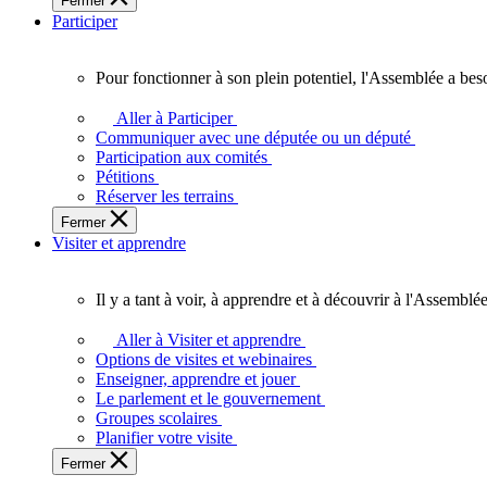
Fermer
des
Participer
Ontariennes
et
Ontariens.
Pour fonctionner à son plein potentiel, l'Assemblée a bes
Pour
fonctionner
Aller à Participer
à
Communiquer avec une députée ou un député
son
Participation aux comités
plein
Pétitions
potentiel,
Réserver les terrains
l'Assemblée
Fermer
a
Visiter et apprendre
besoin
de
vous.
Il y a tant à voir, à apprendre et à découvrir à l'Assemblée
Il
y
Aller à Visiter et apprendre
a
Options de visites et webinaires
tant
Enseigner, apprendre et jouer
à
Le parlement et le gouvernement
voir,
Groupes scolaires
à
Planifier votre visite
apprendre
Fermer
et