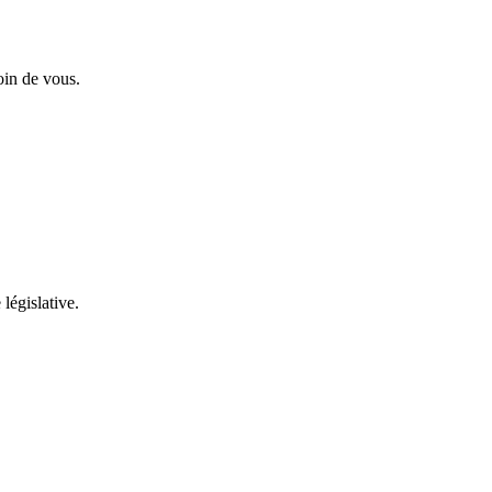
oin de vous.
 législative.