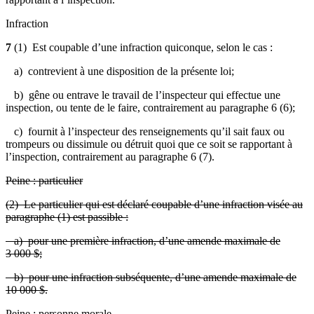
Infraction
7
(1) Est coupable d’une infraction quiconque, selon le cas :
a) contrevient à une disposition de la présente loi;
b) gêne ou entrave le travail de l’inspecteur qui effectue une
inspection, ou tente de le faire, contrairement au paragraphe 6 (6);
c) fournit à l’inspecteur des renseignements qu’il sait faux ou
trompeurs ou dissimule ou détruit quoi que ce soit se rapportant à
l’inspection, contrairement au paragraphe 6 (7).
Peine : particulier
(2) Le particulier qui est déclaré coupable d’une infraction visée au
paragraphe (1) est passible :
a) pour une première infraction, d’une amende maximale de
3 000 $;
b) pour une infraction subséquente, d’une amende maximale de
10 000 $.
Peine : personne morale