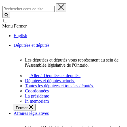
Rechercher
dans
ce
site
Menu
Fermer
English
Députées et députés
Les députées et députés vous représentent au sein de
Les
l'Assemblée législative de l'Ontario.
députées
et
Aller à Députées et députés
députés
Députées et députés actuels
vous
Toutes les députées et tous les députés
représentent
Coordonnées
au
La présidente
sein
In memoriam
de
Fermer
l'Assemblée
Affaires législatives
législative
de
l'Ontario.