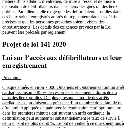
matière d’installation, d’entretien, de mise à l’essai et de mise à
disposition de défibrillateurs dans les lieux désignés ou des lieux
publics. Par ailleurs, elle exige que les défibrillateurs installés dans
ces lieux soient enregistrés auprès du registrateur dans les délais
précisés et que les personnes prescrites soient avisées des
enregistrements. Les détails des exigences prévues par la Loi
peuvent être précisés par règlement.
Projet de loi 141
2020
Loi sur l’accès aux défibrillateurs et leur
enregistrement
Préambule
Chaque année, environ 7 000 Ontariens et Ontariennes font un arrêt
cardiaque. Jusqu’à 85 % de ces arrêts surviennent à domicile ou
dans des lieux publics. De plus, presque la moitié des arrêts
cardiaques se produisent en présence d’un membre de la famille ou
d’un ami. Appliquée de pair avec la réanimation cardiopulmonaire
dans les premières minutes qui suivent un arrêt cardiaque, la
défibrillation peut augmenter substantiellement le taux de survie à
celui-ci, soit de plus de 50 %. Le fait de veiller à ce que soient mis à