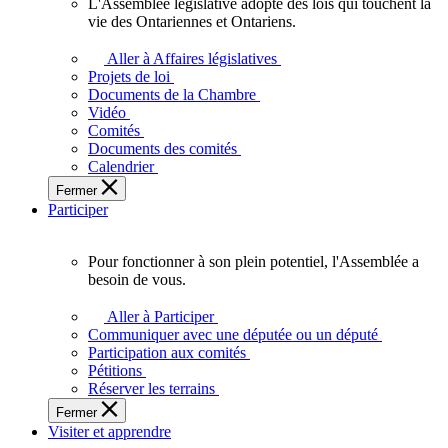
L'Assemblée législative adopte des lois qui touchent la
L'Assemblée
vie des Ontariennes et Ontariens.
législative
adopte
Aller à Affaires législatives
des
Projets de loi
lois
Documents de la Chambre
qui
Vidéo
touchent
Comités
la
Documents des comités
vie
Calendrier
des
Fermer
Ontariennes
Participer
et
Ontariens.
Pour fonctionner à son plein potentiel, l'Assemblée a
Pour
besoin de vous.
fonctionner
à
Aller à Participer
son
Communiquer avec une députée ou un député
plein
Participation aux comités
potentiel,
Pétitions
l'Assemblée
Réserver les terrains
a
Fermer
besoin
Visiter et apprendre
de