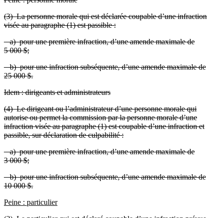
(3) La personne morale qui est déclarée coupable d’une infraction
visée au paragraphe (1) est passible :
a) pour une première infraction, d’une amende maximale de
5 000 $;
b) pour une infraction subséquente, d’une amende maximale de
25 000 $.
Idem : dirigeants et administrateurs
(4) Le dirigeant ou l’administrateur d’une personne morale qui
autorise ou permet la commission par la personne morale d’une
infraction visée au paragraphe (1) est coupable d’une infraction et
passible, sur déclaration de culpabilité :
a) pour une première infraction, d’une amende maximale de
3 000 $;
b) pour une infraction subséquente, d’une amende maximale de
10 000 $.
Peine : particulier