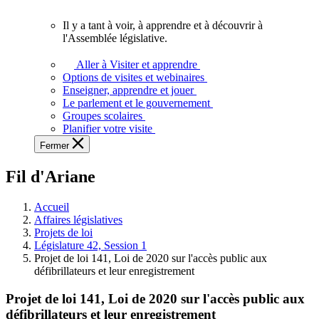
vous.
Il y a tant à voir, à apprendre et à découvrir à
Il
l'Assemblée législative.
y
a
Aller à Visiter et apprendre
tant
Options de visites et webinaires
à
Enseigner, apprendre et jouer
voir,
Le parlement et le gouvernement
à
Groupes scolaires
apprendre
Planifier votre visite
et
Fermer
à
découvrir
Fil d'Ariane
à
l'Assemblée
législative.
Accueil
Affaires législatives
Projets de loi
Législature 42, Session 1
Projet de loi 141, Loi de 2020 sur l'accès public aux
défibrillateurs et leur enregistrement
Projet de loi 141, Loi de 2020 sur l'accès public aux
défibrillateurs et leur enregistrement