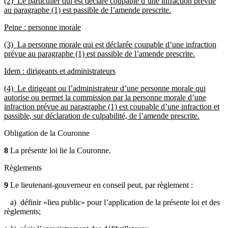
(2) Le particulier qui est déclaré coupable d’une infraction prévue
au paragraphe (1) est passible de l’amende prescrite.
Peine : personne morale
(3) La personne morale qui est déclarée coupable d’une infraction
prévue au paragraphe (1) est passible de l’amende prescrite.
Idem : dirigeants et administrateurs
(4) Le dirigeant ou l’administrateur d’une personne morale qui
autorise ou permet la commission par la personne morale d’une
infraction prévue au paragraphe (1) est coupable d’une infraction et
passible, sur déclaration de culpabilité, de l’amende prescrite.
Obligation de la Couronne
8
La présente loi lie la Couronne.
Règlements
9
Le lieutenant-gouverneur en conseil peut, par règlement :
a) définir «lieu public» pour l’application de la présente loi et des
règlements;