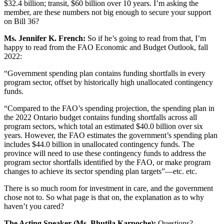
$32.4 billion; transit, $60 billion over 10 years. I’m asking the
member, are these numbers not big enough to secure your support
on Bill 36?
Ms. Jennifer K. French:
So if he’s going to read from that, I’m
happy to read from the FAO Economic and Budget Outlook, fall
2022:
“Government spending plan contains funding shortfalls in every
program sector, offset by historically high unallocated contingency
funds.
“Compared to the FAO’s spending projection, the spending plan in
the 2022 Ontario budget contains funding shortfalls across all
program sectors, which total an estimated $40.0 billion over six
years. However, the FAO estimates the government’s spending plan
includes $44.0 billion in unallocated contingency funds. The
province will need to use these contingency funds to address the
program sector shortfalls identified by the FAO, or make program
changes to achieve its sector spending plan targets”—etc. etc.
There is so much room for investment in care, and the government
chose not to. So what page is that on, the explanation as to why
haven’t you cared?
The Acting Speaker (Ms. Bhutila Karpoche):
Questions?