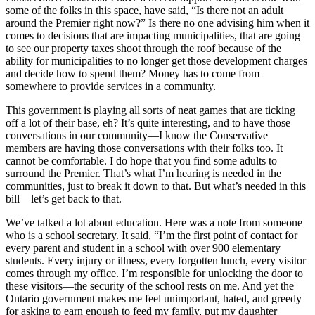
some of the folks in this space, have said, “Is there not an adult
around the Premier right now?” Is there no one advising him when it
comes to decisions that are impacting municipalities, that are going
to see our property taxes shoot through the roof because of the
ability for municipalities to no longer get those development charges
and decide how to spend them? Money has to come from
somewhere to provide services in a community.
This government is playing all sorts of neat games that are ticking
off a lot of their base, eh? It’s quite interesting, and to have those
conversations in our community—I know the Conservative
members are having those conversations with their folks too. It
cannot be comfortable. I do hope that you find some adults to
surround the Premier. That’s what I’m hearing is needed in the
communities, just to break it down to that. But what’s needed in this
bill—let’s get back to that.
We’ve talked a lot about education. Here was a note from someone
who is a school secretary. It said, “I’m the first point of contact for
every parent and student in a school with over 900 elementary
students. Every injury or illness, every forgotten lunch, every visitor
comes through my office. I’m responsible for unlocking the door to
these visitors—the security of the school rests on me. And yet the
Ontario government makes me feel unimportant, hated, and greedy
for asking to earn enough to feed my family, put my daughter