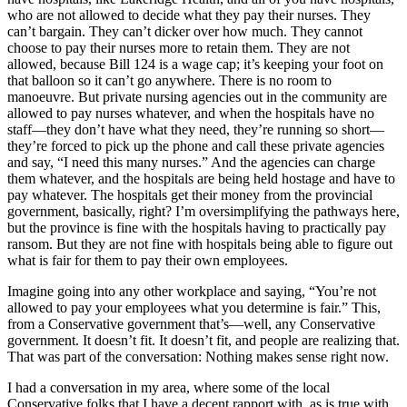
who are not allowed to decide what they pay their nurses. They
can’t bargain. They can’t dicker over how much. They cannot
choose to pay their nurses more to retain them. They are not
allowed, because Bill 124 is a wage cap; it’s keeping your foot on
that balloon so it can’t go anywhere. There is no room to
manoeuvre. But private nursing agencies out in the community are
allowed to pay nurses whatever, and when the hospitals have no
staff—they don’t have what they need, they’re running so short—
they’re forced to pick up the phone and call these private agencies
and say, “I need this many nurses.” And the agencies can charge
them whatever, and the hospitals are being held hostage and have to
pay whatever. The hospitals get their money from the provincial
government, basically, right? I’m oversimplifying the pathways here,
but the province is fine with the hospitals having to practically pay
ransom. But they are not fine with hospitals being able to figure out
what is fair for them to pay their own employees.
Imagine going into any other workplace and saying, “You’re not
allowed to pay your employees what you determine is fair.” This,
from a Conservative government that’s—well, any Conservative
government. It doesn’t fit. It doesn’t fit, and people are realizing that.
That was part of the conversation: Nothing makes sense right now.
I had a conversation in my area, where some of the local
Conservative folks that I have a decent rapport with, as is true with