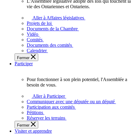
L'Assemblée législative adopte des lois qui touchent la
L'Assemblée
vie des Ontariennes et Ontariens.
législative
adopte
Aller à Affaires législatives
des
Projets de loi
lois
Documents de la Chambre
qui
Vidéo
touchent
Comités
la
Documents des comités
vie
Calendrier
des
Fermer
Ontariennes
Participer
et
Ontariens.
Pour fonctionner à son plein potentiel, l'Assemblée a
Pour
besoin de vous.
fonctionner
à
Aller à Participer
son
Communiquer avec une députée ou un député
plein
Participation aux comités
potentiel,
Pétitions
l'Assemblée
Réserver les terrains
a
Fermer
besoin
Visiter et apprendre
de