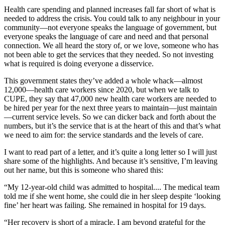
Health care spending and planned increases fall far short of what is
needed to address the crisis. You could talk to any neighbour in your
community—not everyone speaks the language of government, but
everyone speaks the language of care and need and that personal
connection. We all heard the story of, or we love, someone who has
not been able to get the services that they needed. So not investing
what is required is doing everyone a disservice.
This government states they’ve added a whole whack—almost
12,000—health care workers since 2020, but when we talk to
CUPE, they say that 47,000 new health care workers are needed to
be hired per year for the next three years to maintain—just maintain
—current service levels. So we can dicker back and forth about the
numbers, but it’s the service that is at the heart of this and that’s what
we need to aim for: the service standards and the levels of care.
I want to read part of a letter, and it’s quite a long letter so I will just
share some of the highlights. And because it’s sensitive, I’m leaving
out her name, but this is someone who shared this:
“My 12-year-old child was admitted to hospital.... The medical team
told me if she went home, she could die in her sleep despite ‘looking
fine’ her heart was failing. She remained in hospital for 19 days.
“Her recovery is short of a miracle. I am beyond grateful for the