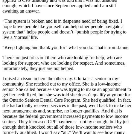
applied to CPP disability and was told that I was not disabled
enough, which I have since September applied and I am still
awaiting an answer.
“The system is broken and is in desperate need of being fixed. I
hope brave people like yourself can help other people navigate a
system that” helps people and doesn’t “punish people for trying to
live a ‘normal’ life.
“Keep fighting and thank you for” what you do. That’s from Jamie.
There are just folks out there who are looking for help, who are
looking for support, who are looking for respect. And sometimes,
unfortunately, they just are not helped.
I raised an issue in here the other day. Gloria is a senior in my
community. She reached out to my office. She is a low-income
senior. She called because she was trying to make an appointment to
get her teeth fixed, but she was told she doesn’t qualify anymore for
the Ontario Seniors Dental Care Program. She had qualified. In fact,
she had actually received services in the past, went back to make her
next arrangements and, surprise, no longer qualifies. And that is
because the federal government increased payments to low-income
seniors. They increased CPP payments—not by enough, but by just
enough that it knocked out all of those low-income seniors who
formerly qualified. I won’t say “all.” We’ll wait to see how many