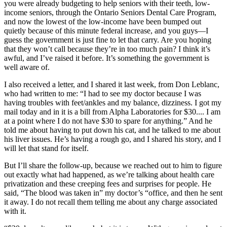
you were already budgeting to help seniors with their teeth, low-
income seniors, through the Ontario Seniors Dental Care Program,
and now the lowest of the low-income have been bumped out
quietly because of this minute federal increase, and you guys—I
guess the government is just fine to let that carry. Are you hoping
that they won’t call because they’re in too much pain? I think it’s
awful, and I’ve raised it before. It’s something the government is
well aware of.
I also received a letter, and I shared it last week, from Don Leblanc,
who had written to me: “I had to see my doctor because I was
having troubles with feet/ankles and my balance, dizziness. I got my
mail today and in it is a bill from Alpha Laboratories for $30.... I am
at a point where I do not have $30 to spare for anything.” And he
told me about having to put down his cat, and he talked to me about
his liver issues. He’s having a rough go, and I shared his story, and I
will let that stand for itself.
But I’ll share the follow-up, because we reached out to him to figure
out exactly what had happened, as we’re talking about health care
privatization and these creeping fees and surprises for people. He
said, “The blood was taken in” my doctor’s “office, and then he sent
it away. I do not recall them telling me about any charge associated
with it.