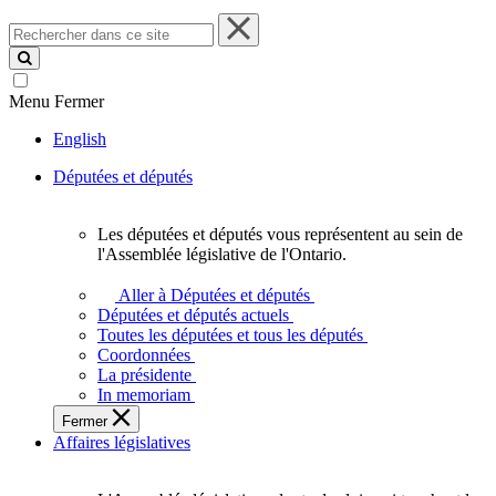
Rechercher
dans
ce
site
Menu
Fermer
English
Députées et députés
Les députées et députés vous représentent au sein de
Les
l'Assemblée législative de l'Ontario.
députées
et
Aller à Députées et députés
députés
Députées et députés actuels
vous
Toutes les députées et tous les députés
représentent
Coordonnées
au
La présidente
sein
In memoriam
de
Fermer
l'Assemblée
Affaires législatives
législative
de
l'Ontario.