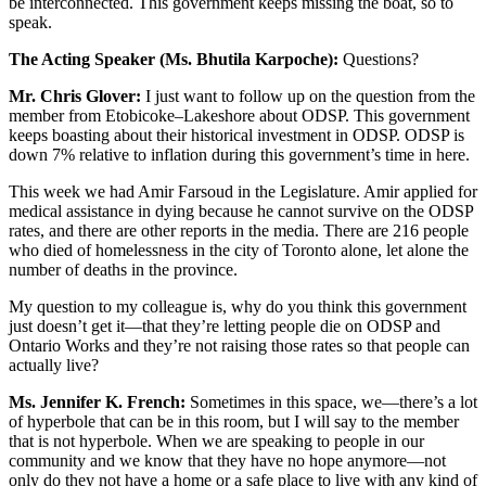
be interconnected. This government keeps missing the boat, so to
speak.
The Acting Speaker (Ms. Bhutila Karpoche):
Questions?
Mr. Chris Glover:
I just want to follow up on the question from the
member from Etobicoke–Lakeshore about ODSP. This government
keeps boasting about their historical investment in ODSP. ODSP is
down 7% relative to inflation during this government’s time in here.
This week we had Amir Farsoud in the Legislature. Amir applied for
medical assistance in dying because he cannot survive on the ODSP
rates, and there are other reports in the media. There are 216 people
who died of homelessness in the city of Toronto alone, let alone the
number of deaths in the province.
My question to my colleague is, why do you think this government
just doesn’t get it—that they’re letting people die on ODSP and
Ontario Works and they’re not raising those rates so that people can
actually live?
Ms. Jennifer K. French:
Sometimes in this space, we—there’s a lot
of hyperbole that can be in this room, but I will say to the member
that is not hyperbole. When we are speaking to people in our
community and we know that they have no hope anymore—not
only do they not have a home or a safe place to live with any kind of