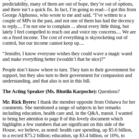
predictability, many of them are out of hope, they’re out of options,
and there isn’t a quick fix. In fact, I’m going to read—I got this from
George Alphonso, who wrote to me and said, “I’ve written to a
couple of MPs in the past, and not one of them has had the decency
to reply.... I’m not one to complain ... about every little thing, but
lately I feel compelled to reach out and voice my concerns.... We are
on a fixed income. The cost of everything is skyrocketing out of
control, but our income cannot keep up....
“Jennifer, I know everyone wishes they could wave a magic wand
and make everything better (wouldn’t that be nice)?”
People don’t know where to turn. They turn to their government for
support, but they also turn to their government for compassion and
understanding, and that also is not in this bill.
The Acting Speaker (Ms. Bhutila Karpoche):
Questions?
Mr. Rick Byers:
I thank the member opposite from Oshawa for her
comments. She mentioned a range of subjects in her remarks
including education, health care and, in the Q&A, transit. I wanted
to bring her attention to page 8 of this lovely document which
highlights a few numbers that are significant on this side of the
House, we believe, as noted: health care spending, up $5.6 billion,
to a record $75.2 billion; education, up $3.4 billion, or 10%, to