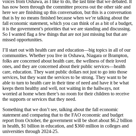
voices from Oshawa, as I like to do, the last time that we debated. It
has now been through the committee process out the other side and
here we are finishing up this conversation, but this is a conversation
that is by no means finished because when we’re talking about the
fall economic statement, which you can think of as a bit of a budget,
it is the government’s priorities that we are standing and discussing.
So I wanted flag a few things that are not just missing but that are
missed opportunities.
I’ll start out with health care and education—big topics in all of our
communities. Whether you live in Oshawa, Niagara or Brampton,
folks are concerned about health care, the wellness of their loved
ones, and they are concerned about their public services—health
care, education. They want public dollars not just to go into those
services, but they want the services to be strong. They want to be
able to turn to health care in their time of need and have it be what
keeps them healthy and well, not waiting in the hallways, not
worried at home when there’s no room for their children to receive
the supports or services that they need.
Something that we don’t see, talking about the fall economic
statement and comparing that to the FAO economic and budget
report from October, the government will be short about $6.2 billion
in health, $1 billion in education, and $360 million in colleges and
universities through 2024-25.