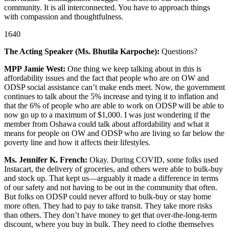
community. It is all interconnected. You have to approach things
with compassion and thoughtfulness.
1640
The Acting Speaker (Ms. Bhutila Karpoche):
Questions?
MPP Jamie West:
One thing we keep talking about in this is
affordability issues and the fact that people who are on OW and
ODSP social assistance can’t make ends meet. Now, the government
continues to talk about the 5% increase and tying it to inflation and
that the 6% of people who are able to work on ODSP will be able to
now go up to a maximum of $1,000. I was just wondering if the
member from Oshawa could talk about affordability and what it
means for people on OW and ODSP who are living so far below the
poverty line and how it affects their lifestyles.
Ms. Jennifer K. French:
Okay. During COVID, some folks used
Instacart, the delivery of groceries, and others were able to bulk-buy
and stock up. That kept us—arguably it made a difference in terms
of our safety and not having to be out in the community that often.
But folks on ODSP could never afford to bulk-buy or stay home
more often. They had to pay to take transit. They take more risks
than others. They don’t have money to get that over-the-long-term
discount, where you buy in bulk. They need to clothe themselves