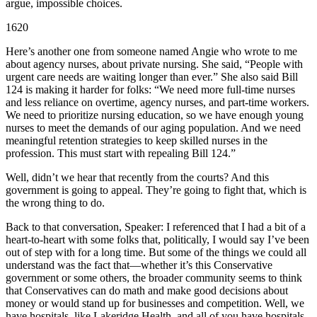
argue, impossible choices.
1620
Here’s another one from someone named Angie who wrote to me
about agency nurses, about private nursing. She said, “People with
urgent care needs are waiting longer than ever.” She also said Bill
124 is making it harder for folks: “We need more full-time nurses
and less reliance on overtime, agency nurses, and part-time workers.
We need to prioritize nursing education, so we have enough young
nurses to meet the demands of our aging population. And we need
meaningful retention strategies to keep skilled nurses in the
profession. This must start with repealing Bill 124.”
Well, didn’t we hear that recently from the courts? And this
government is going to appeal. They’re going to fight that, which is
the wrong thing to do.
Back to that conversation, Speaker: I referenced that I had a bit of a
heart-to-heart with some folks that, politically, I would say I’ve been
out of step with for a long time. But some of the things we could all
understand was the fact that—whether it’s this Conservative
government or some others, the broader community seems to think
that Conservatives can do math and make good decisions about
money or would stand up for businesses and competition. Well, we
have hospitals, like Lakeridge Health, and all of you have hospitals,