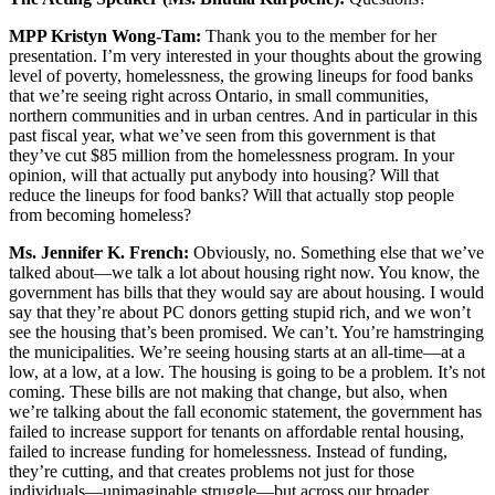
MPP Kristyn Wong-Tam:
Thank you to the member for her
presentation. I’m very interested in your thoughts about the growing
level of poverty, homelessness, the growing lineups for food banks
that we’re seeing right across Ontario, in small communities,
northern communities and in urban centres. And in particular in this
past fiscal year, what we’ve seen from this government is that
they’ve cut $85 million from the homelessness program. In your
opinion, will that actually put anybody into housing? Will that
reduce the lineups for food banks? Will that actually stop people
from becoming homeless?
Ms. Jennifer K. French:
Obviously, no. Something else that we’ve
talked about—we talk a lot about housing right now. You know, the
government has bills that they would say are about housing. I would
say that they’re about PC donors getting stupid rich, and we won’t
see the housing that’s been promised. We can’t. You’re hamstringing
the municipalities. We’re seeing housing starts at an all-time—at a
low, at a low, at a low. The housing is going to be a problem. It’s not
coming. These bills are not making that change, but also, when
we’re talking about the fall economic statement, the government has
failed to increase support for tenants on affordable rental housing,
failed to increase funding for homelessness. Instead of funding,
they’re cutting, and that creates problems not just for those
individuals—unimaginable struggle—but across our broader