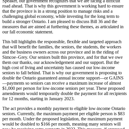
Speaker, our government recognizes that we are facing a difficult
road ahead. That is why this government is working hard to ensure
that the province is in a strong position to manage risks and a
challenging global economy, while investing for the long term to
build a stronger Ontario. I am pleased to discuss Bill 36 and the
measures that are aimed at furthering these themes, as articulated in
our fall economic statement.
This bill highlights the responsible, flexible and targeted approach
that will benefit the families, the seniors, the students, the workers
and the business owners across our province and in the riding of
Simcoe–Grey. Our seniors built this province, and for that we owe
them our thanks, our acknowledgement and our support. But the
high cost of living and uncertainty has caused our low-income
seniors to fall behind. That is why our government is proposing to
double the Ontario guaranteed annual income support—or GAINS
—payments so seniors can receive a maximum increase of almost
$1,000 per person for low-income seniors per year. These proposed
amendments would temporarily double the payment for all recipients
for 12 months, starting in January 2023.
The act provides a monthly payment to eligible low-income Ontario
seniors. Currently, the maximum payment per eligible person is $83
per month. Under the proposed legislation, the maximum payment
would be doubled to $166 per month, meaning many seniors will