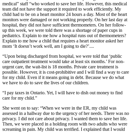
medical” staff “who worked to save her life. However, this medical
team did not have the support it required to work efficiently. My
child had to be on a heart monitor 24 hours a day. Most of the heart
monitors were damaged or not working properly. On her last day at
hospital, they did not have sufficient thermometers. On her follow-
up this week, we were told there was a shortage of paper cups in
pediatrics. Explain to me how a hospital runs out of thermometers?
Explain to me how a child that requires a heart monitor asked her
mom ‘It doesn’t work well, am I going to die?’....
“Upon being discharged from hospital, we were told that ‘public
care outpatient treatment would take at least six months.’ For non-
urgent care, the wait-list is 18 months. Private care treatment is
possible. However, it is cost-prohibitive and I will find a way to care
for my child. Even if it means going in debt. Because we do what
we have to do to save the lives of our children.
“I pay taxes in Ontario. Yet, I will have to dish out money to find
care for my child.”
She went on to say: “When we were in the ER, my child was
assessed in a hallway due to the urgency of her needs. There was no
privacy. I did not care about privacy. I wanted them to save her life.
Then, we were placed in a holding room with two adults who were
screaming in pain. My child was terrified. I explained that I would