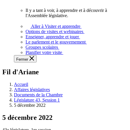
vous.
Il y a tant à voir, à apprendre et à découvrir à
Il
l'Assemblée législative.
y
a
Aller à Visiter et apprendre
tant
Options de visites et webinaires
à
Enseigner, apprendre et jouer
voir,
Le parlement et le gouvernement
à
Groupes scolaires
apprendre
Planifier votre visite
et
Fermer
à
découvrir
Fil d'Ariane
à
l'Assemblée
législative.
Accueil
Affaires législatives
Documents de la Chambre
Législature 43, Session 1
5 décembre 2022
5 décembre 2022
43e législature, 1re session