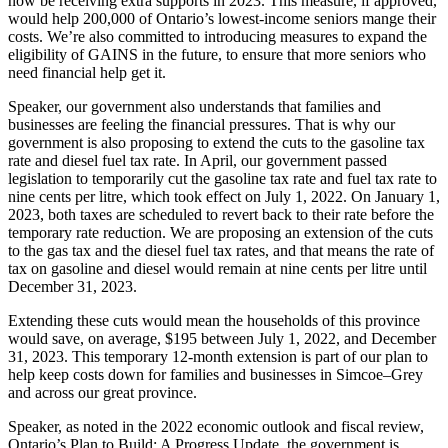
now be receiving extra supports in 2023. This measure, if approved,
would help 200,000 of Ontario’s lowest-income seniors mange their
costs. We’re also committed to introducing measures to expand the
eligibility of GAINS in the future, to ensure that more seniors who
need financial help get it.
Speaker, our government also understands that families and
businesses are feeling the financial pressures. That is why our
government is also proposing to extend the cuts to the gasoline tax
rate and diesel fuel tax rate. In April, our government passed
legislation to temporarily cut the gasoline tax rate and fuel tax rate to
nine cents per litre, which took effect on July 1, 2022. On January 1,
2023, both taxes are scheduled to revert back to their rate before the
temporary rate reduction. We are proposing an extension of the cuts
to the gas tax and the diesel fuel tax rates, and that means the rate of
tax on gasoline and diesel would remain at nine cents per litre until
December 31, 2023.
Extending these cuts would mean the households of this province
would save, on average, $195 between July 1, 2022, and December
31, 2023. This temporary 12-month extension is part of our plan to
help keep costs down for families and businesses in Simcoe–Grey
and across our great province.
Speaker, as noted in the 2022 economic outlook and fiscal review,
Ontario’s Plan to Build: A Progress Update, the government is