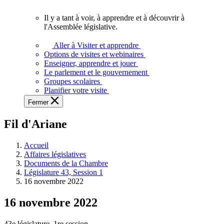
vous.
Il y a tant à voir, à apprendre et à découvrir à
Il
l'Assemblée législative.
y
a
Aller à Visiter et apprendre
tant
Options de visites et webinaires
à
Enseigner, apprendre et jouer
voir,
Le parlement et le gouvernement
à
Groupes scolaires
apprendre
Planifier votre visite
et
Fermer
à
découvrir
Fil d'Ariane
à
l'Assemblée
législative.
Accueil
Affaires législatives
Documents de la Chambre
Législature 43, Session 1
16 novembre 2022
16 novembre 2022
43e législature, 1re session