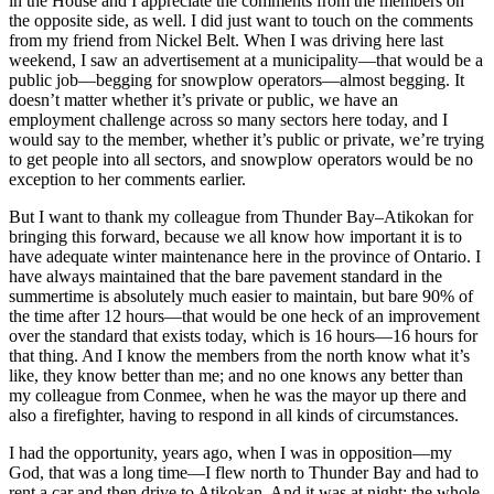
in the House and I appreciate the comments from the members on
the opposite side, as well. I did just want to touch on the comments
from my friend from Nickel Belt. When I was driving here last
weekend, I saw an advertisement at a municipality—that would be a
public job—begging for snowplow operators—almost begging. It
doesn’t matter whether it’s private or public, we have an
employment challenge across so many sectors here today, and I
would say to the member, whether it’s public or private, we’re trying
to get people into all sectors, and snowplow operators would be no
exception to her comments earlier.
But I want to thank my colleague from Thunder Bay–Atikokan for
bringing this forward, because we all know how important it is to
have adequate winter maintenance here in the province of Ontario. I
have always maintained that the bare pavement standard in the
summertime is absolutely much easier to maintain, but bare 90% of
the time after 12 hours—that would be one heck of an improvement
over the standard that exists today, which is 16 hours—16 hours for
that thing. And I know the members from the north know what it’s
like, they know better than me; and no one knows any better than
my colleague from Conmee, when he was the mayor up there and
also a firefighter, having to respond in all kinds of circumstances.
I had the opportunity, years ago, when I was in opposition—my
God, that was a long time—I flew north to Thunder Bay and had to
rent a car and then drive to Atikokan. And it was at night; the whole