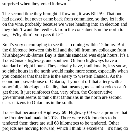
surprised when they voted it down.
The second time they brought it forward, it was Bill 59. That one
had passed, but never came back from committee, so they let it die
on the vine, probably because we were heading into an election and
they didn’t want the feedback from the constituents in the north to
say, “Why didn’t you pass this?”
So it’s very encouraging to see this—coming within 12 hours. But
the difference between this bill and the bill from my colleague from
Mushkegowuk–James Bay is that his standard was eight hours. It’s a
TransCanada highway, and southern Ontario highways have a
standard of eight hours. They actually have, traditionally, less snow,
so eight hours in the north would make more sense, especially when
you consider that that line is the artery to western Canada. As the
economic powerhouse of Ontario, if you cut off that artery with a
snowfall, a blockage, a fatality, that means goods and services can’t
get there. It just reinforces that, very often, the Conservative
government seems to think that Ontarians in the north are second-
class citizens to Ontarians in the south.
I raise that because of Highway 69. Highway 69 was a promise that
the Premier had made in 2018. There were 68 kilometres to be
tendered then; there are still 68 kilometres to be tendered. Other
projects are moving forward, which I think is excellent—it’s fine; do