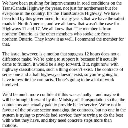
We have been pushing for improvements in road conditions on the
TransCanada Highway for years, not just for northerners but for
everyone in the country. It’s the TransCanada Highway. We have
been told by this government for many years that we have the safest
roads in North America, and we all knew that wasn’t the case for
Highways 11 and 17. We all knew that. The member is from
northern Ontario, as the other members who spoke are from
northern Ontario. They know it as well. I commend the member for
that.
The issue, however, is a motion that suggests 12 hours does not a
difference make. We’re going to support it, because if it actually
came to fruition, it would be a step forward. But, right now, with
highway classifications, such a thing doesn’t exist. The contracts of
series one-and-a-half highways doesn’t exist, so you’re going to
have to rewrite the contracts. There’s going to be a lot of work
involved.
We’d be much more confident if this was actually—and maybe it
will be brought forward by the Ministry of Transportation so that the
contractors are actually paid to provide better service. We’re not in
favour of the private sector managing the contracts, but no one in the
system is trying to provide bad service; they’re trying to do the best
with what they have, and they need concrete steps more than
motions.