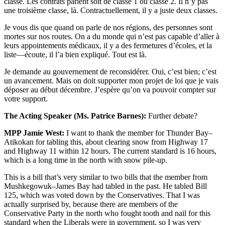
classe. Les contrats parlent soit de classe 1 ou classe 2. Il n’y pas
une troisième classe, là. Contractuellement, il y a juste deux classes.
Je vous dis que quand on parle de nos régions, des personnes sont
mortes sur nos routes. On a du monde qui n’est pas capable d’aller à
leurs appointements médicaux
, il y a des fermetures d’écoles, et la
liste—écoute, il l’a bien expliqué. Tout est là.
Je demande au gouvernement de reconsidérer. Oui, c’est bien; c’est
un avancement. Mais on doit supporter mon projet de loi que je vais
déposer au début décembre. J’espère qu’on va pouvoir compter sur
votre support.
The Acting Speaker (Ms. Patrice Barnes):
Further debate?
MPP Jamie West:
I want to thank the member for Thunder Bay–
Atikokan for tabling this, about clearing snow from Highway 17
and Highway 11 within 12 hours. The current standard is 16 hours,
which is a long time in the north with snow pile-up.
This is a bill that’s very similar to two bills that the member from
Mushkegowuk–James Bay had tabled in the past. He tabled Bill
125, which was voted down by the Conservatives. That I was
actually surprised by, because there are members of the
Conservative Party in the north who fought tooth and nail for this
standard when the Liberals were in government, so I was very