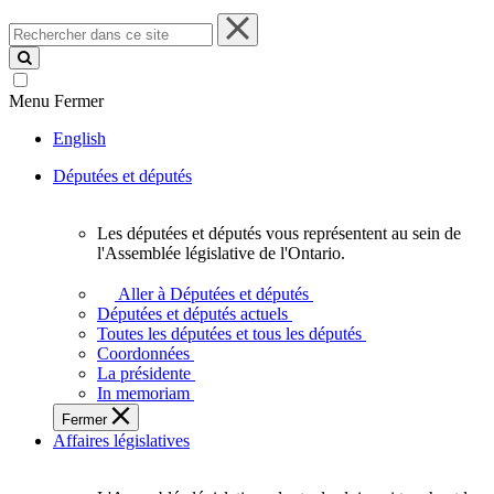
Rechercher
dans
ce
site
Menu
Fermer
English
Députées et députés
Les députées et députés vous représentent au sein de
Les
l'Assemblée législative de l'Ontario.
députées
et
Aller à Députées et députés
députés
Députées et députés actuels
vous
Toutes les députées et tous les députés
représentent
Coordonnées
au
La présidente
sein
In memoriam
de
Fermer
l'Assemblée
Affaires législatives
législative
de
l'Ontario.