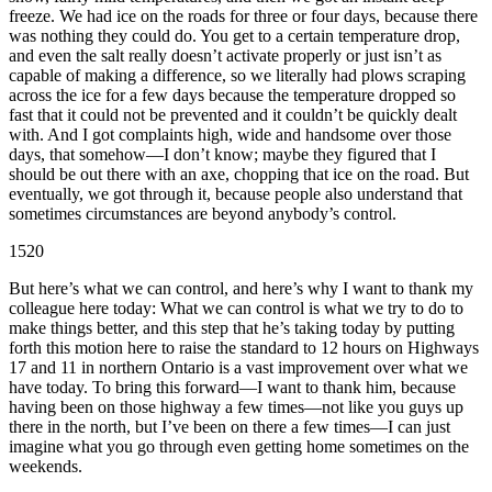
freeze. We had ice on the roads for three or four days, because there
was nothing they could do. You get to a certain temperature drop,
and even the salt really doesn’t activate properly or just isn’t as
capable of making a difference, so we literally had plows scraping
across the ice for a few days because the temperature dropped so
fast that it could not be prevented and it couldn’t be quickly dealt
with. And I got complaints high, wide and handsome over those
days, that somehow—I don’t know; maybe they figured that I
should be out there with an axe, chopping that ice on the road. But
eventually, we got through it, because people also understand that
sometimes circumstances are beyond anybody’s control.
1520
But here’s what we can control, and here’s why I want to thank my
colleague here today: What we can control is what we try to do to
make things better, and this step that he’s taking today by putting
forth this motion here to raise the standard to 12 hours on Highways
17 and 11 in northern Ontario is a vast improvement over what we
have today. To bring this forward—I want to thank him, because
having been on those highway a few times—not like you guys up
there in the north, but I’ve been on there a few times—I can just
imagine what you go through even getting home sometimes on the
weekends.