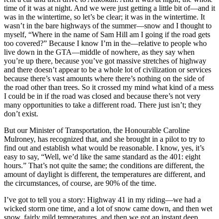
time of it was at night. And we were just getting a little bit of—and it
was in the wintertime, so let’s be clear; it was in the wintertime. It
wasn’t in the bare highways of the summer—snow and I thought to
myself, “Where in the name of Sam Hill am I going if the road gets
too covered?” Because I know I’m in the—relative to people who
live down in the GTA—middle of nowhere, as they say when
you’re up there, because you’ve got massive stretches of highway
and there doesn’t appear to be a whole lot of civilization or services
because there’s vast amounts where there’s nothing on the side of
the road other than trees. So it crossed my mind what kind of a mess
I could be in if the road was closed and because there’s not very
many opportunities to take a different road. There just isn’t; they
don’t exist.
But our Minister of Transportation, the Honourable Caroline
Mulroney, has recognized that, and she brought in a pilot to try to
find out and establish what would be reasonable. I know, yes, it’s
easy to say, “Well, we’d like the same standard as the 401: eight
hours.” That’s not quite the same; the conditions are different, the
amount of daylight is different, the temperatures are different, and
the circumstances, of course, are 90% of the time.
I’ve got to tell you a story: Highway 41 in my riding—we had a
wicked storm one time, and a lot of snow came down, and then wet
snow, fairly mild temperatures, and then we got an instant deep