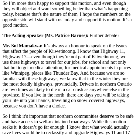
So I’m more than happy to support this motion, and even though
they will object and want something better than what’s happening
today, because that’s the nature of them, I hope the members on the
opposite side will stand with us today and support this motion. It’s a
good motion.
The Acting Speaker (Ms. Patrice Barnes):
Further debate?
Mr. Sol Mamakwa:
It’s always an honour to speak on the issues
that affect the people of Kiiwetinoong. I know that Highway 11,
Highway 17—even though they’re not part of Kiiwetinoong, we
use these highways to travel for our jobs, for school and not only
that but to get medical attention, for medical appointments in places
like Winnipeg, places like Thunder Bay. And because we are so
familiar with these highways, we know that in the winter they are
the most deadly highways, provincially. Drivers in northern Ontario
are two times as likely to die in a car crash as anywhere else in the
province. If you live in the north, there are days you will be taking
your life into your hands, travelling on snow-covered highways,
because you don’t have a choice.
So I think it’s important that northern communities deserve to be safe
and have access to well-maintained roadways. While this motion
seeks it, it doesn’t go far enough. I know that what would actually
save lives would be to reclassify and upgrade Highways 11 and 17