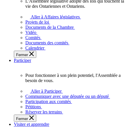
L'Assemblée législative adopte des lois qui touchent la
L'Assemblée
vie des Ontariennes et Ontariens.
législative
adopte
Aller à Affaires législatives
des
Projets de loi
lois
Documents de la Chambre
qui
Vidéo
touchent
Comités
la
Documents des comités
vie
Calendrier
des
Fermer
Ontariennes
Participer
et
Ontariens.
Pour fonctionner à son plein potentiel, l'Assemblée a
Pour
besoin de vous.
fonctionner
à
Aller à Participer
son
Communiquer avec une députée ou un député
plein
Participation aux comités
potentiel,
Pétitions
l'Assemblée
Réserver les terrains
a
Fermer
besoin
Visiter et apprendre
de