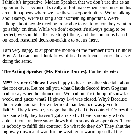
I think it’s imperative, Madam Speaker, that we don’t use this as an
opportunity—because it’s really unfortunate when sometimes in this
arena it happens where we use these as opportunities. We’re talking
about safety. We’re talking about something important. We’re
talking about people needing to be able to get to where they want to
go safely, on time. While we don’t expect it’s always going to be
perfect, we should still strive to get there, and this motion is based
on good, reasoned decision-making to get us there.
I am very happy to support the motion of the member from Thunder
Bay–Atikokan, and I look forward to all my friends across the aisle
doing the same.
The Acting Speaker (Ms. Patrice Barnes):
Further debate?
me
M
France Gélinas:
I was happy to hear the other side talk about
the root cause. Let me tell you what Claude Secord from Gogama
had to say when he phoned me. We had our first dump of snow last
week, and guess what? Highway 144 was closed. Why? Because
the private contract for winter road maintenance was given to
IMOS. They knew a year ago that they had this contract. Comes the
first snowfall, they haven’t got any staff. There is nobody who’s
able—there are three snowplows but no snowplow operators. There
is nobody to fulfill this contract. So what do they do? They shut the
highway down and wait for the weather to warm up so that the