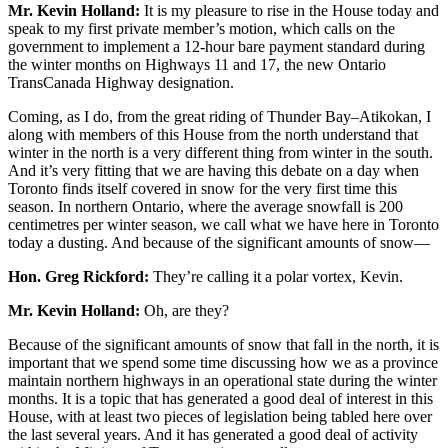
Mr. Kevin Holland:
It is my pleasure to rise in the House today and
speak to my first private member’s motion, which calls on the
government to implement a 12-hour bare payment standard during
the winter months on Highways 11 and 17, the new Ontario
TransCanada Highway designation.
Coming, as I do, from the great riding of Thunder Bay–Atikokan, I
along with members of this House from the north understand that
winter in the north is a very different thing from winter in the south.
And it’s very fitting that we are having this debate on a day when
Toronto finds itself covered in snow for the very first time this
season. In northern Ontario, where the average snowfall is 200
centimetres per winter season, we call what we have here in Toronto
today a dusting. And because of the significant amounts of snow—
Hon. Greg Rickford:
They’re calling it a polar vortex, Kevin.
Mr. Kevin Holland:
Oh, are they?
Because of the significant amounts of snow that fall in the north, it is
important that we spend some time discussing how we as a province
maintain northern highways in an operational state during the winter
months. It is a topic that has generated a good deal of interest in this
House, with at least two pieces of legislation being tabled here over
the last several years. And it has generated a good deal of activity