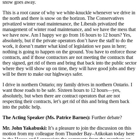
snow goes away.
This is a root cause of why we white-knuckle whenever we drive in
the north and there is snow on the horizon. The Conservatives
privatized winter road maintenance, the Liberals privatized the
management of winter road maintenance, and we have the mess that
we have now. Am I happy we go from 16 hours to 12 hours? Yes,
absolutely, but if the private operators don’t have the staff to do the
work, it doesn’t matter what kind of legislation we pass in here;
nothing is going to happen on the ground. You have to enforce those
contracts, and if those contractors are not meeting the contracts that
they signed, get rid of them and bring that back into the public sector
where they will show up on time, they will have good jobs and they
will be there to make our highways safer.
I drive in northern Ontario; my family drives in northern Ontario. I
want those roads to be safe. Sixteen hours to 12 hours—yes,
absolutely, but when there are contract operators that are not
respecting their contracts, let’s get rid of this and bring them back
into the public help.
The Acting Speaker (Ms. Patrice Barnes):
Further debate?
Mr. John Yakabuski:
It’s a pleasure to join the discussion on this
motion from my colleague from Thunder Bay–Atikokan today here