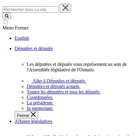
Rechercher
dans
ce
site
Menu
Fermer
English
Députées et députés
Les députées et députés vous représentent au sein de
Les
l'Assemblée législative de l'Ontario.
députées
et
Aller à Députées et députés
députés
Députées et députés actuels
vous
Toutes les députées et tous les députés
représentent
Coordonnées
au
La présidente
sein
In memoriam
de
Fermer
l'Assemblée
Affaires législatives
législative
de
l'Ontario.