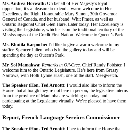
Ms. Andrea Horwath:
On behalf of Her Majesty’s loyal
opposition, it’s a pleasure to extend a warm welcome to Her
Excellency the Right Honourable Mary Simon, 30th Governor
General of Canada, and her husband, Whit Fraser, as well as
Ontario Regional Chief Glen Hare. Later today, Her Excellency is
visiting the Legislature, which sits on the traditional territory of the
Mississaugas of the Credit First Nation. Welcome to Queen’s Park.
Ms. Bhutila Karpoche:
I’d like to give a warm welcome to my
staffer, Spencer Julien, who is in the gallery today and will be
spending the day at Queen’s Park.
Mr. Sol Mamakwa:
Remarks in Oji-Cree.
Chief Randy Fobister, I
welcome him to the Ontario Legislature. He’s here from Grassy
Narrows, with Holli-Lynne Elash, one of the staff. Meegwetch.
The Speaker (Hon. Ted Arnott):
I would also like to inform the
House that although they’re not here in person, the legislative interns
from the province of Manitoba are watching us today and
participating at the Legislature virtually. We’re pleased to have them
today.
Report, French Language Services Commissioner
The Speaker (Hon. Ted Arnott):
I beg to inform the House that