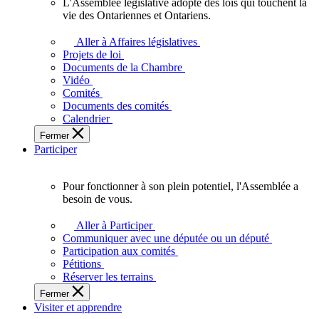
L'Assemblée législative adopte des lois qui touchent la
L'Assemblée
vie des Ontariennes et Ontariens.
législative
adopte
Aller à Affaires législatives
des
Projets de loi
lois
Documents de la Chambre
qui
Vidéo
touchent
Comités
la
Documents des comités
vie
Calendrier
des
Fermer
Ontariennes
Participer
et
Ontariens.
Pour fonctionner à son plein potentiel, l'Assemblée a
Pour
besoin de vous.
fonctionner
à
Aller à Participer
son
Communiquer avec une députée ou un député
plein
Participation aux comités
potentiel,
Pétitions
l'Assemblée
Réserver les terrains
a
Fermer
besoin
Visiter et apprendre
de