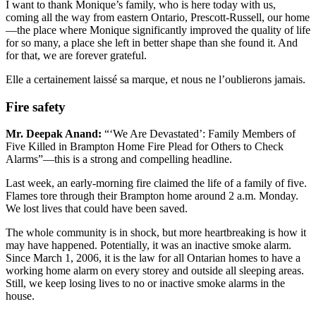
I want to thank Monique’s family, who is here today with us,
coming all the way from eastern Ontario, Prescott-Russell, our home
—the place where Monique significantly improved the quality of life
for so many, a place she left in better shape than she found it. And
for that, we are forever grateful.
Elle a certainement laissé sa marque, et nous ne l’oublierons jamais.
Fire safety
Mr. Deepak Anand:
“‘We Are Devastated’: Family Members of
Five Killed in Brampton Home Fire Plead for Others to Check
Alarms”—this is a strong and compelling headline.
Last week, an early-morning fire claimed the life of a family of five.
Flames tore through their Brampton home around 2 a.m. Monday.
We lost lives that could have been saved.
The whole community is in shock, but more heartbreaking is how it
may have happened. Potentially, it was an inactive smoke alarm.
Since March 1, 2006, it is the law for all Ontarian homes to have a
working home alarm on every storey and outside all sleeping areas.
Still, we keep losing lives to no or inactive smoke alarms in the
house.