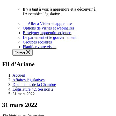
vous.
Il y a tant à voir, à apprendre et à découvrir à
Il
l'Assemblée législative.
y
a
Aller à Visiter et apprendre
tant
Options de visites et webinaires
à
Enseigner, apprendre et jouer
voir,
Le parlement et le gouvernement
à
Groupes scolaires
apprendre
Planifier votre visite
et
Fermer
à
découvrir
Fil d'Ariane
à
l'Assemblée
législative.
Accueil
Affaires législatives
Documents de la Chambre
Législature 42, Session 2
31 mars 2022
31 mars 2022
42e législature, 2e session