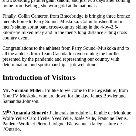
snowboarding parallel giant slalom, and just two days after coming
home from Beijing, she won gold at the nationals.
Finally, Collin Cameron from Bracebridge is bringing three bronze
medals home to Parry Sound–Muskoka. Collin finished third in
men’s sitting sprint para cross-country skiing in the 4-by-2.5-
kilometre mixed relay and in the men’s long-distance sitting cross-
country event.
Congratulations to the athletes from Parry Sound–Muskoka and to
all the athletes from Team Canada for overcoming the hurdles
presented by the pandemic and representing our country with
determination and sportsmanship—job well done.
Introduction of Visitors
Mr. Norman Miller:
I’d like to welcome to the Legislature, from
YourTV Muskoka who are down for the day, James Bowler and
Samantha Johnson.
lle
M
Amanda Simard:
J’aimerais introduire la famille de Monique
Wolfe Yelle: Caroll Yelle, Yves Yelle, Josée Yelle, Francine Denis,
Paulette Wolfe et Pierre Lavigne. Bienvenue à la législature de
l’Ontario.