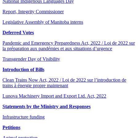
National Indigenous Languages Day
Report, Integrity Commissioner
Legislative Assembly of Manitoba interns
Deferred Votes
Pandemic and Emergency Preparedness Act, 2022 / Loi de 2022 sur
la préparation aux pandémies et aux situations d’urgence
Transgender Day of Visibility
Introduction of Bills
Clean Trains Now Act, 2022 / Loi de 2022 sur l’introduction de
trains à énergie propre maintenant
Lunova Machinery Import and Export Ltd. Act, 2022
Statements by the Ministry and Responses
Infrastructure funding
Petitions
Animal protection