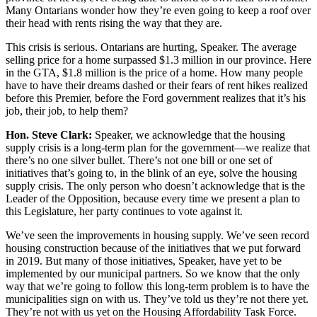
Many Ontarians wonder how they’re even going to keep a roof over
their head with rents rising the way that they are.
This crisis is serious. Ontarians are hurting, Speaker. The average
selling price for a home surpassed $1.3 million in our province. Here
in the GTA, $1.8 million is the price of a home. How many people
have to have their dreams dashed or their fears of rent hikes realized
before this Premier, before the Ford government realizes that it’s his
job, their job, to help them?
Hon. Steve Clark:
Speaker, we acknowledge that the housing
supply crisis is a long-term plan for the government—we realize that
there’s no one silver bullet. There’s not one bill or one set of
initiatives that’s going to, in the blink of an eye, solve the housing
supply crisis. The only person who doesn’t acknowledge that is the
Leader of the Opposition, because every time we present a plan to
this Legislature, her party continues to vote against it.
We’ve seen the improvements in housing supply. We’ve seen record
housing construction because of the initiatives that we put forward
in 2019. But many of those initiatives, Speaker, have yet to be
implemented by our municipal partners. So we know that the only
way that we’re going to follow this long-term problem is to have the
municipalities sign on with us. They’ve told us they’re not there yet.
They’re not with us yet on the Housing Affordability Task Force.