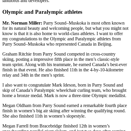
landlords and developers.
Olympic and Paralympic athletes
Mr. Norman Miller:
Parry Sound–Muskoka is most often known
for its natural beauty and welcoming people, but what you might not
know is that it is also home to world-class athletes. I want to offer
my congratulations to the Olympic and Paralympic athletes from
Parry Sound–Muskoka who represented Canada in Beijing.
Graham Ritchie from Parry Sound competed in cross-country
skiing, posting a impressive fifth place in the men’s classic-style
team sprint. Along with his teammate, he earned Canada’s best-ever
finish in that event. He also finished 11th in the 4-by-10-kilometre
relay and 34th in the men’s sprint.
I also want to congratulate Mark Ideson, born in Parry Sound and
skip of Canada’s Paralympic wheelchair curling team, who brought
home a bronze medal. Mark is now a three-time Olympic medallist.
Megan Oldham from Parry Sound earned a remarkable fourth place
finish in women’s big air skiing after winning the qualifying round.
She also finished 11th in women’s slopestyle.
Megan Farrell from Bracebridge finished 12th in women’s