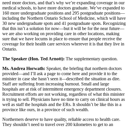
need more doctors, and that’s why we’re expanding coverage in our
medical schools, to have more doctors graduate. We’ve expanded to
160 more undergraduate positions and 295 postgraduate positions—
including the Northern Ontario School of Medicine, which will have
30 new undergraduate spots and 41 postgraduate spots. Recognizing
that this isn’t a solution for now—but it will be for the near future—
we are also working on providing care in other locations, making
sure that we have locums in place to ensure that people receive the
coverage for their health care services wherever it is that they live in
Ontario.
The Speaker (Hon. Ted Arnott):
The supplementary question.
Ms. Andrea Horwath:
Speaker, the briefing that northern doctors
provided—and I’ll ask a page to come here and provide it to the
minister in case she hasn’t seen it—described the situation as dire.
Staff are suffering from increasing burnout. Small and large
hospitals are at risk of intermittent emergency department closures.
Recruitment efforts are not working, regardless of what this minister
is trying to sell. Physicians have no time to carry on clinical hours as
well as staff the hospitals and the ERs. It shouldn’t be like this in a
province like ours, in a province of such wealth.
Northerners deserve to have quality, reliable access to health care.
They shouldn’t need to travel over 200 kilometres to get to an