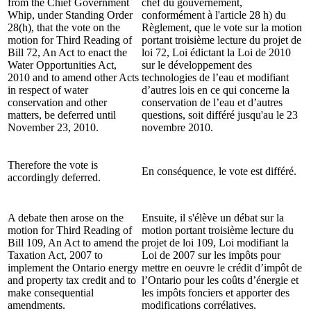
from the Chief Government
chef du gouvernement,
Whip, under Standing Order
conformément à l'article 28 h) du
28(h), that the vote on the
Règlement, que le vote sur la motion
motion for Third Reading of
portant troisième lecture du projet de
Bill 72, An Act to enact the
loi 72, Loi édictant la Loi de 2010
Water Opportunities Act,
sur le développement des
2010 and to amend other Acts
technologies de l’eau et modifiant
in respect of water
d’autres lois en ce qui concerne la
conservation and other
conservation de l’eau et d’autres
matters, be deferred until
questions, soit différé jusqu'au le 23
November 23, 2010.
novembre 2010.
Therefore the vote is
En conséquence, le vote est différé.
accordingly deferred.
A debate then arose on the
Ensuite, il s'élève un débat sur la
motion for Third Reading of
motion portant troisième lecture du
Bill 109, An Act to amend the
projet de loi 109, Loi modifiant la
Taxation Act, 2007 to
Loi de 2007 sur les impôts pour
implement the Ontario energy
mettre en oeuvre le crédit d’impôt de
and property tax credit and to
l’Ontario pour les coûts d’énergie et
make consequential
les impôts fonciers et apporter des
amendments.
modifications corrélatives.