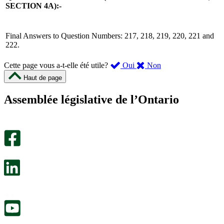
SECTION 4A):-
Final Answers to Question Numbers: 217, 218, 219, 220, 221 and
222.
,
,
Cette page vous a-t-elle été utile?
Oui
Non
cette
cette
Haut de page
page
page
m’a
ne
Assemblée législative de l’Ontario
été
m’a
utile.
pas
Un
été
sondage
utile.
facultatif
Un
s’ouvre
sondage
dans
facultatif
un
s’ouvre
nouvel
dans
onglet.
un
nouvel
onglet.