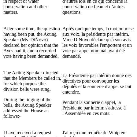
in respect of water
d’autres lois en ce qui concerne la
conservation and other
conservation de l’eau et d’autres
matters.
questions.
After some time, the question
Après quelque temps, la motion mise
having been put, the Acting
aux voix, la présidente par intérim,
Speaker (Ms. DiNovo)
Mme DiNovo déclare qu'à son avis
declared her opinion that the
les voix favorables l'emportent et un
Ayes had it, and a recorded
vote par appel nominal ayant été
vote having been demanded,
demandé,
The Acting Speaker directed
La Présidente par intérim donne des
that the Members be called in,
directives pour convoquer les
for which purpose the
députés et la sonnerie d'appel se fait
division bells were rung.
entendre.
During the ringing of the
Pendant la sonnerie d'appel, la
bells, the Acting Speaker
Présidente par intérim s'adresse à
addressed the House as
l'Assemblée en ces mots:-
follows:-
I have received a request
J'ai reçu une requête du Whip en