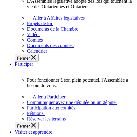
L'Assemblée législative adopte des lois qui touchent la
L'Assemblée
vie des Ontariennes et Ontariens.
législative
adopte
Aller à Affaires législatives
des
Projets de loi
lois
Documents de la Chambre
qui
Vidéo
touchent
Comités
la
Documents des comités
vie
Calendrier
des
Fermer
Ontariennes
Participer
et
Ontariens.
Pour fonctionner à son plein potentiel, l'Assemblée a
Pour
besoin de vous.
fonctionner
à
Aller à Participer
son
Communiquer avec une députée ou un député
plein
Participation aux comités
potentiel,
Pétitions
l'Assemblée
Réserver les terrains
a
Fermer
besoin
Visiter et apprendre
de