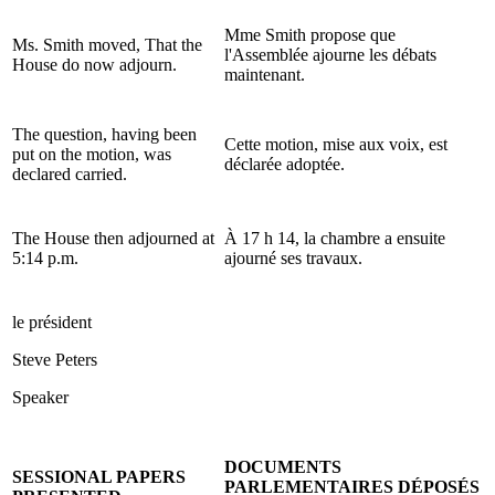
Mme Smith propose que
Ms. Smith moved, That the
l'Assemblée ajourne les débats
House do now adjourn.
maintenant.
The question, having been
Cette motion, mise aux voix, est
put on the motion, was
déclarée adoptée.
declared carried.
The House then adjourned at
À 17 h 14, la chambre a ensuite
5:14 p.m.
ajourné ses travaux.
le président
Steve Peters
Speaker
DOCUMENTS
SESSIONAL PAPERS
PARLEMENTAIRES DÉPOSÉS