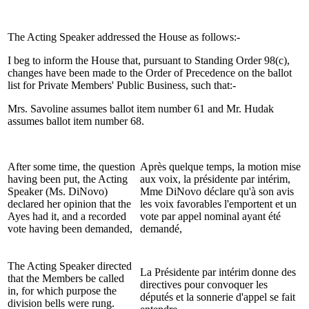
The Acting Speaker addressed the House as follows:-
I beg to inform the House that, pursuant to Standing Order 98(c),
changes have been made to the Order of Precedence on the ballot
list for Private Members' Public Business, such that:-
Mrs. Savoline assumes ballot item number 61 and Mr. Hudak
assumes ballot item number 68.
After some time, the question
Après quelque temps, la motion mise
having been put, the Acting
aux voix, la présidente par intérim,
Speaker (Ms. DiNovo)
Mme DiNovo déclare qu'à son avis
declared her opinion that the
les voix favorables l'emportent et un
Ayes had it, and a recorded
vote par appel nominal ayant été
vote having been demanded,
demandé,
The Acting Speaker directed
La Présidente par intérim donne des
that the Members be called
directives pour convoquer les
in, for which purpose the
députés et la sonnerie d'appel se fait
division bells were rung.