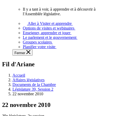
vous.
Il y a tant à voir, à apprendre et à découvrir à
Il
l'Assemblée législative.
y
a
Aller à Visiter et apprendre
tant
Options de visites et webinaires
à
Enseigner, apprendre et jouer
voir,
Le parlement et le gouvernement
à
Groupes scolaires
apprendre
Planifier votre visite
et
Fermer
à
découvrir
Fil d'Ariane
à
l'Assemblée
législative.
Accueil
Affaires législatives
Documents de la Chambre
Législature 39, Session 2
22 novembre 2010
22 novembre 2010
39e législature, 2e session