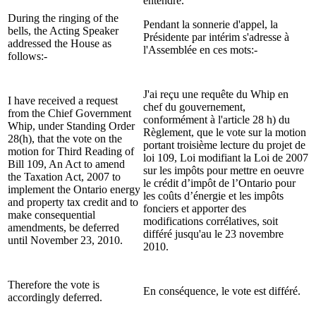
entendre.
During the ringing of the
Pendant la sonnerie d'appel, la
bells, the Acting Speaker
Présidente par intérim s'adresse à
addressed the House as
l'Assemblée en ces mots:-
follows:-
J'ai reçu une requête du Whip en
I have received a request
chef du gouvernement,
from the Chief Government
conformément à l'article 28 h) du
Whip, under Standing Order
Règlement, que le vote sur la motion
28(h), that the vote on the
portant troisième lecture du projet de
motion for Third Reading of
loi 109, Loi modifiant la Loi de 2007
Bill 109, An Act to amend
sur les impôts pour mettre en oeuvre
the Taxation Act, 2007 to
le crédit d’impôt de l’Ontario pour
implement the Ontario energy
les coûts d’énergie et les impôts
and property tax credit and to
fonciers et apporter des
make consequential
modifications corrélatives, soit
amendments, be deferred
différé jusqu'au le 23 novembre
until November 23, 2010.
2010.
Therefore the vote is
En conséquence, le vote est différé.
accordingly deferred.