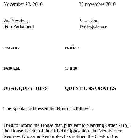
November 22, 2010
22 novembre 2010
2nd Session,
2e session
39th Parliament
39e législature
PRAYERS
PRIÈRES
10:30 A.M.
10 H 30
ORAL QUESTIONS
QUESTIONS ORALES
The Speaker addressed the House as follows:-
I beg to inform the House that, pursuant to Standing Order 71(b),
the House Leader of the Official Opposition, the Member for
Renfrew-Nipissing-Pembroke, has notified the Clerk of his