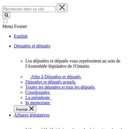
Rechercher
dans
ce
site
Menu
Fermer
English
Députées et députés
Les députées et députés vous représentent au sein de
Les
l'Assemblée législative de l'Ontario.
députées
et
Aller à Députées et députés
députés
Députées et députés actuels
vous
Toutes les députées et tous les députés
représentent
Coordonnées
au
La présidente
sein
In memoriam
de
Fermer
l'Assemblée
Affaires législatives
législative
de
l'Ontario.