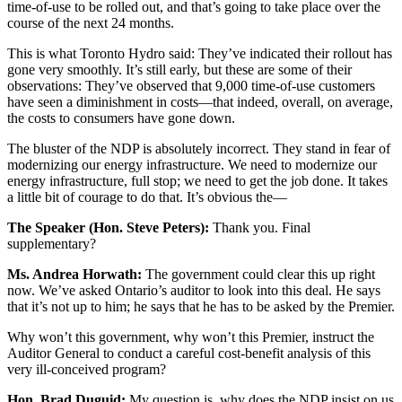
time-of-use to be rolled out, and that’s going to take place over the
course of the next 24 months.
This is what Toronto Hydro said: They’ve indicated their rollout has
gone very smoothly. It’s still early, but these are some of their
observations: They’ve observed that 9,000 time-of-use customers
have seen a diminishment in costs—that indeed, overall, on average,
the costs to consumers have gone down.
The bluster of the NDP is absolutely incorrect. They stand in fear of
modernizing our energy infrastructure. We need to modernize our
energy infrastructure, full stop; we need to get the job done. It takes
a little bit of courage to do that. It’s obvious the—
The Speaker (Hon. Steve Peters):
Thank you. Final
supplementary?
Ms. Andrea Horwath:
The government could clear this up right
now. We’ve asked Ontario’s auditor to look into this deal. He says
that it’s not up to him; he says that he has to be asked by the Premier.
Why won’t this government, why won’t this Premier, instruct the
Auditor General to conduct a careful cost-benefit analysis of this
very ill-conceived program?
Hon. Brad Duguid:
My question is, why does the NDP insist on us