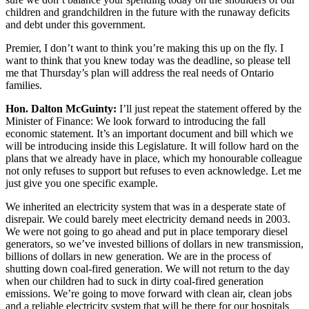
children and grandchildren in the future with the runaway deficits
and debt under this government.
Premier, I don’t want to think you’re making this up on the fly. I
want to think that you knew today was the deadline, so please tell
me that Thursday’s plan will address the real needs of Ontario
families.
Hon. Dalton McGuinty:
I’ll just repeat the statement offered by the
Minister of Finance: We look forward to introducing the fall
economic statement. It’s an important document and bill which we
will be introducing inside this Legislature. It will follow hard on the
plans that we already have in place, which my honourable colleague
not only refuses to support but refuses to even acknowledge. Let me
just give you one specific example.
We inherited an electricity system that was in a desperate state of
disrepair. We could barely meet electricity demand needs in 2003.
We were not going to go ahead and put in place temporary diesel
generators, so we’ve invested billions of dollars in new transmission,
billions of dollars in new generation. We are in the process of
shutting down coal-fired generation. We will not return to the day
when our children had to suck in dirty coal-fired generation
emissions. We’re going to move forward with clean air, clean jobs
and a reliable electricity system that will be there for our hospitals