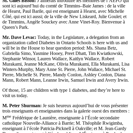
M. Gilles Bisson:
J’aimerais introduire les membres de l’AEFO qui
sont ici aujourd’hui du comté de Timmins–Baie James : de la ville
de Hearst, Paul Barile, qui est enseignant à Hearst, avec Michelle
Côté, qui est ici aussi; de la ville de New Liskeard, Julie Goulet; et
de Timmins, Angèle Souckey avec Anne Vinet-Roy. Bienvenue à
Queen’s Park.
Mr. Dave Levac:
Today, in the Legislature, a delegation from an
organization called Diabetes in Ontario Schools is here with us and
will be in the House to hear question period: Ms. Shana Betz,
Gabriella Simo, Yasmine Hooey, Preet Dhatt, Tim Kwiatkowski,
Stephanie Winsor, Lauren Wallace, Kaitlyn Wallace, Robert
Murakami, Jeanne McKane, Olivia Murakami, Ella Murakami, Lisa
Winters-Murphy, Mary Anne St. Pierre, John Wallace, Michael St.
Pierre, Michelle St. Pierre, Mandy Conlon, Ashley Conlon, Diana
Mann, Robert Mann, Leanne Irwin, Samuel Irwin and Avery Irwin.
Of those, 15 are children with type 1 diabetes, and they’re here to
visit us today.
M. Peter Shurman:
Je suis heureux aujourd’hui de vous présenter
trois enseignants et enseignantes dans la galerie ouest des membres :
me
M
Frédérique de Launière, enseignante à l’École secondaire
catholique Nouvelle-Alliance à Barrie; M. Théophile Rwigimba,
enseignant à l’école Patricia-Picknell à Oakville; et M. Jean-Gardy