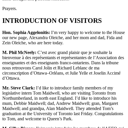
Prayers.
INTRODUCTION OF VISITORS
Hon. Sophia Aggelonitis:
I’m very happy to welcome to the House
our new page, Alexandra Oleiche, and her mom and dad, Fida and
Zein Oleiche, who are here today.
M. Phil McNeely:
C’est avec grand plaisir que je souhaite la
bienvenue à des représentants et représentantes de l’Association des
enseignantes et des enseignants franco-ontariens. Dans la tribune
nous retrouvons Carol Jolin et Richard Leblanc de ma
circonscription d’Ottawa–Orléans, et Julie Yelle et Joselin Accimé
d’Ottawa.
Mr. Steve Clark:
I’d like to introduce family members of my
legislative intern Tom Maidwell, who are visiting Toronto from
Northumberland, in north east England. I’d like to introduce his
mum, Debbie Maidwell; dad, Andrew Maidwell; gran, Margaret
Maidwell; and grandpa, Alan Maidwell. They attended Tom’s
graduation at the University of Toronto last Friday. Congratulations
to Tom, and welcome to Queen’s Park.