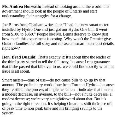
Ms. Andrea Horwath:
Instead of looking around the world, this
government should look at the people of Ontario and start
understanding their struggles for a change.
Joe Burns from Chatham writes this: “I had this new smart meter
installed by Hydro One and just got our Hydro One bill. It went
from $180 to $360.” People like Mr. Burns deserve to know just
how much this experiment is costing. Why won’t the Premier give
Ontario families the full story and release all smart meter cost details
right now?
Hon. Brad Duguid:
That’s exactly it: It’s about time the leader of
the third party started to tell the full story, because I can guarantee
that if she passed that bill over to us, we could find exactly what that
issue is all about.
Smart meters—time of use—do not cause bills to go up by that
amount. The preliminary work done from Toronto Hydro—because
they’re still in the process of implementation—indicates that there is
a modest decrease, on average, to the bills—not a huge decrease, a
modest decrease; we’re very straightforward about that. But it’s
going in the right direction. It’s helping Ontarians shift their use off
of peak time to non-peak time and it’s bringing savings to the
system.