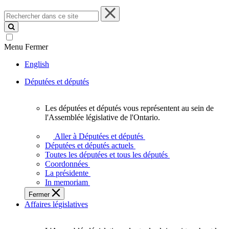
Rechercher
dans
ce
site
Menu
Fermer
English
Députées et députés
Les députées et députés vous représentent au sein de
Les
l'Assemblée législative de l'Ontario.
députées
et
Aller à Députées et députés
députés
Députées et députés actuels
vous
Toutes les députées et tous les députés
représentent
Coordonnées
au
La présidente
sein
In memoriam
de
Fermer
l'Assemblée
Affaires législatives
législative
de
l'Ontario.