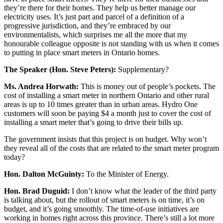
they’re there for their homes. They help us better manage our
electricity uses. It’s just part and parcel of a definition of a
progressive jurisdiction, and they’re embraced by our
environmentalists, which surprises me all the more that my
honourable colleague opposite is not standing with us when it comes
to putting in place smart meters in Ontario homes.
The Speaker (Hon. Steve Peters):
Supplementary?
Ms. Andrea Horwath:
This is money out of people’s pockets. The
cost of installing a smart meter in northern Ontario and other rural
areas is up to 10 times greater than in urban areas. Hydro One
customers will soon be paying $4 a month just to cover the cost of
installing a smart meter that’s going to drive their bills up.
The government insists that this project is on budget. Why won’t
they reveal all of the costs that are related to the smart meter program
today?
Hon. Dalton McGuinty:
To the Minister of Energy.
Hon. Brad Duguid:
I don’t know what the leader of the third party
is talking about, but the rollout of smart meters is on time, it’s on
budget, and it’s going smoothly. The time-of-use initiatives are
working in homes right across this province. There’s still a lot more