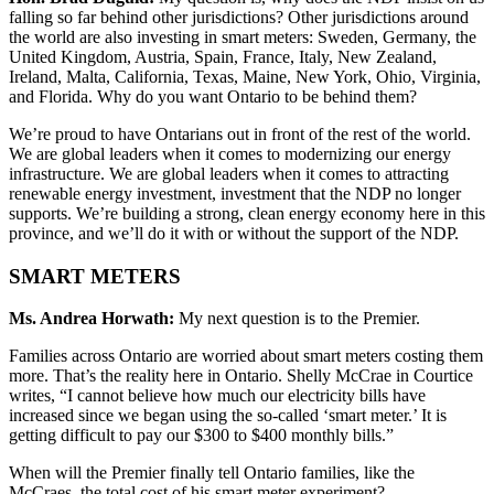
falling so far behind other jurisdictions? Other jurisdictions around
the world are also investing in smart meters: Sweden, Germany, the
United Kingdom, Austria, Spain, France, Italy, New Zealand,
Ireland, Malta, California, Texas, Maine, New York, Ohio, Virginia,
and Florida. Why do you want Ontario to be behind them?
We’re proud to have Ontarians out in front of the rest of the world.
We are global leaders when it comes to modernizing our energy
infrastructure. We are global leaders when it comes to attracting
renewable energy investment, investment that the NDP no longer
supports. We’re building a strong, clean energy economy here in this
province, and we’ll do it with or without the support of the NDP.
SMART METERS
Ms. Andrea Horwath:
My next question is to the Premier.
Families across Ontario are worried about smart meters costing them
more. That’s the reality here in Ontario. Shelly McCrae in Courtice
writes, “I cannot believe how much our electricity bills have
increased since we began using the so-called ‘smart meter.’ It is
getting difficult to pay our $300 to $400 monthly bills.”
When will the Premier finally tell Ontario families, like the
McCraes, the total cost of his smart meter experiment?