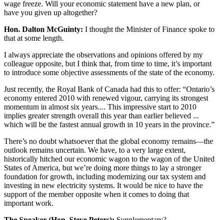
wage freeze. Will your economic statement have a new plan, or
have you given up altogether?
Hon. Dalton McGuinty:
I thought the Minister of Finance spoke to
that at some length.
I always appreciate the observations and opinions offered by my
colleague opposite, but I think that, from time to time, it’s important
to introduce some objective assessments of the state of the economy.
Just recently, the Royal Bank of Canada had this to offer: “Ontario’s
economy entered 2010 with renewed vigour, carrying its strongest
momentum in almost six years.... This impressive start to 2010
implies greater strength overall this year than earlier believed ...
which will be the fastest annual growth in 10 years in the province.”
There’s no doubt whatsoever that the global economy remains—the
outlook remains uncertain. We have, to a very large extent,
historically hitched our economic wagon to the wagon of the United
States of America, but we’re doing more things to lay a stronger
foundation for growth, including modernizing our tax system and
investing in new electricity systems. It would be nice to have the
support of the member opposite when it comes to doing that
important work.
The Speaker (Hon. Steve Peters):
Supplementary?