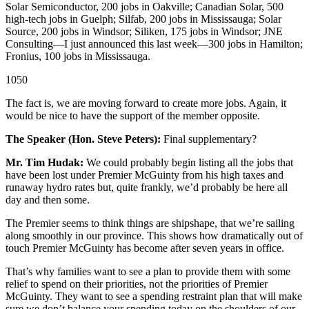
Solar Semiconductor, 200 jobs in Oakville; Canadian Solar, 500
high-tech jobs in Guelph; Silfab, 200 jobs in Mississauga; Solar
Source, 200 jobs in Windsor; Siliken, 175 jobs in Windsor; JNE
Consulting—I just announced this last week—300 jobs in Hamilton;
Fronius, 100 jobs in Mississauga.
1050
The fact is, we are moving forward to create more jobs. Again, it
would be nice to have the support of the member opposite.
The Speaker (Hon. Steve Peters):
Final supplementary?
Mr. Tim Hudak:
We could probably begin listing all the jobs that
have been lost under Premier McGuinty from his high taxes and
runaway hydro rates but, quite frankly, we’d probably be here all
day and then some.
The Premier seems to think things are shipshape, that we’re sailing
along smoothly in our province. This shows how dramatically out of
touch Premier McGuinty has become after seven years in office.
That’s why families want to see a plan to provide them with some
relief to spend on their priorities, not the priorities of Premier
McGuinty. They want to see a spending restraint plan that will make
sure we don’t balance your spending today on the shoulders of our