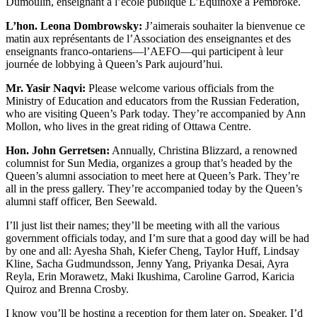
Dumoulin, enseignant à l’école publique L’Équinoxe à Pembroke.
L’hon. Leona Dombrowsky:
J’aimerais souhaiter la bienvenue ce
matin aux représentants de l’Association des enseignantes et des
enseignants franco-ontariens—l’AEFO—qui participent à leur
journée de lobbying à Queen’s Park aujourd’hui.
Mr. Yasir Naqvi:
Please welcome various officials from the
Ministry of Education and educators from the Russian Federation,
who are visiting Queen’s Park today. They’re accompanied by Ann
Mollon, who lives in the great riding of Ottawa Centre.
Hon. John Gerretsen:
Annually, Christina Blizzard, a renowned
columnist for Sun Media, organizes a group that’s headed by the
Queen’s alumni association to meet here at Queen’s Park. They’re
all in the press gallery. They’re accompanied today by the Queen’s
alumni staff officer, Ben Seewald.
I’ll just list their names; they’ll be meeting with all the various
government officials today, and I’m sure that a good day will be had
by one and all: Ayesha Shah, Kiefer Cheng, Taylor Huff, Lindsay
Kline, Sacha Gudmundsson, Jenny Yang, Priyanka Desai, Ayra
Reyla, Erin Morawetz, Maki Ikushima, Caroline Garrod, Karicia
Quiroz and Brenna Crosby.
I know you’ll be hosting a reception for them later on, Speaker. I’d