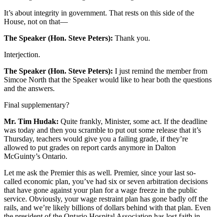
It’s about integrity in government. That rests on this side of the
House, not on that—
The Speaker (Hon. Steve Peters):
Thank you.
Interjection.
The Speaker (Hon. Steve Peters):
I just remind the member from
Simcoe North that the Speaker would like to hear both the questions
and the answers.
Final supplementary?
Mr. Tim Hudak:
Quite frankly, Minister, some act. If the deadline
was today and then you scramble to put out some release that it’s
Thursday, teachers would give you a failing grade, if they’re
allowed to put grades on report cards anymore in Dalton
McGuinty’s Ontario.
Let me ask the Premier this as well. Premier, since your last so-
called economic plan, you’ve had six or seven arbitration decisions
that have gone against your plan for a wage freeze in the public
service. Obviously, your wage restraint plan has gone badly off the
rails, and we’re likely billions of dollars behind with that plan. Even
the president of the Ontario Hospital Association has lost faith in