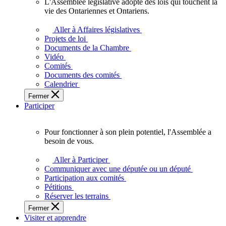
L'Assemblée législative adopte des lois qui touchent la
L'Assemblée
vie des Ontariennes et Ontariens.
législative
adopte
Aller à Affaires législatives
des
Projets de loi
lois
Documents de la Chambre
qui
Vidéo
touchent
Comités
la
Documents des comités
vie
Calendrier
des
Fermer
Ontariennes
Participer
et
Ontariens.
Pour fonctionner à son plein potentiel, l'Assemblée a
Pour
besoin de vous.
fonctionner
à
Aller à Participer
son
Communiquer avec une députée ou un député
plein
Participation aux comités
potentiel,
Pétitions
l'Assemblée
Réserver les terrains
a
Fermer
besoin
Visiter et apprendre
de