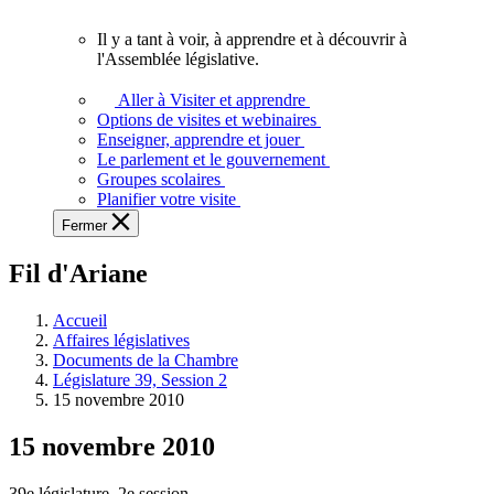
vous.
Il y a tant à voir, à apprendre et à découvrir à
Il
l'Assemblée législative.
y
a
Aller à Visiter et apprendre
tant
Options de visites et webinaires
à
Enseigner, apprendre et jouer
voir,
Le parlement et le gouvernement
à
Groupes scolaires
apprendre
Planifier votre visite
et
Fermer
à
découvrir
Fil d'Ariane
à
l'Assemblée
législative.
Accueil
Affaires législatives
Documents de la Chambre
Législature 39, Session 2
15 novembre 2010
15 novembre 2010
39e législature, 2e session