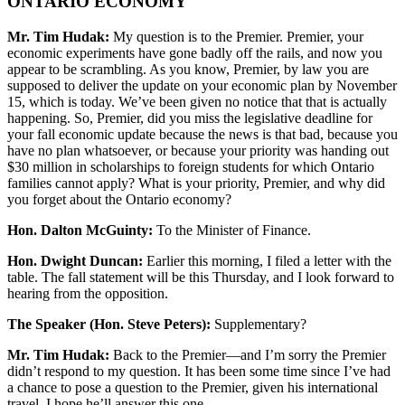
ONTARIO ECONOMY
Mr. Tim Hudak:
My question is to the Premier. Premier, your
economic experiments have gone badly off the rails, and now you
appear to be scrambling. As you know, Premier, by law you are
supposed to deliver the update on your economic plan by November
15, which is today. We’ve been given no notice that that is actually
happening. So, Premier, did you miss the legislative deadline for
your fall economic update because the news is that bad, because you
have no plan whatsoever, or because your priority was handing out
$30 million in scholarships to foreign students for which Ontario
families cannot apply? What is your priority, Premier, and why did
you forget about the Ontario economy?
Hon. Dalton McGuinty:
To the Minister of Finance.
Hon. Dwight Duncan:
Earlier this morning, I filed a letter with the
table. The fall statement will be this Thursday, and I look forward to
hearing from the opposition.
The Speaker (Hon. Steve Peters):
Supplementary?
Mr. Tim Hudak:
Back to the Premier—and I’m sorry the Premier
didn’t respond to my question. It has been some time since I’ve had
a chance to pose a question to the Premier, given his international
travel. I hope he’ll answer this one.