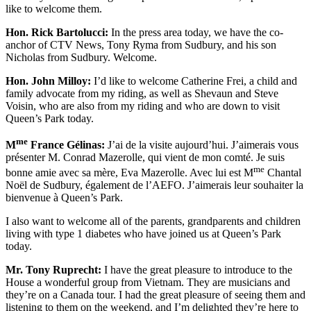
like to welcome them.
Hon. Rick Bartolucci:
In the press area today, we have the co-
anchor of CTV News, Tony Ryma from Sudbury, and his son
Nicholas from Sudbury. Welcome.
Hon. John Milloy:
I’d like to welcome Catherine Frei, a child and
family advocate from my riding, as well as Shevaun and Steve
Voisin, who are also from my riding and who are down to visit
Queen’s Park today.
me
M
France Gélinas:
J’ai de la visite aujourd’hui. J’aimerais vous
présenter M. Conrad Mazerolle, qui vient de mon comté. Je suis
me
bonne amie avec sa mère, Eva Mazerolle. Avec lui est M
Chantal
Noël de Sudbury, également de l’AEFO. J’aimerais leur souhaiter la
bienvenue à Queen’s Park.
I also want to welcome all of the parents, grandparents and children
living with type 1 diabetes who have joined us at Queen’s Park
today.
Mr. Tony Ruprecht:
I have the great pleasure to introduce to the
House a wonderful group from Vietnam. They are musicians and
they’re on a Canada tour. I had the great pleasure of seeing them and
listening to them on the weekend, and I’m delighted they’re here to