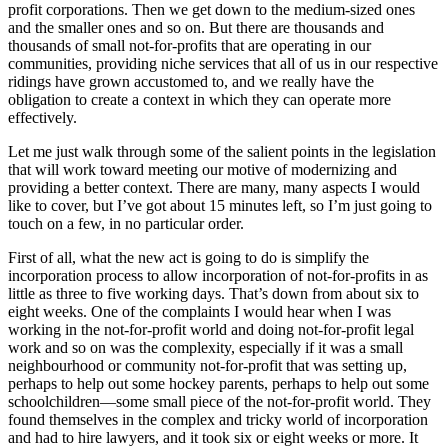
profit corporations. Then we get down to the medium-sized ones
and the smaller ones and so on. But there are thousands and
thousands of small not-for-profits that are operating in our
communities, providing niche services that all of us in our respective
ridings have grown accustomed to, and we really have the
obligation to create a context in which they can operate more
effectively.
Let me just walk through some of the salient points in the legislation
that will work toward meeting our motive of modernizing and
providing a better context. There are many, many aspects I would
like to cover, but I’ve got about 15 minutes left, so I’m just going to
touch on a few, in no particular order.
First of all, what the new act is going to do is simplify the
incorporation process to allow incorporation of not-for-profits in as
little as three to five working days. That’s down from about six to
eight weeks. One of the complaints I would hear when I was
working in the not-for-profit world and doing not-for-profit legal
work and so on was the complexity, especially if it was a small
neighbourhood or community not-for-profit that was setting up,
perhaps to help out some hockey parents, perhaps to help out some
schoolchildren—some small piece of the not-for-profit world. They
found themselves in the complex and tricky world of incorporation
and had to hire lawyers, and it took six or eight weeks or more. It