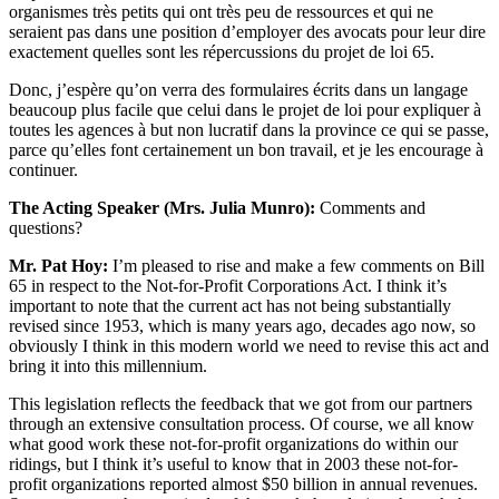
organismes très petits qui ont très peu de ressources et qui ne
seraient pas dans une position d’employer des avocats pour leur dire
exactement quelles sont les répercussions du projet de loi 65.
Donc, j’espère qu’on verra des formulaires écrits dans un langage
beaucoup plus facile que celui dans le projet de loi pour expliquer à
toutes les agences à but non lucratif dans la province ce qui se passe,
parce qu’elles font certainement un bon travail, et je les encourage à
continuer.
The Acting Speaker (Mrs. Julia Munro):
Comments and
questions?
Mr. Pat Hoy:
I’m pleased to rise and make a few comments on Bill
65 in respect to the Not-for-Profit Corporations Act. I think it’s
important to note that the current act has not being substantially
revised since 1953, which is many years ago, decades ago now, so
obviously I think in this modern world we need to revise this act and
bring it into this millennium.
This legislation reflects the feedback that we got from our partners
through an extensive consultation process. Of course, we all know
what good work these not-for-profit organizations do within our
ridings, but I think it’s useful to know that in 2003 these not-for-
profit organizations reported almost $50 billion in annual revenues.