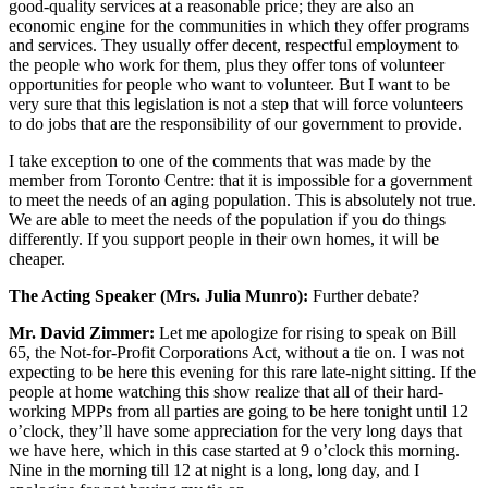
good-quality services at a reasonable price; they are also an
economic engine for the communities in which they offer programs
and services. They usually offer decent, respectful employment to
the people who work for them, plus they offer tons of volunteer
opportunities for people who want to volunteer. But I want to be
very sure that this legislation is not a step that will force volunteers
to do jobs that are the responsibility of our government to provide.
I take exception to one of the comments that was made by the
member from Toronto Centre: that it is impossible for a government
to meet the needs of an aging population. This is absolutely not true.
We are able to meet the needs of the population if you do things
differently. If you support people in their own homes, it will be
cheaper.
The Acting Speaker (Mrs. Julia Munro):
Further debate?
Mr. David Zimmer:
Let me apologize for rising to speak on Bill
65, the Not-for-Profit Corporations Act, without a tie on. I was not
expecting to be here this evening for this rare late-night sitting. If the
people at home watching this show realize that all of their hard-
working MPPs from all parties are going to be here tonight until 12
o’clock, they’ll have some appreciation for the very long days that
we have here, which in this case started at 9 o’clock this morning.
Nine in the morning till 12 at night is a long, long day, and I