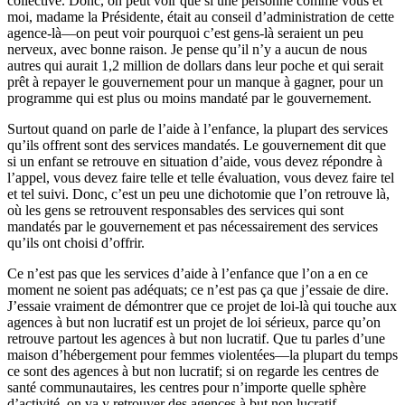
collective. Donc, on peut voir que si une personne comme vous et
moi, madame la Présidente, était au conseil d’administration de cette
agence-là—on peut voir pourquoi c’est gens-là seraient un peu
nerveux, avec bonne raison. Je pense qu’il n’y a aucun de nous
autres qui aurait 1,2 million de dollars dans leur poche et qui serait
prêt à repayer le gouvernement pour un manque à gagner, pour un
programme qui est plus ou moins mandaté par le gouvernement.
Surtout quand on parle de l’aide à l’enfance, la plupart des services
qu’ils offrent sont des services mandatés. Le gouvernement dit que
si un enfant se retrouve en situation d’aide, vous devez répondre à
l’appel, vous devez faire telle et telle évaluation, vous devez faire tel
et tel suivi. Donc, c’est un peu une dichotomie que l’on retrouve là,
où les gens se retrouvent responsables des services qui sont
mandatés par le gouvernement et pas nécessairement des services
qu’ils ont choisi d’offrir.
Ce n’est pas que les services d’aide à l’enfance que l’on a en ce
moment ne soient pas adéquats; ce n’est pas ça que j’essaie de dire.
J’essaie vraiment de démontrer que ce projet de loi-là qui touche aux
agences à but non lucratif est un projet de loi sérieux, parce qu’on
retrouve partout les agences à but non lucratif. Que tu parles d’une
maison d’hébergement pour femmes violentées—la plupart du temps
ce sont des agences à but non lucratif; si on regarde les centres de
santé communautaires, les centres pour n’importe quelle sphère
d’activité, on va y retrouver des agences à but non lucratif.