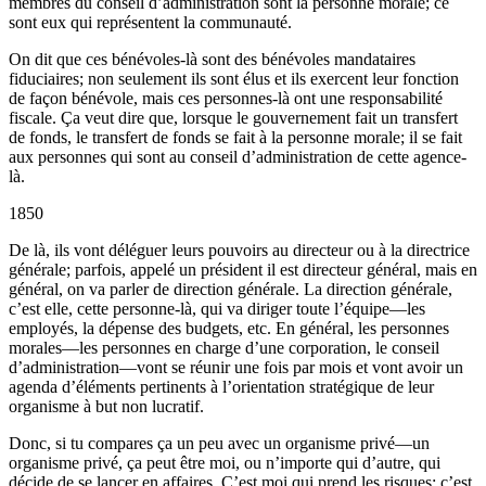
membres du conseil d’administration sont la personne morale; ce
sont eux qui représentent la communauté.
On dit que ces bénévoles-là sont des bénévoles mandataires
fiduciaires; non seulement ils sont élus et ils exercent leur fonction
de façon bénévole, mais ces personnes-là ont une responsabilité
fiscale. Ça veut dire que, lorsque le gouvernement fait un transfert
de fonds, le transfert de fonds se fait à la personne morale; il se fait
aux personnes qui sont au conseil d’administration de cette agence-
là.
1850
De là, ils vont déléguer leurs pouvoirs au directeur ou à la directrice
générale; parfois, appelé un président il est directeur général, mais en
général, on va parler de direction générale. La direction générale,
c’est elle, cette personne-là, qui va diriger toute l’équipe—les
employés, la dépense des budgets, etc. En général, les personnes
morales—les personnes en charge d’une corporation, le conseil
d’administration—vont se réunir une fois par mois et vont avoir un
agenda d’éléments pertinents à l’orientation stratégique de leur
organisme à but non lucratif.
Donc, si tu compares ça un peu avec un organisme privé—un
organisme privé, ça peut être moi, ou n’importe qui d’autre, qui
décide de se lancer en affaires. C’est moi qui prend les risques; c’est