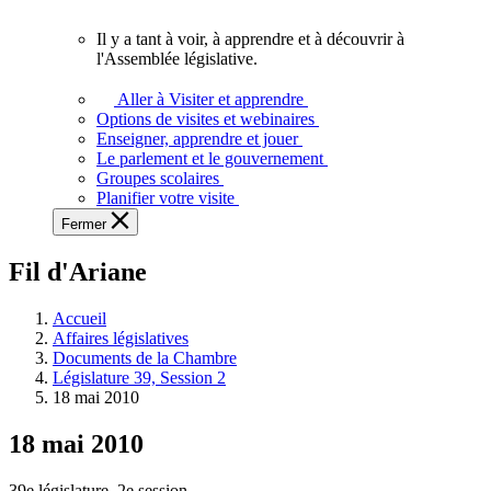
vous.
Il y a tant à voir, à apprendre et à découvrir à
Il
l'Assemblée législative.
y
a
Aller à Visiter et apprendre
tant
Options de visites et webinaires
à
Enseigner, apprendre et jouer
voir,
Le parlement et le gouvernement
à
Groupes scolaires
apprendre
Planifier votre visite
et
Fermer
à
découvrir
Fil d'Ariane
à
l'Assemblée
législative.
Accueil
Affaires législatives
Documents de la Chambre
Législature 39, Session 2
18 mai 2010
18 mai 2010
39e législature, 2e session