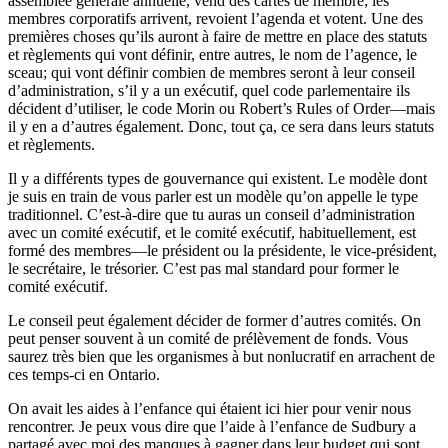
assemblée générale annuelle, vend des cartes de membre; les
membres corporatifs arrivent, revoient l’agenda et votent. Une des
premières choses qu’ils auront à faire de mettre en place des statuts
et règlements qui vont définir, entre autres, le nom de l’agence, le
sceau; qui vont définir combien de membres seront à leur conseil
d’administration, s’il y a un exécutif, quel code parlementaire ils
décident d’utiliser, le code Morin ou Robert’s Rules of Order—mais
il y en a d’autres également. Donc, tout ça, ce sera dans leurs statuts
et règlements.
Il y a différents types de gouvernance qui existent. Le modèle dont
je suis en train de vous parler est un modèle qu’on appelle le type
traditionnel. C’est-à-dire que tu auras un conseil d’administration
avec un comité exécutif, et le comité exécutif, habituellement, est
formé des membres—le président ou la présidente, le vice-président,
le secrétaire, le trésorier. C’est pas mal standard pour former le
comité exécutif.
Le conseil peut également décider de former d’autres comités. On
peut penser souvent à un comité de prélèvement de fonds. Vous
saurez très bien que les organismes à but nonlucratif en arrachent de
ces temps-ci en Ontario.
On avait les aides à l’enfance qui étaient ici hier pour venir nous
rencontrer. Je peux vous dire que l’aide à l’enfance de Sudbury a
partagé avec moi des manques à gagner dans leur budget qui sont