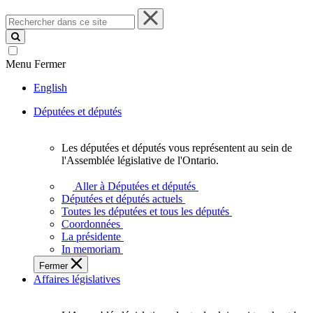
Rechercher
dans
ce
site
Menu
Fermer
English
Députées et députés
Les députées et députés vous représentent au sein de
Les
l'Assemblée législative de l'Ontario.
députées
et
Aller à Députées et députés
députés
Députées et députés actuels
vous
Toutes les députées et tous les députés
représentent
Coordonnées
au
La présidente
sein
In memoriam
de
Fermer
l'Assemblée
Affaires législatives
législative
de
l'Ontario.