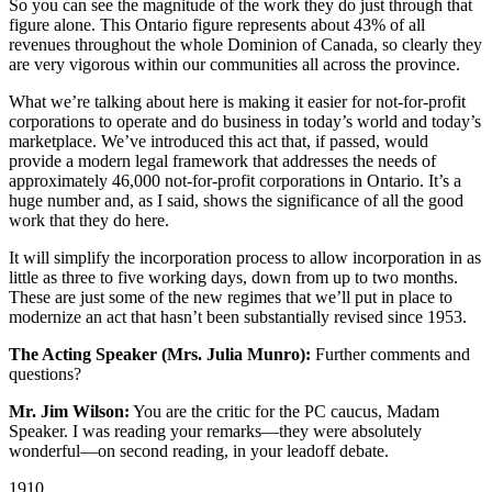
So you can see the magnitude of the work they do just through that
figure alone. This Ontario figure represents about 43% of all
revenues throughout the whole Dominion of Canada, so clearly they
are very vigorous within our communities all across the province.
What we’re talking about here is making it easier for not-for-profit
corporations to operate and do business in today’s world and today’s
marketplace. We’ve introduced this act that, if passed, would
provide a modern legal framework that addresses the needs of
approximately 46,000 not-for-profit corporations in Ontario. It’s a
huge number and, as I said, shows the significance of all the good
work that they do here.
It will simplify the incorporation process to allow incorporation in as
little as three to five working days, down from up to two months.
These are just some of the new regimes that we’ll put in place to
modernize an act that hasn’t been substantially revised since 1953.
The Acting Speaker (Mrs. Julia Munro):
Further comments and
questions?
Mr. Jim Wilson:
You are the critic for the PC caucus, Madam
Speaker. I was reading your remarks—they were absolutely
wonderful—on second reading, in your leadoff debate.
1910