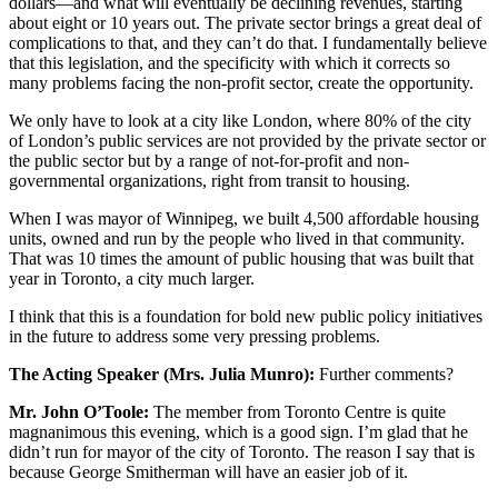
dollars—and what will eventually be declining revenues, starting
about eight or 10 years out. The private sector brings a great deal of
complications to that, and they can’t do that. I fundamentally believe
that this legislation, and the specificity with which it corrects so
many problems facing the non-profit sector, create the opportunity.
We only have to look at a city like London, where 80% of the city
of London’s public services are not provided by the private sector or
the public sector but by a range of not-for-profit and non-
governmental organizations, right from transit to housing.
When I was mayor of Winnipeg, we built 4,500 affordable housing
units, owned and run by the people who lived in that community.
That was 10 times the amount of public housing that was built that
year in Toronto, a city much larger.
I think that this is a foundation for bold new public policy initiatives
in the future to address some very pressing problems.
The Acting Speaker (Mrs. Julia Munro):
Further comments?
Mr. John O’Toole:
The member from Toronto Centre is quite
magnanimous this evening, which is a good sign. I’m glad that he
didn’t run for mayor of the city of Toronto. The reason I say that is
because George Smitherman will have an easier job of it.