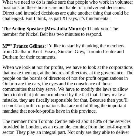
What we need to do is make sure that people who work in volunteer
positions on these boards are not liable for inadvertent decisions.
Direct and intended decisions are quite another thing that could be
challenged. But I think, as part XI says, it’s fundamental—
The Acting Speaker (Mrs. Julia Munro):
Thank you. The
member for Nickel Belt has two minutes to respond.
me
M
France Gélinas:
I’d like to start by thanking the members
from Chatham–Kent–Essex, Simcoe–Grey, Toronto Centre and
Durham for their comments.
When we look at not-for-profits, we have to look at the corporations
that make them up, at the boards of directors, at the governance. The
people on the boards of directors of not-for-profit organizations in
Ontario are the ears, the eyes and the conscience of those
communities that they serve. We have to modify the laws to allow
them to do that job unencumbered by the fact that if they make a
mistake, they are fiscally responsible for that. Because then you’ll
see not-for-profit corporations that are not fulfilling the important
mandate that not-for-profits have in this province.
The member from Toronto Centre talked about 80% of the services
provided in London, as an example, coming from the not-for-profit
sector. They play an integral part. Not only are they able to deliver