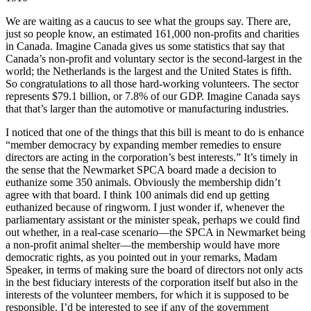
We are waiting as a caucus to see what the groups say. There are,
just so people know, an estimated 161,000 non-profits and charities
in Canada. Imagine Canada gives us some statistics that say that
Canada’s non-profit and voluntary sector is the second-largest in the
world; the Netherlands is the largest and the United States is fifth.
So congratulations to all those hard-working volunteers. The sector
represents $79.1 billion, or 7.8% of our GDP. Imagine Canada says
that that’s larger than the automotive or manufacturing industries.
I noticed that one of the things that this bill is meant to do is enhance
“member democracy by expanding member remedies to ensure
directors are acting in the corporation’s best interests.” It’s timely in
the sense that the Newmarket SPCA board made a decision to
euthanize some 350 animals. Obviously the membership didn’t
agree with that board. I think 100 animals did end up getting
euthanized because of ringworm. I just wonder if, whenever the
parliamentary assistant or the minister speak, perhaps we could find
out whether, in a real-case scenario—the SPCA in Newmarket being
a non-profit animal shelter—the membership would have more
democratic rights, as you pointed out in your remarks, Madam
Speaker, in terms of making sure the board of directors not only acts
in the best fiduciary interests of the corporation itself but also in the
interests of the volunteer members, for which it is supposed to be
responsible. I’d be interested to see if any of the government