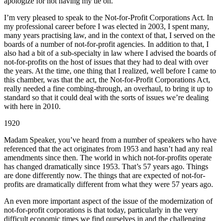
apologize for not having my tie on.
I’m very pleased to speak to the Not-for-Profit Corporations Act. In
my professional career before I was elected in 2003, I spent many,
many years practising law, and in the context of that, I served on the
boards of a number of not-for-profit agencies. In addition to that, I
also had a bit of a sub-specialty in law where I advised the boards of
not-for-profits on the host of issues that they had to deal with over
the years. At the time, one thing that I realized, well before I came to
this chamber, was that the act, the Not-for-Profit Corporations Act,
really needed a fine combing-through, an overhaul, to bring it up to
standard so that it could deal with the sorts of issues we’re dealing
with here in 2010.
1920
Madam Speaker, you’ve heard from a number of speakers who have
referenced that the act originates from 1953 and hasn’t had any real
amendments since then. The world in which not-for-profits operate
has changed dramatically since 1953. That’s 57 years ago. Things
are done differently now. The things that are expected of not-for-
profits are dramatically different from what they were 57 years ago.
An even more important aspect of the issue of the modernization of
not-for-profit corporations is that today, particularly in the very
difficult economic times we find ourselves in and the challenging