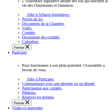
L'Assemblée législative adopte des lois qui touchent la
L'Assemblée
vie des Ontariennes et Ontariens.
législative
adopte
Aller à Affaires législatives
des
Projets de loi
lois
Documents de la Chambre
qui
Vidéo
touchent
Comités
la
Documents des comités
vie
Calendrier
des
Fermer
Ontariennes
Participer
et
Ontariens.
Pour fonctionner à son plein potentiel, l'Assemblée a
Pour
besoin de vous.
fonctionner
à
Aller à Participer
son
Communiquer avec une députée ou un député
plein
Participation aux comités
potentiel,
Pétitions
l'Assemblée
Réserver les terrains
a
Fermer
besoin
Visiter et apprendre
de