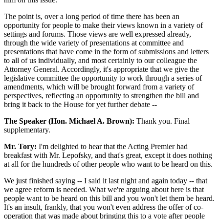
The point is, over a long period of time there has been an
opportunity for people to make their views known in a variety of
settings and forums. Those views are well expressed already,
through the wide variety of presentations at committee and
presentations that have come in the form of submissions and letters
to all of us individually, and most certainly to our colleague the
Attorney General. Accordingly, it's appropriate that we give the
legislative committee the opportunity to work through a series of
amendments, which will be brought forward from a variety of
perspectives, reflecting an opportunity to strengthen the bill and
bring it back to the House for yet further debate --
The Speaker (Hon. Michael A. Brown):
Thank you. Final
supplementary.
Mr. Tory:
I'm delighted to hear that the Acting Premier had
breakfast with Mr. Lepofsky, and that's great, except it does nothing
at all for the hundreds of other people who want to be heard on this.
We just finished saying -- I said it last night and again today -- that
we agree reform is needed. What we're arguing about here is that
people want to be heard on this bill and you won't let them be heard.
It's an insult, frankly, that you won't even address the offer of co-
operation that was made about bringing this to a vote after people