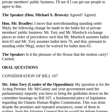
private members' public business. I'll see if I can get our people to
agree to this.
The Speaker (Hon. Michael A. Brown):
Agreed? Agreed.
Hon. Mr. Bradley:
I move that notwithstanding standing order
96(d), the following change be made to the ballot list of private
members' public business: Mr. Tory and Mr. Murdoch exchange
places in order of precedence such that Mr. Murdoch assumes ballot
item 65 and Mr. Tory assumes ballot item 70, and that, pursuant to
standing order 96(g), notice be waived for ballot item 65.
The Speaker:
Is it the pleasure of the House that the motion carry?
Carried.
ORAL QUESTIONS
CONSIDERATION OF BILL 107
Mr. John Tory (Leader of the Opposition):
My question is for the
Acting Premier. Mr. McGuinty and your government used the
parliamentary majority you have to bring the guillotine down on the
committee hearings on Bill 107, a fundamental piece of legislation
regarding the Ontario Human Rights Commission. This was done
despite the promises and repeated assurances, some of them in
writing, from the Attorney General that he would let debate happen