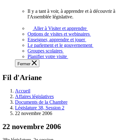
vous.
Il y a tant à voir, à apprendre et à découvrir à
Il
l'Assemblée législative.
y
a
Aller à Visiter et apprendre
tant
Options de visites et webinaires
à
Enseigner, apprendre et jouer
voir,
Le parlement et le gouvernement
à
Groupes scolaires
apprendre
Planifier votre visite
et
Fermer
à
découvrir
Fil d'Ariane
à
l'Assemblée
législative.
Accueil
Affaires législatives
Documents de la Chambre
Législature 38, Session 2
22 novembre 2006
22 novembre 2006
38e législature, 2e session