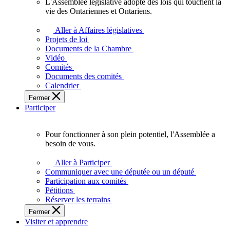
L'Assemblée législative adopte des lois qui touchent la
L'Assemblée
vie des Ontariennes et Ontariens.
législative
adopte
Aller à Affaires législatives
des
Projets de loi
lois
Documents de la Chambre
qui
Vidéo
touchent
Comités
la
Documents des comités
vie
Calendrier
des
Fermer
Ontariennes
Participer
et
Ontariens.
Pour fonctionner à son plein potentiel, l'Assemblée a
Pour
besoin de vous.
fonctionner
à
Aller à Participer
son
Communiquer avec une députée ou un député
plein
Participation aux comités
potentiel,
Pétitions
l'Assemblée
Réserver les terrains
a
Fermer
besoin
Visiter et apprendre
de