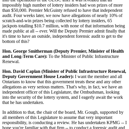
impossibly high number of lottery insiders had won prizes of more
than $50,000. Premier McGuinty refused to have that independent
audit. Four weeks later, we now have allegations of nearly 10% of
scratch-and-win prizes being collected by lottery insiders, 65
jackpots totalling $10.7 million, with none of that information being
made public at all -- ever. Will the Deputy Premier admit finally that
it's time to have an outside, independent forensic audit to get to the
bottom of this?
Hon. George Smitherman (Deputy Premier, Minister of Health
and Long-Term Care):
To the Minister of Public Infrastructure
Renewal.
Hon. David Caplan (Minister of Public Infrastructure Renewal,
Deputy Government House Leader):
I want the member and all
Ontarians to know that this government treats these and any other
allegations as very serious matters. That's why, in fact, we have an
independent officer of this Legislature, the Ombudsman, looking
into the security of the lottery system, and I eagerly await the work
that he has undertaken.
In addition to that, the chair of the board, Mr. Gough, supported by
all members of this Legislature to assume that very important
responsibility, is conducting a review. He has undertaken KPMG -- I
hope you're familiar with that firm -- to conduct a forensic audit and