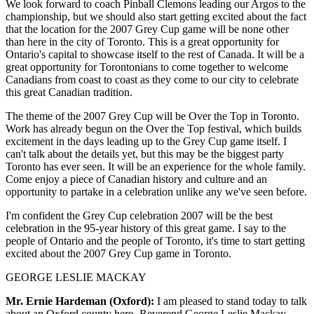
We look forward to coach Pinball Clemons leading our Argos to the
championship, but we should also start getting excited about the fact
that the location for the 2007 Grey Cup game will be none other
than here in the city of Toronto. This is a great opportunity for
Ontario's capital to showcase itself to the rest of Canada. It will be a
great opportunity for Torontonians to come together to welcome
Canadians from coast to coast as they come to our city to celebrate
this great Canadian tradition.
The theme of the 2007 Grey Cup will be Over the Top in Toronto.
Work has already begun on the Over the Top festival, which builds
excitement in the days leading up to the Grey Cup game itself. I
can't talk about the details yet, but this may be the biggest party
Toronto has ever seen. It will be an experience for the whole family.
Come enjoy a piece of Canadian history and culture and an
opportunity to partake in a celebration unlike any we've seen before.
I'm confident the Grey Cup celebration 2007 will be the best
celebration in the 95-year history of this great game. I say to the
people of Ontario and the people of Toronto, it's time to start getting
excited about the 2007 Grey Cup game in Toronto.
GEORGE LESLIE MACKAY
Mr. Ernie Hardeman (Oxford):
I am pleased to stand today to talk
about an Oxford county hero, Reverend George Leslie Mackay.