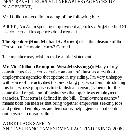
DES TRAVAILLEURS VULNÉRABLES (AGENCES DE
PLACEMENT)
Mr. Dhillon moved first reading of the following bill:
Bill 161, An Act respecting employment agencies / Projet de loi 161,
Loi concernant les agences de placement.
The Speaker (Hon. Michael A. Brown):
Is it the pleasure of the
House that the motion carry? Carried.
The member may wish to make a brief statement.
Mr. Vic Dhillon (Brampton West-Mississauga):
Many of my
constituents face a considerable amount of abuse as a result of
employment agencies that operate in my riding. I'm very unhappy
with some of the activities that are taking place, so I am introducing
this bill, whose purpose is to establish a licensing scheme for the
control and regulation of businesses that operate as employment
agencies. That term is defined in the bill. "Employment agency"
means both businesses that bring together employees seeking jobs
and potential employers and temporary help agencies that contract
out persons to organizations.
WORKPLACE SAFETY
AND INSURANCE AMENDMENT ACT (INDEXING), 2006 /