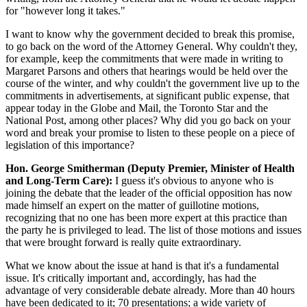
for "however long it takes."
I want to know why the government decided to break this promise,
to go back on the word of the Attorney General. Why couldn't they,
for example, keep the commitments that were made in writing to
Margaret Parsons and others that hearings would be held over the
course of the winter, and why couldn't the government live up to the
commitments in advertisements, at significant public expense, that
appear today in the Globe and Mail, the Toronto Star and the
National Post, among other places? Why did you go back on your
word and break your promise to listen to these people on a piece of
legislation of this importance?
Hon. George Smitherman (Deputy Premier, Minister of Health
and Long-Term Care):
I guess it's obvious to anyone who is
joining the debate that the leader of the official opposition has now
made himself an expert on the matter of guillotine motions,
recognizing that no one has been more expert at this practice than
the party he is privileged to lead. The list of those motions and issues
that were brought forward is really quite extraordinary.
What we know about the issue at hand is that it's a fundamental
issue. It's critically important and, accordingly, has had the
advantage of very considerable debate already. More than 40 hours
have been dedicated to it; 70 presentations; a wide variety of