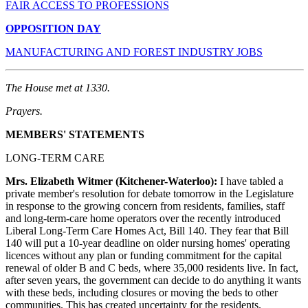
FAIR ACCESS TO PROFESSIONS
OPPOSITION DAY
MANUFACTURING AND FOREST INDUSTRY JOBS
The House met at 1330.
Prayers.
MEMBERS' STATEMENTS
LONG-TERM CARE
Mrs. Elizabeth Witmer (Kitchener-Waterloo):
I have tabled a
private member's resolution for debate tomorrow in the Legislature
in response to the growing concern from residents, families, staff
and long-term-care home operators over the recently introduced
Liberal Long-Term Care Homes Act, Bill 140. They fear that Bill
140 will put a 10-year deadline on older nursing homes' operating
licences without any plan or funding commitment for the capital
renewal of older B and C beds, where 35,000 residents live. In fact,
after seven years, the government can decide to do anything it wants
with these beds, including closures or moving the beds to other
communities. This has created uncertainty for the residents.