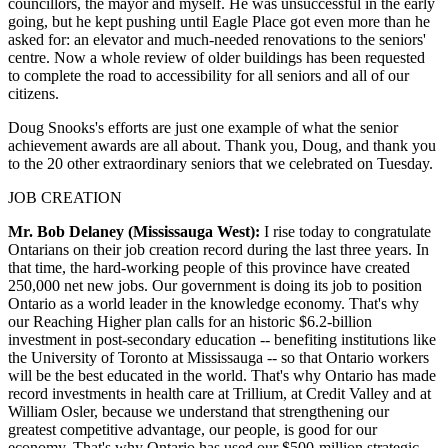
councillors, the mayor and myself. He was unsuccessful in the early
going, but he kept pushing until Eagle Place got even more than he
asked for: an elevator and much-needed renovations to the seniors'
centre. Now a whole review of older buildings has been requested
to complete the road to accessibility for all seniors and all of our
citizens.
Doug Snooks's efforts are just one example of what the senior
achievement awards are all about. Thank you, Doug, and thank you
to the 20 other extraordinary seniors that we celebrated on Tuesday.
JOB CREATION
Mr. Bob Delaney (Mississauga West):
I rise today to congratulate
Ontarians on their job creation record during the last three years. In
that time, the hard-working people of this province have created
250,000 net new jobs. Our government is doing its job to position
Ontario as a world leader in the knowledge economy. That's why
our Reaching Higher plan calls for an historic $6.2-billion
investment in post-secondary education -- benefiting institutions like
the University of Toronto at Mississauga -- so that Ontario workers
will be the best educated in the world. That's why Ontario has made
record investments in health care at Trillium, at Credit Valley and at
William Osler, because we understand that strengthening our
greatest competitive advantage, our people, is good for our
economy. That's why Ontario has used our $500-million strategic