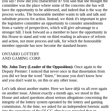
you say? How did you characterize it? You said that she thought the
committee was the place where some of the concerns she has will
have the opportunity to be addressed, and indeed that is the way the
process works. The honourable member wants to talk and talk and
substitute process for action. Instead, we think it's important to give
the legislative committee an opportunity to consider amendments
from a variety of perspectives, which will give advantage to a
stronger bill. I look forward as a member to have the opportunity in
this House to stand and vote on third reading in advance of reform
and action, not more process and talk, for which the honourable
member opposite has now become the standard-bearer.
ONTARIO LOTTERY
AND GAMING CORP.
Mr. John Tory (Leader of the Opposition):
Once again to the
Deputy Premier: I noticed that never once in that dissertation from
you did we hear the word "listen," because you don't know how
and you don't want to, on this or any other issue.
Let's talk about another matter. Here we have déjà vu all over again
on another issue. Almost exactly a month ago, we stood in this
House and asked questions about serious allegations concerning the
integrity of the lottery system operated by the lottery and gaming
commission. At the time, we asked for an independent forensic audit
into the operations of the OLGC after it was revealed that an