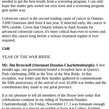
needed to get the best results from a screening program. I can only
hope this matter gets sorted out very soon and a screening program
gets under way.
Colorectal cancer is the second leading cause of cancer in Ontario:
3,000 Ontarians died from it last year. If detected early, the cancer is
90% curable. Given that Ontario refuses to fund Avastin for
advanced colorectal cancer, it's more critical than ever to screen and
detect this cancer long before a serious treatment regime is ever
required.
1340
YEAR OF THE WAR BRIDE
Mr. Jim Brownell (Stormont-Dundas-Charlottenburgh):
A few
months ago, our government hosted a reception here at Queen's
Park celebrating 2006 as the Year of the War Bride. At this
reception, war brides and their families gathered to commemorate
the 60th anniversary of the arrival of over 45,000 war brides and the
contributions they made to our great province.
It is my pleasure to tell all members of the House here today that
celebrations continue in my riding of Stormont-Dundas-
Charlottenburgh. On Friday, November 17, I was fortunate enough
to be present at a special art exhibit at Sue's Art Gallery. Entitled