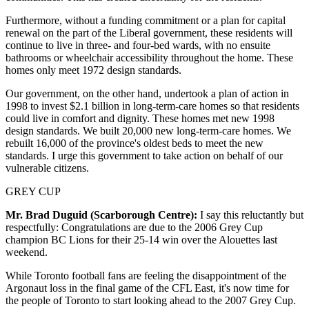
Furthermore, without a funding commitment or a plan for capital
renewal on the part of the Liberal government, these residents will
continue to live in three- and four-bed wards, with no ensuite
bathrooms or wheelchair accessibility throughout the home. These
homes only meet 1972 design standards.
Our government, on the other hand, undertook a plan of action in
1998 to invest $2.1 billion in long-term-care homes so that residents
could live in comfort and dignity. These homes met new 1998
design standards. We built 20,000 new long-term-care homes. We
rebuilt 16,000 of the province's oldest beds to meet the new
standards. I urge this government to take action on behalf of our
vulnerable citizens.
GREY CUP
Mr. Brad Duguid (Scarborough Centre):
I say this reluctantly but
respectfully: Congratulations are due to the 2006 Grey Cup
champion BC Lions for their 25-14 win over the Alouettes last
weekend.
While Toronto football fans are feeling the disappointment of the
Argonaut loss in the final game of the CFL East, it's now time for
the people of Toronto to start looking ahead to the 2007 Grey Cup.