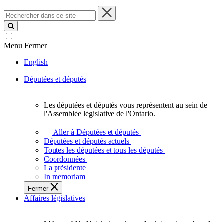
Rechercher
dans
ce
site
Menu
Fermer
English
Députées et députés
Les députées et députés vous représentent au sein de
Les
l'Assemblée législative de l'Ontario.
députées
et
Aller à Députées et députés
députés
Députées et députés actuels
vous
Toutes les députées et tous les députés
représentent
Coordonnées
au
La présidente
sein
In memoriam
de
Fermer
l'Assemblée
Affaires législatives
législative
de
l'Ontario.