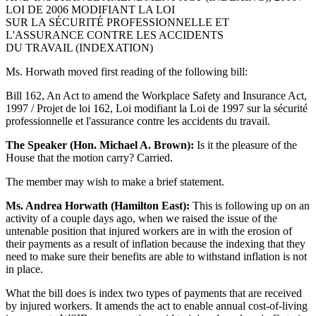
LOI DE 2006 MODIFIANT LA LOI
SUR LA SÉCURITÉ PROFESSIONNELLE ET
L'ASSURANCE CONTRE LES ACCIDENTS
DU TRAVAIL (INDEXATION)
Ms. Horwath moved first reading of the following bill:
Bill 162, An Act to amend the Workplace Safety and Insurance Act,
1997 / Projet de loi 162, Loi modifiant la Loi de 1997 sur la sécurité
professionnelle et l'assurance contre les accidents du travail.
The Speaker (Hon. Michael A. Brown):
Is it the pleasure of the
House that the motion carry? Carried.
The member may wish to make a brief statement.
Ms. Andrea Horwath (Hamilton East):
This is following up on an
activity of a couple days ago, when we raised the issue of the
untenable position that injured workers are in with the erosion of
their payments as a result of inflation because the indexing that they
need to make sure their benefits are able to withstand inflation is not
in place.
What the bill does is index two types of payments that are received
by injured workers. It amends the act to enable annual cost-of-living