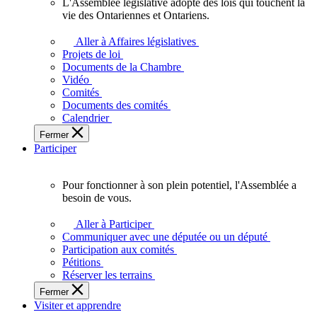
L'Assemblée législative adopte des lois qui touchent la
L'Assemblée
vie des Ontariennes et Ontariens.
législative
adopte
Aller à Affaires législatives
des
Projets de loi
lois
Documents de la Chambre
qui
Vidéo
touchent
Comités
la
Documents des comités
vie
Calendrier
des
Fermer
Ontariennes
Participer
et
Ontariens.
Pour fonctionner à son plein potentiel, l'Assemblée a
Pour
besoin de vous.
fonctionner
à
Aller à Participer
son
Communiquer avec une députée ou un député
plein
Participation aux comités
potentiel,
Pétitions
l'Assemblée
Réserver les terrains
a
Fermer
besoin
Visiter et apprendre
de