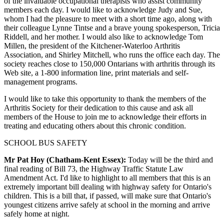
of the invaluable occupational therapists who assist community
members each day. I would like to acknowledge Judy and Sue,
whom I had the pleasure to meet with a short time ago, along with
their colleague Lynne Tintse and a brave young spokesperson, Tricia
Riddell, and her mother. I would also like to acknowledge Tom
Millen, the president of the Kitchener-Waterloo Arthritis
Association, and Shirley Mitchell, who runs the office each day. The
society reaches close to 150,000 Ontarians with arthritis through its
Web site, a 1-800 information line, print materials and self-
management programs.
I would like to take this opportunity to thank the members of the
Arthritis Society for their dedication to this cause and ask all
members of the House to join me to acknowledge their efforts in
treating and educating others about this chronic condition.
SCHOOL BUS SAFETY
Mr Pat Hoy (Chatham-Kent Essex):
Today will be the third and
final reading of Bill 73, the Highway Traffic Statute Law
Amendment Act. I'd like to highlight to all members that this is an
extremely important bill dealing with highway safety for Ontario's
children. This is a bill that, if passed, will make sure that Ontario's
youngest citizens arrive safely at school in the morning and arrive
safely home at night.