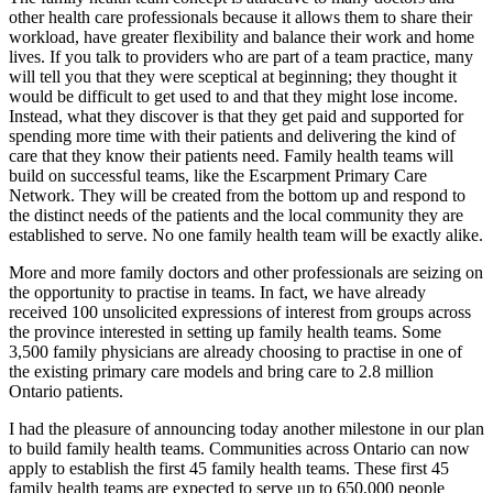
other health care professionals because it allows them to share their
workload, have greater flexibility and balance their work and home
lives. If you talk to providers who are part of a team practice, many
will tell you that they were sceptical at beginning; they thought it
would be difficult to get used to and that they might lose income.
Instead, what they discover is that they get paid and supported for
spending more time with their patients and delivering the kind of
care that they know their patients need. Family health teams will
build on successful teams, like the Escarpment Primary Care
Network. They will be created from the bottom up and respond to
the distinct needs of the patients and the local community they are
established to serve. No one family health team will be exactly alike.
More and more family doctors and other professionals are seizing on
the opportunity to practise in teams. In fact, we have already
received 100 unsolicited expressions of interest from groups across
the province interested in setting up family health teams. Some
3,500 family physicians are already choosing to practise in one of
the existing primary care models and bring care to 2.8 million
Ontario patients.
I had the pleasure of announcing today another milestone in our plan
to build family health teams. Communities across Ontario can now
apply to establish the first 45 family health teams. These first 45
family health teams are expected to serve up to 650,000 people