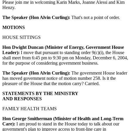
Please join me in welcoming Karin Marks, Joanne Alessi and Kim
Henzy.
The Speaker (Hon Alvin Curling):
That's not a point of order.
MOTIONS
HOUSE SITTINGS
Hon Dwight Duncan (Minister of Energy, Government House
Leader):
I move that pursuant to standing order 9(c)(i), the House
shall meet from 6:45 pm to 9:30 pm on Monday, December 6, 2004,
for the purpose of considering government business.
The Speaker (Hon Alvin Curling):
The government House leader
has moved government notice of motion number 258. Is it the
pleasure of the House that the motion carry? Carried.
STATEMENTS BY THE MINISTRY
AND RESPONSES
FAMILY HEALTH TEAMS
Hon George Smitherman (Minister of Health and Long-Term
Care):
I am proud to stand in the House today to talk about our
government's plan to improve access to front-line care in