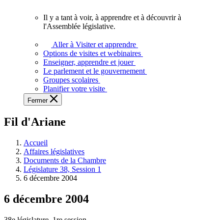
vous.
Il y a tant à voir, à apprendre et à découvrir à
Il
l'Assemblée législative.
y
a
Aller à Visiter et apprendre
tant
Options de visites et webinaires
à
Enseigner, apprendre et jouer
voir,
Le parlement et le gouvernement
à
Groupes scolaires
apprendre
Planifier votre visite
et
Fermer
à
découvrir
Fil d'Ariane
à
l'Assemblée
législative.
Accueil
Affaires législatives
Documents de la Chambre
Législature 38, Session 1
6 décembre 2004
6 décembre 2004
38e législature, 1re session