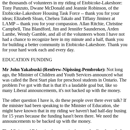
the thousands of volunteers in my riding of Etobicoke-Lakeshore:
Tony Panzuto, Dwane McDonald and Jeannie Robinson, of the
Etobicoke-Lakeshore Housing Task Force -- thank you for your
ideas; Elizabeth Sloan, Chelsea Takalo and Tiffany Jiminez at
LAMP -- thank you for your compassion. Allan Ritchie, Christine
Campbell, Tina Blandford, Jim and Jennifer Saunderson, Arden
Lambe, Wendy Gamble, and all of the volunteers whom I have not
had a chance to recognize here in my minute and a half, thank you
for building a better community in Etobicoke-Lakeshore. Thank you
for your hard work each and every day.
EDUCATION FUNDING
Mr John Yakabuski (Renfrew-Nipissing-Pembroke):
Not long
ago, the Minister of Children and Youth Services announced what
was called the Best Start plan for preschool students in Ontario. The
problem I've got with that is that it's a laudable goal but, like so
many Liberal announcements, it's not backed up with the money.
The other question I have is, do these people over there ever talk? If
the minister had been speaking to the Minister of Education, she
might have known that in my riding we haven't had half-day busing
for 15 years because the funding hasn't been there. We need the
announcements to be backed up with the money.