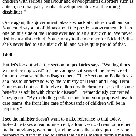
children with serious behaviour and developmental disorders such as
autism, cerebral palsy, global development delay and learning
disabilities."
Once again, this government takes a whack at children with autism.
You could say a lot of things about the previous government, but no
one on this side of the House ever lied to an autistic child. We never
lied to an autistic child. You can say to the member for Nickel Belt --
she's never lied to an autistic child, and we're quite proud of that.
1400
But let's look at what the section on pediatrics says. "Waiting times
will not be improved" for the youngest citizens of the province of
Ontario because of their disagreement. "The Section on Pediatrics is
at a loss to understand why the Ministry of Health and Long-Term
Care would not see fit to give children with chronic disease the same
benefits as adults with chronic disease" -- tremendously concerned.
They go on: "By excluding pediatricians from your proposed health
care teams, the front-line care of thousands of children will be in
jeopardy."
I see the minister doesn't want to make reference to that today.
Instead he takes a reannouncement, a four-year-old reannouncement
by the previous government, and he wants the status quo. He is not
prepared to stand up and to agree that he has made a terrible mistake