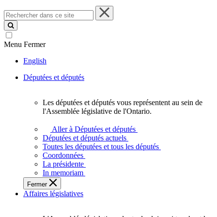
Rechercher
dans
ce
site
Menu
Fermer
English
Députées et députés
Les députées et députés vous représentent au sein de
Les
l'Assemblée législative de l'Ontario.
députées
et
Aller à Députées et députés
députés
Députées et députés actuels
vous
Toutes les députées et tous les députés
représentent
Coordonnées
au
La présidente
sein
In memoriam
de
Fermer
l'Assemblée
Affaires législatives
législative
de
l'Ontario.