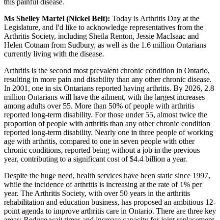
this painful disease.
Ms Shelley Martel (Nickel Belt):
Today is Arthritis Day at the
Legislature, and I'd like to acknowledge representatives from the
Arthritis Society, including Sheila Renton, Jessie MacIsaac and
Helen Cotnam from Sudbury, as well as the 1.6 million Ontarians
currently living with the disease.
Arthritis is the second most prevalent chronic condition in Ontario,
resulting in more pain and disability than any other chronic disease.
In 2001, one in six Ontarians reported having arthritis. By 2026, 2.8
million Ontarians will have the ailment, with the largest increases
among adults over 55. More than 50% of people with arthritis
reported long-term disability. For those under 55, almost twice the
proportion of people with arthritis than any other chronic condition
reported long-term disability. Nearly one in three people of working
age with arthritis, compared to one in seven people with other
chronic conditions, reported being without a job in the previous
year, contributing to a significant cost of $4.4 billion a year.
Despite the huge need, health services have been static since 1997,
while the incidence of arthritis is increasing at the rate of 1% per
year. The Arthritis Society, with over 50 years in the arthritis
rehabilitation and education business, has proposed an ambitious 12-
point agenda to improve arthritis care in Ontario. There are three key
areas: Reduce wait times and increase capacity for joint replacement