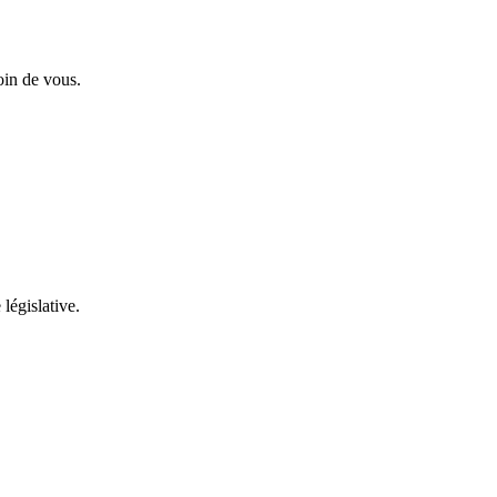
oin de vous.
 législative.