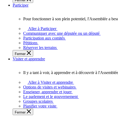
Fermer
des
Participer
Ontariennes
et
Ontariens.
Pour fonctionner à son plein potentiel, l'Assemblée a bes
Pour
fonctionner
Aller à Participer
à
Communiquer avec une députée ou un député
son
Participation aux comités
plein
Pétitions
potentiel,
Réserver les terrains
l'Assemblée
Fermer
a
Visiter et apprendre
besoin
de
vous.
Il y a tant à voir, à apprendre et à découvrir à l'Assemblée
Il
y
Aller à Visiter et apprendre
a
Options de visites et webinaires
tant
Enseigner, apprendre et jouer
à
Le parlement et le gouvernement
voir,
Groupes scolaires
à
Planifier votre visite
apprendre
Fermer
et