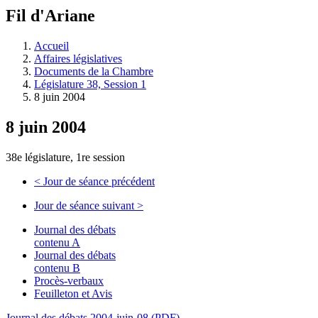
à
Fil d'Ariane
découvrir
à
l'Assemblée
Accueil
législative.
Affaires législatives
Documents de la Chambre
Législature 38, Session 1
8 juin 2004
8 juin 2004
38e législature, 1re session
<
Jour de séance précédent
Jour de séance suivant
>
Journal des débats
contenu A
Journal des débats
contenu B
Procès-verbaux
Feuilleton et Avis
Journal des débats 2004-juin-08 (PDF)