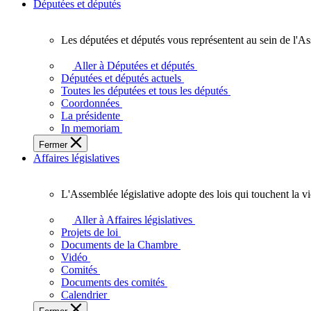
Députées et députés
Les députées et députés vous représentent au sein de l'As
Les
députées
Aller à Députées et députés
et
Députées et députés actuels
députés
Toutes les députées et tous les députés
vous
Coordonnées
représentent
La présidente
au
In memoriam
sein
Fermer
de
Affaires législatives
l'Assemblée
législative
de
L'Assemblée législative adopte des lois qui touchent la v
l'Ontario.
L'Assemblée
législative
Aller à Affaires législatives
adopte
Projets de loi
des
Documents de la Chambre
lois
Vidéo
qui
Comités
touchent
Documents des comités
la
Calendrier
vie