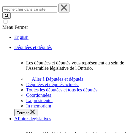
Rechercher
dans
ce
site
Menu
Fermer
English
Députées et députés
Les députées et députés vous représentent au sein de
Les
l'Assemblée législative de l'Ontario.
députées
et
Aller à Députées et députés
députés
Députées et députés actuels
vous
Toutes les députées et tous les députés
représentent
Coordonnées
au
La présidente
sein
In memoriam
de
Fermer
l'Assemblée
Affaires législatives
législative
de
l'Ontario.