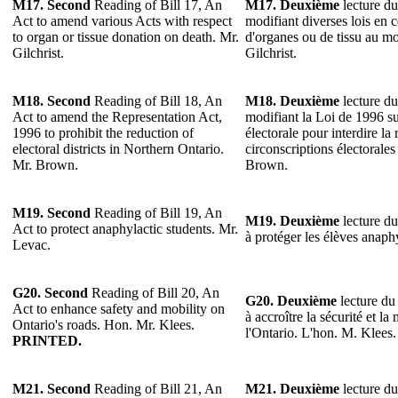
M17. Second
Reading of Bill 17, An
M17. Deuxième
lecture du
Act to amend various Acts with respect
modifiant diverses lois en c
to organ or tissue donation on death. Mr.
d'organes ou de tissu au m
Gilchrist.
Gilchrist.
M18. Second
Reading of Bill 18, An
M18. Deuxième
lecture du
Act to amend the Representation Act,
modifiant la Loi de 1996 su
1996 to prohibit the reduction of
électorale pour interdire l
electoral districts in Northern Ontario.
circonscriptions électorale
Mr. Brown.
Brown.
M19. Second
Reading of Bill 19, An
M19. Deuxième
lecture du
Act to protect anaphylactic students. Mr.
à protéger les élèves anaph
Levac.
G20. Second
Reading of Bill 20, An
G20. Deuxième
lecture du 
Act to enhance safety and mobility on
à accroître la sécurité et la
Ontario's roads. Hon. Mr. Klees.
l'Ontario. L'hon. M. Klees
PRINTED.
M21. Second
Reading of Bill 21, An
M21. Deuxième
lecture du