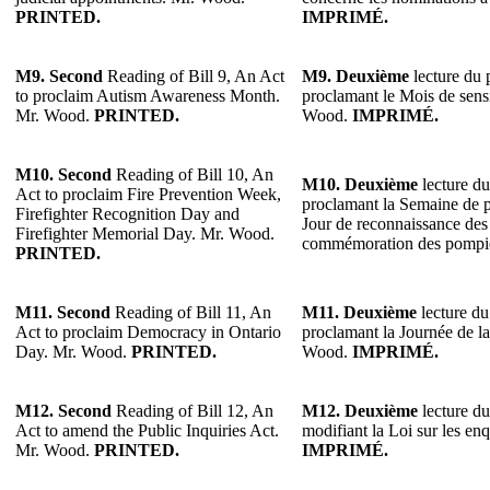
PRINTED.
IMPRIMÉ.
M9. Second
Reading of Bill 9, An Act
M9. Deuxième
lecture du p
to proclaim Autism Awareness Month.
proclamant le Mois de sensi
Mr. Wood.
PRINTED.
Wood.
IMPRIMÉ.
M10. Second
Reading of Bill 10, An
M10. Deuxième
lecture du
Act to proclaim Fire Prevention Week,
proclamant la Semaine de p
Firefighter Recognition Day and
Jour de reconnaissance des 
Firefighter Memorial Day. Mr. Wood.
commémoration des pompi
PRINTED.
M11. Second
Reading of Bill 11, An
M11. Deuxième
lecture du 
Act to proclaim Democracy in Ontario
proclamant la Journée de l
Day. Mr. Wood.
PRINTED.
Wood.
IMPRIMÉ.
M12. Second
Reading of Bill 12, An
M12. Deuxième
lecture du
Act to amend the Public Inquiries Act.
modifiant la Loi sur les e
Mr. Wood.
PRINTED.
IMPRIMÉ.