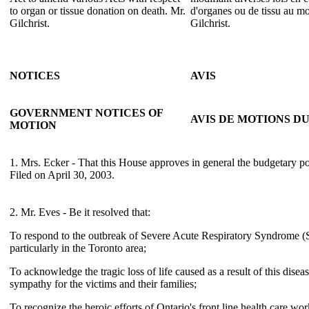
to organ or tissue donation on death. Mr.
d'organes ou de tissu au m
Gilchrist.
Gilchrist.
NOTICES
AVIS
GOVERNMENT NOTICES OF
AVIS DE MOTIONS 
MOTION
1. Mrs. Ecker - That this House approves in general the budgetary p
Filed on April 30, 2003.
2. Mr. Eves - Be it resolved that:
To respond to the outbreak of Severe Acute Respiratory Syndrome 
particularly in the Toronto area;
To acknowledge the tragic loss of life caused as a result of this dise
sympathy for the victims and their families;
To recognize the heroic efforts of Ontario's front line health care wo