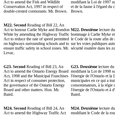
Act to amend the Fish and Wildlife
modifiant la Loi de 1997 su
Conservation Act, 1997 in respect of
et de la faune à l'égard du 
double-crested cormorants. Mr. Brown.
Brown.
M22. Second
Reading of Bill 22, An
Act to honour Carlie Myke and Brandon
M22. Deuxième
lecture du
White by amending the Highway Traffic
hommage à Carlie Myke et
Act to reduce the rate of speed permitted
le Code de la route afin de 
on highways surrounding schools and to
sur les voies publiques auto
ensure traffic safety in school zones. Mr.
sécurité routière dans les 
Levac.
G23. Second
Reading of Bill 23, An
G23. Deuxième
lecture du 
Act to amend the Ontario Energy Board
modifiant la Loi de 1998 s
Act, 1998 and the Municipal Franchises
l'énergie de l'Ontario et la
Act in respect of consumer protection,
municipales en ce qui a trai
the governance of the Ontario Energy
consommateurs, à la régie
Board and other matters. Hon. Mr.
l'énergie de l'Ontario et à 
Baird.
Baird.
M24. Second
Reading of Bill 24, An
M24. Deuxième
lecture du
Act to amend the Highway Traffic Act
modifiant le Code de la rou