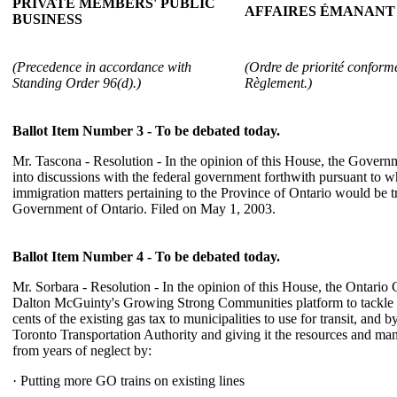
PRIVATE MEMBERS' PUBLIC
AFFAIRES ÉMANANT
BUSINESS
(Precedence in accordance with
(Ordre de priorité conforme
Standing Order 96(d).)
Règlement.)
Ballot Item Number 3 - To be debated today.
Mr. Tascona - Resolution - In the opinion of this House, the Govern
into discussions with the federal government forthwith pursuant to wh
immigration matters pertaining to the Province of Ontario would be tr
Government of Ontario. Filed on May 1, 2003.
Ballot Item Number 4 - To be debated today.
Mr. Sorbara - Resolution - In the opinion of this House, the Ontari
Dalton McGuinty's Growing Strong Communities platform to tackle g
cents of the existing gas tax to municipalities to use for transit, and b
Toronto Transportation Authority and giving it the resources and ma
from years of neglect by:
· Putting more GO trains on existing lines