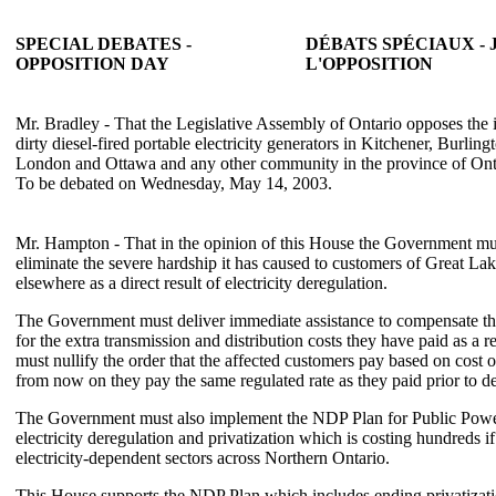
SPECIAL DEBATES -
DÉBATS SPÉCIAUX - 
OPPOSITION DAY
L'OPPOSITION
Mr. Bradley - That the Legislative Assembly of Ontario opposes the i
dirty diesel-fired portable electricity generators in Kitchener, Burlin
London and Ottawa and any other community in the province of Onta
To be debated on Wednesday, May 14, 2003.
Mr. Hampton - That in the opinion of this House the Government mus
eliminate the severe hardship it has caused to customers of Great 
elsewhere as a direct result of electricity deregulation.
The Government must deliver immediate assistance to compensate the
for the extra transmission and distribution costs they have paid as a r
must nullify the order that the affected customers pay based on cost o
from now on they pay the same regulated rate as they paid prior to de
The Government must also implement the NDP Plan for Public Power
electricity deregulation and privatization which is costing hundreds i
electricity-dependent sectors across Northern Ontario.
This House supports the NDP Plan which includes ending privatizati