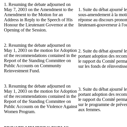
1. Resuming the debate adjourned on
May 7, 2003 on the Amendment to the
1. Suite du débat ajourné l
Amendment to the Motion for an
sous-amendement à la motio
Address in Reply to the Speech of His
réponse au discours prono
Honour the Lieutenant Governor at the
lieutenant-gouverneur à l'ou
Opening of the Session.
2. Resuming the debate adjourned on
May 1, 2003 on the motion for Adoption
2. Suite du débat ajourné le
of the recommendations contained in the
portant adoption des reco
Report of the Standing Committee on
le rapport du Comité perma
Public Accounts on Community
sur les fonds de réinvesti
Reinvestment Fund.
3. Resuming the debate adjourned on
3. Suite du débat ajourné le
May 1, 2003 on the motion for Adoption
portant adoption des reco
of the recommendations contained in the
le rapport du Comité perma
Report of the Standing Committee on
sur le programme de prévent
Public Accounts on the Violence Against
aux femmes.
Women Program.