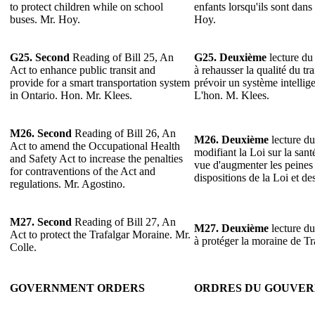
to protect children while on school
enfants lorsqu'ils sont dans
buses. Mr. Hoy.
Hoy.
G25. Second
Reading of Bill 25, An
G25. Deuxième
lecture du 
Act to enhance public transit and
à rehausser la qualité du t
provide for a smart transportation system
prévoir un système intellig
in Ontario. Hon. Mr. Klees.
L'hon. M. Klees.
M26. Second
Reading of Bill 26, An
M26. Deuxième
lecture du
Act to amend the Occupational Health
modifiant la Loi sur la santé
and Safety Act to increase the penalties
vue d'augmenter les peines 
for contraventions of the Act and
dispositions de la Loi et d
regulations. Mr. Agostino.
M27. Second
Reading of Bill 27, An
M27. Deuxième
lecture du
Act to protect the Trafalgar Moraine. Mr.
à protéger la moraine de Tr
Colle.
GOVERNMENT ORDERS
ORDRES DU GOUVE