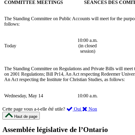
COMMITTEE MEETINGS
SÉANCES DES COMI
The Standing Committee on Public Accounts will meet for the purpose
follows:
10:00 a.m.
Today
(in closed
session)
The Standing Committee on Regulations and Private Bills will meet t
on 2001 Regulations; Bill Pr14, An Act respecting Redeemer Univers
An Act respecting the Institute for Christian Studies, as follows:
Wednesday, May 14
10:00 a.m.
,
,
Cette page vous a-t-elle été utile?
Oui
Non
cette
cette
Haut de page
page
page
m’a
ne
Assemblée législative de l’Ontario
été
m’a