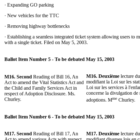
· Expanding GO parking
· New vehicles for the TTC
· Removing highway bottlenecks
· Establishing a seamless integrated ticket system allowing users to
with a single ticket. Filed on May 5, 2003.
Ballot Item Number 5 - To be debated May 15, 2003
M16. Deuxième
lecture du
M16. Second
Reading of Bill 16, An
modifiant la Loi sur les stati
Act to amend the Vital Statistics Act and
Loi sur les services à l'enfa
the Child and Family Services Act in
concerne la divulgation de 
respect of Adoption Disclosure. Ms.
me
Churley.
adoptions. M
Churley.
Ballot Item Number 6 - To be debated May 15, 2003
M17. Second
Reading of Bill 17, An
M17. Deuxième
lecture du
Act to amend various Acts with respect
modifiant diverses lois en c