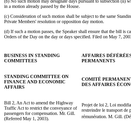
(b) No such motion may designate days pursuant to subsection (ii) 
in a motion already passed by the House.
(c) Consideration of such motion shall be subject to the same Standi
Private Members' resolution or opposition day motion.
(d) If such a motion passes, the Speaker shall ensure that the bill is ca
Orders of the Day on the day or days specified. Filed on May 7, 200
BUSINESS IN STANDING
AFFAIRES DÉFÉRÉE
COMMITTEES
PERMANENTS
STANDING COMMITTEE ON
COMITÉ PERMANENT
FINANCE AND ECONOMIC
DES AFFAIRES ÉCO
AFFAIRS
Bill 2, An Act to amend the Highway
Projet de loi 2, Loi modifi
Traffic Act to restrict the conveyance of
restreindre le transport d
passengers for compensation. Mr. Gill.
rémunération. M. Gill. (Dé
(Referred May 1, 2003).