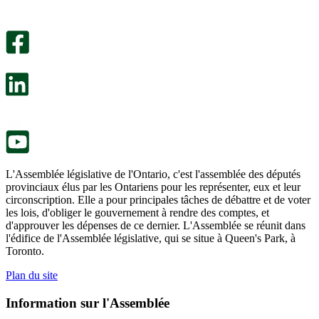
utile.
pas
Un
été
sondage
utile.
facultatif
Un
s’ouvre
sondage
dans
facultatif
un
s’ouvre
nouvel
dans
onglet.
un
nouvel
onglet.
L'Assemblée législative de l'Ontario, c'est l'assemblée des députés
provinciaux élus par les Ontariens pour les représenter, eux et leur
circonscription. Elle a pour principales tâches de débattre et de voter
les lois, d'obliger le gouvernement à rendre des comptes, et
d'approuver les dépenses de ce dernier. L'Assemblée se réunit dans
l'édifice de l'Assemblée législative, qui se situe à Queen's Park, à
Toronto.
Plan du site
Information sur l'Assemblée