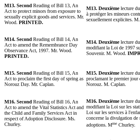
M13. Second
Reading of Bill 13, An
M13. Deuxième
lecture du
Act to protect minors from exposure to
à protéger les mineurs contr
sexually explicit goods and services. Mr.
sexuellement explicites. 
Wood.
PRINTED.
M14. Second
Reading of Bill 14, An
M14. Deuxième
lecture du
Act to amend the Remembrance Day
modifiant la Loi de 1997 su
Observance Act, 1997. Mr. Wood.
Souvenir. M. Wood.
IMPR
PRINTED.
M15. Second
Reading of Bill 15, An
M15. Deuxième
lecture du
Act to proclaim the first day of spring as
proclamant le premier jour
Norouz Day. Mr. Caplan.
Norouz. M. Caplan.
M16. Deuxième
lecture du
M16. Second
Reading of Bill 16, An
modifiant la Loi sur les stati
Act to amend the Vital Statistics Act and
Loi sur les services à l'enfa
the Child and Family Services Act in
concerne la divulgation de 
respect of Adoption Disclosure. Ms.
me
Churley.
adoptions. M
Churley.