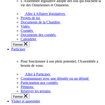
L'Assemblée législative adopte des lois qui touchent la
L'Assemblée
vie des Ontariennes et Ontariens.
législative
adopte
Aller à Affaires législatives
des
Projets de loi
lois
Documents de la Chambre
qui
Vidéo
touchent
Comités
la
Documents des comités
vie
Calendrier
des
Fermer
Ontariennes
Participer
et
Ontariens.
Pour fonctionner à son plein potentiel, l'Assemblée a
Pour
besoin de vous.
fonctionner
à
Aller à Participer
son
Communiquer avec une députée ou un député
plein
Participation aux comités
potentiel,
Pétitions
l'Assemblée
Réserver les terrains
a
Fermer
besoin
Visiter et apprendre
de