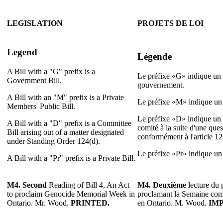
LEGISLATION
PROJETS DE LOI
Legend
Légende
A Bill with a "G" prefix is a
Le préfixe «G» indique un p
Government Bill.
gouvernement.
A Bill with an "M" prefix is a Private
Le préfixe «M» indique un p
Members' Public Bill.
Le préfixe «D» indique un p
A Bill with a "D" prefix is a Committee
comité à la suite d'une que
Bill arising out of a matter designated
conformément à l'article 1
under Standing Order 124(d).
Le préfixe «Pr» indique un p
A Bill with a "Pr" prefix is a Private Bill.
M4. Second
Reading of Bill 4, An Act
M4. Deuxième
lecture du p
to proclaim Genocide Memorial Week in
proclamant la Semaine co
Ontario. Mr. Wood.
PRINTED.
en Ontario. M. Wood.
IM