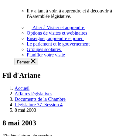
vous.
Il y a tant à voir, à apprendre et à découvrir à
Il
l'Assemblée législative.
y
a
Aller à Visiter et apprendre
tant
Options de visites et webinaires
à
Enseigner, apprendre et jouer
voir,
Le parlement et le gouvernement
à
Groupes scolaires
apprendre
Planifier votre visite
et
Fermer
à
découvrir
Fil d'Ariane
à
l'Assemblée
législative.
Accueil
Affaires législatives
Documents de la Chambre
Législature 37, Session 4
8 mai 2003
8 mai 2003
37e législature, 4e session