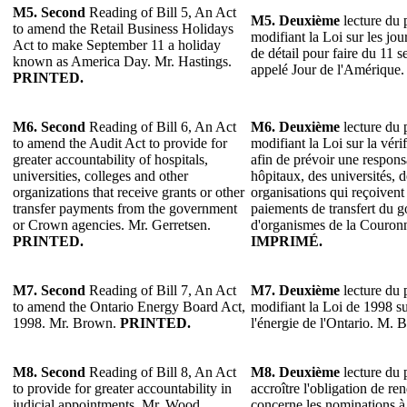
M5. Second
Reading of Bill 5, An Act
M5. Deuxième
lecture du p
to amend the Retail Business Holidays
modifiant la Loi sur les jo
Act to make September 11 a holiday
de détail pour faire du 11 s
known as America Day. Mr. Hastings.
appelé Jour de l'Amérique.
PRINTED.
M6. Second
Reading of Bill 6, An Act
M6. Deuxième
lecture du p
to amend the Audit Act to provide for
modifiant la Loi sur la véri
greater accountability of hospitals,
afin de prévoir une responsa
universities, colleges and other
hôpitaux, des universités, d
organizations that receive grants or other
organisations qui reçoivent
transfer payments from the government
paiements de transfert du 
or Crown agencies. Mr. Gerretsen.
d'organismes de la Couron
PRINTED.
IMPRIMÉ.
M7. Second
Reading of Bill 7, An Act
M7. Deuxième
lecture du p
to amend the Ontario Energy Board Act,
modifiant la Loi de 1998 s
1998. Mr. Brown.
PRINTED.
l'énergie de l'Ontario. M.
M8. Second
Reading of Bill 8, An Act
M8. Deuxième
lecture du p
to provide for greater accountability in
accroître l'obligation de r
judicial appointments. Mr. Wood.
concerne les nominations à