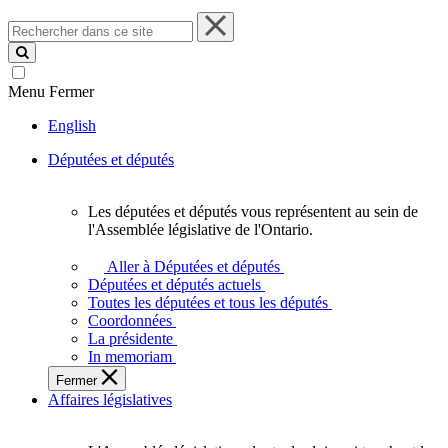
Rechercher
dans
ce
site
Menu
Fermer
English
Députées et députés
Les députées et députés vous représentent au sein de
Les
l'Assemblée législative de l'Ontario.
députées
et
Aller à Députées et députés
députés
Députées et députés actuels
vous
Toutes les députées et tous les députés
représentent
Coordonnées
au
La présidente
sein
In memoriam
de
Fermer
l'Assemblée
Affaires législatives
législative
de
l'Ontario.