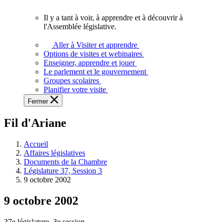
vous.
Il y a tant à voir, à apprendre et à découvrir à
Il
l'Assemblée législative.
y
a
Aller à Visiter et apprendre
tant
Options de visites et webinaires
à
Enseigner, apprendre et jouer
voir,
Le parlement et le gouvernement
à
Groupes scolaires
apprendre
Planifier votre visite
et
Fermer
à
découvrir
Fil d'Ariane
à
l'Assemblée
législative.
Accueil
Affaires législatives
Documents de la Chambre
Législature 37, Session 3
9 octobre 2002
9 octobre 2002
37e législature, 3e session