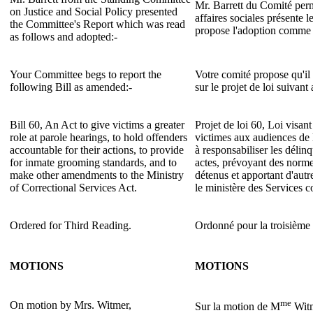
Mr. Barrett du Comité perm
on Justice and Social Policy presented
affaires sociales présente l
the Committee's Report which was read
propose l'adoption comme s
as follows and adopted:-
Your Committee begs to report the
Votre comité propose qu'il 
following Bill as amended:-
sur le projet de loi suivan
Bill 60, An Act to give victims a greater
Projet de loi 60, Loi visant
role at parole hearings, to hold offenders
victimes aux audiences de l
accountable for their actions, to provide
à responsabiliser les délinq
for inmate grooming standards, and to
actes, prévoyant des normes 
make other amendments to the Ministry
détenus et apportant d'autr
of Correctional Services Act.
le ministère des Services c
Ordered for Third Reading.
Ordonné pour la troisième 
MOTIONS
MOTIONS
me
On motion by Mrs. Witmer,
Sur la motion de M
Witm