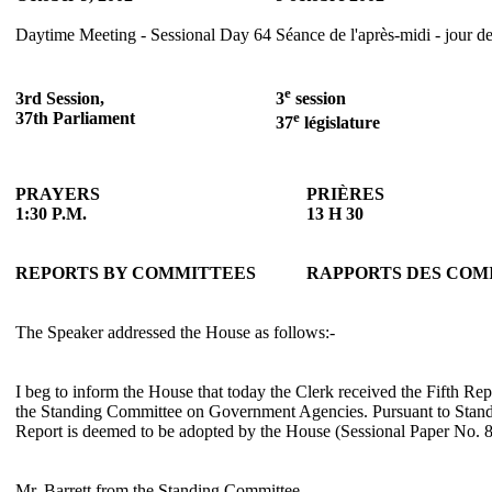
Daytime Meeting - Sessional Day 64
Séance de l'après-midi - jour d
e
3rd Session,
3
session
37th Parliament
e
37
législature
PRAYERS
PRIÈRES
1:30 P.M.
13 H 30
REPORTS BY COMMITTEES
RAPPORTS DES COM
The Speaker addressed the House as follows:-
I beg to inform the House that today the Clerk received the Fifth Re
the Standing Committee on Government Agencies. Pursuant to Stand
Report is deemed to be adopted by the House (Sessional Paper No. 8
Mr. Barrett from the Standing Committee