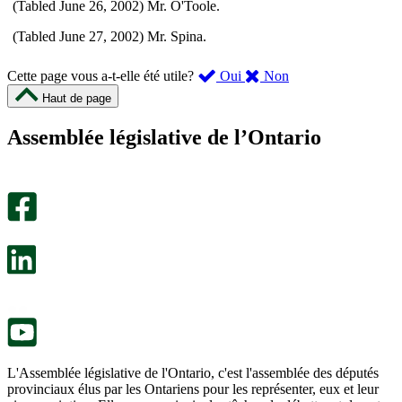
(Tabled June 26, 2002) Mr. O'Toole.
(Tabled June 27, 2002) Mr. Spina.
,
,
Cette page vous a-t-elle été utile?
Oui
Non
cette
cette
Haut de page
page
page
m’a
ne
Assemblée législative de l’Ontario
été
m’a
utile.
pas
Un
été
sondage
utile.
facultatif
Un
s’ouvre
sondage
dans
facultatif
un
s’ouvre
nouvel
dans
onglet.
un
nouvel
onglet.
L'Assemblée législative de l'Ontario, c'est l'assemblée des députés
provinciaux élus par les Ontariens pour les représenter, eux et leur