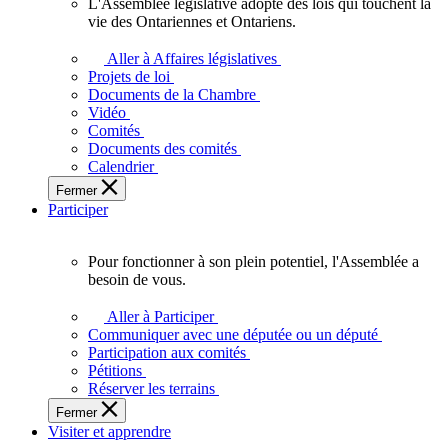
L'Assemblée législative adopte des lois qui touchent la
L'Assemblée
vie des Ontariennes et Ontariens.
législative
adopte
Aller à Affaires législatives
des
Projets de loi
lois
Documents de la Chambre
qui
Vidéo
touchent
Comités
la
Documents des comités
vie
Calendrier
des
Fermer
Ontariennes
Participer
et
Ontariens.
Pour fonctionner à son plein potentiel, l'Assemblée a
Pour
besoin de vous.
fonctionner
à
Aller à Participer
son
Communiquer avec une députée ou un député
plein
Participation aux comités
potentiel,
Pétitions
l'Assemblée
Réserver les terrains
a
Fermer
besoin
Visiter et apprendre
de