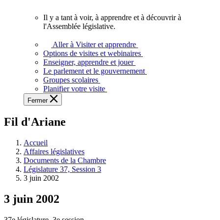
vous.
Il y a tant à voir, à apprendre et à découvrir à
Il
l'Assemblée législative.
y
a
Aller à Visiter et apprendre
tant
Options de visites et webinaires
à
Enseigner, apprendre et jouer
voir,
Le parlement et le gouvernement
à
Groupes scolaires
apprendre
Planifier votre visite
et
Fermer
à
découvrir
Fil d'Ariane
à
l'Assemblée
législative.
Accueil
Affaires législatives
Documents de la Chambre
Législature 37, Session 3
3 juin 2002
3 juin 2002
37e législature, 3e session