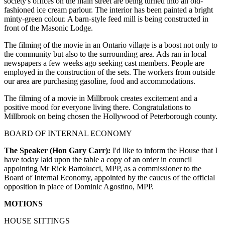
society's offices on the main street are being turned into an old-
fashioned ice cream parlour. The interior has been painted a bright
minty-green colour. A barn-style feed mill is being constructed in
front of the Masonic Lodge.
The filming of the movie in an Ontario village is a boost not only to
the community but also to the surrounding area. Ads ran in local
newspapers a few weeks ago seeking cast members. People are
employed in the construction of the sets. The workers from outside
our area are purchasing gasoline, food and accommodations.
The filming of a movie in Millbrook creates excitement and a
positive mood for everyone living there. Congratulations to
Millbrook on being chosen the Hollywood of Peterborough county.
BOARD OF INTERNAL ECONOMY
The Speaker (Hon Gary Carr):
I'd like to inform the House that I
have today laid upon the table a copy of an order in council
appointing Mr Rick Bartolucci, MPP, as a commissioner to the
Board of Internal Economy, appointed by the caucus of the official
opposition in place of Dominic Agostino, MPP.
MOTIONS
HOUSE SITTINGS