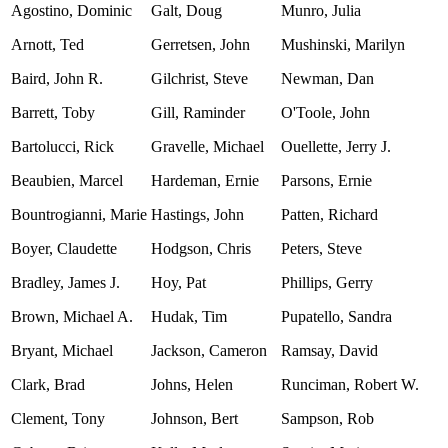
Agostino, Dominic
Galt, Doug
Munro, Julia
Arnott, Ted
Gerretsen, John
Mushinski, Marilyn
Baird, John R.
Gilchrist, Steve
Newman, Dan
Barrett, Toby
Gill, Raminder
O'Toole, John
Bartolucci, Rick
Gravelle, Michael
Ouellette, Jerry J.
Beaubien, Marcel
Hardeman, Ernie
Parsons, Ernie
Bountrogianni, Marie
Hastings, John
Patten, Richard
Boyer, Claudette
Hodgson, Chris
Peters, Steve
Bradley, James J.
Hoy, Pat
Phillips, Gerry
Brown, Michael A.
Hudak, Tim
Pupatello, Sandra
Bryant, Michael
Jackson, Cameron
Ramsay, David
Clark, Brad
Johns, Helen
Runciman, Robert W.
Clement, Tony
Johnson, Bert
Sampson, Rob