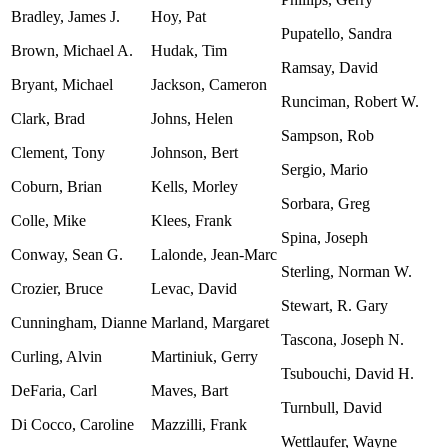
Bradley, James J.
Hoy, Pat
Pupatello, Sandra
Brown, Michael A.
Hudak, Tim
Ramsay, David
Bryant, Michael
Jackson, Cameron
Runciman, Robert W.
Clark, Brad
Johns, Helen
Sampson, Rob
Clement, Tony
Johnson, Bert
Sergio, Mario
Coburn, Brian
Kells, Morley
Sorbara, Greg
Colle, Mike
Klees, Frank
Spina, Joseph
Conway, Sean G.
Lalonde, Jean-Marc
Sterling, Norman W.
Crozier, Bruce
Levac, David
Stewart, R. Gary
Cunningham, Dianne
Marland, Margaret
Tascona, Joseph N.
Curling, Alvin
Martiniuk, Gerry
Tsubouchi, David H.
DeFaria, Carl
Maves, Bart
Turnbull, David
Di Cocco, Caroline
Mazzilli, Frank
Wettlaufer, Wayne