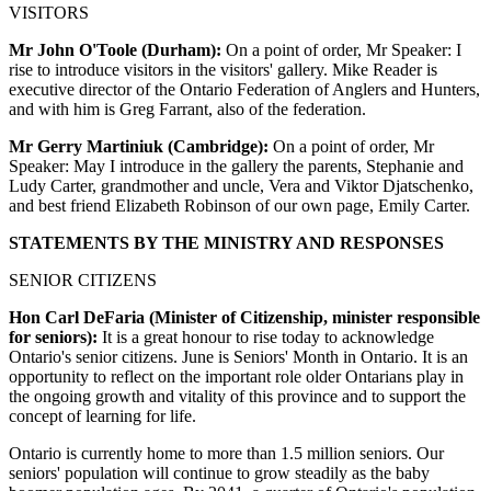
VISITORS
Mr John O'Toole (Durham):
On a point of order, Mr Speaker: I
rise to introduce visitors in the visitors' gallery. Mike Reader is
executive director of the Ontario Federation of Anglers and Hunters,
and with him is Greg Farrant, also of the federation.
Mr Gerry Martiniuk (Cambridge):
On a point of order, Mr
Speaker: May I introduce in the gallery the parents, Stephanie and
Ludy Carter, grandmother and uncle, Vera and Viktor Djatschenko,
and best friend Elizabeth Robinson of our own page, Emily Carter.
STATEMENTS BY THE MINISTRY AND RESPONSES
SENIOR CITIZENS
Hon Carl DeFaria (Minister of Citizenship, minister responsible
for seniors):
It is a great honour to rise today to acknowledge
Ontario's senior citizens. June is Seniors' Month in Ontario. It is an
opportunity to reflect on the important role older Ontarians play in
the ongoing growth and vitality of this province and to support the
concept of learning for life.
Ontario is currently home to more than 1.5 million seniors. Our
seniors' population will continue to grow steadily as the baby