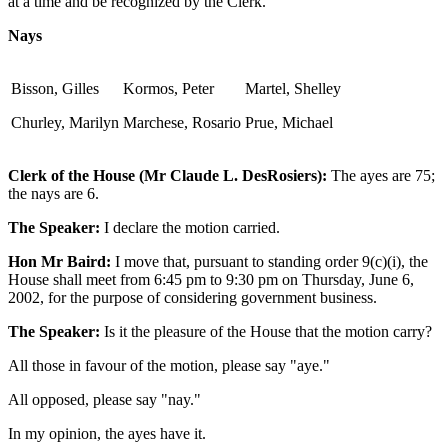
at a time and be recognized by the Clerk.
Nays
Bisson, Gilles
Kormos, Peter
Martel, Shelley
Churley, Marilyn
Marchese, Rosario
Prue, Michael
Clerk of the House (Mr Claude L. DesRosiers):
The ayes are 75;
the nays are 6.
The Speaker:
I declare the motion carried.
Hon Mr Baird:
I move that, pursuant to standing order 9(c)(i), the
House shall meet from 6:45 pm to 9:30 pm on Thursday, June 6,
2002, for the purpose of considering government business.
The Speaker:
Is it the pleasure of the House that the motion carry?
All those in favour of the motion, please say "aye."
All opposed, please say "nay."
In my opinion, the ayes have it.