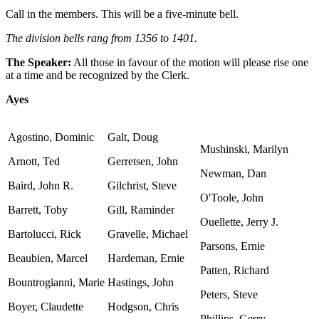
Call in the members. This will be a five-minute bell.
The division bells rang from 1356 to 1401.
The Speaker:
All those in favour of the motion will please rise one
at a time and be recognized by the Clerk.
Ayes
Agostino, Dominic
Galt, Doug
Mushinski, Marilyn
Arnott, Ted
Gerretsen, John
Newman, Dan
Baird, John R.
Gilchrist, Steve
O'Toole, John
Barrett, Toby
Gill, Raminder
Ouellette, Jerry J.
Bartolucci, Rick
Gravelle, Michael
Parsons, Ernie
Beaubien, Marcel
Hardeman, Ernie
Patten, Richard
Bountrogianni, Marie
Hastings, John
Peters, Steve
Boyer, Claudette
Hodgson, Chris
Phillips, Gerry