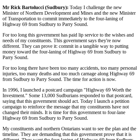
Mr Rick Bartolucci (Sudbury):
Today I challenge the new
Minister of Northern Development and Mines and the new Minister
of Transportation to commit immediately to the four-laning of
Highway 69 from Sudbury to Parry Sound.
For too long this government has paid lip service to the wishes and
needs of my constituents. This government says they're now
different. They can prove it: commit in a tangible way to putting
money toward the four-laning of Highway 69 from Sudbury to
Parry Sound.
For too long there have been too many accidents, too many personal
injuries, too many deaths and too much carnage along Highway 69
from Sudbury to Parry Sound. The time for action is now.
In 1996, I launched a postcard campaign "Highway 69 Worth the
Investment." Some 13,000 Sudburians responded to that postcard,
saying that this government should act. Today I launch a petition
campaign to reinforce the message that my constituents have not
changed their minds. It is time for this government to four-lane
Highway 69 from Sudbury to Parry Sound.
My constituents and northern Ontarians want to see the plan and the
timeline. They are demanding that this government prove that it is
different. They want the four-laning of Highway 69 from Sudbury