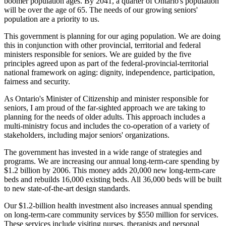
boomer population ages. By 2041, a quarter of Ontario's population
will be over the age of 65. The needs of our growing seniors'
population are a priority to us.
This government is planning for our aging population. We are doing
this in conjunction with other provincial, territorial and federal
ministers responsible for seniors. We are guided by the five
principles agreed upon as part of the federal-provincial-territorial
national framework on aging: dignity, independence, participation,
fairness and security.
As Ontario's Minister of Citizenship and minister responsible for
seniors, I am proud of the far-sighted approach we are taking to
planning for the needs of older adults. This approach includes a
multi-ministry focus and includes the co-operation of a variety of
stakeholders, including major seniors' organizations.
The government has invested in a wide range of strategies and
programs. We are increasing our annual long-term-care spending by
$1.2 billion by 2006. This money adds 20,000 new long-term-care
beds and rebuilds 16,000 existing beds. All 36,000 beds will be built
to new state-of-the-art design standards.
Our $1.2-billion health investment also increases annual spending
on long-term-care community services by $550 million for services.
These services include visiting nurses, therapists and personal