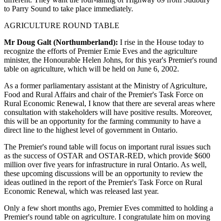
to Parry Sound to take place immediately.
AGRICULTURE ROUND TABLE
Mr Doug Galt (Northumberland):
I rise in the House today to
recognize the efforts of Premier Ernie Eves and the agriculture
minister, the Honourable Helen Johns, for this year's Premier's round
table on agriculture, which will be held on June 6, 2002.
As a former parliamentary assistant at the Ministry of Agriculture,
Food and Rural Affairs and chair of the Premier's Task Force on
Rural Economic Renewal, I know that there are several areas where
consultation with stakeholders will have positive results. Moreover,
this will be an opportunity for the farming community to have a
direct line to the highest level of government in Ontario.
The Premier's round table will focus on important rural issues such
as the success of OSTAR and OSTAR-RED, which provide $600
million over five years for infrastructure in rural Ontario. As well,
these upcoming discussions will be an opportunity to review the
ideas outlined in the report of the Premier's Task Force on Rural
Economic Renewal, which was released last year.
Only a few short months ago, Premier Eves committed to holding a
Premier's round table on agriculture. I congratulate him on moving