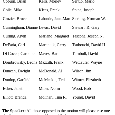
Coburn, Brian
Kells, Morley
Sergio, Mario
Colle, Mike
Klees, Frank
Spina, Joseph
Crozier, Bruce
Lalonde, Jean-Marc
Sterling, Norman W.
Cunningham, Dianne
Levac, David
Stewart, R. Gary
Curling, Alvin
Marland, Margaret
Tascona, Joseph N.
DeFaria, Carl
Martiniuk, Gerry
Tsubouchi, David H.
Di Cocco, Caroline
Maves, Bart
Turnbull, David
Dombrowsky, Leona
Mazzilli, Frank
Wettlaufer, Wayne
Duncan, Dwight
McDonald, Al
Wilson, Jim
Dunlop, Garfield
McMeekin, Ted
Witmer, Elizabeth
Ecker, Janet
Miller, Norm
Wood, Bob
Elliott, Brenda
Molinari, Tina R.
Young, David
The Speaker:
All those opposed to the motion will please rise one