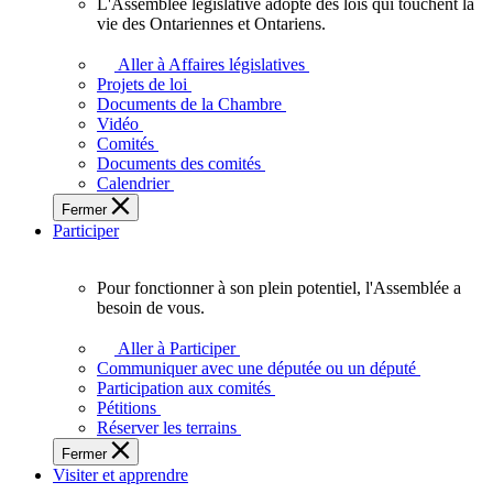
L'Assemblée législative adopte des lois qui touchent la
L'Assemblée
vie des Ontariennes et Ontariens.
législative
adopte
Aller à Affaires législatives
des
Projets de loi
lois
Documents de la Chambre
qui
Vidéo
touchent
Comités
la
Documents des comités
vie
Calendrier
des
Fermer
Ontariennes
Participer
et
Ontariens.
Pour fonctionner à son plein potentiel, l'Assemblée a
Pour
besoin de vous.
fonctionner
à
Aller à Participer
son
Communiquer avec une députée ou un député
plein
Participation aux comités
potentiel,
Pétitions
l'Assemblée
Réserver les terrains
a
Fermer
besoin
Visiter et apprendre
de