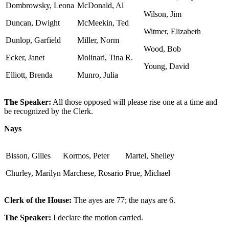
Dombrowsky, Leona
McDonald, Al
Wilson, Jim
Duncan, Dwight
McMeekin, Ted
Witmer, Elizabeth
Dunlop, Garfield
Miller, Norm
Wood, Bob
Ecker, Janet
Molinari, Tina R.
Young, David
Elliott, Brenda
Munro, Julia
The Speaker:
All those opposed will please rise one at a time and
be recognized by the Clerk.
Nays
Bisson, Gilles
Kormos, Peter
Martel, Shelley
Churley, Marilyn
Marchese, Rosario
Prue, Michael
Clerk of the House:
The ayes are 77; the nays are 6.
The Speaker:
I declare the motion carried.