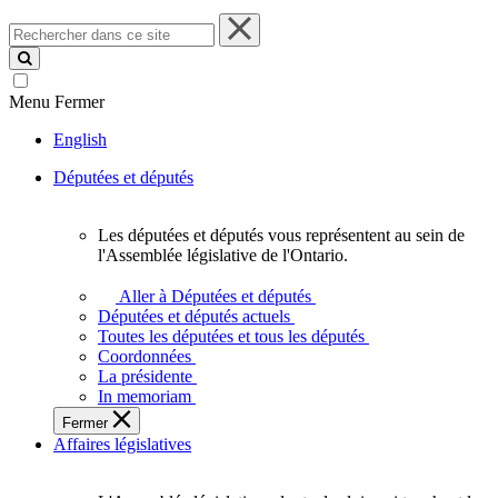
Rechercher
dans
ce
site
Menu
Fermer
English
Députées et députés
Les députées et députés vous représentent au sein de
Les
l'Assemblée législative de l'Ontario.
députées
et
Aller à Députées et députés
députés
Députées et députés actuels
vous
Toutes les députées et tous les députés
représentent
Coordonnées
au
La présidente
sein
In memoriam
de
Fermer
l'Assemblée
Affaires législatives
législative
de
l'Ontario.