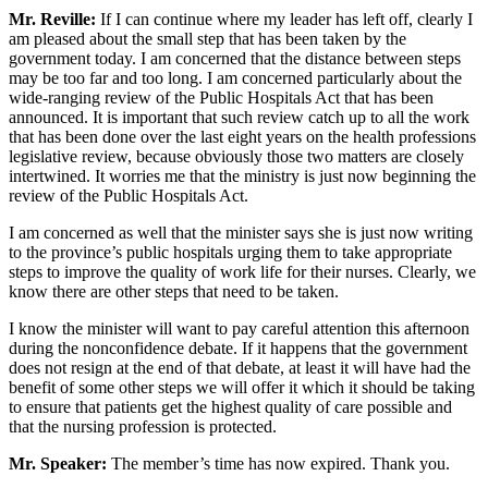
Mr. Reville:
If I can continue where my leader has left off, clearly I
am pleased about the small step that has been taken by the
government today. I am concerned that the distance between steps
may be too far and too long. I am concerned particularly about the
wide-ranging review of the Public Hospitals Act that has been
announced. It is important that such review catch up to all the work
that has been done over the last eight years on the health professions
legislative review, because obviously those two matters are closely
intertwined. It worries me that the ministry is just now beginning the
review of the Public Hospitals Act.
I am concerned as well that the minister says she is just now writing
to the province’s public hospitals urging them to take appropriate
steps to improve the quality of work life for their nurses. Clearly, we
know there are other steps that need to be taken.
I know the minister will want to pay careful attention this afternoon
during the nonconfidence debate. If it happens that the government
does not resign at the end of that debate, at least it will have had the
benefit of some other steps we will offer it which it should be taking
to ensure that patients get the highest quality of care possible and
that the nursing profession is protected.
Mr. Speaker:
The member’s time has now expired. Thank you.