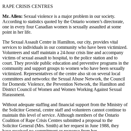
RAPE CRISIS CENTRES
Mr. Allen:
Sexual violence is a major problem in our society.
According to statistics quoted by the Ontario women’s directorate,
one in every four Canadian women is sexually assaulted at some
point in her life.
The Sexual Assault Centre in Hamilton, our city, provides vital
services to individuals in our community who have been victimized.
Volunteers and staff maintain a 24-hour crisis line and accompany
victims of sexual assault to hospital, to the police station and to
court. They provide public education and preventive programs in the
community and support groups to women who have been sexually
victimized. Representatives of the centre also sit on several local
committees and networks: the Sexual Abuse Network, the Council
for Domestic Violence, the Prevention Network, the Hamilton and
District Council of Women and Women Working Against Sexual
Harassment.
Without adequate staffing and financial support from the Ministry of
the Solicitor General, centre staff and volunteers cannot continue to
maintain this level of service. Although members of the Ontario
Coalition of Rape Crisis Centres submitted a proposal to the
Solicitor General (Mrs. Smith) at her request in June 1988, they
have received no commitment or response from her.