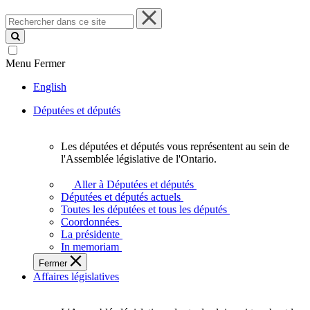
Rechercher
dans
ce
site
Menu
Fermer
English
Députées et députés
Les députées et députés vous représentent au sein de
Les
l'Assemblée législative de l'Ontario.
députées
et
Aller à Députées et députés
députés
Députées et députés actuels
vous
Toutes les députées et tous les députés
représentent
Coordonnées
au
La présidente
sein
In memoriam
de
Fermer
l'Assemblée
Affaires législatives
législative
de
l'Ontario.