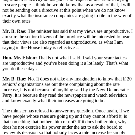
to scare people. I think he would know that as a result of that, I will
not be sending out a directive at this point when we do not know
exactly what the insurance companies are going to file in the way of
their own rates.
Mr. B. Rae:
The minister has said that my views are unproductive. I
am sure the senior citizens of the province will be interested to hear
that their views are also regarded as unproductive, as what I am
saying in the House today is reflective --
Hon. Mr. Elston:
That is not what I said. I said your scare tactics
are unproductive and you’ve been doing it a lot lately. That’s what
you do these days.
Mr. B. Rae:
No. It does not take any imagination to know that if 20
seniors’ organizations are out there complaining about the rate
increase, it is not because of anything said by the New Democratic
Party; it is because they read the newspapers and watch television
and know exactly what their increases are going to be.
The minister has refused to answer my question. Once again, if we
have people whose rates are going up and they cannot afford it, is
that something that bothers him or not? If it does bother him, why
does he not exercise his power under the act to ask the board to
review its decision so that nobody faces a rate increase he simply