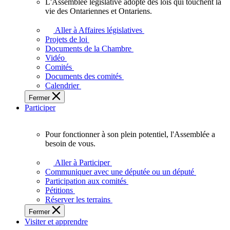
L'Assemblée législative adopte des lois qui touchent la
L'Assemblée
vie des Ontariennes et Ontariens.
législative
adopte
Aller à Affaires législatives
des
Projets de loi
lois
Documents de la Chambre
qui
Vidéo
touchent
Comités
la
Documents des comités
vie
Calendrier
des
Fermer
Ontariennes
Participer
et
Ontariens.
Pour fonctionner à son plein potentiel, l'Assemblée a
Pour
besoin de vous.
fonctionner
à
Aller à Participer
son
Communiquer avec une députée ou un député
plein
Participation aux comités
potentiel,
Pétitions
l'Assemblée
Réserver les terrains
a
Fermer
besoin
Visiter et apprendre
de