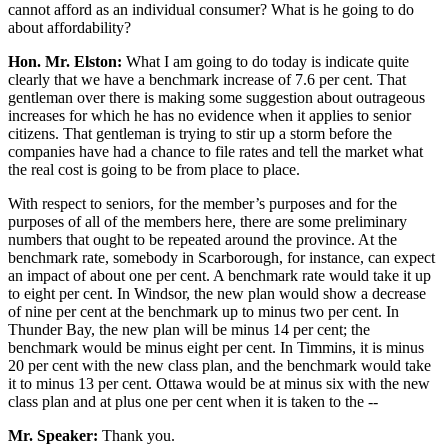
cannot afford as an individual consumer? What is he going to do
about affordability?
Hon. Mr. Elston:
What I am going to do today is indicate quite
clearly that we have a benchmark increase of 7.6 per cent. That
gentleman over there is making some suggestion about outrageous
increases for which he has no evidence when it applies to senior
citizens. That gentleman is trying to stir up a storm before the
companies have had a chance to file rates and tell the market what
the real cost is going to be from place to place.
With respect to seniors, for the member’s purposes and for the
purposes of all of the members here, there are some preliminary
numbers that ought to be repeated around the province. At the
benchmark rate, somebody in Scarborough, for instance, can expect
an impact of about one per cent. A benchmark rate would take it up
to eight per cent. In Windsor, the new plan would show a decrease
of nine per cent at the benchmark up to minus two per cent. In
Thunder Bay, the new plan will be minus 14 per cent; the
benchmark would be minus eight per cent. In Timmins, it is minus
20 per cent with the new class plan, and the benchmark would take
it to minus 13 per cent. Ottawa would be at minus six with the new
class plan and at plus one per cent when it is taken to the --
Mr. Speaker:
Thank you.