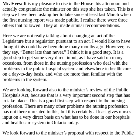
Mr. Eves:
It is my pleasure to rise in the House this afternoon and
actually congratulate the minister on this step she has taken. This is a
step we have been asking her to take since at least last March when
the first nursing report was made public. I realize there were three
others that followed. They all made similar recommendations.
Here we are not really talking about changing an act of the
Legislature but a regulation pursuant to an act. I would like to have
thought this could have been done many months ago. However, as
they say, “Better late than never.” I think it is a good step. It is a
good step to get some very direct input, as I have said on many
occasions, from those in the nursing profession who deal with the
problems in the public hospital system and elsewhere in health care
on a day-to-day basis, and who are more than familiar with the
problems in the system.
We are looking forward also to the minister’s review of the Public
Hospitals Act, because that is a very important second step that has
to take place. This is a good first step with respect to the nursing
profession. There are many other problems the nursing profession
has out there unrelated to this, but this certainly at least gives nurses
input on a very direct basis on what has to be done in our hospitals
and health care system in Ontario today.
We look forward to the minister’s proposal with respect to the Public