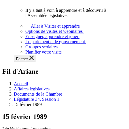
vous.
Il y a tant à voir, à apprendre et à découvrir à
Il
l'Assemblée législative.
y
a
Aller à Visiter et apprendre
tant
Options de visites et webinaires
à
Enseigner, apprendre et jouer
voir,
Le parlement et le gouvernement
à
Groupes scolaires
apprendre
Planifier votre visite
et
Fermer
à
découvrir
Fil d'Ariane
à
l'Assemblée
législative.
Accueil
Affaires législatives
Documents de la Chambre
Législature 34, Session 1
15 février 1989
15 février 1989
34e législature, 1re session