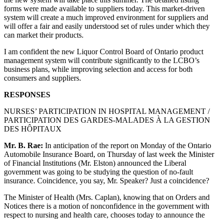
forms were made available to suppliers today. This market-driven
system will create a much improved environment for suppliers and
will offer a fair and easily understood set of rules under which they
can market their products.
I am confident the new Liquor Control Board of Ontario product
management system will contribute significantly to the LCBO’s
business plans, while improving selection and access for both
consumers and suppliers.
RESPONSES
NURSES’ PARTICIPATION IN HOSPITAL MANAGEMENT /
PARTICIPATION DES GARDES-MALADES À LA GESTION
DES HÔPITAUX
Mr. B. Rae:
In anticipation of the report on Monday of the Ontario
Automobile Insurance Board, on Thursday of last week the Minister
of Financial Institutions (Mr. Elston) announced the Liberal
government was going to be studying the question of no-fault
insurance. Coincidence, you say, Mr. Speaker? Just a coincidence?
The Minister of Health (Mrs. Caplan), knowing that on Orders and
Notices there is a motion of nonconfidence in the government with
respect to nursing and health care, chooses today to announce the