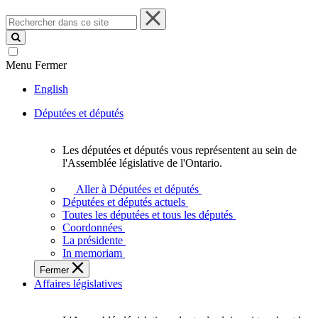
Rechercher
dans
ce
site
Menu
Fermer
English
Députées et députés
Les députées et députés vous représentent au sein de
Les
l'Assemblée législative de l'Ontario.
députées
et
Aller à Députées et députés
députés
Députées et députés actuels
vous
Toutes les députées et tous les députés
représentent
Coordonnées
au
La présidente
sein
In memoriam
de
Fermer
l'Assemblée
Affaires législatives
législative
de
l'Ontario.