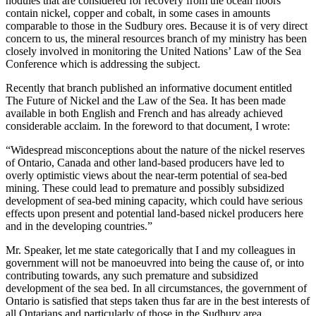
nodules that are considered for recovery from the ocean floors
contain nickel, copper and cobalt, in some cases in amounts
comparable to those in the Sudbury ores. Because it is of very direct
concern to us, the mineral resources branch of my ministry has been
closely involved in monitoring the United Nations’ Law of the Sea
Conference which is addressing the subject.
Recently that branch published an informative document entitled
The Future of Nickel and the Law of the Sea. It has been made
available in both English and French and has already achieved
considerable acclaim. In the foreword to that document, I wrote:
“Widespread misconceptions about the nature of the nickel reserves
of Ontario, Canada and other land-based producers have led to
overly optimistic views about the near-term potential of sea-bed
mining. These could lead to premature and possibly subsidized
development of sea-bed mining capacity, which could have serious
effects upon present and potential land-based nickel producers here
and in the developing countries.”
Mr. Speaker, let me state categorically that I and my colleagues in
government will not be manoeuvred into being the cause of, or into
contributing towards, any such premature and subsidized
development of the sea bed. In all circumstances, the government of
Ontario is satisfied that steps taken thus far are in the best interests of
all Ontarians and particularly of those in the Sudbury area.