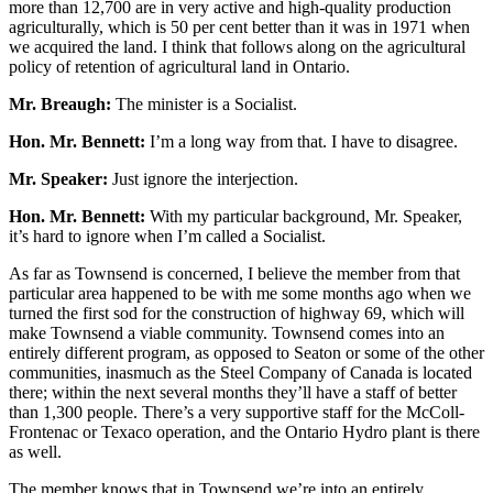
more than 12,700 are in very active and high-quality production
agriculturally, which is 50 per cent better than it was in 1971 when
we acquired the land. I think that follows along on the agricultural
policy of retention of agricultural land in Ontario.
Mr. Breaugh:
The minister is a Socialist.
Hon. Mr. Bennett:
I’m a long way from that. I have to disagree.
Mr. Speaker:
Just ignore the interjection.
Hon. Mr. Bennett:
With my particular background, Mr. Speaker,
it’s hard to ignore when I’m called a Socialist.
As far as Townsend is concerned, I believe the member from that
particular area happened to be with me some months ago when we
turned the first sod for the construction of highway 69, which will
make Townsend a viable community. Townsend comes into an
entirely different program, as opposed to Seaton or some of the other
communities, inasmuch as the Steel Company of Canada is located
there; within the next several months they’ll have a staff of better
than 1,300 people. There’s a very supportive staff for the McColl-
Frontenac or Texaco operation, and the Ontario Hydro plant is there
as well.
The member knows that in Townsend we’re into an entirely