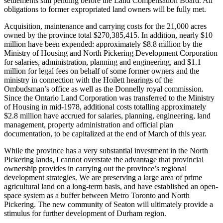
settlements still pending before the Land Compensation Board. All
obligations to former expropriated land owners will be fully met.
Acquisition, maintenance and carrying costs for the 21,000 acres
owned by the province total $270,385,415. In addition, nearly $10
million have been expended: approximately $8.8 million by the
Ministry of Housing and North Pickering Development Corporation
for salaries, administration, planning and engineering, and $1.1
million for legal fees on behalf of some former owners and the
ministry in connection with the Hoilett hearings of the
Ombudsman’s office as well as the Donnelly royal commission.
Since the Ontario Land Corporation was transferred to the Ministry
of Housing in mid-1978, additional costs totalling approximately
$2.8 million have accrued for salaries, planning, engineering, land
management, property administration and official plan
documentation, to be capitalized at the end of March of this year.
While the province has a very substantial investment in the North
Pickering lands, I cannot overstate the advantage that provincial
ownership provides in carrying out the province’s regional
development strategies. We are preserving a large area of prime
agricultural land on a long-term basis, and have established an open-
space system as a buffer between Metro Toronto and North
Pickering. The new community of Seaton will ultimately provide a
stimulus for further development of Durham region.