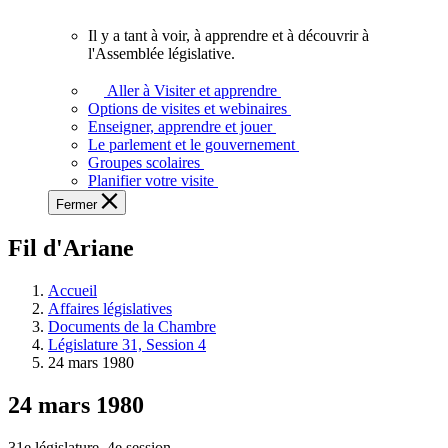
vous.
Il y a tant à voir, à apprendre et à découvrir à
Il
l'Assemblée législative.
y
a
Aller à Visiter et apprendre
tant
Options de visites et webinaires
à
Enseigner, apprendre et jouer
voir,
Le parlement et le gouvernement
à
Groupes scolaires
apprendre
Planifier votre visite
et
Fermer
à
découvrir
Fil d'Ariane
à
l'Assemblée
législative.
Accueil
Affaires législatives
Documents de la Chambre
Législature 31, Session 4
24 mars 1980
24 mars 1980
31e législature, 4e session