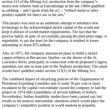
section 113 of the Mining Act, production from the company’s
nickel-iron refinery built at Falconbridge in the late 1960s qualified
as yielding -- and I quote from the act -- “refined metal or other
product suitable for direct use in the arts.”
This project was seen as an ambitious attempt to introduce new
technology to the acknowledged nickel capital of the world and
keep it abreast of world market requirements. The fact that the
process failed, in spite of successfully passing the pilot plant stage, is
regrettable; to say the least for the company, it resulted in losses
amounting to about $75 million.
Also, in 1971, the company announced plans to build a nickel-
copper refinery at Becancour, Quebec, on the shores of the St.
Lawrence River, principally in connection with its proposed Ungava
operation, but also to treat part of the Sudbury production. This plant
would have qualified under section 113(1) of the Mining Act.
The combined impact of oil-pricing policies of the Organization of
Petroleum Exporting Countries and of some 50 per cent or more
escalation in the capital cost estimate caused the company to halt the
project in 1974 after expenditure of several millions of dollars.
Nevertheless, further feasibility studies have been carried out; but
results so far point to uneconomic situations which would place the
company’s competitive position in world markets in jeopardy.