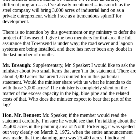
different program -- as I’ve already mentioned -- inasmuch as the
steel company will bring 3,000 acres of industrial land on as a
private entrepreneur, which I see as a tremendous spinoff for
development.
There is no intention by this government or my ministry to defer the
project of Townsend. I give the two members for that area the full
assurance that Townsend is under way; the road sewer and lagoon
systems are being installed, and there has never been any doubt in
the last number of months.
Mr. Breaugh:
Supplementary, Mr. Speaker: I would like to ask the
minister about two small items that aren’t in the statement. There are
about 3,000 acres that aren’t accounted for in this particular
statement. Would the minister share with us what he intends to do
with those 3,000 acres? The minister is completely silent on the
matter of the excess capacity in the big, blue pipe and the related
costs of that. Who does the minister expect to bear that part of the
tag?
Hon. Mr. Bennett:
Mr. Speaker, if the member would read the
statement carefully, I’m sure he would see that I’m talking about the
25,400 acres in the planning area of North Pickering; it was spelled
out very clearly on March 2, 1972, when the entire announcement
was made, that the planning area was 25,400 acres. I indicated