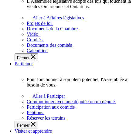
L'Assemblée législative adopte des lois qui touchent la
L'Assemblée
vie des Ontariennes et Ontariens.
législative
adopte
Aller à Affaires législatives
des
Projets de loi
lois
Documents de la Chambre
qui
Vidéo
touchent
Comités
la
Documents des comités
vie
Calendrier
des
Fermer
Ontariennes
Participer
et
Ontariens.
Pour fonctionner à son plein potentiel, l'Assemblée a
Pour
besoin de vous.
fonctionner
à
Aller à Participer
son
Communiquer avec une députée ou un député
plein
Participation aux comités
potentiel,
Pétitions
l'Assemblée
Réserver les terrains
a
Fermer
besoin
Visiter et apprendre
de