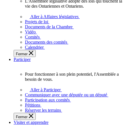
L'Assemblée législative adopte des lois qui touchent la
L'Assemblée
vie des Ontariennes et Ontariens.
législative
adopte
Aller à Affaires législatives
des
Projets de loi
lois
Documents de la Chambre
qui
Vidéo
touchent
Comités
la
Documents des comités
vie
Calendrier
des
Fermer
Ontariennes
Participer
et
Ontariens.
Pour fonctionner à son plein potentiel, l'Assemblée a
Pour
besoin de vous.
fonctionner
à
Aller à Participer
son
Communiquer avec une députée ou un député
plein
Participation aux comités
potentiel,
Pétitions
l'Assemblée
Réserver les terrains
a
Fermer
besoin
Visiter et apprendre
de