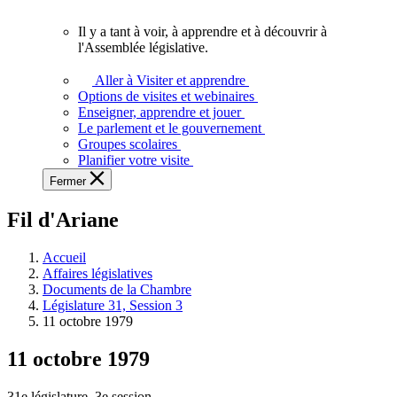
vous.
Il y a tant à voir, à apprendre et à découvrir à
Il
l'Assemblée législative.
y
a
Aller à Visiter et apprendre
tant
Options de visites et webinaires
à
Enseigner, apprendre et jouer
voir,
Le parlement et le gouvernement
à
Groupes scolaires
apprendre
Planifier votre visite
et
Fermer
à
découvrir
Fil d'Ariane
à
l'Assemblée
législative.
Accueil
Affaires législatives
Documents de la Chambre
Législature 31, Session 3
11 octobre 1979
11 octobre 1979
31e législature, 3e session