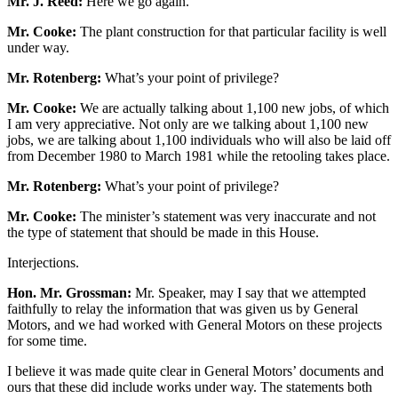
Mr. J. Reed:
Here we go again.
Mr. Cooke:
The plant construction for that particular facility is well
under way.
Mr. Rotenberg:
What’s your point of privilege?
Mr. Cooke:
We are actually talking about 1,100 new jobs, of which
I am very appreciative. Not only are we talking about 1,100 new
jobs, we are talking about 1,100 individuals who will also be laid off
from December 1980 to March 1981 while the retooling takes place.
Mr. Rotenberg:
What’s your point of privilege?
Mr. Cooke:
The minister’s statement was very inaccurate and not
the type of statement that should be made in this House.
Interjections.
Hon. Mr. Grossman:
Mr. Speaker, may I say that we attempted
faithfully to relay the information that was given us by General
Motors, and we had worked with General Motors on these projects
for some time.
I believe it was made quite clear in General Motors’ documents and
ours that these did include works under way. The statements both