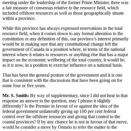
meeting under the leadership of the former Prime Minister, there was
a fair measure of consensus relative to the resource field, which
included offshore resources as well as those geographically situate
within a province.
While this province has always expressed reservations in the total
resource field, when it comes down to any formal alteration to the
constitution or any definition of this, our province’s interest primarily
would be in making sure that any constitutional change left the
government of Canada in a position where, in terms of the national
interest where it relates to resources or anything else that has a major
impact on the economic wellbeing of the total country, it would be,
as it is now, in a position to exercise influence on a national basis.
That has been the general posture of the government and it is one
that is consistent with the discussions that have been going on for
some four or five years.
Mr. S. Smith:
By way of supplementary, since I did not hear in that
response an answer to the question, may I phrase it slightly
differently? Is the Premier in favour of or against the idea of the
federal government unilaterally giving up 100 per cent federal
control over the offshore resources and giving that control to the
coastal provinces? If by any chance he is not in favour of that move,
would he consider a move by Ontario to refer the matter to the