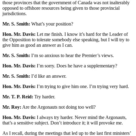
those provinces that the government of Canada was not inalterably
opposed to offshore resources being given to those provincial
jurisdictions.
Mr. S. Smith:
What’s your position?
Hon. Mr. Davis:
Let me finish. I know it’s hard for the Leader of
the Opposition to tolerate somebody else speaking, but I will try to
give him as good an answer as I can.
Mr. S. Smith:
I’m so anxious to hear the Premier’s views.
Hon. Mr. Davis:
I’m sorry. Does he have a supplementary?
Mr. S. Smith:
I’d like an answer.
Hon. Mr. Davis:
I’m trying to give him one. I’m trying very hard.
Mr. T. P. Reid:
Try harder.
Mr. Roy:
Are the Argonauts not doing too well?
Hon. Mr. Davis:
I always try harder. Never mind the Argonauts,
that’s a sensitive subject. Don’t introduce it; it will provoke me.
As I recall, during the meetings that led up to the last first ministers’