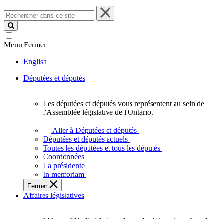
Rechercher
dans
ce
site
Menu
Fermer
English
Députées et députés
Les députées et députés vous représentent au sein de
Les
l'Assemblée législative de l'Ontario.
députées
et
Aller à Députées et députés
députés
Députées et députés actuels
vous
Toutes les députées et tous les députés
représentent
Coordonnées
au
La présidente
sein
In memoriam
de
Fermer
l'Assemblée
Affaires législatives
législative
de
l'Ontario.