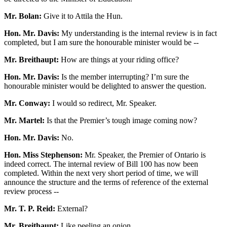
Mr. Bolan:
Give it to Attila the Hun.
Hon. Mr. Davis:
My understanding is the internal review is in fact
completed, but I am sure the honourable minister would be --
Mr. Breithaupt:
How are things at your riding office?
Hon. Mr. Davis:
Is the member interrupting? I’m sure the
honourable minister would be delighted to answer the question.
Mr. Conway:
I would so redirect, Mr. Speaker.
Mr. Martel:
Is that the Premier’s tough image coming now?
Hon. Mr. Davis:
No.
Hon. Miss Stephenson:
Mr. Speaker, the Premier of Ontario is
indeed correct. The internal review of Bill 100 has now been
completed. Within the next very short period of time, we will
announce the structure and the terms of reference of the external
review process --
Mr. T. P. Reid:
External?
Mr. Breithaupt:
Like peeling an onion.