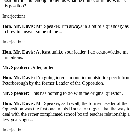
position? It’s not enough to tell us what he thinks of mine. What’s
his position?
Interjections.
Hon. Mr. Davis:
Mr. Speaker, I’m always in a bit of a quandary as
to how to answer some of the --
Interjections.
Hon. Mr. Davis:
At least unlike your leader, I do acknowledge my
limitations.
Mr. Speaker:
Order, order.
Hon. Mr. Davis:
I’m going to get around to an historic speech from
Peterborough by the former Leader of the Opposition.
Mr. Speaker:
This has nothing to do with the original question.
Hon. Mr. Davis:
Mr. Speaker, as I recall, the former Leader of the
Opposition was the first one in this House to suggest that the way to
deal with the rather complicated school-board-teacher relationship a
few years ago --
Interjections.