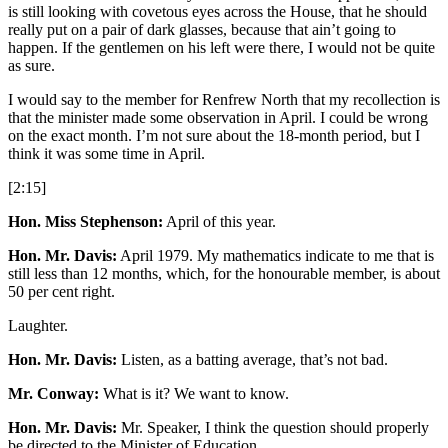
is still looking with covetous eyes across the House, that he should
really put on a pair of dark glasses, because that ain’t going to
happen. If the gentlemen on his left were there, I would not be quite
as sure.
I would say to the member for Renfrew North that my recollection is
that the minister made some observation in April. I could be wrong
on the exact month. I’m not sure about the 18-month period, but I
think it was some time in April.
[2:15]
Hon. Miss Stephenson:
April of this year.
Hon. Mr. Davis:
April 1979. My mathematics indicate to me that is
still less than 12 months, which, for the honourable member, is about
50 per cent right.
Laughter.
Hon. Mr. Davis:
Listen, as a batting average, that’s not bad.
Mr. Conway:
What is it? We want to know.
Hon. Mr. Davis:
Mr. Speaker, I think the question should properly
be directed to the Minister of Education.