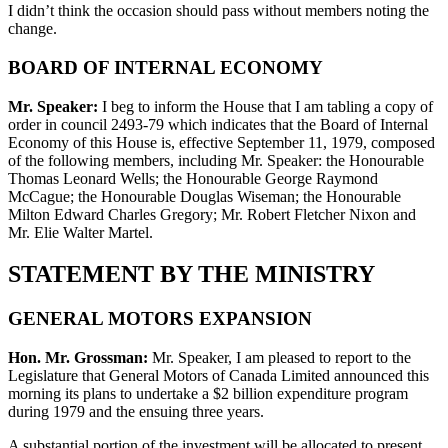
I didn’t think the occasion should pass without members noting the
change.
BOARD OF INTERNAL ECONOMY
Mr. Speaker:
I beg to inform the House that I am tabling a copy of
order in council 2493-79 which indicates that the Board of Internal
Economy of this House is, effective September 11, 1979, composed
of the following members, including Mr. Speaker: the Honourable
Thomas Leonard Wells; the Honourable George Raymond
McCague; the Honourable Douglas Wiseman; the Honourable
Milton Edward Charles Gregory; Mr. Robert Fletcher Nixon and
Mr. Elie Walter Martel.
STATEMENT BY THE MINISTRY
GENERAL MOTORS EXPANSION
Hon. Mr. Grossman:
Mr. Speaker, I am pleased to report to the
Legislature that General Motors of Canada Limited announced this
morning its plans to undertake a $2 billion expenditure program
during 1979 and the ensuing three years.
A substantial portion of the investment will be allocated to present