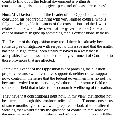
courts to find out if the federal government is within its
constitutional jurisdiction to give up control of coastal resources?
Hon. Mr. Davis:
I think if the Leader of the Opposition were to
consult on his geographic right with very learned counsel who is
fully knowledgeable in matters of the constitution and the law that
relates to it, he would discover that the government of Canada
cannot unilaterally give up something that is constitutionally theirs.
The Leader of the Opposition may recall there has already been
some degree of litigation with respect to this issue and that the matter
has not, in legal terms, been finally resolved in a way that is
acceptable, I would assume either to the government of Canada or to
those provinces that are affected.
I think the Leader of the Opposition is not phrasing the question
properly because we never have supported, neither do we support
now, control in the sense that the federal government has no right to
become involved or to intervene, whether in the resource field or
some other field that relates to the economic wellbeing of the nation.
They have that constitutional right now. In my view, that should not
be altered, although this province indicated in the Toronto consensus
of some months ago that we were prepared to look at some altered
wording that would clarify the question of control in that sense of
the word as used by the provinces and of the right and responsibility