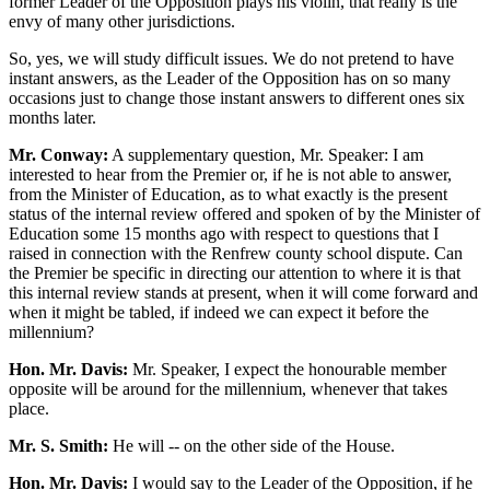
former Leader of the Opposition plays his violin, that really is the
envy of many other jurisdictions.
So, yes, we will study difficult issues. We do not pretend to have
instant answers, as the Leader of the Opposition has on so many
occasions just to change those instant answers to different ones six
months later.
Mr. Conway:
A supplementary question, Mr. Speaker: I am
interested to hear from the Premier or, if he is not able to answer,
from the Minister of Education, as to what exactly is the present
status of the internal review offered and spoken of by the Minister of
Education some 15 months ago with respect to questions that I
raised in connection with the Renfrew county school dispute. Can
the Premier be specific in directing our attention to where it is that
this internal review stands at present, when it will come forward and
when it might be tabled, if indeed we can expect it before the
millennium?
Hon. Mr. Davis:
Mr. Speaker, I expect the honourable member
opposite will be around for the millennium, whenever that takes
place.
Mr. S. Smith:
He will -- on the other side of the House.
Hon. Mr. Davis:
I would say to the Leader of the Opposition, if he