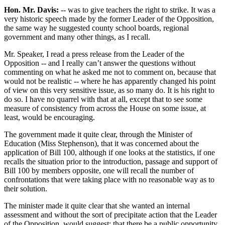
Hon. Mr. Davis:
-- was to give teachers the right to strike. It was a
very historic speech made by the former Leader of the Opposition,
the same way he suggested county school boards, regional
government and many other things, as I recall.
Mr. Speaker, I read a press release from the Leader of the
Opposition -- and I really can’t answer the questions without
commenting on what he asked me not to comment on, because that
would not be realistic -- where he has apparently changed his point
of view on this very sensitive issue, as so many do. It is his right to
do so. I have no quarrel with that at all, except that to see some
measure of consistency from across the House on some issue, at
least, would be encouraging.
The government made it quite clear, through the Minister of
Education (Miss Stephenson), that it was concerned about the
application of Bill 100, although if one looks at the statistics, if one
recalls the situation prior to the introduction, passage and support of
Bill 100 by members opposite, one will recall the number of
confrontations that were taking place with no reasonable way as to
their solution.
The minister made it quite clear that she wanted an internal
assessment and without the sort of precipitate action that the Leader
of the Opposition. would suggest; that there be a public opportunity