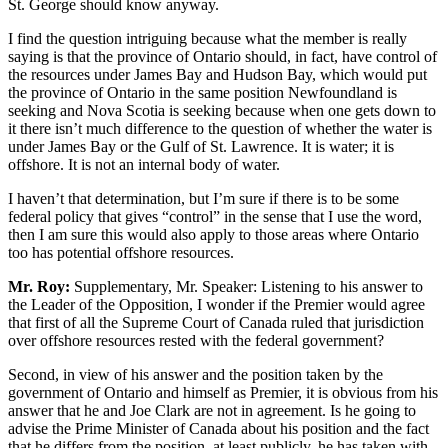
St. George should know anyway.
I find the question intriguing because what the member is really
saying is that the province of Ontario should, in fact, have control of
the resources under James Bay and Hudson Bay, which would put
the province of Ontario in the same position Newfoundland is
seeking and Nova Scotia is seeking because when one gets down to
it there isn’t much difference to the question of whether the water is
under James Bay or the Gulf of St. Lawrence. It is water; it is
offshore. It is not an internal body of water.
I haven’t that determination, but I’m sure if there is to be some
federal policy that gives “control” in the sense that I use the word,
then I am sure this would also apply to those areas where Ontario
too has potential offshore resources.
Mr. Roy:
Supplementary, Mr. Speaker: Listening to his answer to
the Leader of the Opposition, I wonder if the Premier would agree
that first of all the Supreme Court of Canada ruled that jurisdiction
over offshore resources rested with the federal government?
Second, in view of his answer and the position taken by the
government of Ontario and himself as Premier, it is obvious from his
answer that he and Joe Clark are not in agreement. Is he going to
advise the Prime Minister of Canada about his position and the fact
that he differs from the position, at least publicly, he has taken with