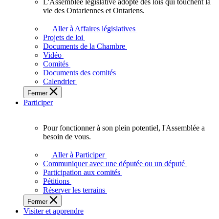
L'Assemblée législative adopte des lois qui touchent la
L'Assemblée
vie des Ontariennes et Ontariens.
législative
adopte
Aller à Affaires législatives
des
Projets de loi
lois
Documents de la Chambre
qui
Vidéo
touchent
Comités
la
Documents des comités
vie
Calendrier
des
Fermer
Ontariennes
Participer
et
Ontariens.
Pour fonctionner à son plein potentiel, l'Assemblée a
Pour
besoin de vous.
fonctionner
à
Aller à Participer
son
Communiquer avec une députée ou un député
plein
Participation aux comités
potentiel,
Pétitions
l'Assemblée
Réserver les terrains
a
Fermer
besoin
Visiter et apprendre
de