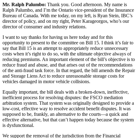
Mr. Ralph Palumbo:
Thank you. Good afternoon. My name is
Ralph Palumbo, and I’m the Ontario vice-president of the Insurance
Bureau of Canada. With me today, on my left, is Ryan Stein, IBC’s
director of policy, and on my right, Peter Karageorgos, who’s our
director of consumer and industry relations.
I want to say thanks for having us here today and for this
opportunity to present to the committee on Bill 15. I think it’s fair to
say that Bill 15 is an attempt to appropriately reduce unnecessary
costs when it’s right to do so, with the ultimate objective always of
reducing premiums. An important element of the bill’s objective is to
reduce fraud and abuse, and that arises out of the recommendations
of the anti-fraud task force. In that regard, the bill amends the Repair
and Storage Liens Act to reduce unreasonable storage costs for
vehicles damaged in motor vehicle collisions.
Equally important, the bill deals with a broken-down, ineffective,
inefficient process for resolving disputes: the FSCO mediation
arbitration system. That system was originally designed to provide a
low-cost, effective way to resolve accident benefit disputes. It was
supposed to be, frankly, an alternative to the courts—a quick and
effective alternative, but that can’t happen today because the system
is dysfunctional.
We support the removal of the jurisdiction from the Financial