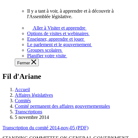
vous.
Il y a tant à voir, à apprendre et à découvrir à
Il
l'Assemblée législative.
y
a
Aller à Visiter et apprendre
tant
Options de visites et webinaires
à
Enseigner, apprendre et jouer
voir,
Le parlement et le gouvernement
à
Groupes scolaires
apprendre
Planifier votre visite
et
Fermer
à
découvrir
Fil d'Ariane
à
l'Assemblée
législative.
Accueil
Affaires législatives
Comités
Comité permanent des affaires gouvernementales
Transcriptions
5 novembre 2014
Transcription du comité 2014-nov-05 (PDF)