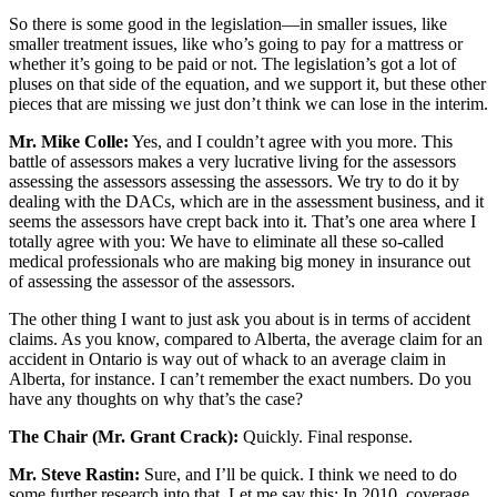
So there is some good in the legislation—in smaller issues, like
smaller treatment issues, like who’s going to pay for a mattress or
whether it’s going to be paid or not. The legislation’s got a lot of
pluses on that side of the equation, and we support it, but these other
pieces that are missing we just don’t think we can lose in the interim.
Mr. Mike Colle:
Yes, and I couldn’t agree with you more. This
battle of assessors makes a very lucrative living for the assessors
assessing the assessors assessing the assessors. We try to do it by
dealing with the DACs, which are in the assessment business, and it
seems the assessors have crept back into it. That’s one area where I
totally agree with you: We have to eliminate all these so-called
medical professionals who are making big money in insurance out
of assessing the assessor of the assessors.
The other thing I want to just ask you about is in terms of accident
claims. As you know, compared to Alberta, the average claim for an
accident in Ontario is way out of whack to an average claim in
Alberta, for instance. I can’t remember the exact numbers. Do you
have any thoughts on why that’s the case?
The Chair (Mr. Grant Crack):
Quickly. Final response.
Mr. Steve Rastin:
Sure, and I’ll be quick. I think we need to do
some further research into that. Let me say this: In 2010, coverage