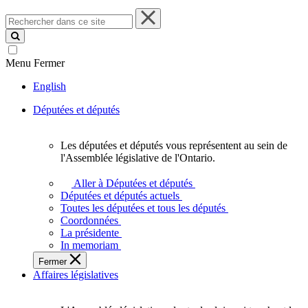
Rechercher
dans
ce
site
Menu
Fermer
English
Députées et députés
Les députées et députés vous représentent au sein de
Les
l'Assemblée législative de l'Ontario.
députées
et
Aller à Députées et députés
députés
Députées et députés actuels
vous
Toutes les députées et tous les députés
représentent
Coordonnées
au
La présidente
sein
In memoriam
de
Fermer
l'Assemblée
Affaires législatives
législative
de
l'Ontario.