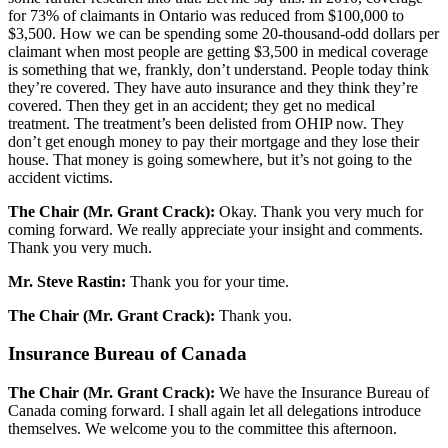
for 73% of claimants in Ontario was reduced from $100,000 to
$3,500. How we can be spending some 20-thousand-odd dollars per
claimant when most people are getting $3,500 in medical coverage
is something that we, frankly, don’t understand. People today think
they’re covered. They have auto insurance and they think they’re
covered. Then they get in an accident; they get no medical
treatment. The treatment’s been delisted from OHIP now. They
don’t get enough money to pay their mortgage and they lose their
house. That money is going somewhere, but it’s not going to the
accident victims.
The Chair (Mr. Grant Crack):
Okay. Thank you very much for
coming forward. We really appreciate your insight and comments.
Thank you very much.
Mr. Steve Rastin:
Thank you for your time.
The Chair (Mr. Grant Crack):
Thank you.
Insurance Bureau of Canada
The Chair (Mr. Grant Crack):
We have the Insurance Bureau of
Canada coming forward. I shall again let all delegations introduce
themselves. We welcome you to the committee this afternoon.