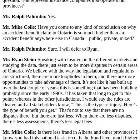
question. You represent insurance companies that operate in all
provinces?
Mr. Ralph Palumbo:
Yes.
Mr. Mike Colle:
Have you come to any kind of conclusion on why
an accident benefit claim in Ontario is so much higher than an
accident benefit anywhere else in Canada—public, private, mixed?
Mr. Ralph Palumbo:
Sure. I will defer to Ryan.
Mr. Ryan Stein:
Speaking with insurers in the different markets and
studying the data, there just seem to be more disputes in certain areas
of Ontario. We believe with the way the legislation and regulations
are structured, there are more loopholes in them, and there are more
opportunities to take advantage of them. It’s not like it has built up
over the last couple of years; this is something that has been building
probably since the early 1990s. It has taken that long to get to this
point; whereas in the other jurisdictions, I would say the rules are
clearer, and all stakeholders know, “This is the type of injury. Here’s
the type of benefit you get.” That’s not to say that there are no
disputes there, but there are just less. When there are less disputes,
there’s less assessments, there’s less legal fees—
Mr. Mike Colle:
Is there less fraud in Alberta and other provinces? I
know you had this national task force. Is the fraud level much higher