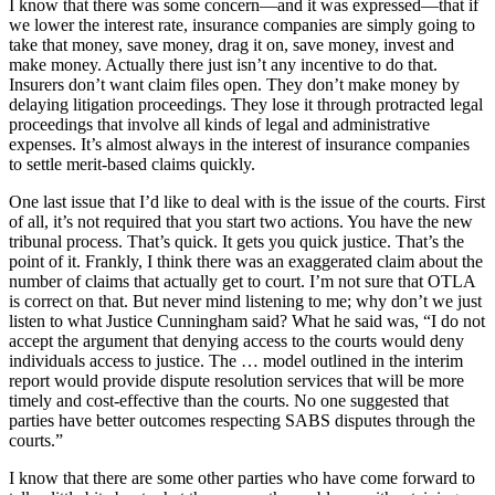
I know that there was some concern—and it was expressed—that if
we lower the interest rate, insurance companies are simply going to
take that money, save money, drag it on, save money, invest and
make money. Actually there just isn’t any incentive to do that.
Insurers don’t want claim files open. They don’t make money by
delaying litigation proceedings. They lose it through protracted legal
proceedings that involve all kinds of legal and administrative
expenses. It’s almost always in the interest of insurance companies
to settle merit-based claims quickly.
One last issue that I’d like to deal with is the issue of the courts. First
of all, it’s not required that you start two actions. You have the new
tribunal process. That’s quick. It gets you quick justice. That’s the
point of it. Frankly, I think there was an exaggerated claim about the
number of claims that actually get to court. I’m not sure that OTLA
is correct on that. But never mind listening to me; why don’t we just
listen to what Justice Cunningham said? What he said was, “I do not
accept the argument that denying access to the courts would deny
individuals access to justice. The … model outlined in the interim
report would provide dispute resolution services that will be more
timely and cost-effective than the courts. No one suggested that
parties have better outcomes respecting SABS disputes through the
courts.”
I know that there are some other parties who have come forward to