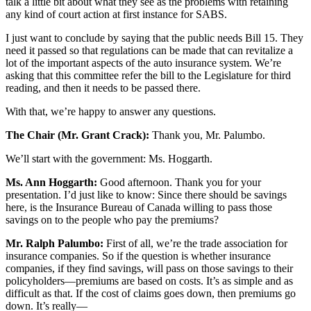
talk a little bit about what they see as the problems with retaining
any kind of court action at first instance for SABS.
I just want to conclude by saying that the public needs Bill 15. They
need it passed so that regulations can be made that can revitalize a
lot of the important aspects of the auto insurance system. We’re
asking that this committee refer the bill to the Legislature for third
reading, and then it needs to be passed there.
With that, we’re happy to answer any questions.
The Chair (Mr. Grant Crack):
Thank you, Mr. Palumbo.
We’ll start with the government: Ms. Hoggarth.
Ms. Ann Hoggarth:
Good afternoon. Thank you for your
presentation. I’d just like to know: Since there should be savings
here, is the Insurance Bureau of Canada willing to pass those
savings on to the people who pay the premiums?
Mr. Ralph Palumbo:
First of all, we’re the trade association for
insurance companies. So if the question is whether insurance
companies, if they find savings, will pass on those savings to their
policyholders—premiums are based on costs. It’s as simple and as
difficult as that. If the cost of claims goes down, then premiums go
down. It’s really—