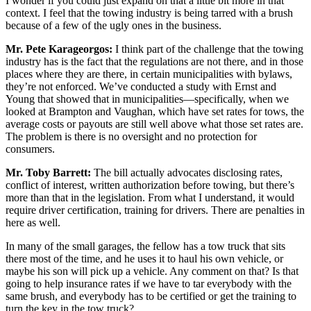
I wonder if you could just expand on that a little bit more in that
context. I feel that the towing industry is being tarred with a brush
because of a few of the ugly ones in the business.
Mr. Pete Karageorgos:
I think part of the challenge that the towing
industry has is the fact that the regulations are not there, and in those
places where they are there, in certain municipalities with bylaws,
they’re not enforced. We’ve conducted a study with Ernst and
Young that showed that in municipalities—specifically, when we
looked at Brampton and Vaughan, which have set rates for tows, the
average costs or payouts are still well above what those set rates are.
The problem is there is no oversight and no protection for
consumers.
Mr. Toby Barrett:
The bill actually advocates disclosing rates,
conflict of interest, written authorization before towing, but there’s
more than that in the legislation. From what I understand, it would
require driver certification, training for drivers. There are penalties in
here as well.
In many of the small garages, the fellow has a tow truck that sits
there most of the time, and he uses it to haul his own vehicle, or
maybe his son will pick up a vehicle. Any comment on that? Is that
going to help insurance rates if we have to tar everybody with the
same brush, and everybody has to be certified or get the training to
turn the key in the tow truck?