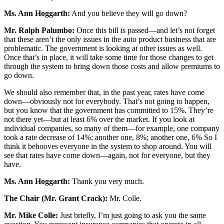
Ms. Ann Hoggarth:
And you believe they will go down?
Mr. Ralph Palumbo:
Once this bill is passed—and let’s not forget
that these aren’t the only issues in the auto product business that are
problematic. The government is looking at other issues as well.
Once that’s in place, it will take some time for those changes to get
through the system to bring down those costs and allow premiums to
go down.
We should also remember that, in the past year, rates have come
down—obviously not for everybody. That’s not going to happen,
but you know that the government has committed to 15%. They’re
not there yet—but at least 6% over the market. If you look at
individual companies, so many of them—for example, one company
took a rate decrease of 14%; another one, 8%; another one, 6% So I
think it behooves everyone in the system to shop around. You will
see that rates have come down—again, not for everyone, but they
have.
Ms. Ann Hoggarth:
Thank you very much.
The Chair (Mr. Grant Crack):
Mr. Colle.
Mr. Mike Colle:
Just briefly, I’m just going to ask you the same