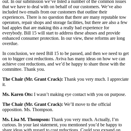
out. In our submission we’ve listed a number of the common issues
that we have to deal with on behalf of our customers. We’ve also
included two emails from our customers that outline their
experiences. There is no question that there are many reputable tow
operators, repair shops and storage facilities, but there are also a few
bad apples that are making this a really bad experience for
everybody. Bill 15 will start to address these abuses and provide
enhanced consumer protection. In our view, these reforms are long
overdue.
In conclusion, we need Bill 15 to be passed, and then we need to get
on to bigger cost reductions. Aviva has many ideas on how we can
achieve cost reductions, and we’d be happy to share those with the
committee. Thank you.
The Chair (Mr. Grant Crack):
Thank you very much. I appreciate
it.
Ms. Karen Ots:
I wasn’t making eye contact with you on purpose.
The Chair (Mr. Grant Crack):
We’ll move to the official
opposition. Ms. Thompson.
Ms. Lisa M. Thompson:
Thank you very much. Actually, I’m
curious. In your last statement, you mentioned you’d be happy to
share ideas with regard to cost reductions. Could you expand on