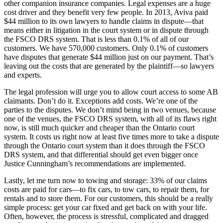
other companion insurance companies. Legal expenses are a huge
cost driver and they benefit very few people. In 2013, Aviva paid
$44 million to its own lawyers to handle claims in dispute—that
means either in litigation in the court system or in dispute through
the FSCO DRS system. That is less than 0.1% of all of our
customers. We have 570,000 customers. Only 0.1% of customers
have disputes that generate $44 million just on our payment. That’s
leaving out the costs that are generated by the plaintiff—so lawyers
and experts.
The legal profession will urge you to allow court access to some AB
claimants. Don’t do it. Exceptions add costs. We’re one of the
parties to the disputes. We don’t mind being in two venues, because
one of the venues, the FSCO DRS system, with all of its flaws right
now, is still much quicker and cheaper than the Ontario court
system. It costs us right now at least five times more to take a dispute
through the Ontario court system than it does through the FSCO
DRS system, and that differential should get even bigger once
Justice Cunningham’s recommendations are implemented.
Lastly, let me turn now to towing and storage: 33% of our claims
costs are paid for cars—to fix cars, to tow cars, to repair them, for
rentals and to store them. For our customers, this should be a really
simple process: get your car fixed and get back on with your life.
Often, however, the process is stressful, complicated and dragged