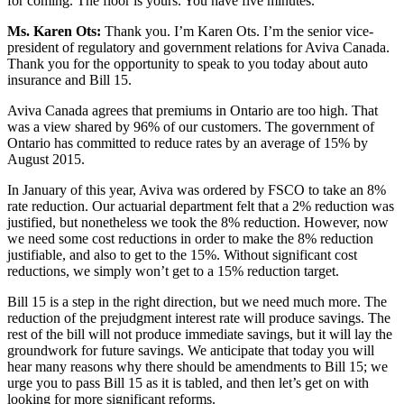
for coming. The floor is yours. You have five minutes.
Ms. Karen Ots:
Thank you. I’m Karen Ots. I’m the senior vice-
president of regulatory and government relations for Aviva Canada.
Thank you for the opportunity to speak to you today about auto
insurance and Bill 15.
Aviva Canada agrees that premiums in Ontario are too high. That
was a view shared by 96% of our customers. The government of
Ontario has committed to reduce rates by an average of 15% by
August 2015.
In January of this year, Aviva was ordered by FSCO to take an 8%
rate reduction. Our actuarial department felt that a 2% reduction was
justified, but nonetheless we took the 8% reduction. However, now
we need some cost reductions in order to make the 8% reduction
justifiable, and also to get to the 15%. Without significant cost
reductions, we simply won’t get to a 15% reduction target.
Bill 15 is a step in the right direction, but we need much more. The
reduction of the prejudgment interest rate will produce savings. The
rest of the bill will not produce immediate savings, but it will lay the
groundwork for future savings. We anticipate that today you will
hear many reasons why there should be amendments to Bill 15; we
urge you to pass Bill 15 as it is tabled, and then let’s get on with
looking for more significant reforms.