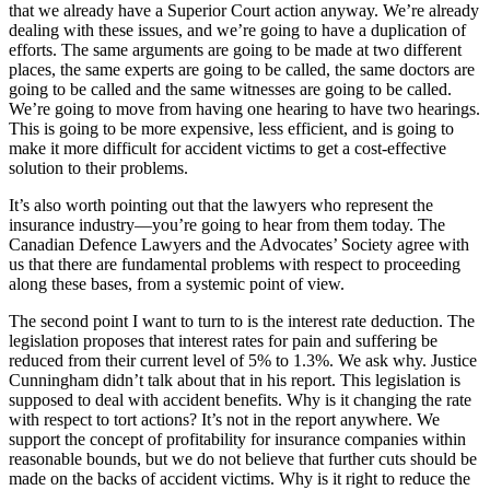
that we already have a Superior Court action anyway. We’re already
dealing with these issues, and we’re going to have a duplication of
efforts. The same arguments are going to be made at two different
places, the same experts are going to be called, the same doctors are
going to be called and the same witnesses are going to be called.
We’re going to move from having one hearing to have two hearings.
This is going to be more expensive, less efficient, and is going to
make it more difficult for accident victims to get a cost-effective
solution to their problems.
It’s also worth pointing out that the lawyers who represent the
insurance industry—you’re going to hear from them today. The
Canadian Defence Lawyers and the Advocates’ Society agree with
us that there are fundamental problems with respect to proceeding
along these bases, from a systemic point of view.
The second point I want to turn to is the interest rate deduction. The
legislation proposes that interest rates for pain and suffering be
reduced from their current level of 5% to 1.3%. We ask why. Justice
Cunningham didn’t talk about that in his report. This legislation is
supposed to deal with accident benefits. Why is it changing the rate
with respect to tort actions? It’s not in the report anywhere. We
support the concept of profitability for insurance companies within
reasonable bounds, but we do not believe that further cuts should be
made on the backs of accident victims. Why is it right to reduce the